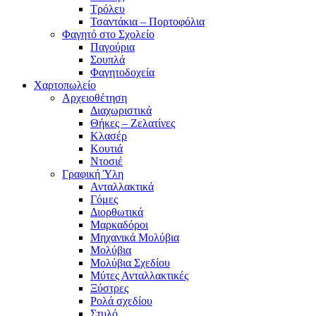
Τρόλευ
Τσαντάκια – Πορτοφόλια
Φαγητό στο Σχολείο
Παγούρια
Σουπλά
Φαγητοδοχεία
Χαρτοπωλείο
Αρχειοθέτηση
Διαχωριστικά
Θήκες – Ζελατίνες
Κλασέρ
Κουτιά
Ντοσιέ
Γραφική Ύλη
Ανταλλακτικά
Γόμες
Διορθωτικά
Μαρκαδόροι
Μηχανικά Μολύβια
Μολύβια
Μολύβια Σχεδίου
Μύτες Ανταλλακτικές
Ξύστρες
Ρολά σχεδίου
Στυλό