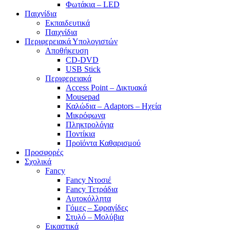
Φωτάκια – LED
Παιχνίδια
Εκπαιδευτικά
Παιχνίδια
Περιφερειακά Υπολογιστών
Αποθήκευση
CD-DVD
USB Stick
Περιφερειακά
Access Point – Δικτυακά
Mousepad
Καλώδια – Adaptors – Ηχεία
Μικρόφωνα
Πληκτρολόγια
Ποντίκια
Προϊόντα Καθαρισμού
Προσφορές
Σχολικά
Fancy
Fancy Ντοσιέ
Fancy Τετράδια
Αυτοκόλλητα
Γόμες – Σφραγίδες
Στυλό – Μολύβια
Εικαστικά