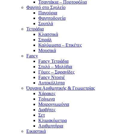
Τσαντάκια – Πορτοφόλια
Φαγητό στο Σχολείο
Παγούρια
Φαγητοδοχεία
Σουπλά
Τετράδια
Κλασσικά
Σπιράλ
Καλύμματα – Ετικέτες
Μουσικά
Fancy
Fancy Τετράδια
Στυλό – Μολύβια
Γόμες – Σφραγίδες
Fancy Ντοσιέ
Αυτοκόλλητα
Όργανα Αριθμητικής & Γεωμετρίας
Χάρακες
Τρίγωνα
Mοιρογνωμόνια
Διαβήτες
Σετ
Κλιμακόμετρα
Αριθμητήρια
Εικαστικά