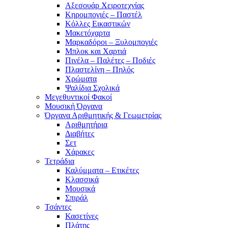
Αξεσουάρ Χειροτεχνίας
Κηρομπογιές – Παστέλ
Κόλλες Εικαστικών
Μακετόχαρτα
Μαρκαδόροι – Ξυλομπογιές
Μπλοκ και Χαρτιά
Πινέλα – Παλέτες – Ποδιές
Πλαστελίνη – Πηλός
Χρώματα
Ψαλίδια Σχολικά
Μεγεθυντικοί Φακοί
Μουσική Όργανα
Όργανα Αριθμητικής & Γεωμετρίας
Αριθμητήρια
Διαβήτες
Σετ
Χάρακες
Τετράδια
Καλύμματα – Ετικέτες
Κλασσικά
Μουσικά
Σπιράλ
Τσάντες
Κασετίνες
Πλάτης