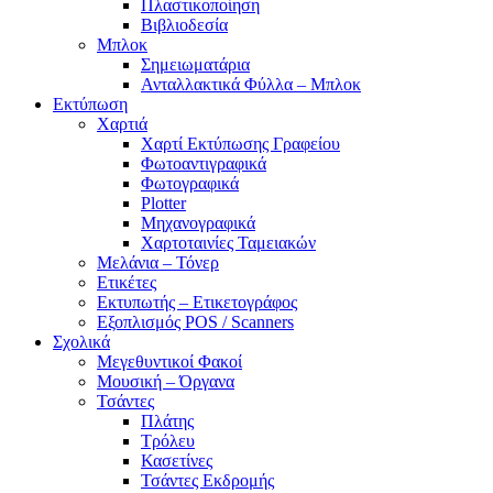
Πλαστικοποίηση
Βιβλιοδεσία
Μπλοκ
Σημειωματάρια
Ανταλλακτικά Φύλλα – Μπλοκ
Εκτύπωση
Χαρτιά
Χαρτί Εκτύπωσης Γραφείου
Φωτοαντιγραφικά
Φωτογραφικά
Plotter
Μηχανογραφικά
Χαρτοταινίες Ταμειακών
Μελάνια – Τόνερ
Ετικέτες
Εκτυπωτής – Ετικετογράφος
Εξοπλισμός POS / Scanners
Σχολικά
Μεγεθυντικοί Φακοί
Μουσική – Όργανα
Τσάντες
Πλάτης
Τρόλευ
Κασετίνες
Τσάντες Εκδρομής