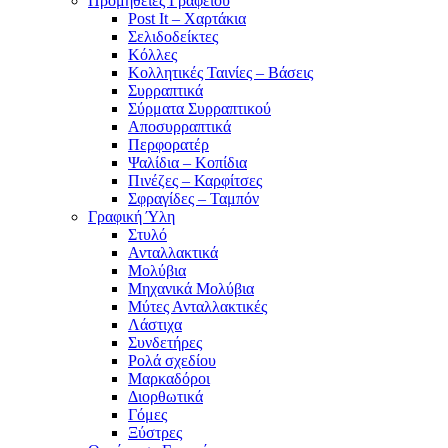
Προμήθειες Γραφείου
Post It – Χαρτάκια
Σελιδοδείκτες
Κόλλες
Κολλητικές Ταινίες – Βάσεις
Συρραπτικά
Σύρματα Συρραπτικού
Αποσυρραπτικά
Περφορατέρ
Ψαλίδια – Κοπίδια
Πινέζες – Καρφίτσες
Σφραγίδες – Ταμπόν
Γραφική Ύλη
Στυλό
Ανταλλακτικά
Μολύβια
Μηχανικά Μολύβια
Μύτες Ανταλλακτικές
Λάστιχα
Συνδετήρες
Ρολά σχεδίου
Μαρκαδόροι
Διορθωτικά
Γόμες
Ξύστρες