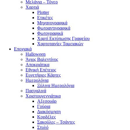
Μελάνια – Τόνερ
Χαρτιά
Plotter
Ετικέτες
Μηχανογραφικά
Φωτοαντιγραφικά
Φωτογραφικά
Χαρτί Εκτύπωσης Γραφείου
Χαρτοταινίες Ταμειακών
Εποχιακά
Halloween
Άγιος Βαλεντίνος
Αποκριάτικα
Εθνική Επέτειος
Ευχετήριες Κάρτες
Ημερολόγια
Ξύλινα Ημερολόγια
Πασχαλινά
Χριστουγεννιάτικα
Αξεσουάρ
Γούρια
Διακόσμηση
Κορδέλες
Σακούλες – Τσάντες
Στυλό