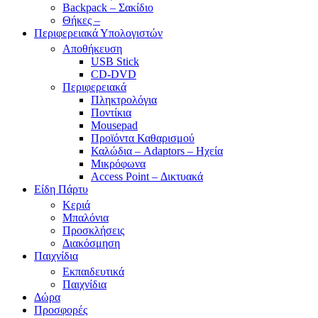
Backpack – Σακίδιο
Θήκες –
Περιφερειακά Υπολογιστών
Αποθήκευση
USB Stick
CD-DVD
Περιφερειακά
Πληκτρολόγια
Ποντίκια
Mousepad
Προϊόντα Καθαρισμού
Καλώδια – Adaptors – Ηχεία
Μικρόφωνα
Access Point – Δικτυακά
Είδη Πάρτυ
Κεριά
Μπαλόνια
Προσκλήσεις
Διακόσμηση
Παιχνίδια
Εκπαιδευτικά
Παιχνίδια
Δώρα
Προσφορές