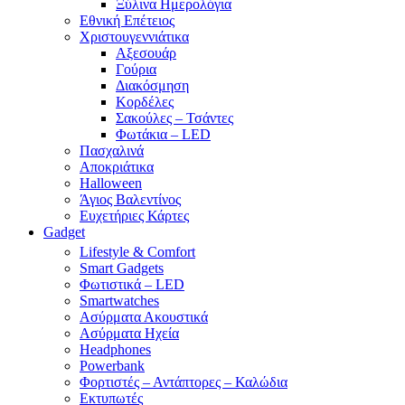
Ξύλινα Ημερολόγια
Εθνική Επέτειος
Χριστουγεννιάτικα
Αξεσουάρ
Γούρια
Διακόσμηση
Κορδέλες
Σακούλες – Τσάντες
Φωτάκια – LED
Πασχαλινά
Αποκριάτικα
Halloween
Άγιος Βαλεντίνος
Ευχετήριες Κάρτες
Gadget
Lifestyle & Comfort
Smart Gadgets
Φωτιστικά – LED
Smartwatches
Ασύρματα Ακουστικά
Ασύρματα Ηχεία
Headphones
Powerbank
Φορτιστές – Αντάπτορες – Καλώδια
Εκτυπωτές