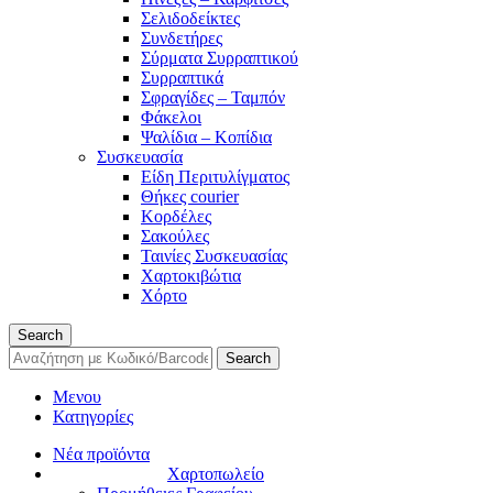
Σελιδοδείκτες
Συνδετήρες
Σύρματα Συρραπτικού
Συρραπτικά
Σφραγίδες – Ταμπόν
Φάκελοι
Ψαλίδια – Κοπίδια
Συσκευασία
Είδη Περιτυλίγματος
Θήκες courier
Κορδέλες
Σακούλες
Ταινίες Συσκευασίας
Χαρτοκιβώτια
Χόρτο
Search
Search
Μενου
Κατηγορίες
Νέα προϊόντα
Χαρτοπωλείο