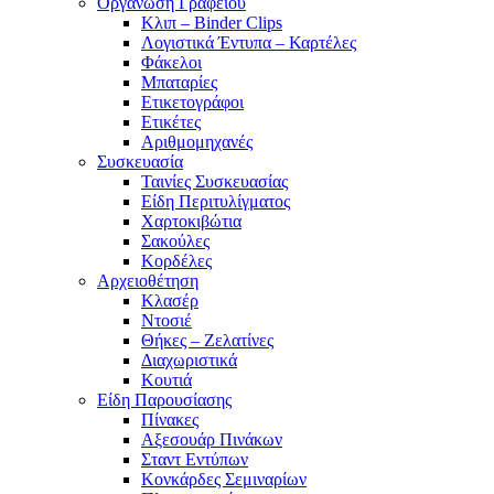
Οργάνωση Γραφείου
Κλιπ – Binder Clips
Λογιστικά Έντυπα – Καρτέλες
Φάκελοι
Μπαταρίες
Ετικετογράφοι
Ετικέτες
Αριθμομηχανές
Συσκευασία
Ταινίες Συσκευασίας
Είδη Περιτυλίγματος
Χαρτοκιβώτια
Σακούλες
Κορδέλες
Αρχειοθέτηση
Κλασέρ
Ντοσιέ
Θήκες – Ζελατίνες
Διαχωριστικά
Κουτιά
Είδη Παρουσίασης
Πίνακες
Αξεσουάρ Πινάκων
Σταντ Εντύπων
Κονκάρδες Σεμιναρίων