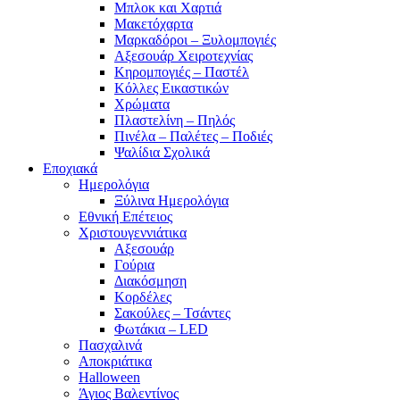
Μπλοκ και Χαρτιά
Μακετόχαρτα
Μαρκαδόροι – Ξυλομπογιές
Αξεσουάρ Χειροτεχνίας
Κηρομπογιές – Παστέλ
Κόλλες Εικαστικών
Χρώματα
Πλαστελίνη – Πηλός
Πινέλα – Παλέτες – Ποδιές
Ψαλίδια Σχολικά
Εποχιακά
Ημερολόγια
Ξύλινα Ημερολόγια
Εθνική Επέτειος
Χριστουγεννιάτικα
Αξεσουάρ
Γούρια
Διακόσμηση
Κορδέλες
Σακούλες – Τσάντες
Φωτάκια – LED
Πασχαλινά
Αποκριάτικα
Halloween
Άγιος Βαλεντίνος