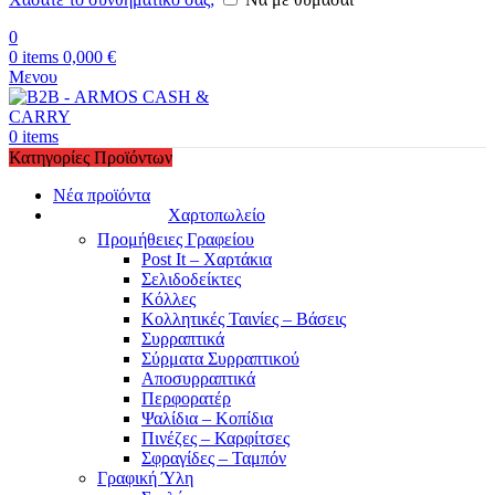
0
0
items
0,000
€
Μενου
0
items
Κατηγορίες Προϊόντων
Νέα προϊόντα
Χαρτοπωλείο
Προμήθειες Γραφείου
Post It – Χαρτάκια
Σελιδοδείκτες
Κόλλες
Κολλητικές Ταινίες – Βάσεις
Συρραπτικά
Σύρματα Συρραπτικού
Αποσυρραπτικά
Περφορατέρ
Ψαλίδια – Κοπίδια
Πινέζες – Καρφίτσες
Σφραγίδες – Ταμπόν
Γραφική Ύλη