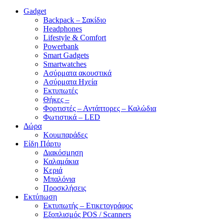
Gadget
Backpack – Σακίδιο
Headphones
Lifestyle & Comfort
Powerbank
Smart Gadgets
Smartwatches
Ασύρματα ακουστικά
Ασύρματα Ηχεία
Εκτυπωτές
Θήκες –
Φορτιστές – Αντάπτορες – Καλώδια
Φωτιστικά – LED
Δώρα
Κουμπαράδες
Είδη Πάρτυ
Διακόσμηση
Καλαμάκια
Κεριά
Μπαλόνια
Προσκλήσεις
Εκτύπωση
Εκτυπωτής – Ετικετογράφος
Εξοπλισμός POS / Scanners