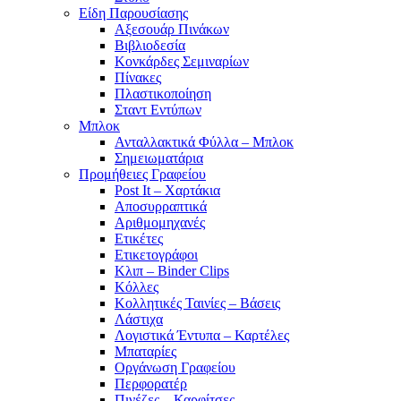
Είδη Παρουσίασης
Αξεσουάρ Πινάκων
Βιβλιοδεσία
Κονκάρδες Σεμιναρίων
Πίνακες
Πλαστικοποίηση
Σταντ Εντύπων
Μπλοκ
Ανταλλακτικά Φύλλα – Μπλοκ
Σημειωματάρια
Προμήθειες Γραφείου
Post It – Χαρτάκια
Αποσυρραπτικά
Αριθμομηχανές
Ετικέτες
Ετικετογράφοι
Κλιπ – Binder Clips
Κόλλες
Κολλητικές Ταινίες – Βάσεις
Λάστιχα
Λογιστικά Έντυπα – Καρτέλες
Μπαταρίες
Οργάνωση Γραφείου
Περφορατέρ
Πινέζες – Καρφίτσες