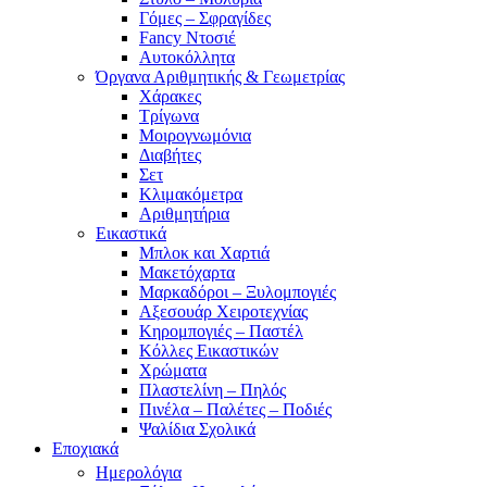
Γόμες – Σφραγίδες
Fancy Ντοσιέ
Αυτοκόλλητα
Όργανα Αριθμητικής & Γεωμετρίας
Χάρακες
Τρίγωνα
Mοιρογνωμόνια
Διαβήτες
Σετ
Κλιμακόμετρα
Αριθμητήρια
Εικαστικά
Μπλοκ και Χαρτιά
Μακετόχαρτα
Μαρκαδόροι – Ξυλομπογιές
Αξεσουάρ Χειροτεχνίας
Κηρομπογιές – Παστέλ
Κόλλες Εικαστικών
Χρώματα
Πλαστελίνη – Πηλός
Πινέλα – Παλέτες – Ποδιές
Ψαλίδια Σχολικά
Εποχιακά
Ημερολόγια