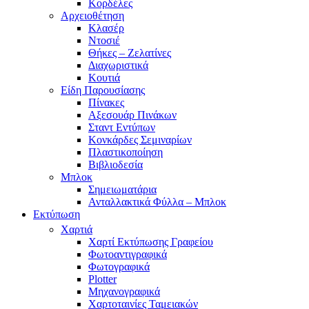
Κορδέλες
Αρχειοθέτηση
Κλασέρ
Ντοσιέ
Θήκες – Ζελατίνες
Διαχωριστικά
Κουτιά
Είδη Παρουσίασης
Πίνακες
Αξεσουάρ Πινάκων
Σταντ Εντύπων
Κονκάρδες Σεμιναρίων
Πλαστικοποίηση
Βιβλιοδεσία
Μπλοκ
Σημειωματάρια
Ανταλλακτικά Φύλλα – Μπλοκ
Εκτύπωση
Χαρτιά
Χαρτί Εκτύπωσης Γραφείου
Φωτοαντιγραφικά
Φωτογραφικά
Plotter
Μηχανογραφικά
Χαρτοταινίες Ταμειακών