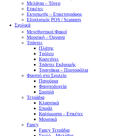
Μελάνια – Τόνερ
Ετικέτες
Εκτυπωτής – Ετικετογράφος
Εξοπλισμός POS / Scanners
Σχολικά
Μεγεθυντικοί Φακοί
Μουσική – Όργανα
Τσάντες
Πλάτης
Τρόλευ
Κασετίνες
Τσάντες Εκδρομής
Τσαντάκια – Πορτοφόλια
Φαγητό στο Σχολείο
Παγούρια
Φαγητοδοχεία
Σουπλά
Τετράδια
Κλασσικά
Σπιράλ
Καλύμματα – Ετικέτες
Μουσικά
Fancy
Fancy Τετράδια
Στυλό – Μολύβια