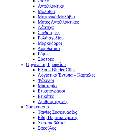
Στυλό
Ανταλλακτικά
Μολύβια
Μηχανικά Μολύβια
Μύτες Ανταλλακτικές
Λάστιχα
Συνδετήρες
Ρολά σχεδίου
Μαρκαδόροι
Διορθωτικά
Γόμες
Ξύστρες
Οργάνωση Γραφείου
Κλιπ – Binder Clips
Λογιστικά Έντυπα – Καρτέλες
Φάκελοι
Μπαταρίες
Ετικετογράφοι
Ετικέτες
Αριθμομηχανές
Συσκευασία
Ταινίες Συσκευασίας
Είδη Περιτυλίγματος
Χαρτοκιβώτια
Σακούλες