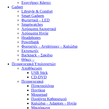
Ευχετήριες Κάρτες
Gadget
Lifestyle & Comfort
Smart Gadgets
Φωτιστικά – LED
Smartwatches
Ασύρματα Ακουστικά
Ασύρματα Ηχεία
Headphones
Powerbank
Φορτιστές – Αντάπτορες – Καλώδια
Εκτυπωτές
Backpack – Σακίδιο
Θήκες –
Περιφερειακά Υπολογιστών
Αποθήκευση
USB Stick
CD-DVD
Περιφερειακά
Πληκτρολόγια
Ποντίκια
Mousepad
Προϊόντα Καθαρισμού
Καλώδια – Adaptors – Ηχεία
Μικρόφωνα