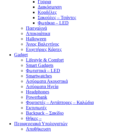
Γούρια
Διακόσμηση
Κορδέλες
Σακούλες – Τσάντες
Φωτάκια – LED
Πασχαλινά
Αποκριάτικα
Halloween
Άγιος Βαλεντίνος
Ευχετήριες Κάρτες
Gadget
Lifestyle & Comfort
Smart Gadgets
Φωτιστικά – LED
Smartwatches
Ασύρματα Ακουστικά
Ασύρματα Ηχεία
Headphones
Powerbank
Φορτιστές – Αντάπτορες – Καλώδια
Εκτυπωτές
Backpack – Σακίδιο
Θήκες –
Περιφερειακά Υπολογιστών
Αποθήκευση