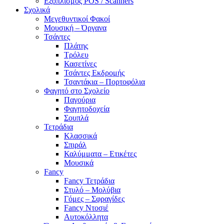
Εξοπλισμός POS / Scanners
Σχολικά
Μεγεθυντικοί Φακοί
Μουσική – Όργανα
Τσάντες
Πλάτης
Τρόλευ
Κασετίνες
Τσάντες Εκδρομής
Τσαντάκια – Πορτοφόλια
Φαγητό στο Σχολείο
Παγούρια
Φαγητοδοχεία
Σουπλά
Τετράδια
Κλασσικά
Σπιράλ
Καλύμματα – Ετικέτες
Μουσικά
Fancy
Fancy Τετράδια
Στυλό – Μολύβια
Γόμες – Σφραγίδες
Fancy Ντοσιέ
Αυτοκόλλητα