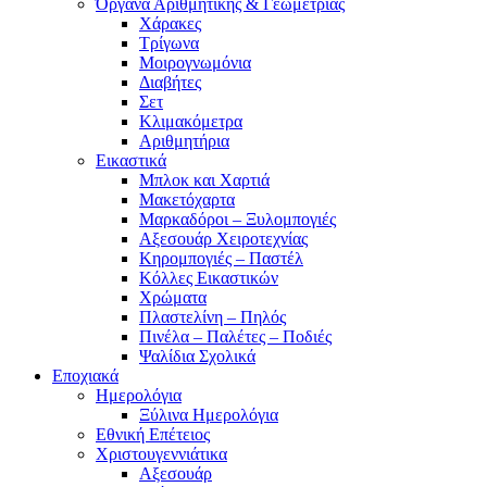
Όργανα Αριθμητικής & Γεωμετρίας
Χάρακες
Τρίγωνα
Mοιρογνωμόνια
Διαβήτες
Σετ
Κλιμακόμετρα
Αριθμητήρια
Εικαστικά
Μπλοκ και Χαρτιά
Μακετόχαρτα
Μαρκαδόροι – Ξυλομπογιές
Αξεσουάρ Χειροτεχνίας
Κηρομπογιές – Παστέλ
Κόλλες Εικαστικών
Χρώματα
Πλαστελίνη – Πηλός
Πινέλα – Παλέτες – Ποδιές
Ψαλίδια Σχολικά
Εποχιακά
Ημερολόγια
Ξύλινα Ημερολόγια
Εθνική Επέτειος
Χριστουγεννιάτικα
Αξεσουάρ