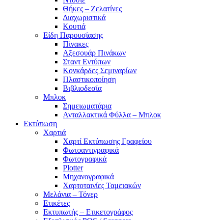
Θήκες – Ζελατίνες
Διαχωριστικά
Κουτιά
Είδη Παρουσίασης
Πίνακες
Αξεσουάρ Πινάκων
Σταντ Εντύπων
Κονκάρδες Σεμιναρίων
Πλαστικοποίηση
Βιβλιοδεσία
Μπλοκ
Σημειωματάρια
Ανταλλακτικά Φύλλα – Μπλοκ
Εκτύπωση
Χαρτιά
Χαρτί Εκτύπωσης Γραφείου
Φωτοαντιγραφικά
Φωτογραφικά
Plotter
Μηχανογραφικά
Χαρτοταινίες Ταμειακών
Μελάνια – Τόνερ
Ετικέτες
Εκτυπωτής – Ετικετογράφος