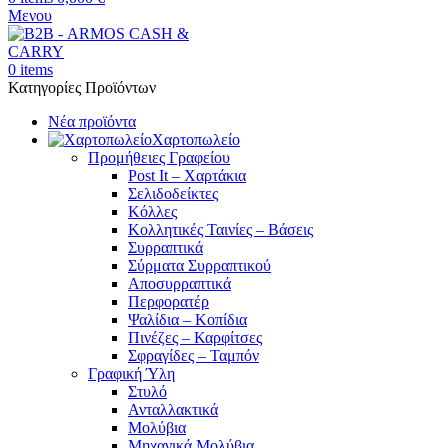
Μενου
0
items
Κατηγορίες Προϊόντων
Νέα προϊόντα
Χαρτοπωλείο
Προμήθειες Γραφείου
Post It – Χαρτάκια
Σελιδοδείκτες
Κόλλες
Κολλητικές Ταινίες – Βάσεις
Συρραπτικά
Σύρματα Συρραπτικού
Αποσυρραπτικά
Περφορατέρ
Ψαλίδια – Κοπίδια
Πινέζες – Καρφίτσες
Σφραγίδες – Ταμπόν
Γραφική Ύλη
Στυλό
Ανταλλακτικά
Μολύβια
Μηχανικά Μολύβια