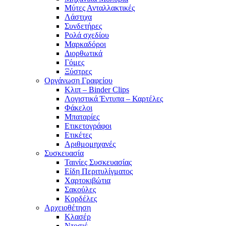
Μύτες Ανταλλακτικές
Λάστιχα
Συνδετήρες
Ρολά σχεδίου
Μαρκαδόροι
Διορθωτικά
Γόμες
Ξύστρες
Οργάνωση Γραφείου
Κλιπ – Binder Clips
Λογιστικά Έντυπα – Καρτέλες
Φάκελοι
Μπαταρίες
Ετικετογράφοι
Ετικέτες
Αριθμομηχανές
Συσκευασία
Ταινίες Συσκευασίας
Είδη Περιτυλίγματος
Χαρτοκιβώτια
Σακούλες
Κορδέλες
Αρχειοθέτηση
Κλασέρ
Ντοσιέ