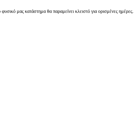
 φυσικό μας κατάστημα θα παραμείνει κλειστό για ορισμένες ημέρες
ARMOS CASH & CARRY B2B - ΜΟΝΟ ΓΙΑ ΜΕΤΑΠΩΛΗΤΕΣ
ARMOS CASH & CARRY B2B