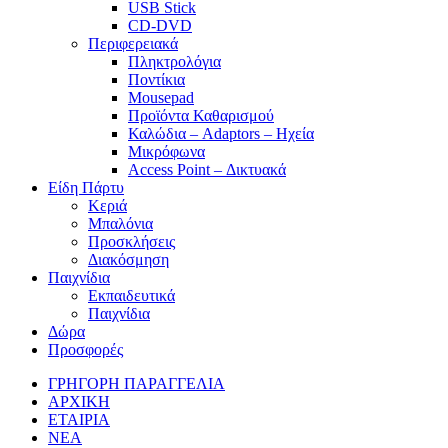
USB Stick
CD-DVD
Περιφερειακά
Πληκτρολόγια
Ποντίκια
Mousepad
Προϊόντα Καθαρισμού
Καλώδια – Adaptors – Ηχεία
Μικρόφωνα
Access Point – Δικτυακά
Είδη Πάρτυ
Κεριά
Μπαλόνια
Προσκλήσεις
Διακόσμηση
Παιχνίδια
Εκπαιδευτικά
Παιχνίδια
Δώρα
Προσφορές
ΓΡΗΓΟΡΗ ΠΑΡΑΓΓΕΛΙΑ
ΑΡΧΙΚΗ
ΕΤΑΙΡΙΑ
ΝΕΑ