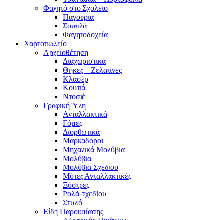
Φαγητό στο Σχολείο
Παγούρια
Σουπλά
Φαγητοδοχεία
Χαρτοπωλείο
Αρχειοθέτηση
Διαχωριστικά
Θήκες – Ζελατίνες
Κλασέρ
Κουτιά
Ντοσιέ
Γραφική Ύλη
Ανταλλακτικά
Γόμες
Διορθωτικά
Μαρκαδόροι
Μηχανικά Μολύβια
Μολύβια
Μολύβια Σχεδίου
Μύτες Ανταλλακτικές
Ξύστρες
Ρολά σχεδίου
Στυλό
Είδη Παρουσίασης