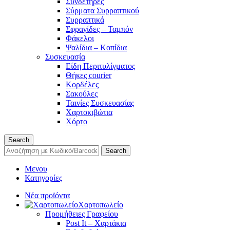
Συνδετήρες
Σύρματα Συρραπτικού
Συρραπτικά
Σφραγίδες – Ταμπόν
Φάκελοι
Ψαλίδια – Κοπίδια
Συσκευασία
Είδη Περιτυλίγματος
Θήκες courier
Κορδέλες
Σακούλες
Ταινίες Συσκευασίας
Χαρτοκιβώτια
Χόρτο
Search
Search
Μενου
Κατηγορίες
Νέα προϊόντα
Χαρτοπωλείο
Προμήθειες Γραφείου
Post It – Χαρτάκια