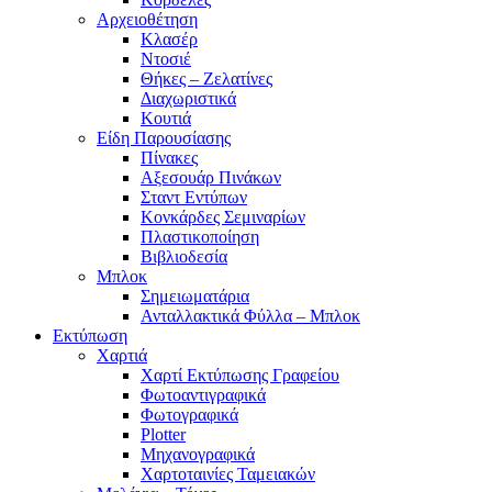
Αρχειοθέτηση
Κλασέρ
Ντοσιέ
Θήκες – Ζελατίνες
Διαχωριστικά
Κουτιά
Είδη Παρουσίασης
Πίνακες
Αξεσουάρ Πινάκων
Σταντ Εντύπων
Κονκάρδες Σεμιναρίων
Πλαστικοποίηση
Βιβλιοδεσία
Μπλοκ
Σημειωματάρια
Ανταλλακτικά Φύλλα – Μπλοκ
Εκτύπωση
Χαρτιά
Χαρτί Εκτύπωσης Γραφείου
Φωτοαντιγραφικά
Φωτογραφικά
Plotter
Μηχανογραφικά
Χαρτοταινίες Ταμειακών