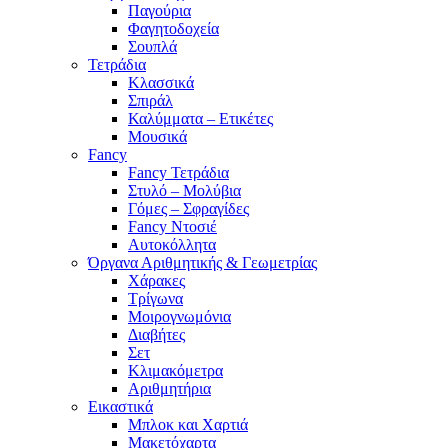
Παγούρια
Φαγητοδοχεία
Σουπλά
Τετράδια
Κλασσικά
Σπιράλ
Καλύμματα – Ετικέτες
Μουσικά
Fancy
Fancy Τετράδια
Στυλό – Μολύβια
Γόμες – Σφραγίδες
Fancy Ντοσιέ
Αυτοκόλλητα
Όργανα Αριθμητικής & Γεωμετρίας
Χάρακες
Τρίγωνα
Mοιρογνωμόνια
Διαβήτες
Σετ
Κλιμακόμετρα
Αριθμητήρια
Εικαστικά
Μπλοκ και Χαρτιά
Μακετόχαρτα