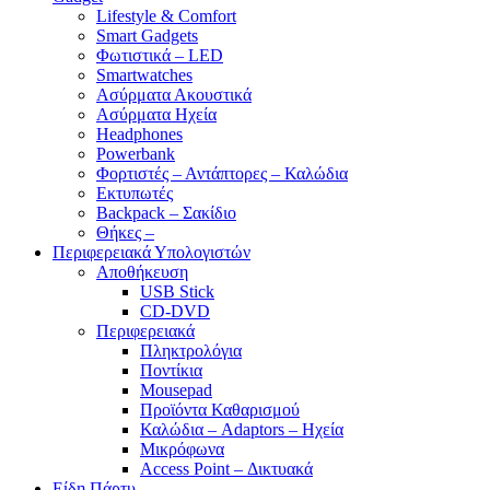
Lifestyle & Comfort
Smart Gadgets
Φωτιστικά – LED
Smartwatches
Ασύρματα Ακουστικά
Ασύρματα Ηχεία
Headphones
Powerbank
Φορτιστές – Αντάπτορες – Καλώδια
Εκτυπωτές
Backpack – Σακίδιο
Θήκες –
Περιφερειακά Υπολογιστών
Αποθήκευση
USB Stick
CD-DVD
Περιφερειακά
Πληκτρολόγια
Ποντίκια
Mousepad
Προϊόντα Καθαρισμού
Καλώδια – Adaptors – Ηχεία
Μικρόφωνα
Access Point – Δικτυακά
Είδη Πάρτυ