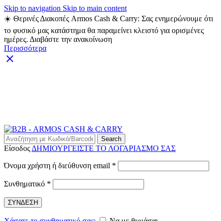
Skip to navigation
Skip to main content
☀️ Θερινές Διακοπές Armos Cash & Carry: Σας ενημερώνουμε ότι
το φυσικό μας κατάστημα θα παραμείνει κλειστό για ορισμένες
ημέρες. Διαβάστε την ανακοίνωση
Περισσότερα
ARMOS CASH & CARRY B2B - ΜΟΝΟ ΓΙΑ
ΜΕΤΑΠΩΛΗΤΕΣ
ARMOS CASH & CARRY B2B
Search
Είσοδος
ΔΗΜΙΟΥΡΓΕΙΣΤΕ ΤΟ ΛΟΓΑΡΙΑΣΜΟ ΣΑΣ
Απαιτείται
Όνομα χρήστη ή διεύθυνση email
*
Απαιτείται
Συνθηματικό
*
ΣΥΝΔΕΣΗ
Χάσατε το συνθηματικό σας;
Να με θυμάσαι