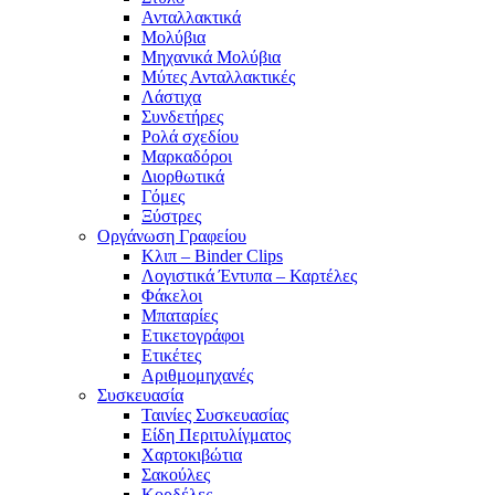
Ανταλλακτικά
Μολύβια
Μηχανικά Μολύβια
Μύτες Ανταλλακτικές
Λάστιχα
Συνδετήρες
Ρολά σχεδίου
Μαρκαδόροι
Διορθωτικά
Γόμες
Ξύστρες
Οργάνωση Γραφείου
Κλιπ – Binder Clips
Λογιστικά Έντυπα – Καρτέλες
Φάκελοι
Μπαταρίες
Ετικετογράφοι
Ετικέτες
Αριθμομηχανές
Συσκευασία
Ταινίες Συσκευασίας
Είδη Περιτυλίγματος
Χαρτοκιβώτια
Σακούλες
Κορδέλες