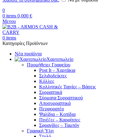
0
0
items
0,000
€
Μενου
0
items
Κατηγορίες Προϊόντων
Νέα προϊόντα
Χαρτοπωλείο
Προμήθειες Γραφείου
Post It – Χαρτάκια
Σελιδοδείκτες
Κόλλες
Κολλητικές Ταινίες – Βάσεις
Συρραπτικά
Σύρματα Συρραπτικού
Αποσυρραπτικά
Περφορατέρ
Ψαλίδια – Κοπίδια
Πινέζες – Καρφίτσες
Σφραγίδες – Ταμπόν
Γραφική Ύλη
Στυλό