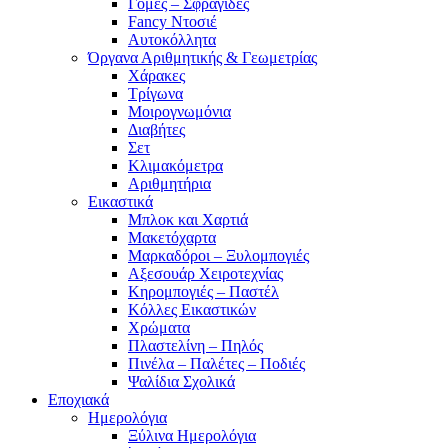
Γόμες – Σφραγίδες
Fancy Ντοσιέ
Αυτοκόλλητα
Όργανα Αριθμητικής & Γεωμετρίας
Χάρακες
Τρίγωνα
Mοιρογνωμόνια
Διαβήτες
Σετ
Κλιμακόμετρα
Αριθμητήρια
Εικαστικά
Μπλοκ και Χαρτιά
Μακετόχαρτα
Μαρκαδόροι – Ξυλομπογιές
Αξεσουάρ Χειροτεχνίας
Κηρομπογιές – Παστέλ
Κόλλες Εικαστικών
Χρώματα
Πλαστελίνη – Πηλός
Πινέλα – Παλέτες – Ποδιές
Ψαλίδια Σχολικά
Εποχιακά
Ημερολόγια
Ξύλινα Ημερολόγια