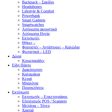
Backpack – Σακίδιο
Headphones
Lifestyle & Comfort
Powerbank
Smart Gadgets
Smartwatches
Ασύρματα ακουστικά
Ασύρματα Ηχεία
Εκτυπωτές
Θήκες –
Φορτιστές – Αντάπτορες – Καλώδια
Φωτιστικά – LED
Δώρα
Κουμπαράδες
Είδη Πάρτυ
Διακόσμηση
Καλαμάκια
Κεριά
Μπαλόνια
Προσκλήσεις
Εκτύπωση
Εκτυπωτής – Ετικετογράφος
Εξοπλισμός POS / Scanners
Μελάνια – Τόνερ
Χαρτιά