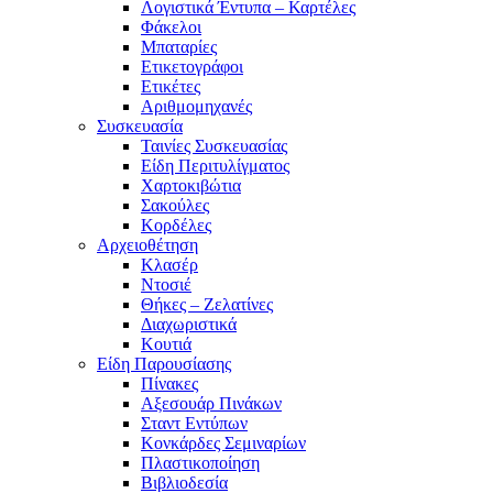
Λογιστικά Έντυπα – Καρτέλες
Φάκελοι
Μπαταρίες
Ετικετογράφοι
Ετικέτες
Αριθμομηχανές
Συσκευασία
Ταινίες Συσκευασίας
Είδη Περιτυλίγματος
Χαρτοκιβώτια
Σακούλες
Κορδέλες
Αρχειοθέτηση
Κλασέρ
Ντοσιέ
Θήκες – Ζελατίνες
Διαχωριστικά
Κουτιά
Είδη Παρουσίασης
Πίνακες
Αξεσουάρ Πινάκων
Σταντ Εντύπων
Κονκάρδες Σεμιναρίων
Πλαστικοποίηση
Βιβλιοδεσία