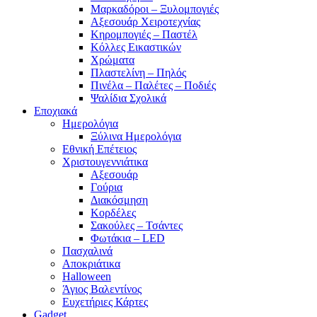
Μαρκαδόροι – Ξυλομπογιές
Αξεσουάρ Χειροτεχνίας
Κηρομπογιές – Παστέλ
Κόλλες Εικαστικών
Χρώματα
Πλαστελίνη – Πηλός
Πινέλα – Παλέτες – Ποδιές
Ψαλίδια Σχολικά
Εποχιακά
Ημερολόγια
Ξύλινα Ημερολόγια
Εθνική Επέτειος
Χριστουγεννιάτικα
Αξεσουάρ
Γούρια
Διακόσμηση
Κορδέλες
Σακούλες – Τσάντες
Φωτάκια – LED
Πασχαλινά
Αποκριάτικα
Halloween
Άγιος Βαλεντίνος
Ευχετήριες Κάρτες
Gadget