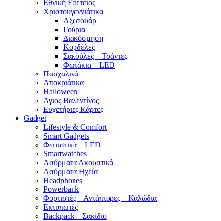
Εθνική Επέτειος
Χριστουγεννιάτικα
Αξεσουάρ
Γούρια
Διακόσμηση
Κορδέλες
Σακούλες – Τσάντες
Φωτάκια – LED
Πασχαλινά
Αποκριάτικα
Halloween
Άγιος Βαλεντίνος
Ευχετήριες Κάρτες
Gadget
Lifestyle & Comfort
Smart Gadgets
Φωτιστικά – LED
Smartwatches
Ασύρματα Ακουστικά
Ασύρματα Ηχεία
Headphones
Powerbank
Φορτιστές – Αντάπτορες – Καλώδια
Εκτυπωτές
Backpack – Σακίδιο