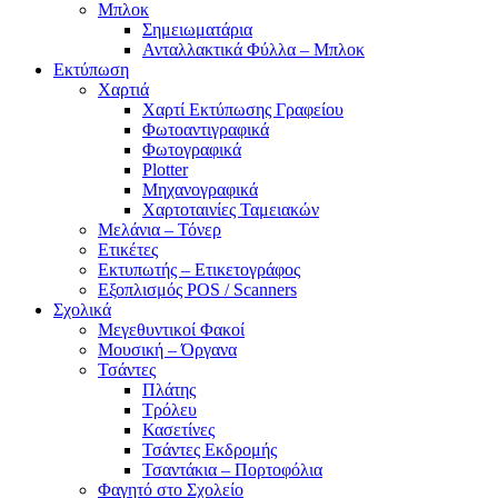
Μπλοκ
Σημειωματάρια
Ανταλλακτικά Φύλλα – Μπλοκ
Εκτύπωση
Χαρτιά
Χαρτί Εκτύπωσης Γραφείου
Φωτοαντιγραφικά
Φωτογραφικά
Plotter
Μηχανογραφικά
Χαρτοταινίες Ταμειακών
Μελάνια – Τόνερ
Ετικέτες
Εκτυπωτής – Ετικετογράφος
Εξοπλισμός POS / Scanners
Σχολικά
Μεγεθυντικοί Φακοί
Μουσική – Όργανα
Τσάντες
Πλάτης
Τρόλευ
Κασετίνες
Τσάντες Εκδρομής
Τσαντάκια – Πορτοφόλια
Φαγητό στο Σχολείο