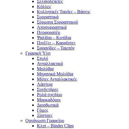
Σελιδοδείκτες
Κόλλες
Κολλητικές Ταινίες – Βάσεις
Συρραπτικά
Σύρματα Συρραπτικού
Αποσυρραπτικά
Περφορατέρ
Ψαλίδια – Κοπίδια
Πινέζες – Καρφίτσες
Σφραγίδες – Ταμπόν
Γραφική Ύλη
Στυλό
Ανταλλακτικά
Μολύβια
Μηχανικά Μολύβια
Μύτες Ανταλλακτικές
Λάστιχα
Συνδετήρες
Ρολά σχεδίου
Μαρκαδόροι
Διορθωτικά
Γόμες
Ξύστρες
Οργάνωση Γραφείου
Κλιπ – Binder Clips