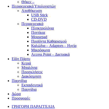
Θήκες –
Περιφερειακά Υπολογιστών
Αποθήκευση
USB Stick
CD-DVD
Περιφερειακά
Πληκτρολόγια
Ποντίκια
Mousepad
Προϊόντα Καθαρισμού
Καλώδια – Adaptors – Ηχεία
Μικρόφωνα
Access Point – Δικτυακά
Είδη Πάρτυ
Κεριά
Μπαλόνια
Προσκλήσεις
Διακόσμηση
Παιχνίδια
Εκπαιδευτικά
Παιχνίδια
Δώρα
Προσφορές
ΓΡΗΓΟΡΗ ΠΑΡΑΓΓΕΛΙΑ