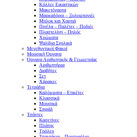
Κόλλες Εικαστικών
Μακετόχαρτα
Μαρκαδόροι – Ξυλομπογιές
Μπλοκ και Χαρτιά
Πινέλα – Παλέτες – Ποδιές
Πλαστελίνη – Πηλός
Χρώματα
Ψαλίδια Σχολικά
Μεγεθυντικοί Φακοί
Μουσική Όργανα
Όργανα Αριθμητικής & Γεωμετρίας
Αριθμητήρια
Διαβήτες
Σετ
Χάρακες
Τετράδια
Καλύμματα – Ετικέτες
Κλασσικά
Μουσικά
Σπιράλ
Τσάντες
Κασετίνες
Πλάτης
Τρόλευ
Τσαντάκια – Πορτοφόλια