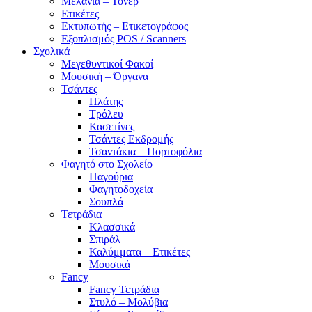
Μελάνια – Τόνερ
Ετικέτες
Εκτυπωτής – Ετικετογράφος
Εξοπλισμός POS / Scanners
Σχολικά
Μεγεθυντικοί Φακοί
Μουσική – Όργανα
Τσάντες
Πλάτης
Τρόλευ
Κασετίνες
Τσάντες Εκδρομής
Τσαντάκια – Πορτοφόλια
Φαγητό στο Σχολείο
Παγούρια
Φαγητοδοχεία
Σουπλά
Τετράδια
Κλασσικά
Σπιράλ
Καλύμματα – Ετικέτες
Μουσικά
Fancy
Fancy Τετράδια
Στυλό – Μολύβια