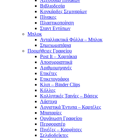
Αξεσουάρ Πινάκων
Βιβλιοδεσία
Κονκάρδες Σεμιναρίων
Πίνακες
Πλαστικοποίηση
Σταντ Εντύπων
Μπλοκ
Ανταλλακτικά Φύλλα – Μπλοκ
Σημειωματάρια
Προμήθειες Γραφείου
Post It – Χαρτάκια
Αποσυρραπτικά
Αριθμομηχανές
Ετικέτες
Ετικετογράφοι
Κλιπ – Binder Clips
Κόλλες
Κολλητικές Ταινίες – Βάσεις
Λάστιχα
Λογιστικά Έντυπα – Καρτέλες
Μπαταρίες
Οργάνωση Γραφείου
Περφορατέρ
Πινέζες – Καρφίτσες
Σελιδοδείκτες