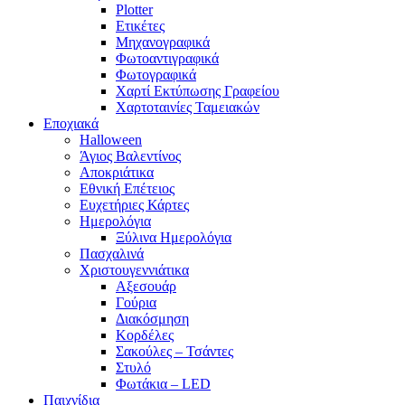
Plotter
Ετικέτες
Μηχανογραφικά
Φωτοαντιγραφικά
Φωτογραφικά
Χαρτί Εκτύπωσης Γραφείου
Χαρτοταινίες Ταμειακών
Εποχιακά
Halloween
Άγιος Βαλεντίνος
Αποκριάτικα
Εθνική Επέτειος
Ευχετήριες Κάρτες
Ημερολόγια
Ξύλινα Ημερολόγια
Πασχαλινά
Χριστουγεννιάτικα
Αξεσουάρ
Γούρια
Διακόσμηση
Κορδέλες
Σακούλες – Τσάντες
Στυλό
Φωτάκια – LED
Παιχνίδια