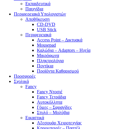
Εκπαιδευτικά
Παιχνίδια
Περιφερειακά Υπολογιστών
Αποθήκευση
CD-DVD
USB Stick
Περιφερειακά
Access Point – Δικτυακά
Mousepad
Καλώδια – Adaptors – Ηχεία
Μικρόφωνα
Πληκτρολόγια
Ποντίκια
Προϊόντα Καθαρισμού
Προσφορές
Σχολικά
Fancy
Fancy Ντοσιέ
Fancy Τετράδια
Αυτοκόλλητα
Γόμες – Σφραγίδες
Στυλό – Μολύβια
Εικαστικά
Αξεσουάρ Χειροτεχνίας
Κηρομπογιές – Παστέλ