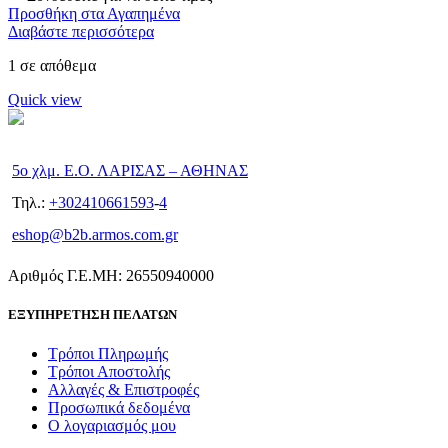
Προσθήκη στα Αγαπημένα
Διαβάστε περισσότερα
1 σε απόθεμα
Quick view
5ο χλμ. Ε.Ο. ΛΑΡΙΣΑΣ – ΑΘΗΝΑΣ
Τηλ.:
+302410661593
-
4
eshop@b2b.armos.com.gr
Αριθμός Γ.Ε.ΜΗ: 26550940000
ΕΞΥΠΗΡΕΤΗΣΗ ΠΕΛΑΤΩΝ
Τρόποι Πληρωμής
Τρόποι Αποστολής
Αλλαγές & Επιστροφές
Προσωπικά δεδομένα
Ο λογαριασμός μου