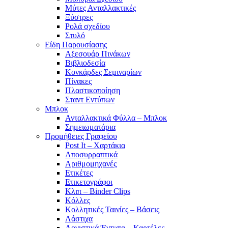
Μύτες Ανταλλακτικές
Ξύστρες
Ρολά σχεδίου
Στυλό
Είδη Παρουσίασης
Αξεσουάρ Πινάκων
Βιβλιοδεσία
Κονκάρδες Σεμιναρίων
Πίνακες
Πλαστικοποίηση
Σταντ Εντύπων
Μπλοκ
Ανταλλακτικά Φύλλα – Μπλοκ
Σημειωματάρια
Προμήθειες Γραφείου
Post It – Χαρτάκια
Αποσυρραπτικά
Αριθμομηχανές
Ετικέτες
Ετικετογράφοι
Κλιπ – Binder Clips
Κόλλες
Κολλητικές Ταινίες – Βάσεις
Λάστιχα
Λογιστικά Έντυπα – Καρτέλες