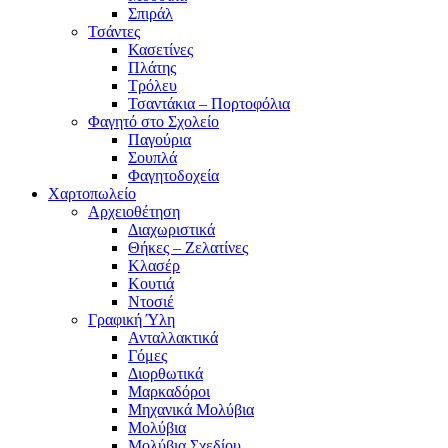
Σπιράλ
Τσάντες
Κασετίνες
Πλάτης
Τρόλευ
Τσαντάκια – Πορτοφόλια
Φαγητό στο Σχολείο
Παγούρια
Σουπλά
Φαγητοδοχεία
Χαρτοπωλείο
Αρχειοθέτηση
Διαχωριστικά
Θήκες – Ζελατίνες
Κλασέρ
Κουτιά
Ντοσιέ
Γραφική Ύλη
Ανταλλακτικά
Γόμες
Διορθωτικά
Μαρκαδόροι
Μηχανικά Μολύβια
Μολύβια
Μολύβια Σχεδίου