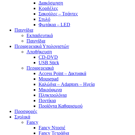
Διακόσμηση
Κορδέλες
Σακούλες – Τσάντες
Στυλό
Φωτάκια – LED
Παιχνίδια
Εκπαιδευτικά
Παιχνίδια
Περιφερειακά Υπολογιστών
Αποθήκευση
CD-DVD
USB Stick
Περιφερειακά
Access Point – Δικτυακά
Mousepad
Καλώδια – Adaptors – Ηχεία
Μικρόφωνα
Πληκτρολόγια
Ποντίκια
Προϊόντα Καθαρισμού
Προσφορές
Σχολικά
Fancy
Fancy Ντοσιέ
Fancy Τετράδια