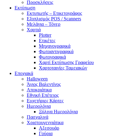
Προσκλήσεις
Εκτύπωση
Εκτυπωτής – Ετικετογράφος
Εξοπλισμός POS / Scanners
Μελάνια – Τόνερ
Χαρτιά
Plotter
Ετικέτες
Μηχανογραφικά
Φωτοαντιγραφικά
Φωτογραφικά
Χαρτί Εκτύπωσης Γραφείου
Χαρτοταινίες Ταμειακών
Εποχιακά
Halloween
Άγιος Βαλεντίνος
Αποκριάτικα
Εθνική Επέτειος
Ευχετήριες Κάρτες
Ημερολόγια
Ξύλινα Ημερολόγια
Πασχαλινά
Χριστουγεννιάτικα
Αξεσουάρ
Γούρια