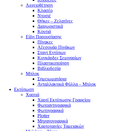
Αρχειοθέτηση
Κλασέρ
Ντοσιέ
Θήκες – Ζελατίνες
Διαχωριστικά
Κουτιά
Είδη Παρουσίασης
Πίνακες
Αξεσουάρ Πινάκων
Σταντ Εντύπων
Κονκάρδες Σεμιναρίων
Πλαστικοποίηση
Βιβλιοδεσία
Μπλοκ
Σημειωματάρια
Ανταλλακτικά Φύλλα – Μπλοκ
Εκτύπωση
Χαρτιά
Χαρτί Εκτύπωσης Γραφείου
Φωτοαντιγραφικά
Φωτογραφικά
Plotter
Μηχανογραφικά
Χαρτοταινίες Ταμειακών