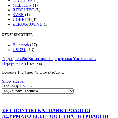
MAX LIFE
(1)
MEETION
(1)
REBELTEC
(5)
SVEN
(1)
UGREEN
(3)
ZEROGROUND
(1)
ΣΥΝΔΕΣΙΜΟΤΗΤΑ
Bluetooth
(27)
USB2.0
(13)
Αρχική σελίδα
Κατάστημα
Περιφερειακά Υπολογιστών
Περιφερειακά
Ποντίκια
Sorted
Βλέπετε 1–24 από 40 αποτελέσματα
by
Show sidebar
latest
Προβολή
9
24
36
ΣΕΤ ΠΟΝΤΙΚΙ ΚΑΙ ΠΛΗΚΤΡΟΛΟΓΙΟ
ΑΣΥΡΜΑΤΟ BLUETOOTH ΠΛΗΚΤΡΟΛΟΓΙΟ –