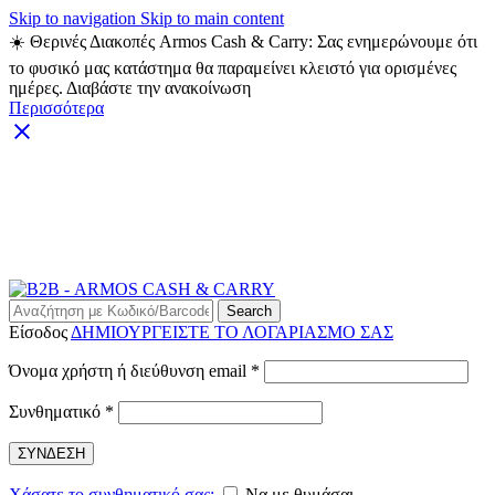
Skip to navigation
Skip to main content
☀️ Θερινές Διακοπές Armos Cash & Carry: Σας ενημερώνουμε ότι
το φυσικό μας κατάστημα θα παραμείνει κλειστό για ορισμένες
ημέρες. Διαβάστε την ανακοίνωση
Περισσότερα
ARMOS CASH & CARRY B2B - ΜΟΝΟ ΓΙΑ
ΜΕΤΑΠΩΛΗΤΕΣ
ARMOS CASH & CARRY B2B
Search
Είσοδος
ΔΗΜΙΟΥΡΓΕΙΣΤΕ ΤΟ ΛΟΓΑΡΙΑΣΜΟ ΣΑΣ
Απαιτείται
Όνομα χρήστη ή διεύθυνση email
*
Απαιτείται
Συνθηματικό
*
ΣΥΝΔΕΣΗ
Χάσατε το συνθηματικό σας;
Να με θυμάσαι