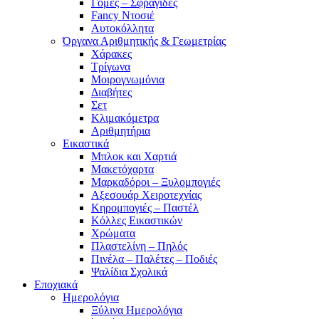
Γόμες – Σφραγίδες
Fancy Ντοσιέ
Αυτοκόλλητα
Όργανα Αριθμητικής & Γεωμετρίας
Χάρακες
Τρίγωνα
Mοιρογνωμόνια
Διαβήτες
Σετ
Κλιμακόμετρα
Αριθμητήρια
Εικαστικά
Μπλοκ και Χαρτιά
Μακετόχαρτα
Μαρκαδόροι – Ξυλομπογιές
Αξεσουάρ Χειροτεχνίας
Κηρομπογιές – Παστέλ
Κόλλες Εικαστικών
Χρώματα
Πλαστελίνη – Πηλός
Πινέλα – Παλέτες – Ποδιές
Ψαλίδια Σχολικά
Εποχιακά
Ημερολόγια
Ξύλινα Ημερολόγια