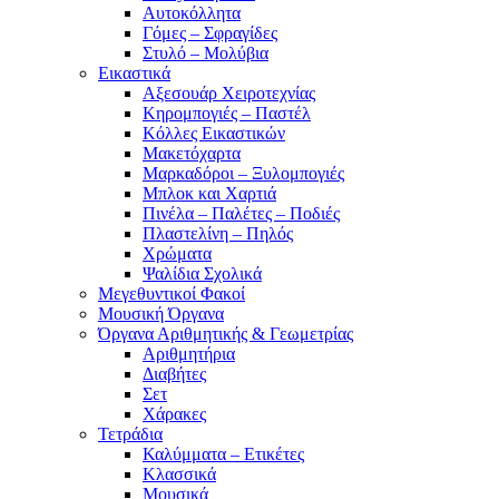
Αυτοκόλλητα
Γόμες – Σφραγίδες
Στυλό – Μολύβια
Εικαστικά
Αξεσουάρ Χειροτεχνίας
Κηρομπογιές – Παστέλ
Κόλλες Εικαστικών
Μακετόχαρτα
Μαρκαδόροι – Ξυλομπογιές
Μπλοκ και Χαρτιά
Πινέλα – Παλέτες – Ποδιές
Πλαστελίνη – Πηλός
Χρώματα
Ψαλίδια Σχολικά
Μεγεθυντικοί Φακοί
Μουσική Όργανα
Όργανα Αριθμητικής & Γεωμετρίας
Αριθμητήρια
Διαβήτες
Σετ
Χάρακες
Τετράδια
Καλύμματα – Ετικέτες
Κλασσικά
Μουσικά