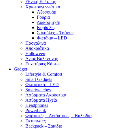
Εθνική Επέτειος
Χριστουγεννιάτικα
Αξεσουάρ
Γούρια
Διακόσμηση
Κορδέλες
Σακούλες – Τσάντες
Φωτάκια – LED
Πασχαλινά
Αποκριάτικα
Halloween
Άγιος Βαλεντίνος
Ευχετήριες Κάρτες
Gadget
Lifestyle & Comfort
Smart Gadgets
Φωτιστικά – LED
Smartwatches
Ασύρματα Ακουστικά
Ασύρματα Ηχεία
Headphones
Powerbank
Φορτιστές – Αντάπτορες – Καλώδια
Εκτυπωτές
Backpack – Σακίδιο