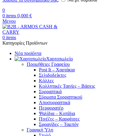
0
0
items
0,000
€
Μενου
0
items
Κατηγορίες Προϊόντων
Νέα προϊόντα
Χαρτοπωλείο
Προμήθειες Γραφείου
Post It – Χαρτάκια
Σελιδοδείκτες
Κόλλες
Κολλητικές Ταινίες – Βάσεις
Συρραπτικά
Σύρματα Συρραπτικού
Αποσυρραπτικά
Περφορατέρ
Ψαλίδια – Κοπίδια
Πινέζες – Καρφίτσες
Σφραγίδες – Ταμπόν
Γραφική Ύλη
Στυλό