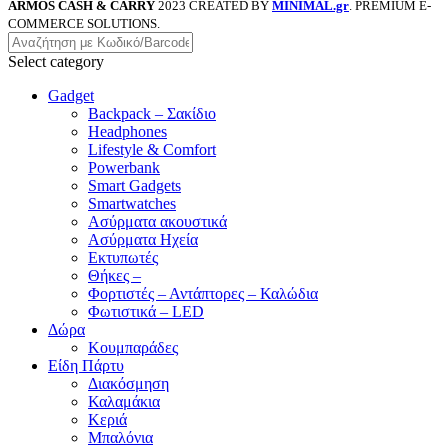
ARMOS CASH & CARRY
2023 CREATED BY
MINIMAL.gr
. PREMIUM E-
COMMERCE SOLUTIONS.
Select category
Gadget
Backpack – Σακίδιο
Headphones
Lifestyle & Comfort
Powerbank
Smart Gadgets
Smartwatches
Ασύρματα ακουστικά
Ασύρματα Ηχεία
Εκτυπωτές
Θήκες –
Φορτιστές – Αντάπτορες – Καλώδια
Φωτιστικά – LED
Δώρα
Κουμπαράδες
Είδη Πάρτυ
Διακόσμηση
Καλαμάκια
Κεριά
Μπαλόνια