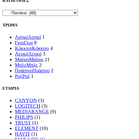
ΚΑΤΗΓΟΡΙΕΣ
ΧΡΩΜΑ
Ασημί
Ασημί
1
Γκρι
Γκρι
8
Κόκκινο
Κόκκινο
4
Λευκό
Λευκό
3
Μαύρο
Μαύρο
21
Μπλε
Μπλε
2
Πράσινο
Πράσινο
2
Ροζ
Ροζ
1
ΕΤΑΙΡΙΑ
CANYON
(3)
LOGITECH
(3)
MEDIARANGE
(9)
PHILIPS
(1)
TRUST
(1)
ELEMENT
(10)
HAVIT
(1)