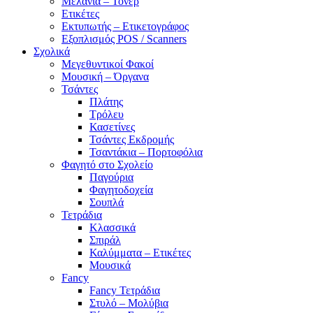
Μελάνια – Τόνερ
Ετικέτες
Εκτυπωτής – Ετικετογράφος
Εξοπλισμός POS / Scanners
Σχολικά
Μεγεθυντικοί Φακοί
Μουσική – Όργανα
Τσάντες
Πλάτης
Τρόλευ
Κασετίνες
Τσάντες Εκδρομής
Τσαντάκια – Πορτοφόλια
Φαγητό στο Σχολείο
Παγούρια
Φαγητοδοχεία
Σουπλά
Τετράδια
Κλασσικά
Σπιράλ
Καλύμματα – Ετικέτες
Μουσικά
Fancy
Fancy Τετράδια
Στυλό – Μολύβια