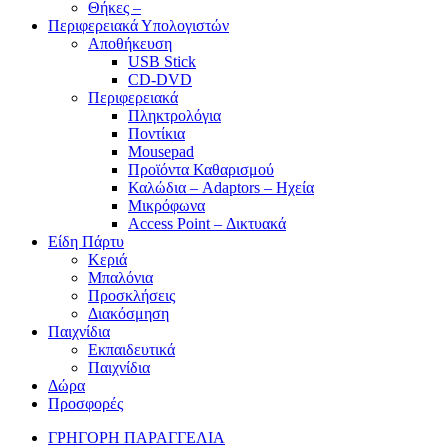
Θήκες –
Περιφερειακά Υπολογιστών
Αποθήκευση
USB Stick
CD-DVD
Περιφερειακά
Πληκτρολόγια
Ποντίκια
Mousepad
Προϊόντα Καθαρισμού
Καλώδια – Adaptors – Ηχεία
Μικρόφωνα
Access Point – Δικτυακά
Είδη Πάρτυ
Κεριά
Μπαλόνια
Προσκλήσεις
Διακόσμηση
Παιχνίδια
Εκπαιδευτικά
Παιχνίδια
Δώρα
Προσφορές
ΓΡΗΓΟΡΗ ΠΑΡΑΓΓΕΛΙΑ