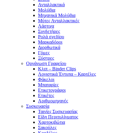
Ανταλλακτικά
Μολύβια
Μηχανικά Μολύβια
Μύτες Ανταλλακτικές
Λάστιχα
Συνδετήρες
Ρολά σχεδίου
Μαρκαδόροι
Διορθωτικά
Γόμες
Ξύστρες
Οργάνωση Γραφείου
Κλιπ – Binder Clips
Λογιστικά Έντυπα – Καρτέλες
Φάκελοι
Μπαταρίες
Ετικετογράφοι
Ετικέτες
Αριθμομηχανές
Συσκευασία
Ταινίες Συσκευασίας
Είδη Περιτυλίγματος
Χαρτοκιβώτια
Σακούλες
Κορδέλες