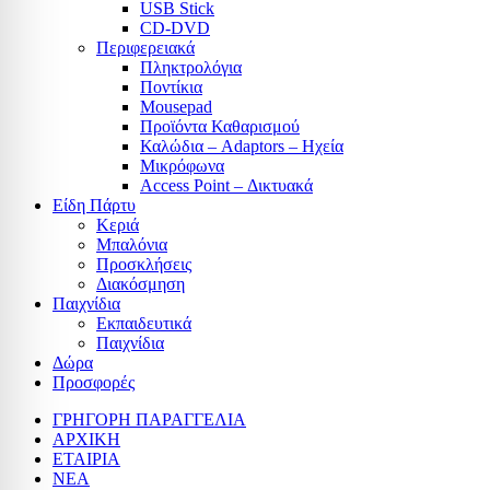
USB Stick
CD-DVD
Περιφερειακά
Πληκτρολόγια
Ποντίκια
Mousepad
Προϊόντα Καθαρισμού
Καλώδια – Adaptors – Ηχεία
Μικρόφωνα
Access Point – Δικτυακά
Είδη Πάρτυ
Κεριά
Μπαλόνια
Προσκλήσεις
Διακόσμηση
Παιχνίδια
Εκπαιδευτικά
Παιχνίδια
Δώρα
Προσφορές
ΓΡΗΓΟΡΗ ΠΑΡΑΓΓΕΛΙΑ
ΑΡΧΙΚΗ
ΕΤΑΙΡΙΑ
ΝΕΑ