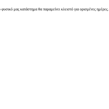
 φυσικό μας κατάστημα θα παραμείνει κλειστό για ορισμένες ημέρες
ARMOS CASH & CARRY B2B - ΜΟΝΟ ΓΙΑ ΜΕΤΑΠΩΛΗΤΕΣ
ARMOS CASH & CARRY B2B