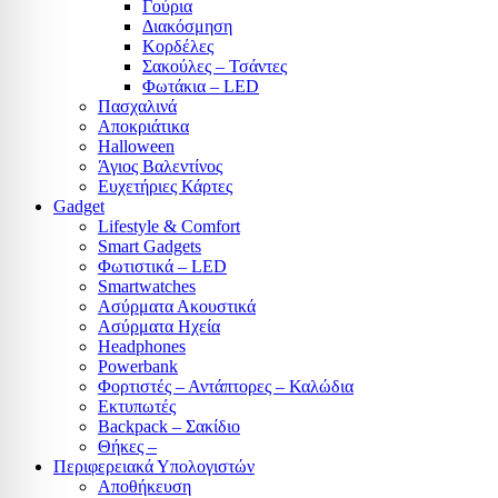
Γούρια
Διακόσμηση
Κορδέλες
Σακούλες – Τσάντες
Φωτάκια – LED
Πασχαλινά
Αποκριάτικα
Halloween
Άγιος Βαλεντίνος
Ευχετήριες Κάρτες
Gadget
Lifestyle & Comfort
Smart Gadgets
Φωτιστικά – LED
Smartwatches
Ασύρματα Ακουστικά
Ασύρματα Ηχεία
Headphones
Powerbank
Φορτιστές – Αντάπτορες – Καλώδια
Εκτυπωτές
Backpack – Σακίδιο
Θήκες –
Περιφερειακά Υπολογιστών
Αποθήκευση