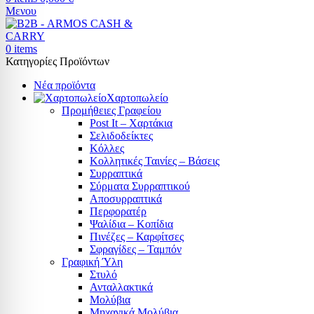
Μενου
0
items
Κατηγορίες Προϊόντων
Νέα προϊόντα
Χαρτοπωλείο
Προμήθειες Γραφείου
Post It – Χαρτάκια
Σελιδοδείκτες
Κόλλες
Κολλητικές Ταινίες – Βάσεις
Συρραπτικά
Σύρματα Συρραπτικού
Αποσυρραπτικά
Περφορατέρ
Ψαλίδια – Κοπίδια
Πινέζες – Καρφίτσες
Σφραγίδες – Ταμπόν
Γραφική Ύλη
Στυλό
Ανταλλακτικά
Μολύβια
Μηχανικά Μολύβια