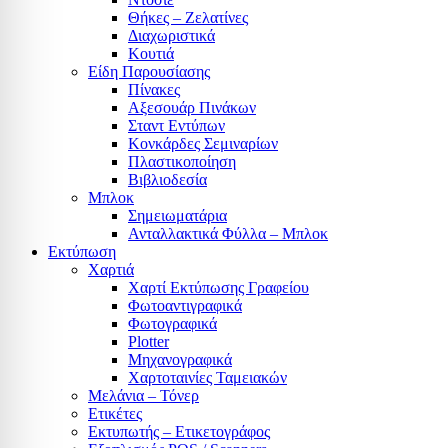
Θήκες – Ζελατίνες
Διαχωριστικά
Κουτιά
Είδη Παρουσίασης
Πίνακες
Αξεσουάρ Πινάκων
Σταντ Εντύπων
Κονκάρδες Σεμιναρίων
Πλαστικοποίηση
Βιβλιοδεσία
Μπλοκ
Σημειωματάρια
Ανταλλακτικά Φύλλα – Μπλοκ
Εκτύπωση
Χαρτιά
Χαρτί Εκτύπωσης Γραφείου
Φωτοαντιγραφικά
Φωτογραφικά
Plotter
Μηχανογραφικά
Χαρτοταινίες Ταμειακών
Μελάνια – Τόνερ
Ετικέτες
Εκτυπωτής – Ετικετογράφος