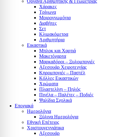
Όργανα Αριθμητικής & Γεωμετρίας
Χάρακες
Τρίγωνα
Mοιρογνωμόνια
Διαβήτες
Σετ
Κλιμακόμετρα
Αριθμητήρια
Εικαστικά
Μπλοκ και Χαρτιά
Μακετόχαρτα
Μαρκαδόροι – Ξυλομπογιές
Αξεσουάρ Χειροτεχνίας
Κηρομπογιές – Παστέλ
Κόλλες Εικαστικών
Χρώματα
Πλαστελίνη – Πηλός
Πινέλα – Παλέτες – Ποδιές
Ψαλίδια Σχολικά
Εποχιακά
Ημερολόγια
Ξύλινα Ημερολόγια
Εθνική Επέτειος
Χριστουγεννιάτικα
Αξεσουάρ