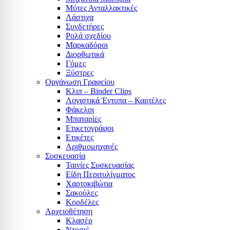
Μύτες Ανταλλακτικές
Λάστιχα
Συνδετήρες
Ρολά σχεδίου
Μαρκαδόροι
Διορθωτικά
Γόμες
Ξύστρες
Οργάνωση Γραφείου
Κλιπ – Binder Clips
Λογιστικά Έντυπα – Καρτέλες
Φάκελοι
Μπαταρίες
Ετικετογράφοι
Ετικέτες
Αριθμομηχανές
Συσκευασία
Ταινίες Συσκευασίας
Είδη Περιτυλίγματος
Χαρτοκιβώτια
Σακούλες
Κορδέλες
Αρχειοθέτηση
Κλασέρ
Ντοσιέ