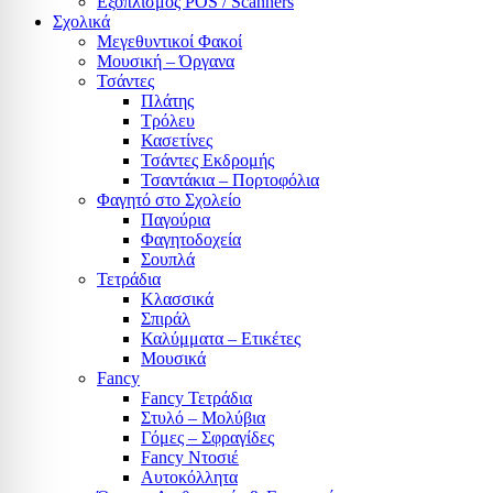
Εξοπλισμός POS / Scanners
Σχολικά
Μεγεθυντικοί Φακοί
Μουσική – Όργανα
Τσάντες
Πλάτης
Τρόλευ
Κασετίνες
Τσάντες Εκδρομής
Τσαντάκια – Πορτοφόλια
Φαγητό στο Σχολείο
Παγούρια
Φαγητοδοχεία
Σουπλά
Τετράδια
Κλασσικά
Σπιράλ
Καλύμματα – Ετικέτες
Μουσικά
Fancy
Fancy Τετράδια
Στυλό – Μολύβια
Γόμες – Σφραγίδες
Fancy Ντοσιέ
Αυτοκόλλητα