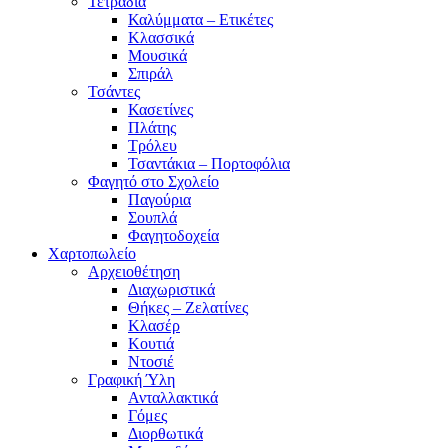
Τετράδια
Καλύμματα – Ετικέτες
Κλασσικά
Μουσικά
Σπιράλ
Τσάντες
Κασετίνες
Πλάτης
Τρόλευ
Τσαντάκια – Πορτοφόλια
Φαγητό στο Σχολείο
Παγούρια
Σουπλά
Φαγητοδοχεία
Χαρτοπωλείο
Αρχειοθέτηση
Διαχωριστικά
Θήκες – Ζελατίνες
Κλασέρ
Κουτιά
Ντοσιέ
Γραφική Ύλη
Ανταλλακτικά
Γόμες
Διορθωτικά