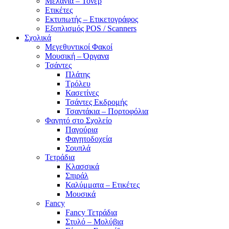
Μελάνια – Τόνερ
Ετικέτες
Εκτυπωτής – Ετικετογράφος
Εξοπλισμός POS / Scanners
Σχολικά
Μεγεθυντικοί Φακοί
Μουσική – Όργανα
Τσάντες
Πλάτης
Τρόλευ
Κασετίνες
Τσάντες Εκδρομής
Τσαντάκια – Πορτοφόλια
Φαγητό στο Σχολείο
Παγούρια
Φαγητοδοχεία
Σουπλά
Τετράδια
Κλασσικά
Σπιράλ
Καλύμματα – Ετικέτες
Μουσικά
Fancy
Fancy Τετράδια
Στυλό – Μολύβια