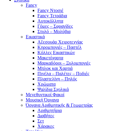
Fancy
Fancy Ντοσιέ
Fancy Τετράδια
Αυτοκόλλητα
Γόμες – Σφραγίδες
Στυλό – Μολύβια
Εικαστικά
Αξεσουάρ Χειροτεχνίας
Κηρομπογιές – Παστέλ
Κόλλες Εικαστικών
Μακετόχαρτα
Μαρκαδόροι – Ξυλομπογιές
Μπλοκ και Χαρτιά
Πινέλα – Παλέτες – Ποδιές
Πλαστελίνη – Πηλός
Χρώματα
Ψαλίδια Σχολικά
Μεγεθυντικοί Φακοί
Μουσική Όργανα
Όργανα Αριθμητικής & Γεωμετρίας
Αριθμητήρια
Διαβήτες
Σετ
Χάρακες