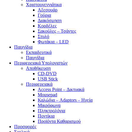
Χριστουγεννιάτικα
Αξεσουάρ
Γούρια
Διακόσμηση
Κορδέλες
Σακούλες – Τσάντες
Στυλό
Φωτάκια – LED
Παιχνίδια
Εκπαιδευτικά
Παιχνίδια
Περιφερειακά Υπολογιστών
Αποθήκευση
CD-DVD
USB Stick
Περιφερειακά
Access Point – Δικτυακά
Mousepad
Καλώδια – Adaptors – Ηχεία
Μικρόφωνα
Πληκτρολόγια
Ποντίκια
Προϊόντα Καθαρισμού
Προσφορές
Σχολικά