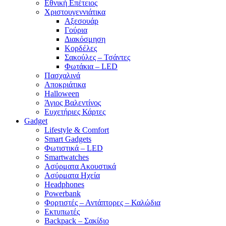
Εθνική Επέτειος
Χριστουγεννιάτικα
Αξεσουάρ
Γούρια
Διακόσμηση
Κορδέλες
Σακούλες – Τσάντες
Φωτάκια – LED
Πασχαλινά
Αποκριάτικα
Halloween
Άγιος Βαλεντίνος
Ευχετήριες Κάρτες
Gadget
Lifestyle & Comfort
Smart Gadgets
Φωτιστικά – LED
Smartwatches
Ασύρματα Ακουστικά
Ασύρματα Ηχεία
Headphones
Powerbank
Φορτιστές – Αντάπτορες – Καλώδια
Εκτυπωτές
Backpack – Σακίδιο