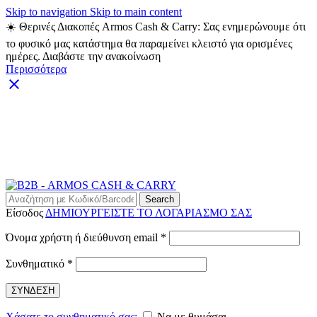
Skip to navigation
Skip to main content
☀️ Θερινές Διακοπές Armos Cash & Carry: Σας ενημερώνουμε ότι
το φυσικό μας κατάστημα θα παραμείνει κλειστό για ορισμένες
ημέρες. Διαβάστε την ανακοίνωση
Περισσότερα
ARMOS CASH & CARRY B2B - ΜΟΝΟ ΓΙΑ
ΜΕΤΑΠΩΛΗΤΕΣ
ARMOS CASH & CARRY B2B
Search
Είσοδος
ΔΗΜΙΟΥΡΓΕΙΣΤΕ ΤΟ ΛΟΓΑΡΙΑΣΜΟ ΣΑΣ
Απαιτείται
Όνομα χρήστη ή διεύθυνση email
*
Απαιτείται
Συνθηματικό
*
ΣΥΝΔΕΣΗ
Χάσατε το συνθηματικό σας;
Να με θυμάσαι