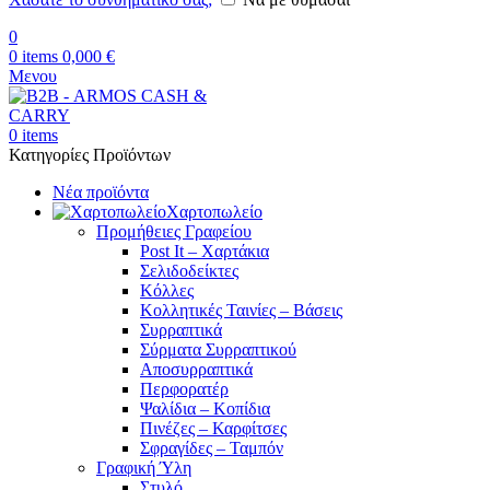
0
0
items
0,000
€
Μενου
0
items
Κατηγορίες Προϊόντων
Νέα προϊόντα
Χαρτοπωλείο
Προμήθειες Γραφείου
Post It – Χαρτάκια
Σελιδοδείκτες
Κόλλες
Κολλητικές Ταινίες – Βάσεις
Συρραπτικά
Σύρματα Συρραπτικού
Αποσυρραπτικά
Περφορατέρ
Ψαλίδια – Κοπίδια
Πινέζες – Καρφίτσες
Σφραγίδες – Ταμπόν
Γραφική Ύλη
Στυλό