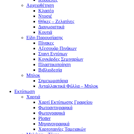
Αρχειοθέτηση
Κλασέρ
Ντοσιέ
Θήκες – Ζελατίνες
Διαχωριστικά
Κουτιά
Είδη Παρουσίασης
Πίνακες
Αξεσουάρ Πινάκων
Σταντ Εντύπων
Κονκάρδες Σεμιναρίων
Πλαστικοποίηση
Βιβλιοδεσία
Μπλοκ
Σημειωματάρια
Ανταλλακτικά Φύλλα – Μπλοκ
Εκτύπωση
Χαρτιά
Χαρτί Εκτύπωσης Γραφείου
Φωτοαντιγραφικά
Φωτογραφικά
Plotter
Μηχανογραφικά
Χαρτοταινίες Ταμειακών