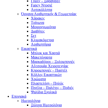
Γόμες – Σφραγίδες
Fancy Ντοσιέ
Αυτοκόλλητα
Όργανα Αριθμητικής & Γεωμετρίας
Χάρακες
Τρίγωνα
Mοιρογνωμόνια
Διαβήτες
Σετ
Κλιμακόμετρα
Αριθμητήρια
Εικαστικά
Μπλοκ και Χαρτιά
Μακετόχαρτα
Μαρκαδόροι – Ξυλομπογιές
Αξεσουάρ Χειροτεχνίας
Κηρομπογιές – Παστέλ
Κόλλες Εικαστικών
Χρώματα
Πλαστελίνη – Πηλός
Πινέλα – Παλέτες – Ποδιές
Ψαλίδια Σχολικά
Εποχιακά
Ημερολόγια
Ξύλινα Ημερολόγια