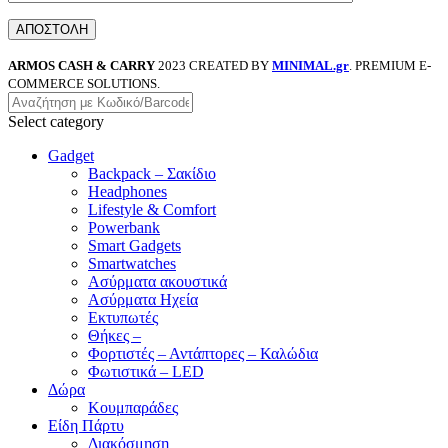
ARMOS CASH & CARRY
2023 CREATED BY
MINIMAL.gr
. PREMIUM E-
COMMERCE SOLUTIONS.
Select category
Gadget
Backpack – Σακίδιο
Headphones
Lifestyle & Comfort
Powerbank
Smart Gadgets
Smartwatches
Ασύρματα ακουστικά
Ασύρματα Ηχεία
Εκτυπωτές
Θήκες –
Φορτιστές – Αντάπτορες – Καλώδια
Φωτιστικά – LED
Δώρα
Κουμπαράδες
Είδη Πάρτυ
Διακόσμηση