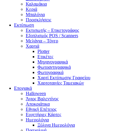
Καλαμάκια
Κεριά
Μπαλόνια
Προσκλήσεις
Εκτύπωση
Εκτυπωτής – Ετικετογράφος
Εξοπλισμός POS / Scanners
Μελάνια – Τόνερ
Χαρτιά
Plotter
Ετικέτες
Μηχανογραφικά
Φωτοαντιγραφικά
Φωτογραφικά
Χαρτί Εκτύπωσης Γραφείου
Χαρτοταινίες Ταμειακών
Εποχιακά
Halloween
Άγιος Βαλεντίνος
Αποκριάτικα
Εθνική Επέτειος
Ευχετήριες Κάρτες
Ημερολόγια
Ξύλινα Ημερολόγια
Πασχαλινά