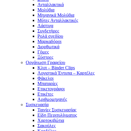
Ανταλλακτικά
Μολύβια
Μηχανικά Μολύβια
Μύτες Ανταλλακτικές
Λάστιχα
Συνδετήρες
Ρολά σχεδίου
Μαρκαδόροι
Διορθωτικά
Γόμες
Ξύστρες
Οργάνωση Γραφείου
Κλιπ – Binder Clips
Λογιστικά Έντυπα – Καρτέλες
Φάκελοι
Μπαταρίες
Ετικετογράφοι
Ετικέτες
Αριθμομηχανές
Συσκευασία
Ταινίες Συσκευασίας
Είδη Περιτυλίγματος
Χαρτοκιβώτια
Σακούλες
Κορδέλες