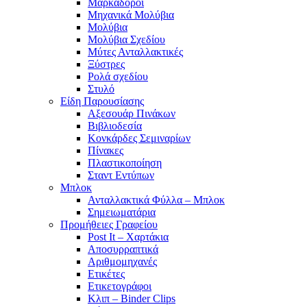
Μαρκαδόροι
Μηχανικά Μολύβια
Μολύβια
Μολύβια Σχεδίου
Μύτες Ανταλλακτικές
Ξύστρες
Ρολά σχεδίου
Στυλό
Είδη Παρουσίασης
Αξεσουάρ Πινάκων
Βιβλιοδεσία
Κονκάρδες Σεμιναρίων
Πίνακες
Πλαστικοποίηση
Σταντ Εντύπων
Μπλοκ
Ανταλλακτικά Φύλλα – Μπλοκ
Σημειωματάρια
Προμήθειες Γραφείου
Post It – Χαρτάκια
Αποσυρραπτικά
Αριθμομηχανές
Ετικέτες
Ετικετογράφοι
Κλιπ – Binder Clips