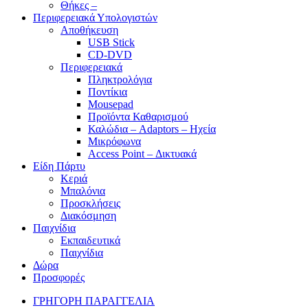
Θήκες –
Περιφερειακά Υπολογιστών
Αποθήκευση
USB Stick
CD-DVD
Περιφερειακά
Πληκτρολόγια
Ποντίκια
Mousepad
Προϊόντα Καθαρισμού
Καλώδια – Adaptors – Ηχεία
Μικρόφωνα
Access Point – Δικτυακά
Είδη Πάρτυ
Κεριά
Μπαλόνια
Προσκλήσεις
Διακόσμηση
Παιχνίδια
Εκπαιδευτικά
Παιχνίδια
Δώρα
Προσφορές
ΓΡΗΓΟΡΗ ΠΑΡΑΓΓΕΛΙΑ