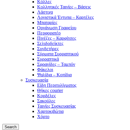
Κόλλες
Κολλητικές Ταινίες – Βάσεις
Λάστιχα
Λογιστικά Έντυπα – Καρτέλες
Μπαταρίες
Οργάνωση Γραφείου
Περφορατέρ
Πινέζες – Καρφίτσες
Σελιδοδείκτες
Συνδετήρες
Σύρματα Συρραπτικού
Συρραπτικά
Σφραγίδες – Ταμπόν
Φάκελοι
Ψαλίδια – Κοπίδια
Συσκευασία
Είδη Περιτυλίγματος
Θήκες courier
Κορδέλες
Σακούλες
Ταινίες Συσκευασίας
Χαρτοκιβώτια
Χόρτο
Search