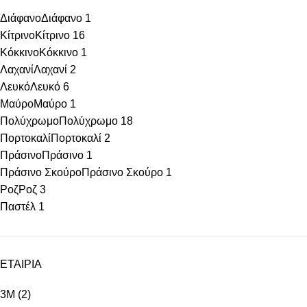
Διάφανο
Διάφανο
1
Κίτρινο
Κίτρινο
16
Κόκκινο
Κόκκινο
1
Λαχανί
Λαχανί
2
Λευκό
Λευκό
6
Μαύρο
Μαύρο
1
Πολύχρωμο
Πολύχρωμο
18
Πορτοκαλί
Πορτοκαλί
2
Πράσινο
Πράσινο
1
Πράσινο Σκούρο
Πράσινο Σκούρο
1
Ροζ
Ροζ
3
Παστέλ
1
ΕΤΑΙΡΙΑ
3M
(2)