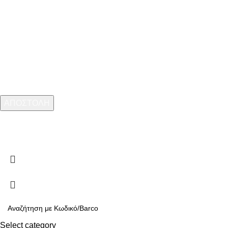
Εγγραφείτε στο Newsletter
ARMOS CASH & CARRY
2023 CREATED BY
MINIMAL.gr
. PREMIUM E-
COMMERCE SOLUTIONS.
Select category