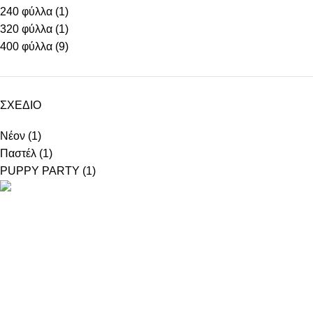
240 φύλλα
(1)
320 φύλλα
(1)
400 φύλλα
(9)
ΣΧΕΔΙΟ
Νέον
(1)
Παστέλ
(1)
PUPPY PARTY
(1)
5ο χλμ. Ε.Ο. ΛΑΡΙΣΑΣ – ΑΘΗΝΑΣ
Τηλ.:
+302410661593
-
4
eshop@b2b.armos.com.gr