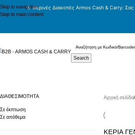
Skip to navigation
☀️ Θερινές Διακοπές Armos Cash & Carry: Σας
Skip to main content
ARMOS CASH & CARRY B2B - ΜΟΝΟ ΓΙΑ ΜΕΤΑΠΩΛ
Search
ατηγορίες Προϊόντων
Κεριά
ΔΙΑΘΕΣΙΜΟΤΗΤΑ
Αρχική σελίδα
Σε έκπτωση
Σε απόθεμα
ΚΕΡΙΑ Γ