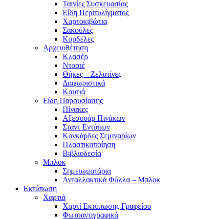
Ταινίες Συσκευασίας
Είδη Περιτυλίγματος
Χαρτοκιβώτια
Σακούλες
Κορδέλες
Αρχειοθέτηση
Κλασέρ
Ντοσιέ
Θήκες – Ζελατίνες
Διαχωριστικά
Κουτιά
Είδη Παρουσίασης
Πίνακες
Αξεσουάρ Πινάκων
Σταντ Εντύπων
Κονκάρδες Σεμιναρίων
Πλαστικοποίηση
Βιβλιοδεσία
Μπλοκ
Σημειωματάρια
Ανταλλακτικά Φύλλα – Μπλοκ
Εκτύπωση
Χαρτιά
Χαρτί Εκτύπωσης Γραφείου
Φωτοαντιγραφικά