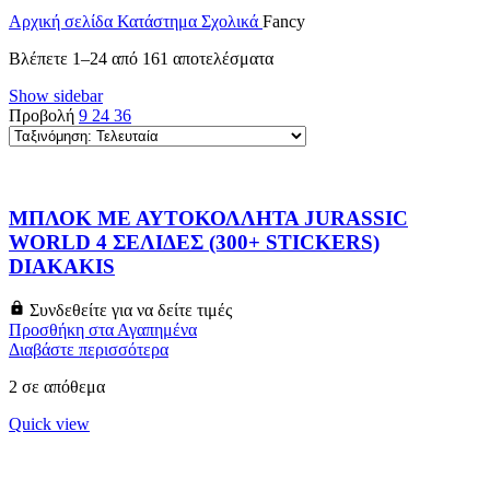
Αρχική σελίδα
Κατάστημα
Σχολικά
Fancy
Sorted
Βλέπετε 1–24 από 161 αποτελέσματα
by
Show sidebar
latest
Προβολή
9
24
36
ΜΠΛΟΚ ΜΕ ΑΥΤΟΚΟΛΛΗΤΑ JURASSIC
WORLD 4 ΣΕΛΙΔΕΣ (300+ STICKERS)
DIAKAKIS
Συνδεθείτε για να δείτε τιμές
Προσθήκη στα Αγαπημένα
Διαβάστε περισσότερα
2 σε απόθεμα
Quick view