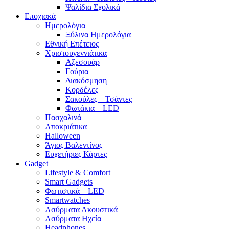
Ψαλίδια Σχολικά
Εποχιακά
Ημερολόγια
Ξύλινα Ημερολόγια
Εθνική Επέτειος
Χριστουγεννιάτικα
Αξεσουάρ
Γούρια
Διακόσμηση
Κορδέλες
Σακούλες – Τσάντες
Φωτάκια – LED
Πασχαλινά
Αποκριάτικα
Halloween
Άγιος Βαλεντίνος
Ευχετήριες Κάρτες
Gadget
Lifestyle & Comfort
Smart Gadgets
Φωτιστικά – LED
Smartwatches
Ασύρματα Ακουστικά
Ασύρματα Ηχεία
Headphones