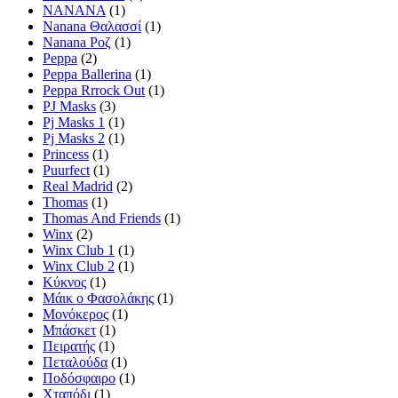
NANANA
(1)
Nanana Θαλασσί
(1)
Nanana Ροζ
(1)
Peppa
(2)
Peppa Ballerina
(1)
Peppa Rrrock Out
(1)
PJ Masks
(3)
Pj Masks 1
(1)
Pj Masks 2
(1)
Princess
(1)
Puurfect
(1)
Real Madrid
(2)
Thomas
(1)
Thomas And Friends
(1)
Winx
(2)
Winx Club 1
(1)
Winx Club 2
(1)
Κύκνος
(1)
Μάικ ο Φασολάκης
(1)
Μονόκερος
(1)
Μπάσκετ
(1)
Πειρατής
(1)
Πεταλούδα
(1)
Ποδόσφαιρο
(1)
Χταπόδι
(1)