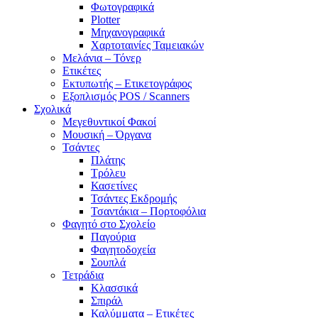
Φωτογραφικά
Plotter
Μηχανογραφικά
Χαρτοταινίες Ταμειακών
Μελάνια – Τόνερ
Ετικέτες
Εκτυπωτής – Ετικετογράφος
Εξοπλισμός POS / Scanners
Σχολικά
Μεγεθυντικοί Φακοί
Μουσική – Όργανα
Τσάντες
Πλάτης
Τρόλευ
Κασετίνες
Τσάντες Εκδρομής
Τσαντάκια – Πορτοφόλια
Φαγητό στο Σχολείο
Παγούρια
Φαγητοδοχεία
Σουπλά
Τετράδια
Κλασσικά
Σπιράλ
Καλύμματα – Ετικέτες