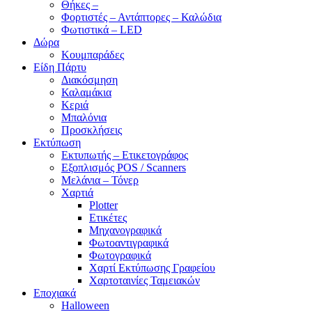
Θήκες –
Φορτιστές – Αντάπτορες – Καλώδια
Φωτιστικά – LED
Δώρα
Κουμπαράδες
Είδη Πάρτυ
Διακόσμηση
Καλαμάκια
Κεριά
Μπαλόνια
Προσκλήσεις
Εκτύπωση
Εκτυπωτής – Ετικετογράφος
Εξοπλισμός POS / Scanners
Μελάνια – Τόνερ
Χαρτιά
Plotter
Ετικέτες
Μηχανογραφικά
Φωτοαντιγραφικά
Φωτογραφικά
Χαρτί Εκτύπωσης Γραφείου
Χαρτοταινίες Ταμειακών
Εποχιακά
Halloween