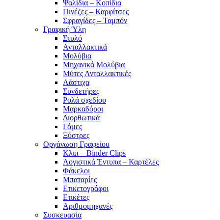
Ψαλίδια – Κοπίδια
Πινέζες – Καρφίτσες
Σφραγίδες – Ταμπόν
Γραφική Ύλη
Στυλό
Ανταλλακτικά
Μολύβια
Μηχανικά Μολύβια
Μύτες Ανταλλακτικές
Λάστιχα
Συνδετήρες
Ρολά σχεδίου
Μαρκαδόροι
Διορθωτικά
Γόμες
Ξύστρες
Οργάνωση Γραφείου
Κλιπ – Binder Clips
Λογιστικά Έντυπα – Καρτέλες
Φάκελοι
Μπαταρίες
Ετικετογράφοι
Ετικέτες
Αριθμομηχανές
Συσκευασία