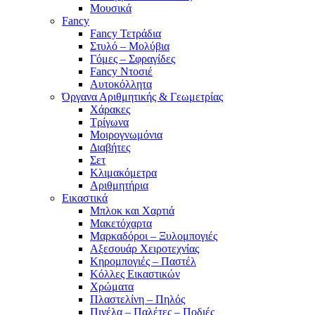
Μουσικά
Fancy
Fancy Τετράδια
Στυλό – Μολύβια
Γόμες – Σφραγίδες
Fancy Ντοσιέ
Αυτοκόλλητα
Όργανα Αριθμητικής & Γεωμετρίας
Χάρακες
Τρίγωνα
Mοιρογνωμόνια
Διαβήτες
Σετ
Κλιμακόμετρα
Αριθμητήρια
Εικαστικά
Μπλοκ και Χαρτιά
Μακετόχαρτα
Μαρκαδόροι – Ξυλομπογιές
Αξεσουάρ Χειροτεχνίας
Κηρομπογιές – Παστέλ
Κόλλες Εικαστικών
Χρώματα
Πλαστελίνη – Πηλός
Πινέλα – Παλέτες – Ποδιές