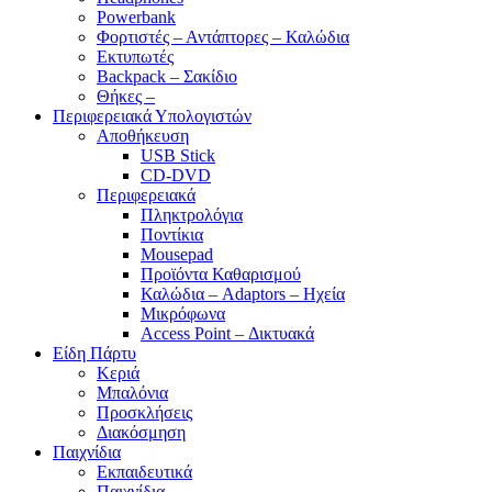
Powerbank
Φορτιστές – Αντάπτορες – Καλώδια
Εκτυπωτές
Backpack – Σακίδιο
Θήκες –
Περιφερειακά Υπολογιστών
Αποθήκευση
USB Stick
CD-DVD
Περιφερειακά
Πληκτρολόγια
Ποντίκια
Mousepad
Προϊόντα Καθαρισμού
Καλώδια – Adaptors – Ηχεία
Μικρόφωνα
Access Point – Δικτυακά
Είδη Πάρτυ
Κεριά
Μπαλόνια
Προσκλήσεις
Διακόσμηση
Παιχνίδια
Εκπαιδευτικά
Παιχνίδια