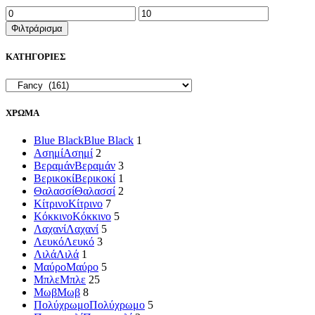
Ελάχιστη
Μέγιστη
τιμή
τιμή
Φιλτράρισμα
ΚΑΤΗΓΟΡΙΕΣ
ΧΡΩΜΑ
Blue Black
Blue Black
1
Ασημί
Ασημί
2
Βεραμάν
Βεραμάν
3
Βερικοκί
Βερικοκί
1
Θαλασσί
Θαλασσί
2
Κίτρινο
Κίτρινο
7
Κόκκινο
Κόκκινο
5
Λαχανί
Λαχανί
5
Λευκό
Λευκό
3
Λιλά
Λιλά
1
Μαύρο
Μαύρο
5
Μπλε
Μπλε
25
Μωβ
Μωβ
8
Πολύχρωμο
Πολύχρωμο
5