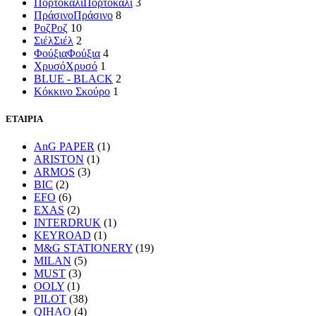
Πορτοκαλί
Πορτοκαλί
3
Πράσινο
Πράσινο
8
Ροζ
Ροζ
10
Σιέλ
Σιέλ
2
Φούξια
Φούξια
4
Χρυσό
Χρυσό
1
BLUE - BLACK
2
Κόκκινο Σκούρο
1
ΕΤΑΙΡΙΑ
AnG PAPER
(1)
ARISTON
(1)
ARMOS
(3)
BIC
(2)
EFO
(6)
EXAS
(2)
INTERDRUK
(1)
KEYROAD
(1)
M&G STATIONERY
(19)
MILAN
(5)
MUST
(3)
OOLY
(1)
PILOT
(38)
QIHAO
(4)