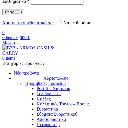
Απαιτείται
Συνθηματικό
*
ΣΥΝΔΕΣΗ
Χάσατε το συνθηματικό σας;
Να με θυμάσαι
0
0
items
0,000
€
Μενου
0
items
Κατηγορίες Προϊόντων
Νέα προϊόντα
Χαρτοπωλείο
Προμήθειες Γραφείου
Post It – Χαρτάκια
Σελιδοδείκτες
Κόλλες
Κολλητικές Ταινίες – Βάσεις
Συρραπτικά
Σύρματα Συρραπτικού
Αποσυρραπτικά
Περφορατέρ