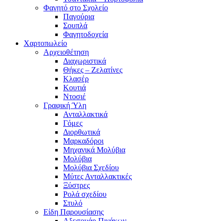
Φαγητό στο Σχολείο
Παγούρια
Σουπλά
Φαγητοδοχεία
Χαρτοπωλείο
Αρχειοθέτηση
Διαχωριστικά
Θήκες – Ζελατίνες
Κλασέρ
Κουτιά
Ντοσιέ
Γραφική Ύλη
Ανταλλακτικά
Γόμες
Διορθωτικά
Μαρκαδόροι
Μηχανικά Μολύβια
Μολύβια
Μολύβια Σχεδίου
Μύτες Ανταλλακτικές
Ξύστρες
Ρολά σχεδίου
Στυλό
Είδη Παρουσίασης
Αξεσουάρ Πινάκων