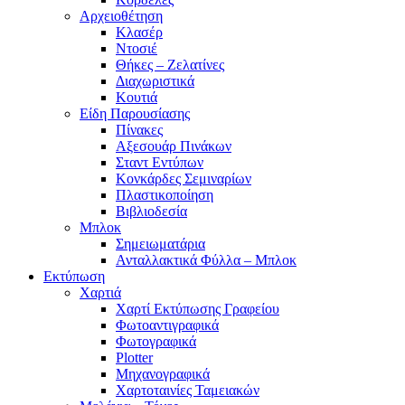
Αρχειοθέτηση
Κλασέρ
Ντοσιέ
Θήκες – Ζελατίνες
Διαχωριστικά
Κουτιά
Είδη Παρουσίασης
Πίνακες
Αξεσουάρ Πινάκων
Σταντ Εντύπων
Κονκάρδες Σεμιναρίων
Πλαστικοποίηση
Βιβλιοδεσία
Μπλοκ
Σημειωματάρια
Ανταλλακτικά Φύλλα – Μπλοκ
Εκτύπωση
Χαρτιά
Χαρτί Εκτύπωσης Γραφείου
Φωτοαντιγραφικά
Φωτογραφικά
Plotter
Μηχανογραφικά
Χαρτοταινίες Ταμειακών