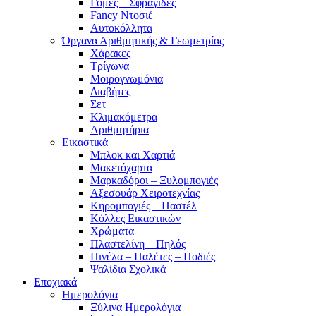
Γόμες – Σφραγίδες
Fancy Ντοσιέ
Αυτοκόλλητα
Όργανα Αριθμητικής & Γεωμετρίας
Χάρακες
Τρίγωνα
Mοιρογνωμόνια
Διαβήτες
Σετ
Κλιμακόμετρα
Αριθμητήρια
Εικαστικά
Μπλοκ και Χαρτιά
Μακετόχαρτα
Μαρκαδόροι – Ξυλομπογιές
Αξεσουάρ Χειροτεχνίας
Κηρομπογιές – Παστέλ
Κόλλες Εικαστικών
Χρώματα
Πλαστελίνη – Πηλός
Πινέλα – Παλέτες – Ποδιές
Ψαλίδια Σχολικά
Εποχιακά
Ημερολόγια
Ξύλινα Ημερολόγια