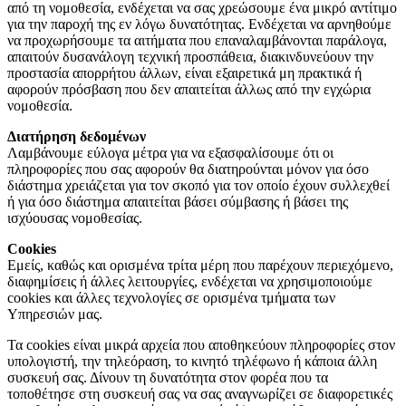
από τη νομοθεσία, ενδέχεται να σας χρεώσουμε ένα μικρό αντίτιμο
για την παροχή της εν λόγω δυνατότητας. Ενδέχεται να αρνηθούμε
να προχωρήσουμε τα αιτήματα που επαναλαμβάνονται παράλογα,
απαιτούν δυσανάλογη τεχνική προσπάθεια, διακινδυνεύουν την
προστασία απορρήτου άλλων, είναι εξαιρετικά μη πρακτικά ή
αφορούν πρόσβαση που δεν απαιτείται άλλως από την εγχώρια
νομοθεσία.
Διατήρηση δεδομένων
Λαμβάνουμε εύλογα μέτρα για να εξασφαλίσουμε ότι οι
πληροφορίες που σας αφορούν θα διατηρούνται μόνον για όσο
διάστημα χρειάζεται για τον σκοπό για τον οποίο έχουν συλλεχθεί
ή για όσο διάστημα απαιτείται βάσει σύμβασης ή βάσει της
ισχύουσας νομοθεσίας.
Cookies
Εμείς, καθώς και ορισμένα τρίτα μέρη που παρέχουν περιεχόμενο,
διαφημίσεις ή άλλες λειτουργίες, ενδέχεται να χρησιμοποιούμε
cookies και άλλες τεχνολογίες σε ορισμένα τμήματα των
Υπηρεσιών μας.
Τα cookies είναι μικρά αρχεία που αποθηκεύουν πληροφορίες στον
υπολογιστή, την τηλεόραση, το κινητό τηλέφωνο ή κάποια άλλη
συσκευή σας. Δίνουν τη δυνατότητα στον φορέα που τα
τοποθέτησε στη συσκευή σας να σας αναγνωρίζει σε διαφορετικές