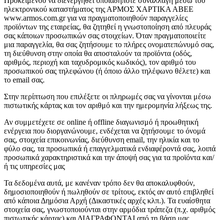
Προκειμένου να διενεργηθεί οποιαδήποτε συναλλαγή μέσω του
ηλεκτρονικού καταστήματος της ΑΡΜΟΣ ΧΑΡΤΙΚΑ ΑΒΕΕ
www.armos.com.gr για να πραγματοποιηθούν παραγγελίες
προϊόντων της εταιρείας, θα ζητηθεί η γνωστοποίηση από πλευράς
σας κάποιων προσωπικών σας στοιχείων. Όταν πραγματοποιείτε
μια παραγγελία, θα σας ζητήσουμε το πλήρες ονοματεπώνυμό σας,
τη διεύθυνση στην οποία θα αποσταλούν τα προϊόντα (οδός,
αριθμός, περιοχή και ταχυδρομικός κωδικός), τον αριθμό του
προσωπικού σας τηλεφώνου (ή όποιο άλλο τηλέφωνο θέλετε) και
το email σας.
Στην περίπτωση που επιλέξετε οι πληρωμές σας να γίνονται μέσω
πιστωτικής κάρτας και τον αριθμό και την ημερομηνία λήξεως της.
Αν συμμετέχετε σε online ή offline διαγωνισμό ή προωθητική
ενέργεια που διοργανώνουμε, ενδέχεται να ζητήσουμε το όνομά
σας, στοιχεία επικοινωνίας, διεύθυνση email, την ηλικία και το
φύλο σας, τα προσωπικά ή επαγγελματικά ενδιαφέροντά σας, λοιπά
προσωπικά χαρακτηριστικά και την άποψή σας για τα προϊόντα και/
ή τις υπηρεσίες μας
Τα δεδομένα αυτά, με κανέναν τρόπο δεν θα αποκαλυφθούν,
δημοσιοποιηθούν ή πωληθούν σε τρίτους, εκτός αν αυτό επιβληθεί
από κάποια Δημόσια Αρχή (Δικαστικές αρχές κλπ.). Τα ευαίσθητα
στοιχεία σας, γνωστοποιούνται στην αρμόδια τράπεζα (π.χ. αριθμός
πιστωτικής κάρτας) και ΔΙΑΓΡΑΦΟΝΤΑΙ από τη βάση μας,