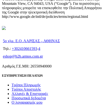
Mountain View, CA 94043, USA (“Google”). Για περισσότερες
πληροφορίες μπορείτε να επισκεφθείτε την Πολιτική Απορρήτου
της Google στην ηλεκτρονική διεύθυνση
http://www.google.de/intl/de/policies/terms/regional.html
5ο χλμ. Ε.Ο. ΛΑΡΙΣΑΣ – ΑΘΗΝΑΣ
Τηλ.:
+302410661593
-
4
eshop@b2b.armos.com.gr
Αριθμός Γ.Ε.ΜΗ: 26550940000
ΕΞΥΠΗΡΕΤΗΣΗ ΠΕΛΑΤΩΝ
Τρόποι Πληρωμής
Τρόποι Αποστολής
Αλλαγές & Επιστροφές
Προσωπικά δεδομένα
Ο λογαριασμός μου