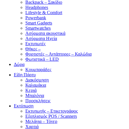
Backpack – Σακίδιο
Headphones
Lifestyle & Comfort
Powerbank
Smart Gadgets
Smartwatches
Ασύρματα ακουστικά
Ασύρματα Ηχεία
Εκτυπωτές
Θήκες –
Φορτιστές – Αντάπτορες – Καλώδια
Φωτιστικά – LED
Δώρα
Κουμπαράδες
Είδη Πάρτυ
Διακόσμηση
Καλαμάκια
Κεριά
Μπαλόνια
Προσκλήσεις
Εκτύπωση
Εκτυπωτής – Ετικετογράφος
Εξοπλισμός POS / Scanners
Μελάνια – Τόνερ
Χαρτιά