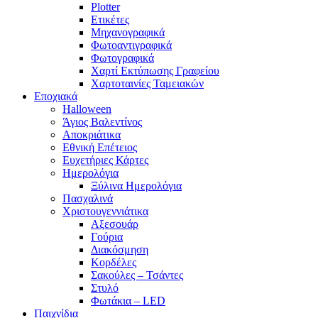
Plotter
Ετικέτες
Μηχανογραφικά
Φωτοαντιγραφικά
Φωτογραφικά
Χαρτί Εκτύπωσης Γραφείου
Χαρτοταινίες Ταμειακών
Εποχιακά
Halloween
Άγιος Βαλεντίνος
Αποκριάτικα
Εθνική Επέτειος
Ευχετήριες Κάρτες
Ημερολόγια
Ξύλινα Ημερολόγια
Πασχαλινά
Χριστουγεννιάτικα
Αξεσουάρ
Γούρια
Διακόσμηση
Κορδέλες
Σακούλες – Τσάντες
Στυλό
Φωτάκια – LED
Παιχνίδια