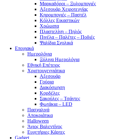
Μαρκαδόροι – Ξυλομπογιές
Αξεσουάρ Χειροτεχνίας
Κηρομπογιές – Παστέλ
Κόλλες Εικαστικών
Χρώματα
Πλαστελίνη – Πηλός
Πινέλα – Παλέτες – Ποδιές
Ψαλίδια Σχολικά
Εποχιακά
Ημερολόγια
Ξύλινα Ημερολόγια
Εθνική Επέτειος
Χριστουγεννιάτικα
Αξεσουάρ
Γούρια
Διακόσμηση
Κορδέλες
Σακούλες – Τσάντες
Φωτάκια – LED
Πασχαλινά
Αποκριάτικα
Halloween
Άγιος Βαλεντίνος
Ευχετήριες Κάρτες
Gadget