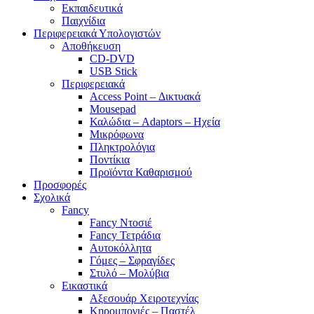
Εκπαιδευτικά
Παιχνίδια
Περιφερειακά Υπολογιστών
Αποθήκευση
CD-DVD
USB Stick
Περιφερειακά
Access Point – Δικτυακά
Mousepad
Καλώδια – Adaptors – Ηχεία
Μικρόφωνα
Πληκτρολόγια
Ποντίκια
Προϊόντα Καθαρισμού
Προσφορές
Σχολικά
Fancy
Fancy Ντοσιέ
Fancy Τετράδια
Αυτοκόλλητα
Γόμες – Σφραγίδες
Στυλό – Μολύβια
Εικαστικά
Αξεσουάρ Χειροτεχνίας
Κηρομπογιές – Παστέλ