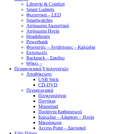
Lifestyle & Comfort
Smart Gadgets
Φωτιστικά – LED
Smartwatches
Ασύρματα Ακουστικά
Ασύρματα Ηχεία
Headphones
Powerbank
Φορτιστές – Αντάπτορες – Καλώδια
Εκτυπωτές
Backpack – Σακίδιο
Θήκες –
Περιφερειακά Υπολογιστών
Αποθήκευση
USB Stick
CD-DVD
Περιφερειακά
Πληκτρολόγια
Ποντίκια
Mousepad
Προϊόντα Καθαρισμού
Καλώδια – Adaptors – Ηχεία
Μικρόφωνα
Access Point – Δικτυακά
Είδη Πάρτυ