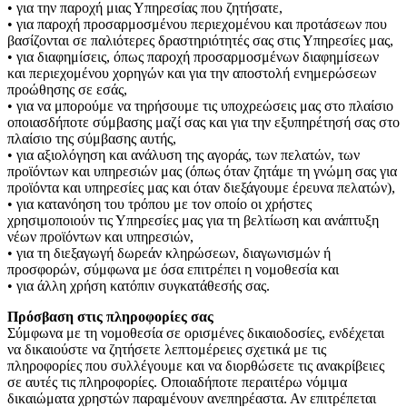
• για την παροχή μιας Υπηρεσίας που ζητήσατε,
• για παροχή προσαρμοσμένου περιεχομένου και προτάσεων που
βασίζονται σε παλιότερες δραστηριότητές σας στις Υπηρεσίες μας,
• για διαφημίσεις, όπως παροχή προσαρμοσμένων διαφημίσεων
και περιεχομένου χορηγών και για την αποστολή ενημερώσεων
προώθησης σε εσάς,
• για να μπορούμε να τηρήσουμε τις υποχρεώσεις μας στο πλαίσιο
οποιασδήποτε σύμβασης μαζί σας και για την εξυπηρέτησή σας στο
πλαίσιο της σύμβασης αυτής,
• για αξιολόγηση και ανάλυση της αγοράς, των πελατών, των
προϊόντων και υπηρεσιών μας (όπως όταν ζητάμε τη γνώμη σας για
προϊόντα και υπηρεσίες μας και όταν διεξάγουμε έρευνα πελατών),
• για κατανόηση του τρόπου με τον οποίο οι χρήστες
χρησιμοποιούν τις Υπηρεσίες μας για τη βελτίωση και ανάπτυξη
νέων προϊόντων και υπηρεσιών,
• για τη διεξαγωγή δωρεάν κληρώσεων, διαγωνισμών ή
προσφορών, σύμφωνα με όσα επιτρέπει η νομοθεσία και
• για άλλη χρήση κατόπιν συγκατάθεσής σας.
Πρόσβαση στις πληροφορίες σας
Σύμφωνα με τη νομοθεσία σε ορισμένες δικαιοδοσίες, ενδέχεται
να δικαιούστε να ζητήσετε λεπτομέρειες σχετικά με τις
πληροφορίες που συλλέγουμε και να διορθώσετε τις ανακρίβειες
σε αυτές τις πληροφορίες. Οποιαδήποτε περαιτέρω νόμιμα
δικαιώματα χρηστών παραμένουν ανεπηρέαστα. Αν επιτρέπεται