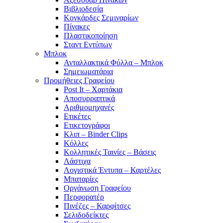
Βιβλιοδεσία
Κονκάρδες Σεμιναρίων
Πίνακες
Πλαστικοποίηση
Σταντ Εντύπων
Μπλοκ
Ανταλλακτικά Φύλλα – Μπλοκ
Σημειωματάρια
Προμήθειες Γραφείου
Post It – Χαρτάκια
Αποσυρραπτικά
Αριθμομηχανές
Ετικέτες
Ετικετογράφοι
Κλιπ – Binder Clips
Κόλλες
Κολλητικές Ταινίες – Βάσεις
Λάστιχα
Λογιστικά Έντυπα – Καρτέλες
Μπαταρίες
Οργάνωση Γραφείου
Περφορατέρ
Πινέζες – Καρφίτσες
Σελιδοδείκτες