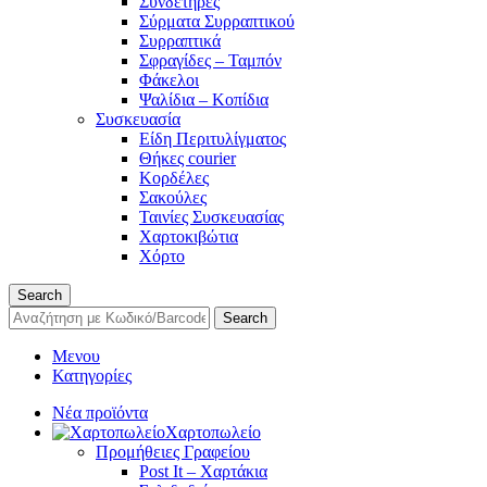
Συνδετήρες
Σύρματα Συρραπτικού
Συρραπτικά
Σφραγίδες – Ταμπόν
Φάκελοι
Ψαλίδια – Κοπίδια
Συσκευασία
Είδη Περιτυλίγματος
Θήκες courier
Κορδέλες
Σακούλες
Ταινίες Συσκευασίας
Χαρτοκιβώτια
Χόρτο
Search
Search
Μενου
Κατηγορίες
Νέα προϊόντα
Χαρτοπωλείο
Προμήθειες Γραφείου
Post It – Χαρτάκια