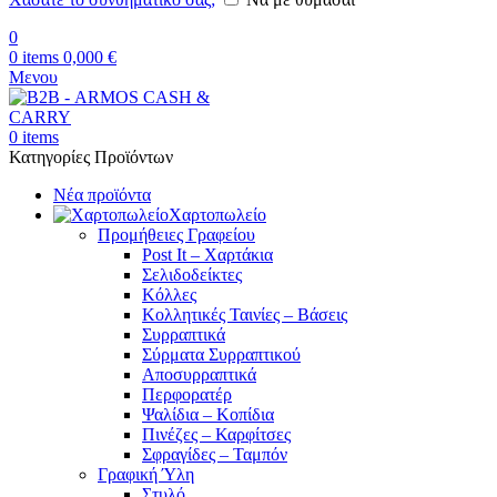
0
0
items
0,000
€
Μενου
0
items
Κατηγορίες Προϊόντων
Νέα προϊόντα
Χαρτοπωλείο
Προμήθειες Γραφείου
Post It – Χαρτάκια
Σελιδοδείκτες
Κόλλες
Κολλητικές Ταινίες – Βάσεις
Συρραπτικά
Σύρματα Συρραπτικού
Αποσυρραπτικά
Περφορατέρ
Ψαλίδια – Κοπίδια
Πινέζες – Καρφίτσες
Σφραγίδες – Ταμπόν
Γραφική Ύλη
Στυλό