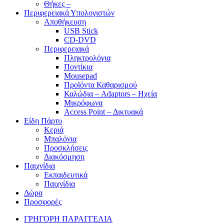
Θήκες –
Περιφερειακά Υπολογιστών
Αποθήκευση
USB Stick
CD-DVD
Περιφερειακά
Πληκτρολόγια
Ποντίκια
Mousepad
Προϊόντα Καθαρισμού
Καλώδια – Adaptors – Ηχεία
Μικρόφωνα
Access Point – Δικτυακά
Είδη Πάρτυ
Κεριά
Μπαλόνια
Προσκλήσεις
Διακόσμηση
Παιχνίδια
Εκπαιδευτικά
Παιχνίδια
Δώρα
Προσφορές
ΓΡΗΓΟΡΗ ΠΑΡΑΓΓΕΛΙΑ