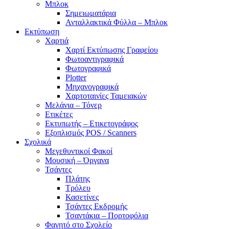
Μπλοκ
Σημειωματάρια
Ανταλλακτικά Φύλλα – Μπλοκ
Εκτύπωση
Χαρτιά
Χαρτί Εκτύπωσης Γραφείου
Φωτοαντιγραφικά
Φωτογραφικά
Plotter
Μηχανογραφικά
Χαρτοταινίες Ταμειακών
Μελάνια – Τόνερ
Ετικέτες
Εκτυπωτής – Ετικετογράφος
Εξοπλισμός POS / Scanners
Σχολικά
Μεγεθυντικοί Φακοί
Μουσική – Όργανα
Τσάντες
Πλάτης
Τρόλευ
Κασετίνες
Τσάντες Εκδρομής
Τσαντάκια – Πορτοφόλια
Φαγητό στο Σχολείο