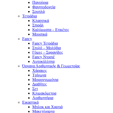
Παγούρια
Φαγητοδοχεία
Σουπλά
Τετράδια
Κλασσικά
Σπιράλ
Καλύμματα – Ετικέτες
Μουσικά
Fancy
Fancy Τετράδια
Στυλό – Μολύβια
Γόμες – Σφραγίδες
Fancy Ντοσιέ
Αυτοκόλλητα
Όργανα Αριθμητικής & Γεωμετρίας
Χάρακες
Τρίγωνα
Mοιρογνωμόνια
Διαβήτες
Σετ
Κλιμακόμετρα
Αριθμητήρια
Εικαστικά
Μπλοκ και Χαρτιά
Μακετόχαρτα