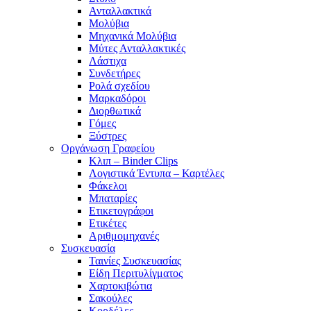
Ανταλλακτικά
Μολύβια
Μηχανικά Μολύβια
Μύτες Ανταλλακτικές
Λάστιχα
Συνδετήρες
Ρολά σχεδίου
Μαρκαδόροι
Διορθωτικά
Γόμες
Ξύστρες
Οργάνωση Γραφείου
Κλιπ – Binder Clips
Λογιστικά Έντυπα – Καρτέλες
Φάκελοι
Μπαταρίες
Ετικετογράφοι
Ετικέτες
Αριθμομηχανές
Συσκευασία
Ταινίες Συσκευασίας
Είδη Περιτυλίγματος
Χαρτοκιβώτια
Σακούλες
Κορδέλες