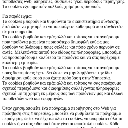
τοποθεσίες web, υπηρεσίες, συσκευές ή/και περιόδους περιήγησης.
Τα cookies εξυπηρετούν πολλούς χρήσιμους σκοπούς.
Για παράδειγμα:
Τα cookies μπορούν και θυμούνται τα διαπιστευτήρια σύνδεσης
έτσι ώστε να μην πρέπει να τα εισάγετε κάθε φορά που συνδέεστε
σε μια υπηρεσία.
Τα cookies βοηθούν και εμάς αλλά και τρίτους να κατανοήσουμε
ποια προϊόντα μας είναι περισσότερο δημοφιλή καθώς μας
βοηθούν να βλέπουμε ποιες σελίδες και πόσο χρόνο περνούν σε
αυτές. Μελετώντας αυτού του είδους τις πληροφορίες, μπορούμε
να προσαρμόζουμε καλύτερα τα προϊόντα και να σας παρέχουμε
καλύτερη εμπειρία.
Τα cookies βοηθούν και εμάς αλλά και τρίτους να κατανοήσουμε
ποιες διαφημίσεις έχετε δει ώστε να μην λαμβάνετε την ίδια
διαφήμιση κάθε φορά που έχετε πρόσβαση στην Υπηρεσία.
Τα cookies βοηθούν και εμάς αλλά και τρίτους να σας παρέχουμε
σχετικό περιεχόμενο και διαφημίσεις συλλέγοντας πληροφορίες
σχετικά με τη χρήση εκ μέρους σας των προϊόντων μας και άλλων
τοποθεσιών web και εφαρμογών.
Όταν χρησιμοποιείτε ένα πρόγραμμα περιήγησης στο Web για
πρόσβαση στις Υπηρεσίες, μπορείτε να ρυθμίσετε το πρόγραμμα
περιήγησης ώστε να δέχεται όλα τα cookies, να απορρίπτει όλα τα
cookies ή να σας ειδοποιεί όταν γίνεται αποστολή cookies. Κάθε