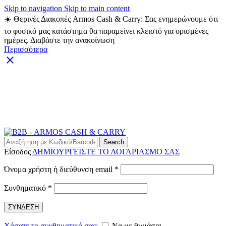
Skip to navigation
Skip to main content
☀️ Θερινές Διακοπές Armos Cash & Carry: Σας ενημερώνουμε ότι
το φυσικό μας κατάστημα θα παραμείνει κλειστό για ορισμένες
ημέρες. Διαβάστε την ανακοίνωση
Περισσότερα
ARMOS CASH & CARRY B2B - ΜΟΝΟ ΓΙΑ
ΜΕΤΑΠΩΛΗΤΕΣ
ARMOS CASH & CARRY B2B
Search
Είσοδος
ΔΗΜΙΟΥΡΓΕΙΣΤΕ ΤΟ ΛΟΓΑΡΙΑΣΜΟ ΣΑΣ
Απαιτείται
Όνομα χρήστη ή διεύθυνση email
*
Απαιτείται
Συνθηματικό
*
ΣΥΝΔΕΣΗ
Χάσατε το συνθηματικό σας;
Να με θυμάσαι