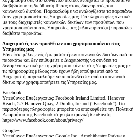
λογαριασμό σας στο κοινωνικό δίκτυο, ενδέχεται τα πρόσθετα να
διαβιβάσουν τη διεύθυνση IP σας στους διαχειριστές του
κοινωνικού δικτύου. Παρακαλούμε να αναλογίζεστε τα παραπάνω
όταν χρησιμοποιείτε τις Υπηρεσίες μας. Για πληροφορίες σχετικά
με τους διαχειριστές κοινωνικών δικτύων των προσθέτων που
χρησιμοποιούνται στις Υπηρεσίες μας («Διαχειριστές») παρακαλώ
διαβάστε παρακάτω:
Διαχειριστές των προσθέτων που χρησιμοποιούνται στις
Υπηρεσίες μας
Εάν είστε μέλος ενός ή περισσοτέρων κοινωνικών δικτύων από τα
παρακάτω και δεν επιθυμείτε ο Διαχειριστής να συνδέει τα
δεδομένα σχετικά με τη χρήση που κάνετε στις Υπηρεσίες μας με
τις πληροφορίες μέλους που έχουν ήδη αποθηκευτεί από το
Διαχειριστή, παρακαλούμε να αποσυνδέεστε από το κοινωνικό
δίκτυο πριν χρησιμοποιήσετε τις Υπηρεσίες μας.
Facebook
Υπεύθυνος Επεξεργασίας: Facebook Ireland Limited, Hanover
Reach, 5-7 Hanover Quay, 2 Dublin, Ireland (“Facebook”). Για
περισσότερες πληροφορίες μπορείτε να επισκεφθείτε την Πολιτική
Απορρήτου της Facebook στην ηλεκτρονική διεύθυνση
https://www.facebook.com/about/privacy/
Google+
Υπεύθυνος Επεξεργασίας: Google Inc., Amphitheatre Parkway,