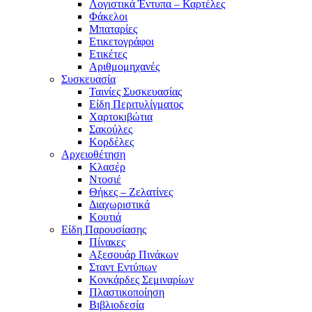
Λογιστικά Έντυπα – Καρτέλες
Φάκελοι
Μπαταρίες
Ετικετογράφοι
Ετικέτες
Αριθμομηχανές
Συσκευασία
Ταινίες Συσκευασίας
Είδη Περιτυλίγματος
Χαρτοκιβώτια
Σακούλες
Κορδέλες
Αρχειοθέτηση
Κλασέρ
Ντοσιέ
Θήκες – Ζελατίνες
Διαχωριστικά
Κουτιά
Είδη Παρουσίασης
Πίνακες
Αξεσουάρ Πινάκων
Σταντ Εντύπων
Κονκάρδες Σεμιναρίων
Πλαστικοποίηση
Βιβλιοδεσία