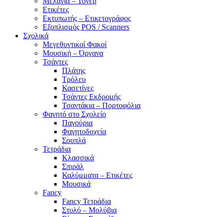
Μελάνια – Τόνερ
Ετικέτες
Εκτυπωτής – Ετικετογράφος
Εξοπλισμός POS / Scanners
Σχολικά
Μεγεθυντικοί Φακοί
Μουσική – Όργανα
Τσάντες
Πλάτης
Τρόλευ
Κασετίνες
Τσάντες Εκδρομής
Τσαντάκια – Πορτοφόλια
Φαγητό στο Σχολείο
Παγούρια
Φαγητοδοχεία
Σουπλά
Τετράδια
Κλασσικά
Σπιράλ
Καλύμματα – Ετικέτες
Μουσικά
Fancy
Fancy Τετράδια
Στυλό – Μολύβια