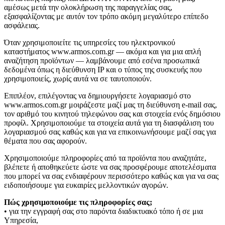
αμέσως μετά την ολοκλήρωση της παραγγελίας σας,
εξασφαλίζοντας με αυτόν τον τρόπο ακόμη μεγαλύτερο επίπεδο
ασφάλειας.
Όταν χρησιμοποιείτε τις υπηρεσίες του ηλεκτρονικού
καταστήματος www.armos.com.gr — ακόμα και για μια απλή
αναζήτηση προϊόντων — λαμβάνουμε από εσένα προσωπικά
δεδομένα όπως η διεύθυνση IP και ο τύπος της συσκευής που
χρησιμοποιείς, χωρίς αυτά να σε ταυτοποιούν.
Επιπλέον, επιλέγοντας να δημιουργήσετε λογαριασμό στο
www.armos.com.gr μοιράζεστε μαζί μας τη διεύθυνση e-mail σας,
τον αριθμό του κινητού τηλεφώνου σας και στοιχεία ενός δημόσιου
προφίλ. Χρησιμοποιούμε τα στοιχεία αυτά για τη διασφάλιση του
λογαριασμού σας καθώς και για να επικοινωνήσουμε μαζί σας για
θέματα που σας αφορούν.
Χρησιμοποιούμε πληροφορίες από τα προϊόντα που αναζητάτε,
βλέπετε ή αποθηκεύετε ώστε να σας προσφέρουμε αποτελέσματα
που μπορεί να σας ενδιαφέρουν περισσότερο καθώς και για να σας
ειδοποιήσουμε για ευκαιρίες μελλοντικών αγορών.
Πώς χρησιμοποιούμε τις πληροφορίες σας;
• για την εγγραφή σας στο παρόντα διαδικτυακό τόπο ή σε μια
Υπηρεσία,