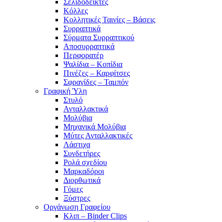
Σελιδοδείκτες
Κόλλες
Κολλητικές Ταινίες – Βάσεις
Συρραπτικά
Σύρματα Συρραπτικού
Αποσυρραπτικά
Περφορατέρ
Ψαλίδια – Κοπίδια
Πινέζες – Καρφίτσες
Σφραγίδες – Ταμπόν
Γραφική Ύλη
Στυλό
Ανταλλακτικά
Μολύβια
Μηχανικά Μολύβια
Μύτες Ανταλλακτικές
Λάστιχα
Συνδετήρες
Ρολά σχεδίου
Μαρκαδόροι
Διορθωτικά
Γόμες
Ξύστρες
Οργάνωση Γραφείου
Κλιπ – Binder Clips