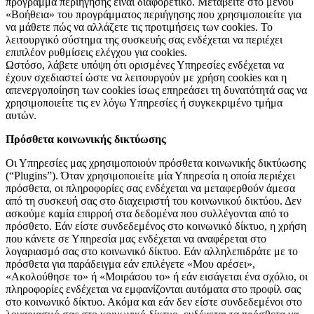
πρόγραμμα περιήγησης είναι διαφορετικό. Μεταβείτε στο μενού
«Βοήθεια» του προγράμματος περιήγησης που χρησιμοποιείτε για
να μάθετε πώς να αλλάζετε τις προτιμήσεις των cookies. Το
λειτουργικό σύστημα της συσκευής σας ενδέχεται να περιέχει
επιπλέον ρυθμίσεις ελέγχου για cookies.
Ωστόσο, λάβετε υπόψη ότι ορισμένες Υπηρεσίες ενδέχεται να
έχουν σχεδιαστεί ώστε να λειτουργούν με χρήση cookies και η
απενεργοποίηση των cookies ίσως επηρεάσει τη δυνατότητά σας να
χρησιμοποιείτε τις εν λόγω Υπηρεσίες ή συγκεκριμένο τμήμα
αυτών.
Πρόσθετα κοινωνικής δικτύωσης
Οι Υπηρεσίες μας χρησιμοποιούν πρόσθετα κοινωνικής δικτύωσης
(“Plugins”). Όταν χρησιμοποιείτε μία Υπηρεσία η οποία περιέχει
πρόσθετα, οι πληροφορίες σας ενδέχεται να μεταφερθούν άμεσα
από τη συσκευή σας στο διαχειριστή του κοινωνικού δικτύου. Δεν
ασκούμε καμία επιρροή στα δεδομένα που συλλέγονται από το
πρόσθετο. Εάν είστε συνδεδεμένος στο κοινωνικό δίκτυο, η χρήση
που κάνετε σε Υπηρεσία μας ενδέχεται να αναφέρεται στο
λογαριασμό σας στο κοινωνικό δίκτυο. Εάν αλληλεπιδράτε με το
πρόσθετα για παράδειγμα εάν επιλέγετε «Μου αρέσει»,
«Ακολούθησε το» ή «Μοιράσου το» ή εάν εισάγεται ένα σχόλιο, οι
πληροφορίες ενδέχεται να εμφανίζονται αυτόματα στο προφίλ σας
στο κοινωνικό δίκτυο. Ακόμα και εάν δεν είστε συνδεδεμένοι στο