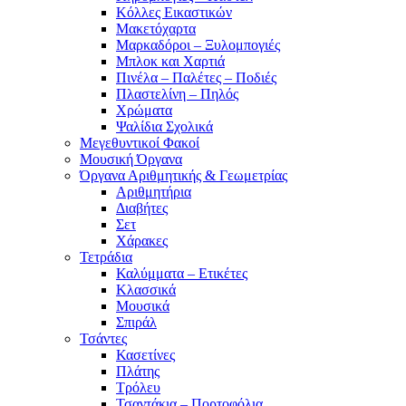
Κόλλες Εικαστικών
Μακετόχαρτα
Μαρκαδόροι – Ξυλομπογιές
Μπλοκ και Χαρτιά
Πινέλα – Παλέτες – Ποδιές
Πλαστελίνη – Πηλός
Χρώματα
Ψαλίδια Σχολικά
Μεγεθυντικοί Φακοί
Μουσική Όργανα
Όργανα Αριθμητικής & Γεωμετρίας
Αριθμητήρια
Διαβήτες
Σετ
Χάρακες
Τετράδια
Καλύμματα – Ετικέτες
Κλασσικά
Μουσικά
Σπιράλ
Τσάντες
Κασετίνες
Πλάτης
Τρόλευ
Τσαντάκια – Πορτοφόλια