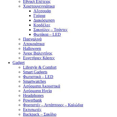
Εθνική Επέτειος
Χριστουγεννιάτικα
Αξεσουάρ
Γούρια
Διακόσμηση
Κορδέλες
Σακούλες – Τσάντες
Φωτάκια – LED
Πασχαλινά
Αποκριάτικα
Halloween
Άγιος Βαλεντίνος
Ευχετήριες Κάρτες
Gadget
Lifestyle & Comfort
Smart Gadgets
Φωτιστικά – LED
Smartwatches
Ασύρματα Ακουστικά
Ασύρματα Ηχεία
Headphones
Powerbank
Φορτιστές – Αντάπτορες – Καλώδια
Εκτυπωτές
Backpack – Σακίδιο