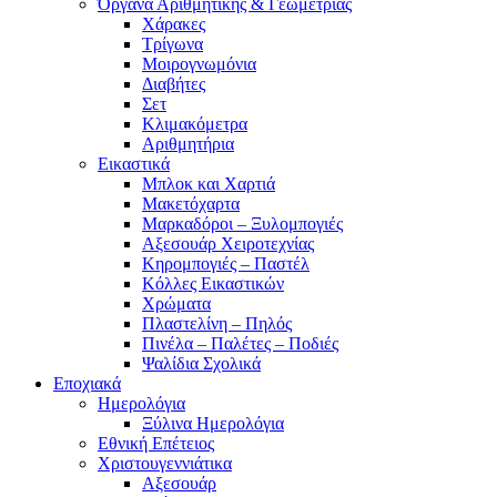
Όργανα Αριθμητικής & Γεωμετρίας
Χάρακες
Τρίγωνα
Mοιρογνωμόνια
Διαβήτες
Σετ
Κλιμακόμετρα
Αριθμητήρια
Εικαστικά
Μπλοκ και Χαρτιά
Μακετόχαρτα
Μαρκαδόροι – Ξυλομπογιές
Αξεσουάρ Χειροτεχνίας
Κηρομπογιές – Παστέλ
Κόλλες Εικαστικών
Χρώματα
Πλαστελίνη – Πηλός
Πινέλα – Παλέτες – Ποδιές
Ψαλίδια Σχολικά
Εποχιακά
Ημερολόγια
Ξύλινα Ημερολόγια
Εθνική Επέτειος
Χριστουγεννιάτικα
Αξεσουάρ