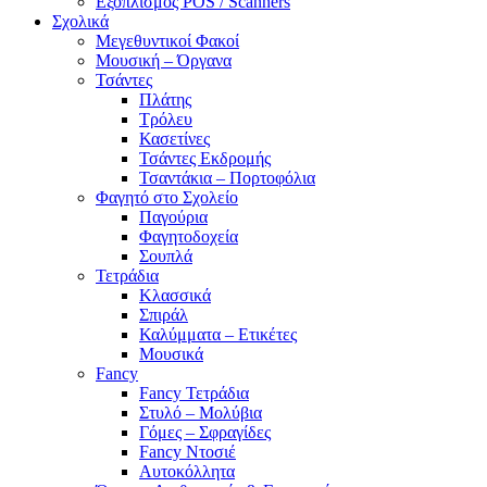
Εξοπλισμός POS / Scanners
Σχολικά
Μεγεθυντικοί Φακοί
Μουσική – Όργανα
Τσάντες
Πλάτης
Τρόλευ
Κασετίνες
Τσάντες Εκδρομής
Τσαντάκια – Πορτοφόλια
Φαγητό στο Σχολείο
Παγούρια
Φαγητοδοχεία
Σουπλά
Τετράδια
Κλασσικά
Σπιράλ
Καλύμματα – Ετικέτες
Μουσικά
Fancy
Fancy Τετράδια
Στυλό – Μολύβια
Γόμες – Σφραγίδες
Fancy Ντοσιέ
Αυτοκόλλητα