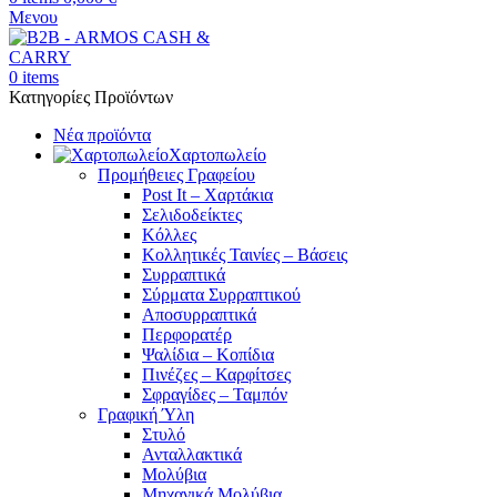
Μενου
0
items
Κατηγορίες Προϊόντων
Νέα προϊόντα
Χαρτοπωλείο
Προμήθειες Γραφείου
Post It – Χαρτάκια
Σελιδοδείκτες
Κόλλες
Κολλητικές Ταινίες – Βάσεις
Συρραπτικά
Σύρματα Συρραπτικού
Αποσυρραπτικά
Περφορατέρ
Ψαλίδια – Κοπίδια
Πινέζες – Καρφίτσες
Σφραγίδες – Ταμπόν
Γραφική Ύλη
Στυλό
Ανταλλακτικά
Μολύβια
Μηχανικά Μολύβια