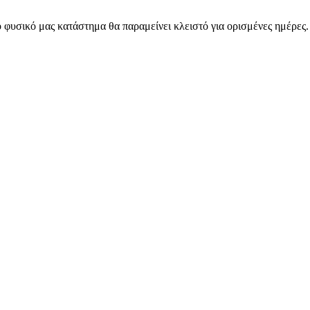
 φυσικό μας κατάστημα θα παραμείνει κλειστό για ορισμένες ημέρες
ARMOS CASH & CARRY B2B - ΜΟΝΟ ΓΙΑ ΜΕΤΑΠΩΛΗΤΕΣ
ARMOS CASH & CARRY B2B