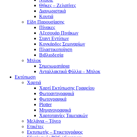
Θήκες – Ζελατίνες
Διαχωριστικά
Κουτιά
Είδη Παρουσίασης
Πίνακες
Αξεσουάρ Πινάκων
Σταντ Εντύπων
Κονκάρδες Σεμιναρίων
Πλαστικοποίηση
Βιβλιοδεσία
Μπλοκ
Σημειωματάρια
Ανταλλακτικά Φύλλα – Μπλοκ
Εκτύπωση
Χαρτιά
Χαρτί Εκτύπωσης Γραφείου
Φωτοαντιγραφικά
Φωτογραφικά
Plotter
Μηχανογραφικά
Χαρτοταινίες Ταμειακών
Μελάνια – Τόνερ
Ετικέτες
Εκτυπωτής – Ετικετογράφος