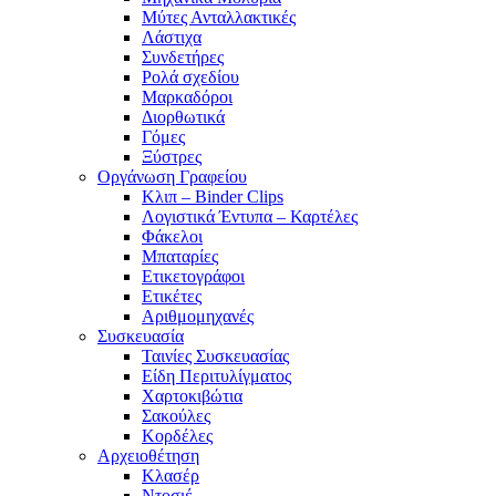
Μύτες Ανταλλακτικές
Λάστιχα
Συνδετήρες
Ρολά σχεδίου
Μαρκαδόροι
Διορθωτικά
Γόμες
Ξύστρες
Οργάνωση Γραφείου
Κλιπ – Binder Clips
Λογιστικά Έντυπα – Καρτέλες
Φάκελοι
Μπαταρίες
Ετικετογράφοι
Ετικέτες
Αριθμομηχανές
Συσκευασία
Ταινίες Συσκευασίας
Είδη Περιτυλίγματος
Χαρτοκιβώτια
Σακούλες
Κορδέλες
Αρχειοθέτηση
Κλασέρ
Ντοσιέ