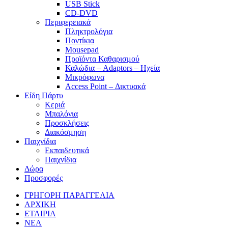
USB Stick
CD-DVD
Περιφερειακά
Πληκτρολόγια
Ποντίκια
Mousepad
Προϊόντα Καθαρισμού
Καλώδια – Adaptors – Ηχεία
Μικρόφωνα
Access Point – Δικτυακά
Είδη Πάρτυ
Κεριά
Μπαλόνια
Προσκλήσεις
Διακόσμηση
Παιχνίδια
Εκπαιδευτικά
Παιχνίδια
Δώρα
Προσφορές
ΓΡΗΓΟΡΗ ΠΑΡΑΓΓΕΛΙΑ
ΑΡΧΙΚΗ
ΕΤΑΙΡΙΑ
ΝΕΑ