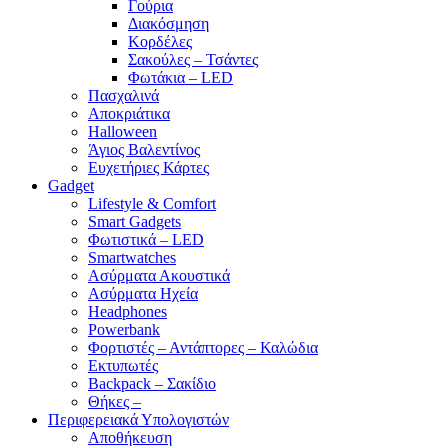
Γούρια
Διακόσμηση
Κορδέλες
Σακούλες – Τσάντες
Φωτάκια – LED
Πασχαλινά
Αποκριάτικα
Halloween
Άγιος Βαλεντίνος
Ευχετήριες Κάρτες
Gadget
Lifestyle & Comfort
Smart Gadgets
Φωτιστικά – LED
Smartwatches
Ασύρματα Ακουστικά
Ασύρματα Ηχεία
Headphones
Powerbank
Φορτιστές – Αντάπτορες – Καλώδια
Εκτυπωτές
Backpack – Σακίδιο
Θήκες –
Περιφερειακά Υπολογιστών
Αποθήκευση