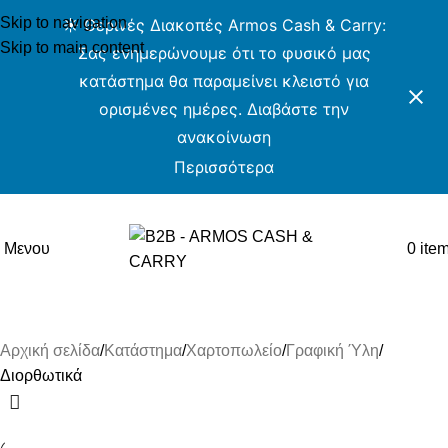
Skip to navigation
☀️ Θερινές Διακοπές Armos Cash & Carry:
Skip to main content
Σας ενημερώνουμε ότι το φυσικό μας
κατάστημα θα παραμείνει κλειστό για
ορισμένες ημέρες. Διαβάστε την
ανακοίνωση
Περισσότερα
ARMOS CASH & CARRY B2B
Μενου
0
ite
Διορθωτικά
Αρχική σελίδα
Κατάστημα
Χαρτοπωλείο
Γραφική Ύλη
Διορθωτικά