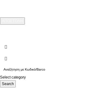
ARMOS CASH & CARRY
2023 CREATED BY
MINIMAL.gr
. PREMIUM E-
COMMERCE SOLUTIONS.
Select category
Search