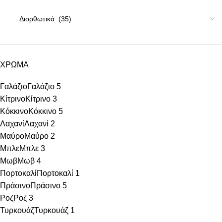
ΧΡΩΜΑ
Γαλάζιο
Γαλάζιο
5
Κίτρινο
Κίτρινο
3
Κόκκινο
Κόκκινο
5
Λαχανί
Λαχανί
2
Μαύρο
Μαύρο
2
Μπλε
Μπλε
3
Μωβ
Μωβ
4
Πορτοκαλί
Πορτοκαλί
1
Πράσινο
Πράσινο
5
Ροζ
Ροζ
3
Τυρκουάζ
Τυρκουάζ
1