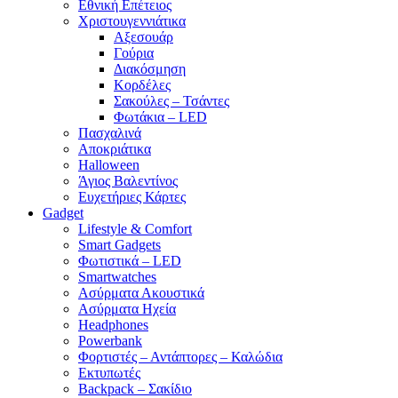
Εθνική Επέτειος
Χριστουγεννιάτικα
Αξεσουάρ
Γούρια
Διακόσμηση
Κορδέλες
Σακούλες – Τσάντες
Φωτάκια – LED
Πασχαλινά
Αποκριάτικα
Halloween
Άγιος Βαλεντίνος
Ευχετήριες Κάρτες
Gadget
Lifestyle & Comfort
Smart Gadgets
Φωτιστικά – LED
Smartwatches
Ασύρματα Ακουστικά
Ασύρματα Ηχεία
Headphones
Powerbank
Φορτιστές – Αντάπτορες – Καλώδια
Εκτυπωτές
Backpack – Σακίδιο