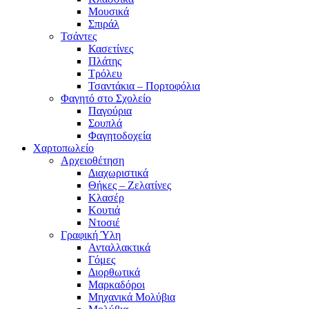
Μουσικά
Σπιράλ
Τσάντες
Κασετίνες
Πλάτης
Τρόλευ
Τσαντάκια – Πορτοφόλια
Φαγητό στο Σχολείο
Παγούρια
Σουπλά
Φαγητοδοχεία
Χαρτοπωλείο
Αρχειοθέτηση
Διαχωριστικά
Θήκες – Ζελατίνες
Κλασέρ
Κουτιά
Ντοσιέ
Γραφική Ύλη
Ανταλλακτικά
Γόμες
Διορθωτικά
Μαρκαδόροι
Μηχανικά Μολύβια