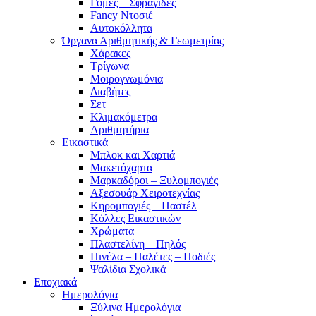
Γόμες – Σφραγίδες
Fancy Ντοσιέ
Αυτοκόλλητα
Όργανα Αριθμητικής & Γεωμετρίας
Χάρακες
Τρίγωνα
Mοιρογνωμόνια
Διαβήτες
Σετ
Κλιμακόμετρα
Αριθμητήρια
Εικαστικά
Μπλοκ και Χαρτιά
Μακετόχαρτα
Μαρκαδόροι – Ξυλομπογιές
Αξεσουάρ Χειροτεχνίας
Κηρομπογιές – Παστέλ
Κόλλες Εικαστικών
Χρώματα
Πλαστελίνη – Πηλός
Πινέλα – Παλέτες – Ποδιές
Ψαλίδια Σχολικά
Εποχιακά
Ημερολόγια
Ξύλινα Ημερολόγια