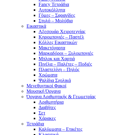
Fancy Τετράδια
Αυτοκόλλητα
Γόμες – Σφραγίδες
Στυλό – Μολύβια
Εικαστικά
Αξεσουάρ Χειροτεχνίας
Κηρομπογιές – Παστέλ
Κόλλες Εικαστικών
Μακετόχαρτα
Μαρκαδόροι – Ξυλομπογιές
Μπλοκ και Χαρτιά
Πινέλα – Παλέτες – Ποδιές
Πλαστελίνη – Πηλός
Χρώματα
Ψαλίδια Σχολικά
Μεγεθυντικοί Φακοί
Μουσική Όργανα
Όργανα Αριθμητικής & Γεωμετρίας
Αριθμητήρια
Διαβήτες
Σετ
Χάρακες
Τετράδια
Καλύμματα – Ετικέτες
Κλασσικά