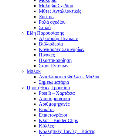
Μολύβια
Μολύβια Σχεδίου
Μύτες Ανταλλακτικές
Ξύστρες
Ρολά σχεδίου
Στυλό
Είδη Παρουσίασης
Αξεσουάρ Πινάκων
Βιβλιοδεσία
Κονκάρδες Σεμιναρίων
Πίνακες
Πλαστικοποίηση
Σταντ Εντύπων
Μπλοκ
Ανταλλακτικά Φύλλα – Μπλοκ
Σημειωματάρια
Προμήθειες Γραφείου
Post It – Χαρτάκια
Αποσυρραπτικά
Αριθμομηχανές
Ετικέτες
Ετικετογράφοι
Κλιπ – Binder Clips
Κόλλες
Κολλητικές Ταινίες – Βάσεις