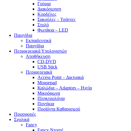
Γούρια
Διακόσμηση
Κορδέλες
Σακούλες – Τσάντες
Στυλό
Φωτάκια – LED
Παιχνίδια
Εκπαιδευτικά
Παιχνίδια
Περιφερειακά Υπολογιστών
Αποθήκευση
CD-DVD
USB Stick
Περιφερειακά
Access Point – Δικτυακά
Mousepad
Καλώδια – Adaptors – Ηχεία
Μικρόφωνα
Πληκτρολόγια
Ποντίκια
Προϊόντα Καθαρισμού
Προσφορές
Σχολικά
Fancy
Fancy Ντοσιέ