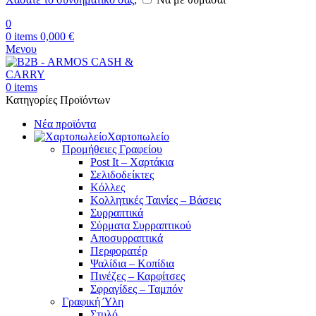
0
0
items
0,000
€
Μενου
0
items
Κατηγορίες Προϊόντων
Νέα προϊόντα
Χαρτοπωλείο
Προμήθειες Γραφείου
Post It – Χαρτάκια
Σελιδοδείκτες
Κόλλες
Κολλητικές Ταινίες – Βάσεις
Συρραπτικά
Σύρματα Συρραπτικού
Αποσυρραπτικά
Περφορατέρ
Ψαλίδια – Κοπίδια
Πινέζες – Καρφίτσες
Σφραγίδες – Ταμπόν
Γραφική Ύλη
Στυλό