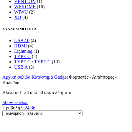
VENTION
(1)
WEKOME
(16)
WIWU
(2)
XO
(4)
ΣΥΝΔΕΣΙΜΟΤΗΤΑ
USB2.0
(4)
HDMI
(4)
Lightning
(1)
TYPE C
(5)
TYPE C / TYPE C
(13)
USB A
(3)
Αρχική σελίδα
Κατάστημα
Gadget
Φορτιστές - Αντάπτορες -
Καλώδια
Sorted
Βλέπετε 1–24 από 50 αποτελέσματα
by
Show sidebar
latest
Προβολή
9
24
36