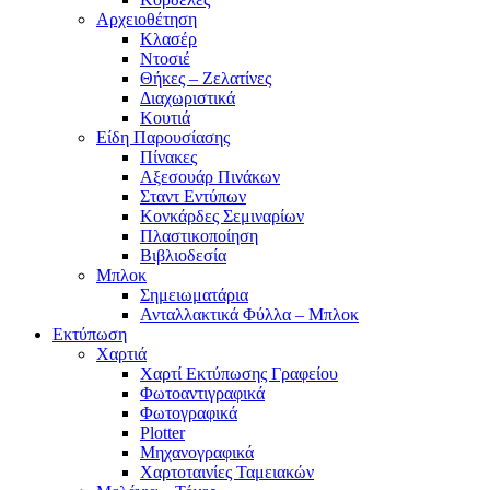
Αρχειοθέτηση
Κλασέρ
Ντοσιέ
Θήκες – Ζελατίνες
Διαχωριστικά
Κουτιά
Είδη Παρουσίασης
Πίνακες
Αξεσουάρ Πινάκων
Σταντ Εντύπων
Κονκάρδες Σεμιναρίων
Πλαστικοποίηση
Βιβλιοδεσία
Μπλοκ
Σημειωματάρια
Ανταλλακτικά Φύλλα – Μπλοκ
Εκτύπωση
Χαρτιά
Χαρτί Εκτύπωσης Γραφείου
Φωτοαντιγραφικά
Φωτογραφικά
Plotter
Μηχανογραφικά
Χαρτοταινίες Ταμειακών