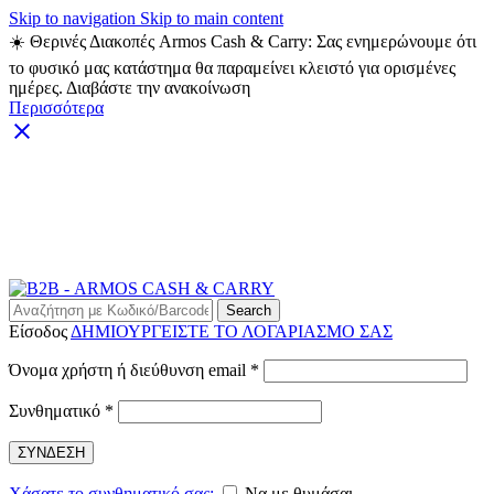
Skip to navigation
Skip to main content
☀️ Θερινές Διακοπές Armos Cash & Carry: Σας ενημερώνουμε ότι
το φυσικό μας κατάστημα θα παραμείνει κλειστό για ορισμένες
ημέρες. Διαβάστε την ανακοίνωση
Περισσότερα
ARMOS CASH & CARRY B2B - ΜΟΝΟ ΓΙΑ
ΜΕΤΑΠΩΛΗΤΕΣ
ARMOS CASH & CARRY B2B
Search
Είσοδος
ΔΗΜΙΟΥΡΓΕΙΣΤΕ ΤΟ ΛΟΓΑΡΙΑΣΜΟ ΣΑΣ
Απαιτείται
Όνομα χρήστη ή διεύθυνση email
*
Απαιτείται
Συνθηματικό
*
ΣΥΝΔΕΣΗ
Χάσατε το συνθηματικό σας;
Να με θυμάσαι