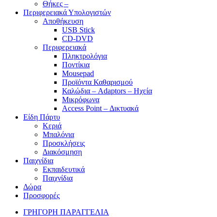
Θήκες –
Περιφερειακά Υπολογιστών
Αποθήκευση
USB Stick
CD-DVD
Περιφερειακά
Πληκτρολόγια
Ποντίκια
Mousepad
Προϊόντα Καθαρισμού
Καλώδια – Adaptors – Ηχεία
Μικρόφωνα
Access Point – Δικτυακά
Είδη Πάρτυ
Κεριά
Μπαλόνια
Προσκλήσεις
Διακόσμηση
Παιχνίδια
Εκπαιδευτικά
Παιχνίδια
Δώρα
Προσφορές
ΓΡΗΓΟΡΗ ΠΑΡΑΓΓΕΛΙΑ