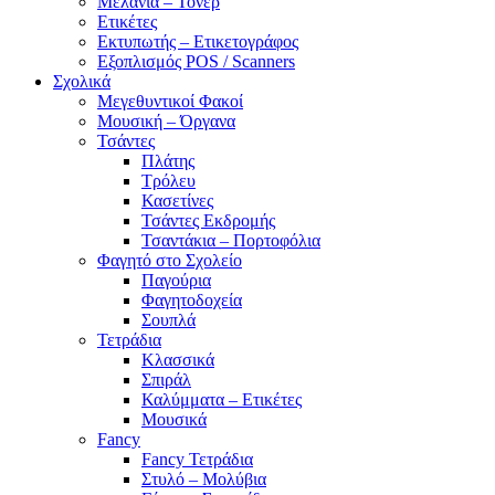
Μελάνια – Τόνερ
Ετικέτες
Εκτυπωτής – Ετικετογράφος
Εξοπλισμός POS / Scanners
Σχολικά
Μεγεθυντικοί Φακοί
Μουσική – Όργανα
Τσάντες
Πλάτης
Τρόλευ
Κασετίνες
Τσάντες Εκδρομής
Τσαντάκια – Πορτοφόλια
Φαγητό στο Σχολείο
Παγούρια
Φαγητοδοχεία
Σουπλά
Τετράδια
Κλασσικά
Σπιράλ
Καλύμματα – Ετικέτες
Μουσικά
Fancy
Fancy Τετράδια
Στυλό – Μολύβια