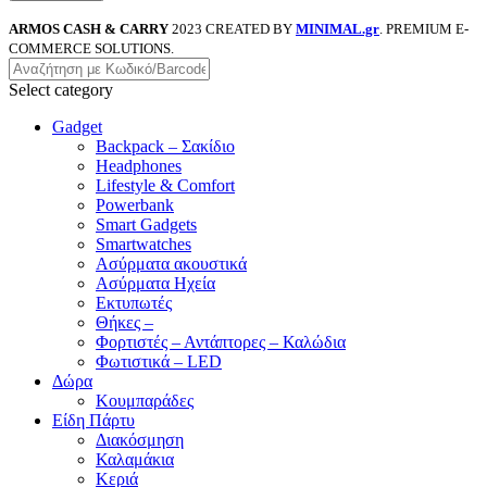
ARMOS CASH & CARRY
2023 CREATED BY
MINIMAL.gr
. PREMIUM E-
COMMERCE SOLUTIONS.
Select category
Gadget
Backpack – Σακίδιο
Headphones
Lifestyle & Comfort
Powerbank
Smart Gadgets
Smartwatches
Ασύρματα ακουστικά
Ασύρματα Ηχεία
Εκτυπωτές
Θήκες –
Φορτιστές – Αντάπτορες – Καλώδια
Φωτιστικά – LED
Δώρα
Κουμπαράδες
Είδη Πάρτυ
Διακόσμηση
Καλαμάκια
Κεριά