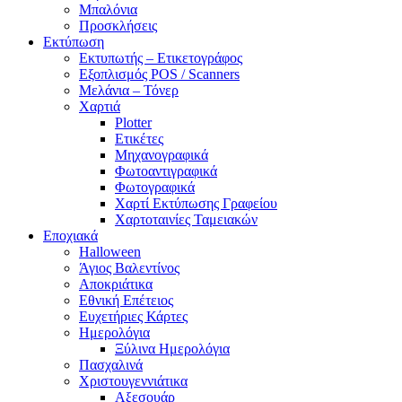
Μπαλόνια
Προσκλήσεις
Εκτύπωση
Εκτυπωτής – Ετικετογράφος
Εξοπλισμός POS / Scanners
Μελάνια – Τόνερ
Χαρτιά
Plotter
Ετικέτες
Μηχανογραφικά
Φωτοαντιγραφικά
Φωτογραφικά
Χαρτί Εκτύπωσης Γραφείου
Χαρτοταινίες Ταμειακών
Εποχιακά
Halloween
Άγιος Βαλεντίνος
Αποκριάτικα
Εθνική Επέτειος
Ευχετήριες Κάρτες
Ημερολόγια
Ξύλινα Ημερολόγια
Πασχαλινά
Χριστουγεννιάτικα
Αξεσουάρ