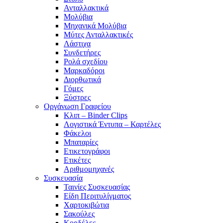
Ανταλλακτικά
Μολύβια
Μηχανικά Μολύβια
Μύτες Ανταλλακτικές
Λάστιχα
Συνδετήρες
Ρολά σχεδίου
Μαρκαδόροι
Διορθωτικά
Γόμες
Ξύστρες
Οργάνωση Γραφείου
Κλιπ – Binder Clips
Λογιστικά Έντυπα – Καρτέλες
Φάκελοι
Μπαταρίες
Ετικετογράφοι
Ετικέτες
Αριθμομηχανές
Συσκευασία
Ταινίες Συσκευασίας
Είδη Περιτυλίγματος
Χαρτοκιβώτια
Σακούλες
Κορδέλες