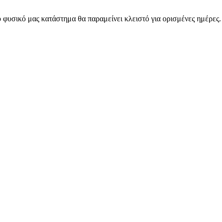
 φυσικό μας κατάστημα θα παραμείνει κλειστό για ορισμένες ημέρες
ARMOS CASH & CARRY B2B - ΜΟΝΟ ΓΙΑ ΜΕΤΑΠΩΛΗΤΕΣ
ARMOS CASH & CARRY B2B