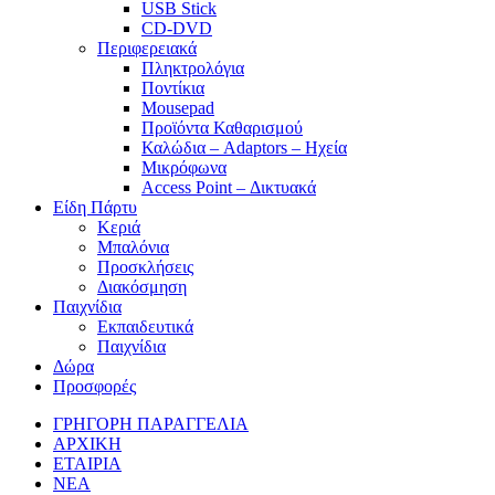
USB Stick
CD-DVD
Περιφερειακά
Πληκτρολόγια
Ποντίκια
Mousepad
Προϊόντα Καθαρισμού
Καλώδια – Adaptors – Ηχεία
Μικρόφωνα
Access Point – Δικτυακά
Είδη Πάρτυ
Κεριά
Μπαλόνια
Προσκλήσεις
Διακόσμηση
Παιχνίδια
Εκπαιδευτικά
Παιχνίδια
Δώρα
Προσφορές
ΓΡΗΓΟΡΗ ΠΑΡΑΓΓΕΛΙΑ
ΑΡΧΙΚΗ
ΕΤΑΙΡΙΑ
ΝΕΑ