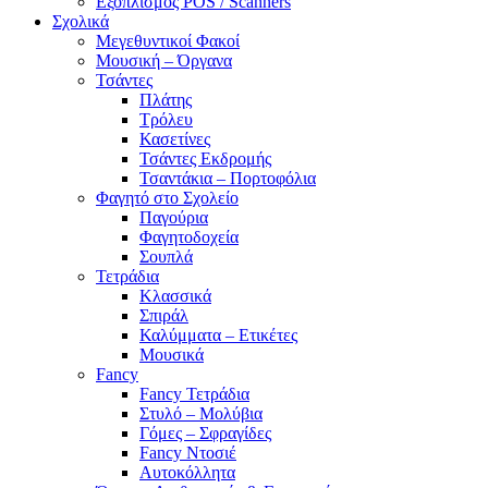
Εξοπλισμός POS / Scanners
Σχολικά
Μεγεθυντικοί Φακοί
Μουσική – Όργανα
Τσάντες
Πλάτης
Τρόλευ
Κασετίνες
Τσάντες Εκδρομής
Τσαντάκια – Πορτοφόλια
Φαγητό στο Σχολείο
Παγούρια
Φαγητοδοχεία
Σουπλά
Τετράδια
Κλασσικά
Σπιράλ
Καλύμματα – Ετικέτες
Μουσικά
Fancy
Fancy Τετράδια
Στυλό – Μολύβια
Γόμες – Σφραγίδες
Fancy Ντοσιέ
Αυτοκόλλητα