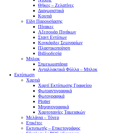
Θήκες – Ζελατίνες
Διαχωριστικά
Κουτιά
Είδη Παρουσίασης
Πίνακες
Αξεσουάρ Πινάκων
Σταντ Εντύπων
Κονκάρδες Σεμιναρίων
Πλαστικοποίηση
Βιβλιοδεσία
Μπλοκ
Σημειωματάρια
Ανταλλακτικά Φύλλα – Μπλοκ
Εκτύπωση
Χαρτιά
Χαρτί Εκτύπωσης Γραφείου
Φωτοαντιγραφικά
Φωτογραφικά
Plotter
Μηχανογραφικά
Χαρτοταινίες Ταμειακών
Μελάνια – Τόνερ
Ετικέτες
Εκτυπωτής – Ετικετογράφος