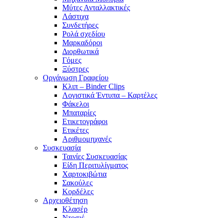
Μύτες Ανταλλακτικές
Λάστιχα
Συνδετήρες
Ρολά σχεδίου
Μαρκαδόροι
Διορθωτικά
Γόμες
Ξύστρες
Οργάνωση Γραφείου
Κλιπ – Binder Clips
Λογιστικά Έντυπα – Καρτέλες
Φάκελοι
Μπαταρίες
Ετικετογράφοι
Ετικέτες
Αριθμομηχανές
Συσκευασία
Ταινίες Συσκευασίας
Είδη Περιτυλίγματος
Χαρτοκιβώτια
Σακούλες
Κορδέλες
Αρχειοθέτηση
Κλασέρ
Ντοσιέ