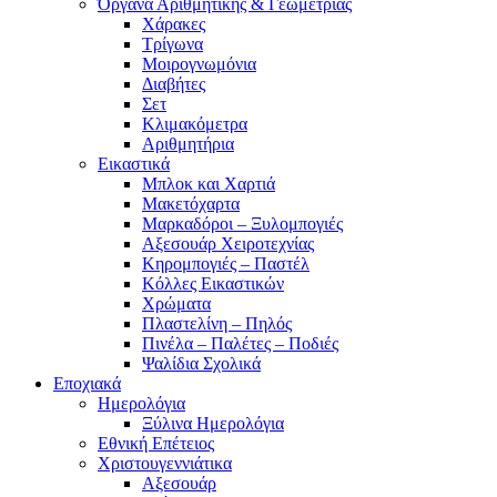
Όργανα Αριθμητικής & Γεωμετρίας
Χάρακες
Τρίγωνα
Mοιρογνωμόνια
Διαβήτες
Σετ
Κλιμακόμετρα
Αριθμητήρια
Εικαστικά
Μπλοκ και Χαρτιά
Μακετόχαρτα
Μαρκαδόροι – Ξυλομπογιές
Αξεσουάρ Χειροτεχνίας
Κηρομπογιές – Παστέλ
Κόλλες Εικαστικών
Χρώματα
Πλαστελίνη – Πηλός
Πινέλα – Παλέτες – Ποδιές
Ψαλίδια Σχολικά
Εποχιακά
Ημερολόγια
Ξύλινα Ημερολόγια
Εθνική Επέτειος
Χριστουγεννιάτικα
Αξεσουάρ