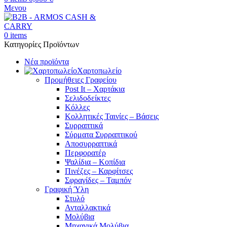
Μενου
0
items
Κατηγορίες Προϊόντων
Νέα προϊόντα
Χαρτοπωλείο
Προμήθειες Γραφείου
Post It – Χαρτάκια
Σελιδοδείκτες
Κόλλες
Κολλητικές Ταινίες – Βάσεις
Συρραπτικά
Σύρματα Συρραπτικού
Αποσυρραπτικά
Περφορατέρ
Ψαλίδια – Κοπίδια
Πινέζες – Καρφίτσες
Σφραγίδες – Ταμπόν
Γραφική Ύλη
Στυλό
Ανταλλακτικά
Μολύβια
Μηχανικά Μολύβια