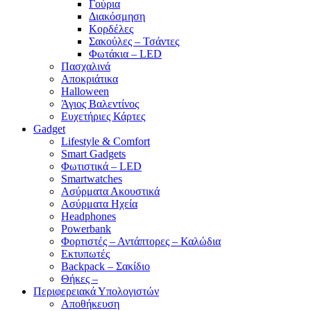
Γούρια
Διακόσμηση
Κορδέλες
Σακούλες – Τσάντες
Φωτάκια – LED
Πασχαλινά
Αποκριάτικα
Halloween
Άγιος Βαλεντίνος
Ευχετήριες Κάρτες
Gadget
Lifestyle & Comfort
Smart Gadgets
Φωτιστικά – LED
Smartwatches
Ασύρματα Ακουστικά
Ασύρματα Ηχεία
Headphones
Powerbank
Φορτιστές – Αντάπτορες – Καλώδια
Εκτυπωτές
Backpack – Σακίδιο
Θήκες –
Περιφερειακά Υπολογιστών
Αποθήκευση