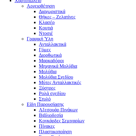
Χαρτοπωλείο
Αρχειοθέτηση
Διαχωριστικά
Θήκες – Ζελατίνες
Κλασέρ
Κουτιά
Ντοσιέ
Γραφική Ύλη
Ανταλλακτικά
Γόμες
Διορθωτικά
Μαρκαδόροι
Μηχανικά Μολύβια
Μολύβια
Μολύβια Σχεδίου
Μύτες Ανταλλακτικές
Ξύστρες
Ρολά σχεδίου
Στυλό
Είδη Παρουσίασης
Αξεσουάρ Πινάκων
Βιβλιοδεσία
Κονκάρδες Σεμιναρίων
Πίνακες
Πλαστικοποίηση