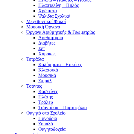
Πλαστελίνη – Πηλός
Χρώματα
Ψαλίδια Σχολικά
Μεγεθυντικοί Φακοί
Μουσική Όργανα
Όργανα Αριθμητικής & Γεωμετρίας
Αριθμητήρια
Διαβήτες
Σετ
Χάρακες
Τετράδια
Καλύμματα – Ετικέτες
Κλασσικά
Μουσικά
Σπιράλ
Τσάντες
Κασετίνες
Πλάτης
Τρόλευ
Τσαντάκια – Πορτοφόλια
Φαγητό στο Σχολείο
Παγούρια
Σουπλά
Φαγητοδοχεία