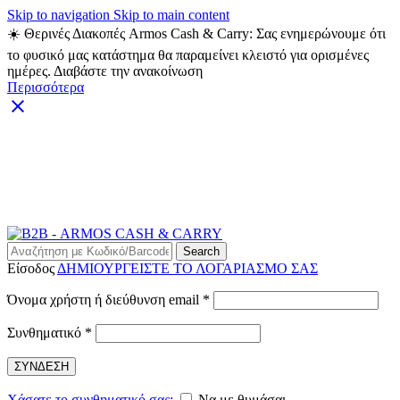
Skip to navigation
Skip to main content
☀️ Θερινές Διακοπές Armos Cash & Carry: Σας ενημερώνουμε ότι
το φυσικό μας κατάστημα θα παραμείνει κλειστό για ορισμένες
ημέρες. Διαβάστε την ανακοίνωση
Περισσότερα
ARMOS CASH & CARRY B2B - ΜΟΝΟ ΓΙΑ
ΜΕΤΑΠΩΛΗΤΕΣ
ARMOS CASH & CARRY B2B
Search
Είσοδος
ΔΗΜΙΟΥΡΓΕΙΣΤΕ ΤΟ ΛΟΓΑΡΙΑΣΜΟ ΣΑΣ
Απαιτείται
Όνομα χρήστη ή διεύθυνση email
*
Απαιτείται
Συνθηματικό
*
ΣΥΝΔΕΣΗ
Χάσατε το συνθηματικό σας;
Να με θυμάσαι