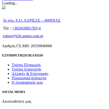
Loading...
5ο χλμ. Ε.Ο. ΛΑΡΙΣΑΣ – ΑΘΗΝΑΣ
Τηλ.:
+302410661593
-
4
eshop@b2b.armos.com.gr
Αριθμός Γ.Ε.ΜΗ: 26550940000
ΕΞΥΠΗΡΕΤΗΣΗ ΠΕΛΑΤΩΝ
Τρόποι Πληρωμής
Τρόποι Αποστολής
Αλλαγές & Επιστροφές
Προσωπικά δεδομένα
Ο λογαριασμός μου
SOCIAL MEDIA
Ακολουθείστε μας