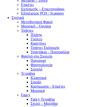
Μελάνια – Τόνερ
Ετικέτες
Εκτυπωτής – Ετικετογράφος
Εξοπλισμός POS / Scanners
Σχολικά
Μεγεθυντικοί Φακοί
Μουσική – Όργανα
Τσάντες
Πλάτης
Τρόλευ
Κασετίνες
Τσάντες Εκδρομής
Τσαντάκια – Πορτοφόλια
Φαγητό στο Σχολείο
Παγούρια
Φαγητοδοχεία
Σουπλά
Τετράδια
Κλασσικά
Σπιράλ
Καλύμματα – Ετικέτες
Μουσικά
Fancy
Fancy Τετράδια
Στυλό – Μολύβια