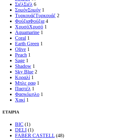
Σιέλ
Σιέλ
6
Σομόν
Σομόν
1
Τυρκουάζ
Τυρκουάζ
2
Φούξια
Φούξια
4
Χρυσό
Χρυσό
1
Aquamarine
1
Coral
1
Earth Green
1
Olive
1
Peach
1
Sage
1
Shadow
1
Sky Blue
2
Κοραλί
1
Μπλε ραφ
1
Παστέλ
1
Φασκόμηλο
1
Χακί
1
ΕΤΑΙΡΙΑ
BIC
(1)
DELI
(1)
FABER CASTELL
(48)