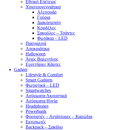
Εθνική Επέτειος
Χριστουγεννιάτικα
Αξεσουάρ
Γούρια
Διακόσμηση
Κορδέλες
Σακούλες – Τσάντες
Φωτάκια – LED
Πασχαλινά
Αποκριάτικα
Halloween
Άγιος Βαλεντίνος
Ευχετήριες Κάρτες
Gadget
Lifestyle & Comfort
Smart Gadgets
Φωτιστικά – LED
Smartwatches
Ασύρματα Ακουστικά
Ασύρματα Ηχεία
Headphones
Powerbank
Φορτιστές – Αντάπτορες – Καλώδια
Εκτυπωτές
Backpack – Σακίδιο