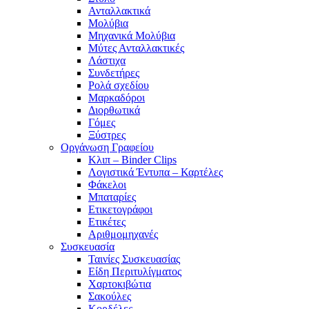
Ανταλλακτικά
Μολύβια
Μηχανικά Μολύβια
Μύτες Ανταλλακτικές
Λάστιχα
Συνδετήρες
Ρολά σχεδίου
Μαρκαδόροι
Διορθωτικά
Γόμες
Ξύστρες
Οργάνωση Γραφείου
Κλιπ – Binder Clips
Λογιστικά Έντυπα – Καρτέλες
Φάκελοι
Μπαταρίες
Ετικετογράφοι
Ετικέτες
Αριθμομηχανές
Συσκευασία
Ταινίες Συσκευασίας
Είδη Περιτυλίγματος
Χαρτοκιβώτια
Σακούλες
Κορδέλες