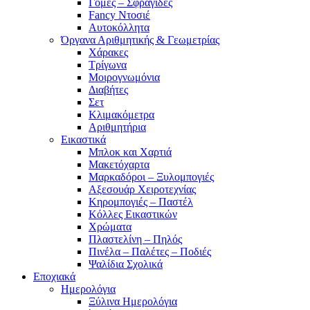
Γόμες – Σφραγίδες
Fancy Ντοσιέ
Αυτοκόλλητα
Όργανα Αριθμητικής & Γεωμετρίας
Χάρακες
Τρίγωνα
Mοιρογνωμόνια
Διαβήτες
Σετ
Κλιμακόμετρα
Αριθμητήρια
Εικαστικά
Μπλοκ και Χαρτιά
Μακετόχαρτα
Μαρκαδόροι – Ξυλομπογιές
Αξεσουάρ Χειροτεχνίας
Κηρομπογιές – Παστέλ
Κόλλες Εικαστικών
Χρώματα
Πλαστελίνη – Πηλός
Πινέλα – Παλέτες – Ποδιές
Ψαλίδια Σχολικά
Εποχιακά
Ημερολόγια
Ξύλινα Ημερολόγια