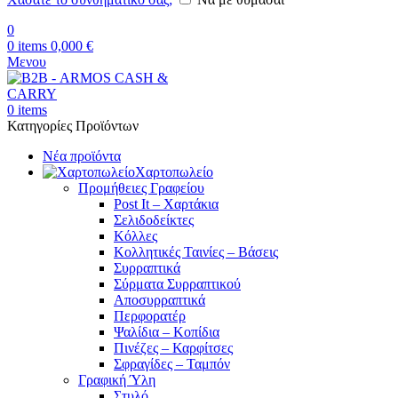
0
0
items
0,000
€
Μενου
0
items
Κατηγορίες Προϊόντων
Νέα προϊόντα
Χαρτοπωλείο
Προμήθειες Γραφείου
Post It – Χαρτάκια
Σελιδοδείκτες
Κόλλες
Κολλητικές Ταινίες – Βάσεις
Συρραπτικά
Σύρματα Συρραπτικού
Αποσυρραπτικά
Περφορατέρ
Ψαλίδια – Κοπίδια
Πινέζες – Καρφίτσες
Σφραγίδες – Ταμπόν
Γραφική Ύλη
Στυλό