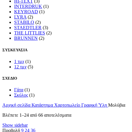
HI-TEXT
(3)
INTERDRUK
(1)
KEYROAD
(1)
LYRA
(2)
STABILO
(2)
STAEDTLER
(3)
THE LITTLIES
(2)
BRUNNEN
(2)
ΣΥΣΚΕΥΑΣΙΑ
1 τμχ
(1)
12 τμχ
(5)
ΣΧΕΔΙΟ
Γάτα
(1)
Σκύλος
(1)
Αρχική σελίδα
Κατάστημα
Χαρτοπωλείο
Γραφική Ύλη
Μολύβια
Sorted
Βλέπετε 1–24 από 66 αποτελέσματα
by
Show sidebar
latest
Προβολή
9
24
36