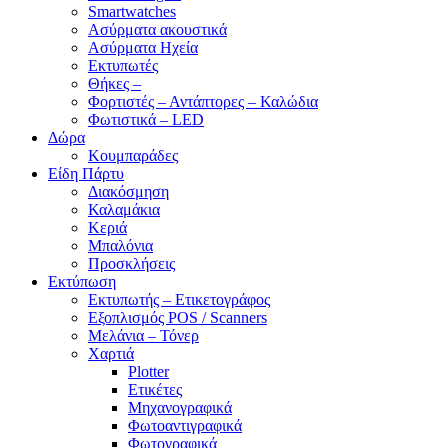
Smartwatches
Ασύρματα ακουστικά
Ασύρματα Ηχεία
Εκτυπωτές
Θήκες –
Φορτιστές – Αντάπτορες – Καλώδια
Φωτιστικά – LED
Δώρα
Κουμπαράδες
Είδη Πάρτυ
Διακόσμηση
Καλαμάκια
Κεριά
Μπαλόνια
Προσκλήσεις
Εκτύπωση
Εκτυπωτής – Ετικετογράφος
Εξοπλισμός POS / Scanners
Μελάνια – Τόνερ
Χαρτιά
Plotter
Ετικέτες
Μηχανογραφικά
Φωτοαντιγραφικά
Φωτογραφικά