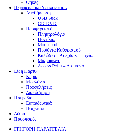
Θήκες –
Περιφερειακά Υπολογιστών
Αποθήκευση
USB Stick
CD-DVD
Περιφερειακά
Πληκτρολόγια
Ποντίκια
Mousepad
Προϊόντα Καθαρισμού
Καλώδια – Adaptors – Ηχεία
Μικρόφωνα
Access Point – Δικτυακά
Είδη Πάρτυ
Κεριά
Μπαλόνια
Προσκλήσεις
Διακόσμηση
Παιχνίδια
Εκπαιδευτικά
Παιχνίδια
Δώρα
Προσφορές
ΓΡΗΓΟΡΗ ΠΑΡΑΓΓΕΛΙΑ