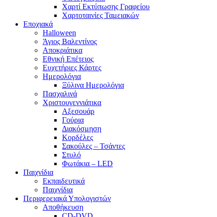
Χαρτί Εκτύπωσης Γραφείου
Χαρτοταινίες Ταμειακών
Εποχιακά
Halloween
Άγιος Βαλεντίνος
Αποκριάτικα
Εθνική Επέτειος
Ευχετήριες Κάρτες
Ημερολόγια
Ξύλινα Ημερολόγια
Πασχαλινά
Χριστουγεννιάτικα
Αξεσουάρ
Γούρια
Διακόσμηση
Κορδέλες
Σακούλες – Τσάντες
Στυλό
Φωτάκια – LED
Παιχνίδια
Εκπαιδευτικά
Παιχνίδια
Περιφερειακά Υπολογιστών
Αποθήκευση
CD-DVD