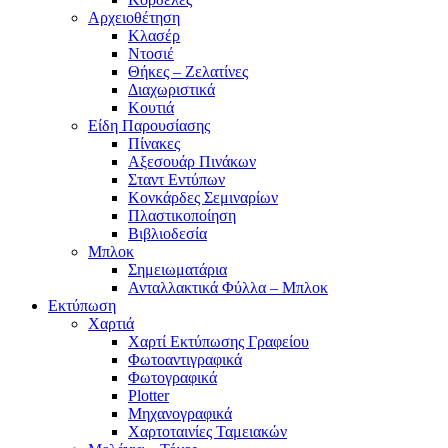
Αρχειοθέτηση
Κλασέρ
Ντοσιέ
Θήκες – Ζελατίνες
Διαχωριστικά
Κουτιά
Είδη Παρουσίασης
Πίνακες
Αξεσουάρ Πινάκων
Σταντ Εντύπων
Κονκάρδες Σεμιναρίων
Πλαστικοποίηση
Βιβλιοδεσία
Μπλοκ
Σημειωματάρια
Ανταλλακτικά Φύλλα – Μπλοκ
Εκτύπωση
Χαρτιά
Χαρτί Εκτύπωσης Γραφείου
Φωτοαντιγραφικά
Φωτογραφικά
Plotter
Μηχανογραφικά
Χαρτοταινίες Ταμειακών