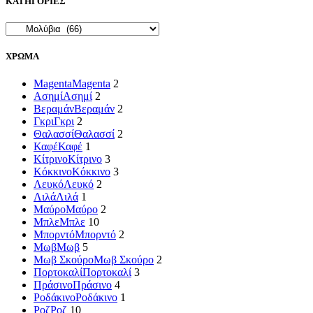
ΚΑΤΗΓΟΡΙΕΣ
ΧΡΩΜΑ
Magenta
Magenta
2
Ασημί
Ασημί
2
Βεραμάν
Βεραμάν
2
Γκρι
Γκρι
2
Θαλασσί
Θαλασσί
2
Καφέ
Καφέ
1
Κίτρινο
Κίτρινο
3
Κόκκινο
Κόκκινο
3
Λευκό
Λευκό
2
Λιλά
Λιλά
1
Μαύρο
Μαύρο
2
Μπλε
Μπλε
10
Μπορντό
Μπορντό
2
Μωβ
Μωβ
5
Μωβ Σκούρο
Μωβ Σκούρο
2
Πορτοκαλί
Πορτοκαλί
3
Πράσινο
Πράσινο
4
Ροδάκινο
Ροδάκινο
1
Ροζ
Ροζ
10