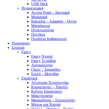
USB Stick
Περιφερειακά
Access Point – Δικτυακά
Mousepad
Καλώδια – Adaptors – Ηχεία
Μικρόφωνα
Πληκτρολόγια
Ποντίκια
Προϊόντα Καθαρισμού
Προσφορές
Σχολικά
Fancy
Fancy Ντοσιέ
Fancy Τετράδια
Αυτοκόλλητα
Γόμες – Σφραγίδες
Στυλό – Μολύβια
Εικαστικά
Αξεσουάρ Χειροτεχνίας
Κηρομπογιές – Παστέλ
Κόλλες Εικαστικών
Μακετόχαρτα
Μαρκαδόροι – Ξυλομπογιές
Μπλοκ και Χαρτιά
Πινέλα – Παλέτες – Ποδιές