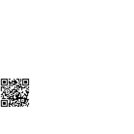
Αλλαγές & Επιστροφές
Προσωπικά δεδομένα
Ο λογαριασμός μου
SOCIAL MEDIA
Ακολουθείστε μας
Google Review Us
Εγγραφείτε στο Newsletter