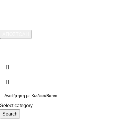
ARMOS CASH & CARRY
2023 CREATED BY
MINIMAL.gr
. PREMIUM E-
COMMERCE SOLUTIONS.
Select category
Search