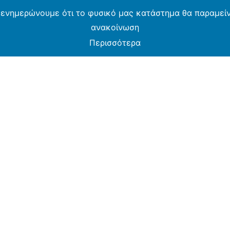
 ενημερώνουμε ότι το φυσικό μας κατάστημα θα παραμείνε
ανακοίνωση
Περισσότερα
MOS CASH & CARRY B2B - ΜΟΝΟ ΓΙΑ ΜΕΤΑΠΩΛΗ
ARMOS CASH & CARRY B2B