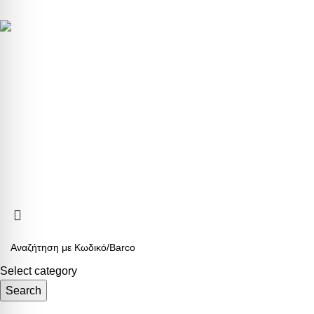
ΕΞΥΠΗΡΕΤΗ
Τρόποι Πληρ
5ο χλμ. Ε.Ο. ΛΑΡΙΣΑΣ – ΑΘΗΝΑΣ
Τρόποι Αποστ
Τηλ.:
+302410661593
-
4
Αλλαγές & Επ
eshop@b2b.armos.com.gr
Προσωπικά δε
Ο λογαριασμό
Αριθμός Γ.Ε.ΜΗ: 26550940000
ARMOS CASH & CARRY
2023 CREATED BY
MINIMAL.gr
. PREMIUM E-
Select category
Search