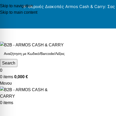
Skip to navigation
☀️ Θερινές Διακοπές Armos Cash & Carry: Σας
Skip to main content
AR
Search
0
0
items
0,000
€
Μενου
0
items
Κατηγορίες Προϊόντων