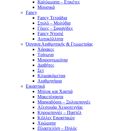
Καλύμματα – Ετικέτες
Μουσικά
Fancy
Fancy Τετράδια
Στυλό – Μολύβια
Γόμες – Σφραγίδες
Fancy Ντοσιέ
Αυτοκόλλητα
Όργανα Αριθμητικής & Γεωμετρίας
Χάρακες
Τρίγωνα
Mοιρογνωμόνια
Διαβήτες
Σετ
Κλιμακόμετρα
Αριθμητήρια
Εικαστικά
Μπλοκ και Χαρτιά
Μακετόχαρτα
Μαρκαδόροι – Ξυλομπογιές
Αξεσουάρ Χειροτεχνίας
Κηρομπογιές – Παστέλ
Κόλλες Εικαστικών
Χρώματα
Πλαστελίνη – Πηλός