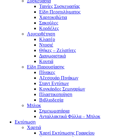
Συσκευασία
Ταινίες Συσκευασίας
Είδη Περιτυλίγματος
Χαρτοκιβώτια
Σακούλες
Κορδέλες
Αρχειοθέτηση
Κλασέρ
Ντοσιέ
Θήκες – Ζελατίνες
Διαχωριστικά
Κουτιά
Είδη Παρουσίασης
Πίνακες
Αξεσουάρ Πινάκων
Σταντ Εντύπων
Κονκάρδες Σεμιναρίων
Πλαστικοποίηση
Βιβλιοδεσία
Μπλοκ
Σημειωματάρια
Ανταλλακτικά Φύλλα – Μπλοκ
Εκτύπωση
Χαρτιά
Χαρτί Εκτύπωσης Γραφείου