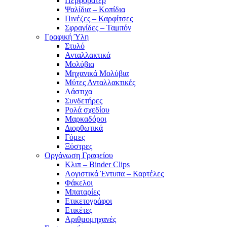
Περφορατέρ
Ψαλίδια – Κοπίδια
Πινέζες – Καρφίτσες
Σφραγίδες – Ταμπόν
Γραφική Ύλη
Στυλό
Ανταλλακτικά
Μολύβια
Μηχανικά Μολύβια
Μύτες Ανταλλακτικές
Λάστιχα
Συνδετήρες
Ρολά σχεδίου
Μαρκαδόροι
Διορθωτικά
Γόμες
Ξύστρες
Οργάνωση Γραφείου
Κλιπ – Binder Clips
Λογιστικά Έντυπα – Καρτέλες
Φάκελοι
Μπαταρίες
Ετικετογράφοι
Ετικέτες
Αριθμομηχανές