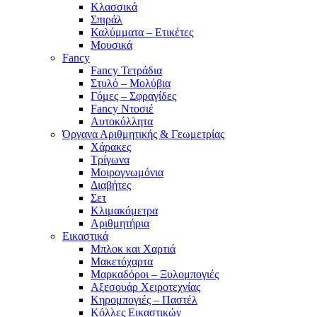
Κλασσικά
Σπιράλ
Καλύμματα – Ετικέτες
Μουσικά
Fancy
Fancy Τετράδια
Στυλό – Μολύβια
Γόμες – Σφραγίδες
Fancy Ντοσιέ
Αυτοκόλλητα
Όργανα Αριθμητικής & Γεωμετρίας
Χάρακες
Τρίγωνα
Mοιρογνωμόνια
Διαβήτες
Σετ
Κλιμακόμετρα
Αριθμητήρια
Εικαστικά
Μπλοκ και Χαρτιά
Μακετόχαρτα
Μαρκαδόροι – Ξυλομπογιές
Αξεσουάρ Χειροτεχνίας
Κηρομπογιές – Παστέλ
Κόλλες Εικαστικών