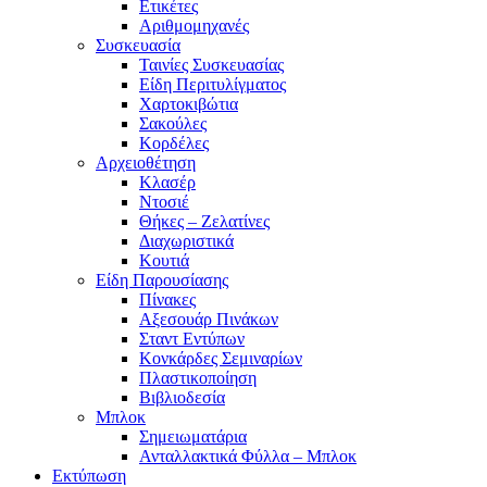
Ετικέτες
Αριθμομηχανές
Συσκευασία
Ταινίες Συσκευασίας
Είδη Περιτυλίγματος
Χαρτοκιβώτια
Σακούλες
Κορδέλες
Αρχειοθέτηση
Κλασέρ
Ντοσιέ
Θήκες – Ζελατίνες
Διαχωριστικά
Κουτιά
Είδη Παρουσίασης
Πίνακες
Αξεσουάρ Πινάκων
Σταντ Εντύπων
Κονκάρδες Σεμιναρίων
Πλαστικοποίηση
Βιβλιοδεσία
Μπλοκ
Σημειωματάρια
Ανταλλακτικά Φύλλα – Μπλοκ
Εκτύπωση