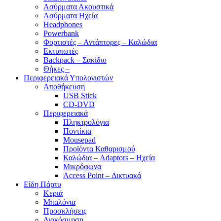
Ασύρματα Ακουστικά
Ασύρματα Ηχεία
Headphones
Powerbank
Φορτιστές – Αντάπτορες – Καλώδια
Εκτυπωτές
Backpack – Σακίδιο
Θήκες –
Περιφερειακά Υπολογιστών
Αποθήκευση
USB Stick
CD-DVD
Περιφερειακά
Πληκτρολόγια
Ποντίκια
Mousepad
Προϊόντα Καθαρισμού
Καλώδια – Adaptors – Ηχεία
Μικρόφωνα
Access Point – Δικτυακά
Είδη Πάρτυ
Κεριά
Μπαλόνια
Προσκλήσεις
Διακόσμηση