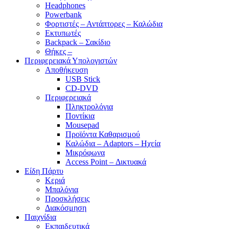
Headphones
Powerbank
Φορτιστές – Αντάπτορες – Καλώδια
Εκτυπωτές
Backpack – Σακίδιο
Θήκες –
Περιφερειακά Υπολογιστών
Αποθήκευση
USB Stick
CD-DVD
Περιφερειακά
Πληκτρολόγια
Ποντίκια
Mousepad
Προϊόντα Καθαρισμού
Καλώδια – Adaptors – Ηχεία
Μικρόφωνα
Access Point – Δικτυακά
Είδη Πάρτυ
Κεριά
Μπαλόνια
Προσκλήσεις
Διακόσμηση
Παιχνίδια
Εκπαιδευτικά