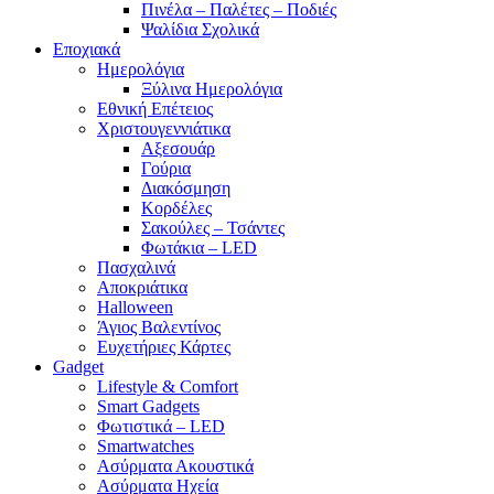
Πινέλα – Παλέτες – Ποδιές
Ψαλίδια Σχολικά
Εποχιακά
Ημερολόγια
Ξύλινα Ημερολόγια
Εθνική Επέτειος
Χριστουγεννιάτικα
Αξεσουάρ
Γούρια
Διακόσμηση
Κορδέλες
Σακούλες – Τσάντες
Φωτάκια – LED
Πασχαλινά
Αποκριάτικα
Halloween
Άγιος Βαλεντίνος
Ευχετήριες Κάρτες
Gadget
Lifestyle & Comfort
Smart Gadgets
Φωτιστικά – LED
Smartwatches
Ασύρματα Ακουστικά
Ασύρματα Ηχεία