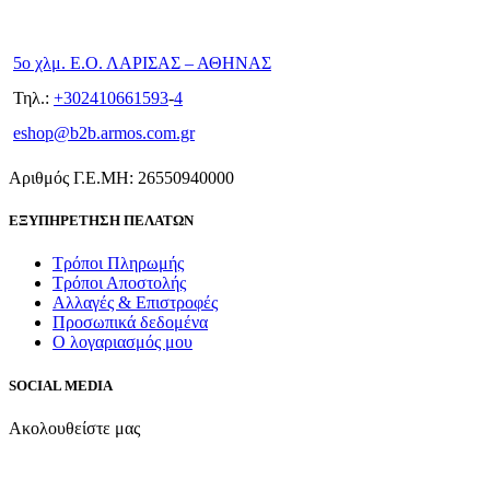
5ο χλμ. Ε.Ο. ΛΑΡΙΣΑΣ – ΑΘΗΝΑΣ
Τηλ.:
+302410661593
-
4
eshop@b2b.armos.com.gr
Αριθμός Γ.Ε.ΜΗ: 26550940000
ΕΞΥΠΗΡΕΤΗΣΗ ΠΕΛΑΤΩΝ
Τρόποι Πληρωμής
Τρόποι Αποστολής
Αλλαγές & Επιστροφές
Προσωπικά δεδομένα
Ο λογαριασμός μου
SOCIAL MEDIA
Ακολουθείστε μας