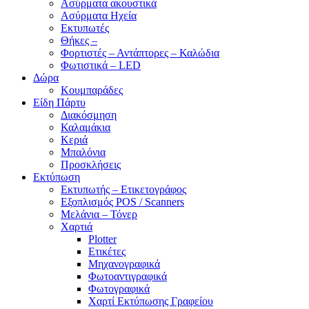
Ασύρματα ακουστικά
Ασύρματα Ηχεία
Εκτυπωτές
Θήκες –
Φορτιστές – Αντάπτορες – Καλώδια
Φωτιστικά – LED
Δώρα
Κουμπαράδες
Είδη Πάρτυ
Διακόσμηση
Καλαμάκια
Κεριά
Μπαλόνια
Προσκλήσεις
Εκτύπωση
Εκτυπωτής – Ετικετογράφος
Εξοπλισμός POS / Scanners
Μελάνια – Τόνερ
Χαρτιά
Plotter
Ετικέτες
Μηχανογραφικά
Φωτοαντιγραφικά
Φωτογραφικά
Χαρτί Εκτύπωσης Γραφείου