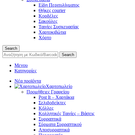
Είδη Περιτυλίγματος
Θήκες courier
Κορδέλες
Σακούλες
Ταινίες Συσκευασίας
Χαρτοκιβώτια
Χόρτο
Search
Search
Μενου
Κατηγορίες
Νέα προϊόντα
Χαρτοπωλείο
Προμήθειες Γραφείου
Post It – Χαρτάκια
Σελιδοδείκτες
Κόλλες
Κολλητικές Ταινίες – Βάσεις
Συρραπτικά
Σύρματα Συρραπτικού
Αποσυρραπτικά