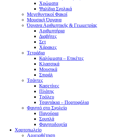
Χρώματα
Ψαλίδια Σχολικά
Μεγεθυντικοί Φακοί
Μουσική Όργανα
Όργανα Αριθμητικής & Γεωμετρίας
Αριθμητήρια
Διαβήτες
Σετ
Χάρακες
Τετράδια
Καλύμματα – Ετικέτες
Κλασσικά
Μουσικά
Σπιράλ
Τσάντες
Κασετίνες
Πλάτης
Τρόλευ
Τσαντάκια – Πορτοφόλια
Φαγητό στο Σχολείο
Παγούρια
Σουπλά
Φαγητοδοχεία
Χαρτοπωλείο
Αρχειοθέτηση