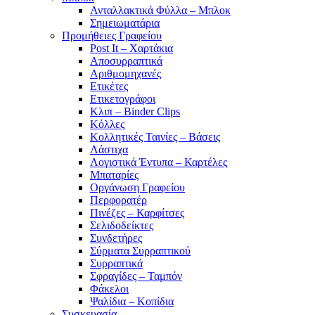
Ανταλλακτικά Φύλλα – Μπλοκ
Σημειωματάρια
Προμήθειες Γραφείου
Post It – Χαρτάκια
Αποσυρραπτικά
Αριθμομηχανές
Ετικέτες
Ετικετογράφοι
Κλιπ – Binder Clips
Κόλλες
Κολλητικές Ταινίες – Βάσεις
Λάστιχα
Λογιστικά Έντυπα – Καρτέλες
Μπαταρίες
Οργάνωση Γραφείου
Περφορατέρ
Πινέζες – Καρφίτσες
Σελιδοδείκτες
Συνδετήρες
Σύρματα Συρραπτικού
Συρραπτικά
Σφραγίδες – Ταμπόν
Φάκελοι
Ψαλίδια – Κοπίδια
Συσκευασία