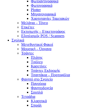
Φωτοαντιγραφικά
Φωτογραφικά
Plotter
Μηχανογραφικά
Χαρτοταινίες Ταμειακών
Μελάνια – Τόνερ
Ετικέτες
Εκτυπωτής – Ετικετογράφος
Εξοπλισμός POS / Scanners
Σχολικά
Μεγεθυντικοί Φακοί
Μουσική – Όργανα
Τσάντες
Πλάτης
Τρόλευ
Κασετίνες
Τσάντες Εκδρομής
Τσαντάκια – Πορτοφόλια
Φαγητό στο Σχολείο
Παγούρια
Φαγητοδοχεία
Σουπλά
Τετράδια
Κλασσικά
Σπιράλ