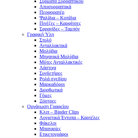
Σύρματα Συρραπτικού
Αποσυρραπτικά
Περφορατέρ
Ψαλίδια – Κοπίδια
Πινέζες – Καρφίτσες
Σφραγίδες – Ταμπόν
Γραφική Ύλη
Στυλό
Ανταλλακτικά
Μολύβια
Μηχανικά Μολύβια
Μύτες Ανταλλακτικές
Λάστιχα
Συνδετήρες
Ρολά σχεδίου
Μαρκαδόροι
Διορθωτικά
Γόμες
Ξύστρες
Οργάνωση Γραφείου
Κλιπ – Binder Clips
Λογιστικά Έντυπα – Καρτέλες
Φάκελοι
Μπαταρίες
Ετικετογράφοι