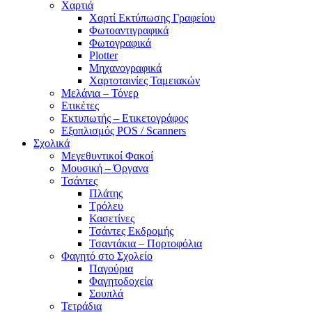
Χαρτιά
Χαρτί Εκτύπωσης Γραφείου
Φωτοαντιγραφικά
Φωτογραφικά
Plotter
Μηχανογραφικά
Χαρτοταινίες Ταμειακών
Μελάνια – Τόνερ
Ετικέτες
Εκτυπωτής – Ετικετογράφος
Εξοπλισμός POS / Scanners
Σχολικά
Μεγεθυντικοί Φακοί
Μουσική – Όργανα
Τσάντες
Πλάτης
Τρόλευ
Κασετίνες
Τσάντες Εκδρομής
Τσαντάκια – Πορτοφόλια
Φαγητό στο Σχολείο
Παγούρια
Φαγητοδοχεία
Σουπλά
Τετράδια