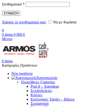
Απαιτείται
Συνθηματικό
*
ΣΥΝΔΕΣΗ
Χάσατε το συνθηματικό σας;
Να με θυμάσαι
0
0
items
0,000
€
Μενου
0
items
Κατηγορίες Προϊόντων
Νέα προϊόντα
Χαρτοπωλείο
Προμήθειες Γραφείου
Post It – Χαρτάκια
Σελιδοδείκτες
Κόλλες
Κολλητικές Ταινίες – Βάσεις
Συρραπτικά