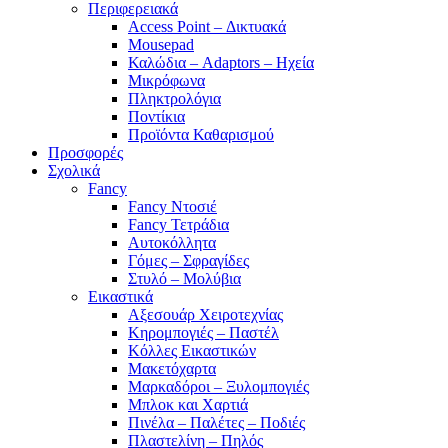
Περιφερειακά
Access Point – Δικτυακά
Mousepad
Καλώδια – Adaptors – Ηχεία
Μικρόφωνα
Πληκτρολόγια
Ποντίκια
Προϊόντα Καθαρισμού
Προσφορές
Σχολικά
Fancy
Fancy Ντοσιέ
Fancy Τετράδια
Αυτοκόλλητα
Γόμες – Σφραγίδες
Στυλό – Μολύβια
Εικαστικά
Αξεσουάρ Χειροτεχνίας
Κηρομπογιές – Παστέλ
Κόλλες Εικαστικών
Μακετόχαρτα
Μαρκαδόροι – Ξυλομπογιές
Μπλοκ και Χαρτιά
Πινέλα – Παλέτες – Ποδιές
Πλαστελίνη – Πηλός