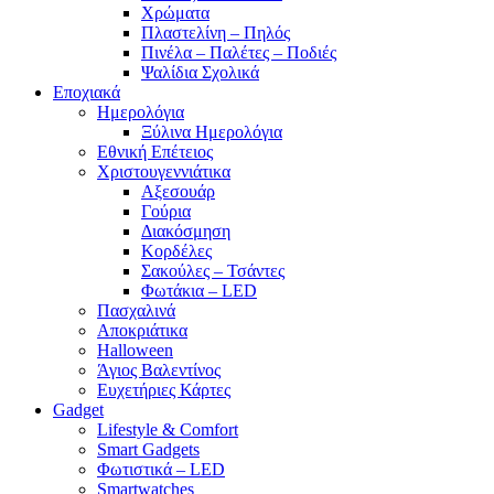
Χρώματα
Πλαστελίνη – Πηλός
Πινέλα – Παλέτες – Ποδιές
Ψαλίδια Σχολικά
Εποχιακά
Ημερολόγια
Ξύλινα Ημερολόγια
Εθνική Επέτειος
Χριστουγεννιάτικα
Αξεσουάρ
Γούρια
Διακόσμηση
Κορδέλες
Σακούλες – Τσάντες
Φωτάκια – LED
Πασχαλινά
Αποκριάτικα
Halloween
Άγιος Βαλεντίνος
Ευχετήριες Κάρτες
Gadget
Lifestyle & Comfort
Smart Gadgets
Φωτιστικά – LED
Smartwatches