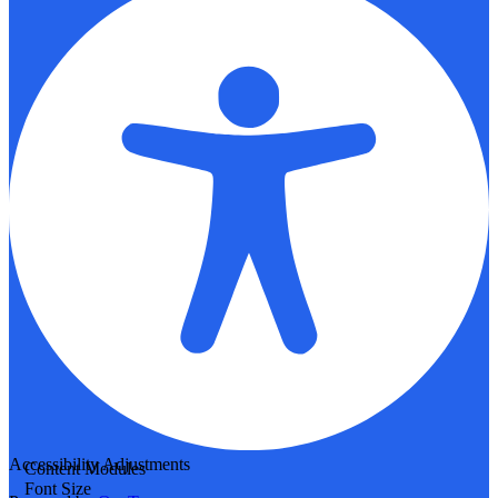
Accessibility Adjustments
Content Modules
Font Size