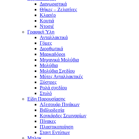
Διαχωριστικά
Θήκες – Ζελατίνες
Κλασέρ
Κουτιά
Ντοσιέ
Γραφική Ύλη
Ανταλλακτικά
Γόμες
Διορθωτικά
Μαρκαδόροι
Μηχανικά Μολύβια
Μολύβια
Μολύβια Σχεδίου
Μύτες Ανταλλακτικές
Ξύστρες
Ρολά σχεδίου
Στυλό
Είδη Παρουσίασης
Αξεσουάρ Πινάκων
Βιβλιοδεσία
Κονκάρδες Σεμιναρίων
Πίνακες
Πλαστικοποίηση
Σταντ Εντύπων
Μπλοκ