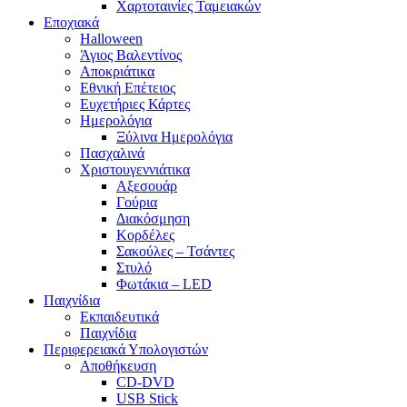
Χαρτοταινίες Ταμειακών
Εποχιακά
Halloween
Άγιος Βαλεντίνος
Αποκριάτικα
Εθνική Επέτειος
Ευχετήριες Κάρτες
Ημερολόγια
Ξύλινα Ημερολόγια
Πασχαλινά
Χριστουγεννιάτικα
Αξεσουάρ
Γούρια
Διακόσμηση
Κορδέλες
Σακούλες – Τσάντες
Στυλό
Φωτάκια – LED
Παιχνίδια
Εκπαιδευτικά
Παιχνίδια
Περιφερειακά Υπολογιστών
Αποθήκευση
CD-DVD
USB Stick