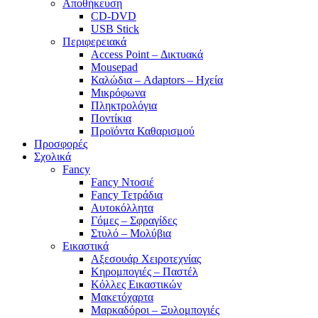
Αποθήκευση
CD-DVD
USB Stick
Περιφερειακά
Access Point – Δικτυακά
Mousepad
Καλώδια – Adaptors – Ηχεία
Μικρόφωνα
Πληκτρολόγια
Ποντίκια
Προϊόντα Καθαρισμού
Προσφορές
Σχολικά
Fancy
Fancy Ντοσιέ
Fancy Τετράδια
Αυτοκόλλητα
Γόμες – Σφραγίδες
Στυλό – Μολύβια
Εικαστικά
Αξεσουάρ Χειροτεχνίας
Κηρομπογιές – Παστέλ
Κόλλες Εικαστικών
Μακετόχαρτα
Μαρκαδόροι – Ξυλομπογιές