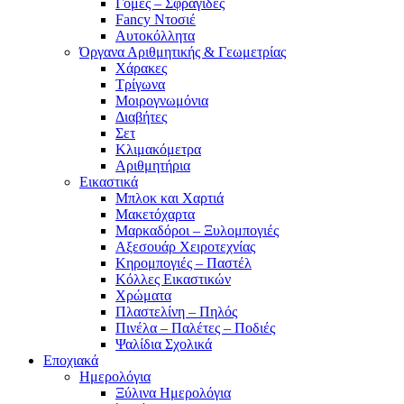
Γόμες – Σφραγίδες
Fancy Ντοσιέ
Αυτοκόλλητα
Όργανα Αριθμητικής & Γεωμετρίας
Χάρακες
Τρίγωνα
Mοιρογνωμόνια
Διαβήτες
Σετ
Κλιμακόμετρα
Αριθμητήρια
Εικαστικά
Μπλοκ και Χαρτιά
Μακετόχαρτα
Μαρκαδόροι – Ξυλομπογιές
Αξεσουάρ Χειροτεχνίας
Κηρομπογιές – Παστέλ
Κόλλες Εικαστικών
Χρώματα
Πλαστελίνη – Πηλός
Πινέλα – Παλέτες – Ποδιές
Ψαλίδια Σχολικά
Εποχιακά
Ημερολόγια
Ξύλινα Ημερολόγια