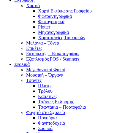
Εκτύπωση
Χαρτιά
Χαρτί Εκτύπωσης Γραφείου
Φωτοαντιγραφικά
Φωτογραφικά
Plotter
Μηχανογραφικά
Χαρτοταινίες Ταμειακών
Μελάνια – Τόνερ
Ετικέτες
Εκτυπωτής – Ετικετογράφος
Εξοπλισμός POS / Scanners
Σχολικά
Μεγεθυντικοί Φακοί
Μουσική – Όργανα
Τσάντες
Πλάτης
Τρόλευ
Κασετίνες
Τσάντες Εκδρομής
Τσαντάκια – Πορτοφόλια
Φαγητό στο Σχολείο
Παγούρια
Φαγητοδοχεία
Σουπλά