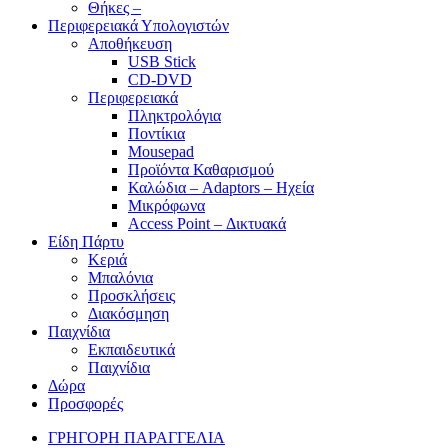
Θήκες –
Περιφερειακά Υπολογιστών
Αποθήκευση
USB Stick
CD-DVD
Περιφερειακά
Πληκτρολόγια
Ποντίκια
Mousepad
Προϊόντα Καθαρισμού
Καλώδια – Adaptors – Ηχεία
Μικρόφωνα
Access Point – Δικτυακά
Είδη Πάρτυ
Κεριά
Μπαλόνια
Προσκλήσεις
Διακόσμηση
Παιχνίδια
Εκπαιδευτικά
Παιχνίδια
Δώρα
Προσφορές
ΓΡΗΓΟΡΗ ΠΑΡΑΓΓΕΛΙΑ