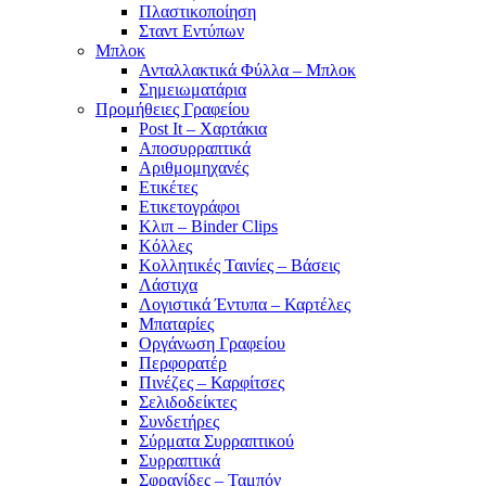
Πλαστικοποίηση
Σταντ Εντύπων
Μπλοκ
Ανταλλακτικά Φύλλα – Μπλοκ
Σημειωματάρια
Προμήθειες Γραφείου
Post It – Χαρτάκια
Αποσυρραπτικά
Αριθμομηχανές
Ετικέτες
Ετικετογράφοι
Κλιπ – Binder Clips
Κόλλες
Κολλητικές Ταινίες – Βάσεις
Λάστιχα
Λογιστικά Έντυπα – Καρτέλες
Μπαταρίες
Οργάνωση Γραφείου
Περφορατέρ
Πινέζες – Καρφίτσες
Σελιδοδείκτες
Συνδετήρες
Σύρματα Συρραπτικού
Συρραπτικά
Σφραγίδες – Ταμπόν