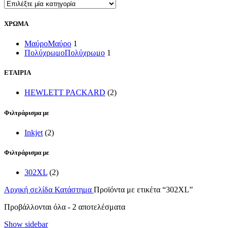
ΧΡΩΜΑ
Μαύρο
Μαύρο
1
Πολύχρωμο
Πολύχρωμο
1
ΕΤΑΙΡΙΑ
HEWLETT PACKARD
(2)
Φιλτράρισμα με
Inkjet
(2)
Φιλτράρισμα με
302XL
(2)
Αρχική σελίδα
Κατάστημα
Προϊόντα με ετικέτα “302XL”
Sorted
Προβάλλονται όλα - 2 αποτελέσματα
by
Show sidebar
latest