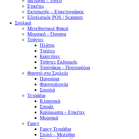
Μελάνια – Τόνερ
Ετικέτες
Εκτυπωτής – Ετικετογράφος
Εξοπλισμός POS / Scanners
Σχολικά
Μεγεθυντικοί Φακοί
Μουσική – Όργανα
Τσάντες
Πλάτης
Τρόλευ
Κασετίνες
Τσάντες Εκδρομής
Τσαντάκια – Πορτοφόλια
Φαγητό στο Σχολείο
Παγούρια
Φαγητοδοχεία
Σουπλά
Τετράδια
Κλασσικά
Σπιράλ
Καλύμματα – Ετικέτες
Μουσικά
Fancy
Fancy Τετράδια
Στυλό – Μολύβια