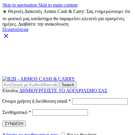
Skip to navigation
Skip to main content
☀️ Θερινές Διακοπές Armos Cash & Carry: Σας ενημερώνουμε ότι
το φυσικό μας κατάστημα θα παραμείνει κλειστό για ορισμένες
ημέρες. Διαβάστε την ανακοίνωση
Περισσότερα
ARMOS CASH & CARRY B2B - ΜΟΝΟ ΓΙΑ
ΜΕΤΑΠΩΛΗΤΕΣ
ARMOS CASH & CARRY B2B
Search
Είσοδος
ΔΗΜΙΟΥΡΓΕΙΣΤΕ ΤΟ ΛΟΓΑΡΙΑΣΜΟ ΣΑΣ
Απαιτείται
Όνομα χρήστη ή διεύθυνση email
*
Απαιτείται
Συνθηματικό
*
ΣΥΝΔΕΣΗ
Χάσατε το συνθηματικό σας;
Να με θυμάσαι