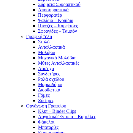
Σύρματα Συρραπτικού
Αποσυρραπτικά
Περφορατέρ
Ψαλίδια – Κοπίδια
Πινέζες – Καρφίτσες
Σφραγίδες – Ταμπόν
Γραφική Ύλη
Στυλό
Ανταλλακτικά
Μολύβια
Μηχανικά Μολύβια
Μύτες Ανταλλακτικές
Λάστιχα
Συνδετήρες
Ρολά σχεδίου
Μαρκαδόροι
Διορθωτικά
Γόμες
Ξύστρες
Οργάνωση Γραφείου
Κλιπ – Binder Clips
Λογιστικά Έντυπα – Καρτέλες
Φάκελοι
Μπαταρίες
Ετικετογράφοι