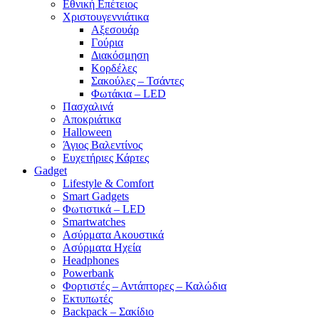
Εθνική Επέτειος
Χριστουγεννιάτικα
Αξεσουάρ
Γούρια
Διακόσμηση
Κορδέλες
Σακούλες – Τσάντες
Φωτάκια – LED
Πασχαλινά
Αποκριάτικα
Halloween
Άγιος Βαλεντίνος
Ευχετήριες Κάρτες
Gadget
Lifestyle & Comfort
Smart Gadgets
Φωτιστικά – LED
Smartwatches
Ασύρματα Ακουστικά
Ασύρματα Ηχεία
Headphones
Powerbank
Φορτιστές – Αντάπτορες – Καλώδια
Εκτυπωτές
Backpack – Σακίδιο