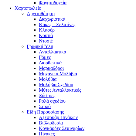
Φαγητοδοχεία
Χαρτοπωλείο
Αρχειοθέτηση
Διαχωριστικά
Θήκες – Ζελατίνες
Κλασέρ
Κουτιά
Ντοσιέ
Γραφική Ύλη
Ανταλλακτικά
Γόμες
Διορθωτικά
Μαρκαδόροι
Μηχανικά Μολύβια
Μολύβια
Μολύβια Σχεδίου
Μύτες Ανταλλακτικές
Ξύστρες
Ρολά σχεδίου
Στυλό
Είδη Παρουσίασης
Αξεσουάρ Πινάκων
Βιβλιοδεσία
Κονκάρδες Σεμιναρίων
Πίνακες