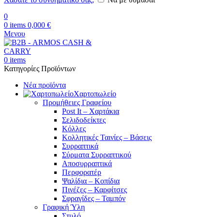
0
0
items
0,000
€
Μενου
0
items
Κατηγορίες Προϊόντων
Νέα προϊόντα
Χαρτοπωλείο
Προμήθειες Γραφείου
Post It – Χαρτάκια
Σελιδοδείκτες
Κόλλες
Κολλητικές Ταινίες – Βάσεις
Συρραπτικά
Σύρματα Συρραπτικού
Αποσυρραπτικά
Περφορατέρ
Ψαλίδια – Κοπίδια
Πινέζες – Καρφίτσες
Σφραγίδες – Ταμπόν
Γραφική Ύλη
Στυλό