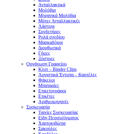
Ανταλλακτικά
Μολύβια
Μηχανικά Μολύβια
Μύτες Ανταλλακτικές
Λάστιχα
Συνδετήρες
Ρολά σχεδίου
Μαρκαδόροι
Διορθωτικά
Γόμες
Ξύστρες
Οργάνωση Γραφείου
Κλιπ – Binder Clips
Λογιστικά Έντυπα – Καρτέλες
Φάκελοι
Μπαταρίες
Ετικετογράφοι
Ετικέτες
Αριθμομηχανές
Συσκευασία
Ταινίες Συσκευασίας
Είδη Περιτυλίγματος
Χαρτοκιβώτια
Σακούλες
Κορδέλες