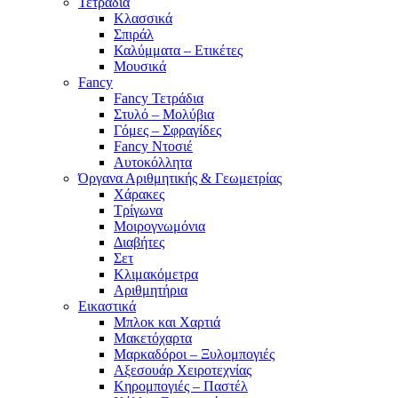
Τετράδια
Κλασσικά
Σπιράλ
Καλύμματα – Ετικέτες
Μουσικά
Fancy
Fancy Τετράδια
Στυλό – Μολύβια
Γόμες – Σφραγίδες
Fancy Ντοσιέ
Αυτοκόλλητα
Όργανα Αριθμητικής & Γεωμετρίας
Χάρακες
Τρίγωνα
Mοιρογνωμόνια
Διαβήτες
Σετ
Κλιμακόμετρα
Αριθμητήρια
Εικαστικά
Μπλοκ και Χαρτιά
Μακετόχαρτα
Μαρκαδόροι – Ξυλομπογιές
Αξεσουάρ Χειροτεχνίας
Κηρομπογιές – Παστέλ