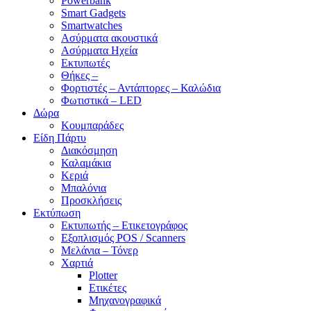
Powerbank
Smart Gadgets
Smartwatches
Ασύρματα ακουστικά
Ασύρματα Ηχεία
Εκτυπωτές
Θήκες –
Φορτιστές – Αντάπτορες – Καλώδια
Φωτιστικά – LED
Δώρα
Κουμπαράδες
Είδη Πάρτυ
Διακόσμηση
Καλαμάκια
Κεριά
Μπαλόνια
Προσκλήσεις
Εκτύπωση
Εκτυπωτής – Ετικετογράφος
Εξοπλισμός POS / Scanners
Μελάνια – Τόνερ
Χαρτιά
Plotter
Ετικέτες
Μηχανογραφικά