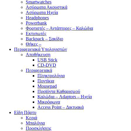
Smartwatches
Ασύρματα Ακουστικά
Ασύρματα Ηχεία
Headphones
Powerbank
Φορτιστές – Αντάπτορες – Καλώδια
Εκτυπωτές
Backpack – Σακίδιο
Θήκες –
Περιφερειακά Υπολογιστών
Αποθήκευση
USB Stick
CD-DVD
Περιφερειακά
Πληκτρολόγια
Ποντίκια
Mousepad
Προϊόντα Καθαρισμού
Καλώδια – Adaptors – Ηχεία
Μικρόφωνα
Access Point – Δικτυακά
Είδη Πάρτυ
Κεριά
Μπαλόνια
Προσκλήσεις