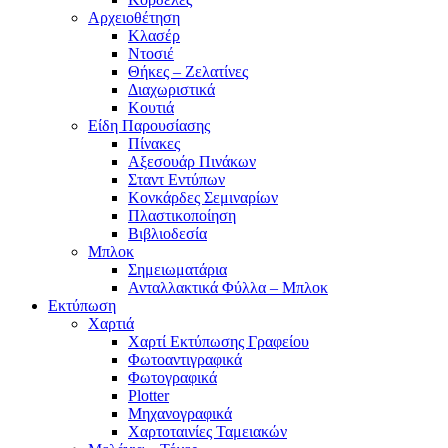
Αρχειοθέτηση
Κλασέρ
Ντοσιέ
Θήκες – Ζελατίνες
Διαχωριστικά
Κουτιά
Είδη Παρουσίασης
Πίνακες
Αξεσουάρ Πινάκων
Σταντ Εντύπων
Κονκάρδες Σεμιναρίων
Πλαστικοποίηση
Βιβλιοδεσία
Μπλοκ
Σημειωματάρια
Ανταλλακτικά Φύλλα – Μπλοκ
Εκτύπωση
Χαρτιά
Χαρτί Εκτύπωσης Γραφείου
Φωτοαντιγραφικά
Φωτογραφικά
Plotter
Μηχανογραφικά
Χαρτοταινίες Ταμειακών