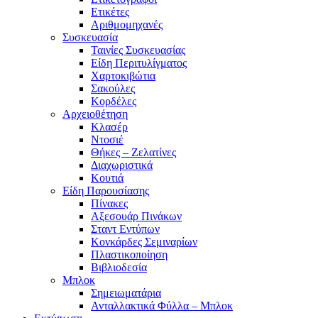
Ετικέτες
Αριθμομηχανές
Συσκευασία
Ταινίες Συσκευασίας
Είδη Περιτυλίγματος
Χαρτοκιβώτια
Σακούλες
Κορδέλες
Αρχειοθέτηση
Κλασέρ
Ντοσιέ
Θήκες – Ζελατίνες
Διαχωριστικά
Κουτιά
Είδη Παρουσίασης
Πίνακες
Αξεσουάρ Πινάκων
Σταντ Εντύπων
Κονκάρδες Σεμιναρίων
Πλαστικοποίηση
Βιβλιοδεσία
Μπλοκ
Σημειωματάρια
Ανταλλακτικά Φύλλα – Μπλοκ