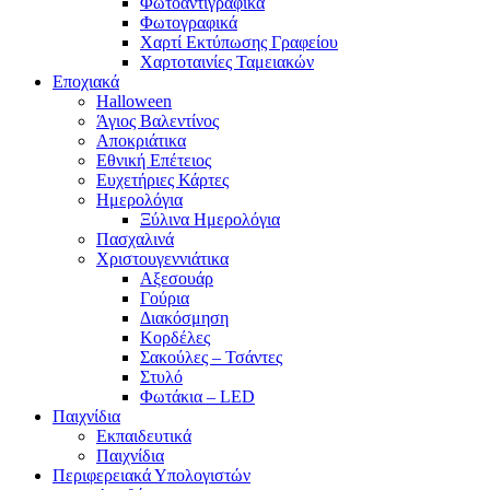
Φωτοαντιγραφικά
Φωτογραφικά
Χαρτί Εκτύπωσης Γραφείου
Χαρτοταινίες Ταμειακών
Εποχιακά
Halloween
Άγιος Βαλεντίνος
Αποκριάτικα
Εθνική Επέτειος
Ευχετήριες Κάρτες
Ημερολόγια
Ξύλινα Ημερολόγια
Πασχαλινά
Χριστουγεννιάτικα
Αξεσουάρ
Γούρια
Διακόσμηση
Κορδέλες
Σακούλες – Τσάντες
Στυλό
Φωτάκια – LED
Παιχνίδια
Εκπαιδευτικά
Παιχνίδια
Περιφερειακά Υπολογιστών