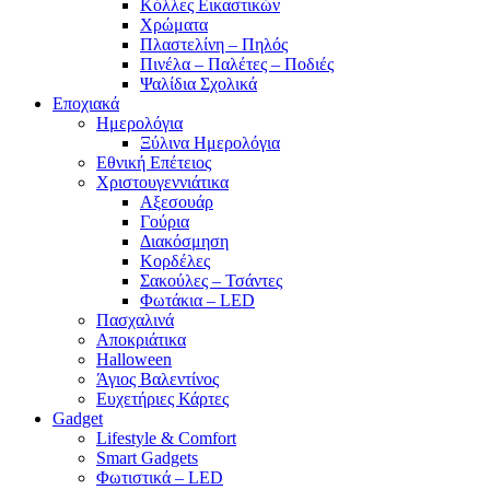
Κόλλες Εικαστικών
Χρώματα
Πλαστελίνη – Πηλός
Πινέλα – Παλέτες – Ποδιές
Ψαλίδια Σχολικά
Εποχιακά
Ημερολόγια
Ξύλινα Ημερολόγια
Εθνική Επέτειος
Χριστουγεννιάτικα
Αξεσουάρ
Γούρια
Διακόσμηση
Κορδέλες
Σακούλες – Τσάντες
Φωτάκια – LED
Πασχαλινά
Αποκριάτικα
Halloween
Άγιος Βαλεντίνος
Ευχετήριες Κάρτες
Gadget
Lifestyle & Comfort
Smart Gadgets
Φωτιστικά – LED