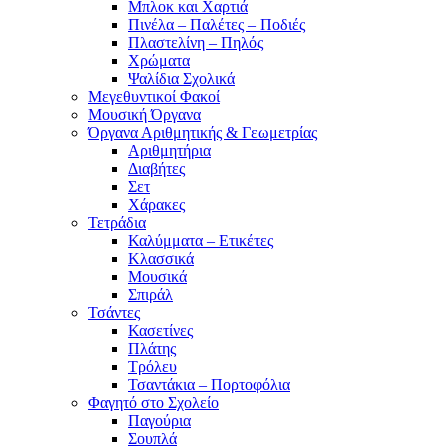
Μπλοκ και Χαρτιά
Πινέλα – Παλέτες – Ποδιές
Πλαστελίνη – Πηλός
Χρώματα
Ψαλίδια Σχολικά
Μεγεθυντικοί Φακοί
Μουσική Όργανα
Όργανα Αριθμητικής & Γεωμετρίας
Αριθμητήρια
Διαβήτες
Σετ
Χάρακες
Τετράδια
Καλύμματα – Ετικέτες
Κλασσικά
Μουσικά
Σπιράλ
Τσάντες
Κασετίνες
Πλάτης
Τρόλευ
Τσαντάκια – Πορτοφόλια
Φαγητό στο Σχολείο
Παγούρια
Σουπλά