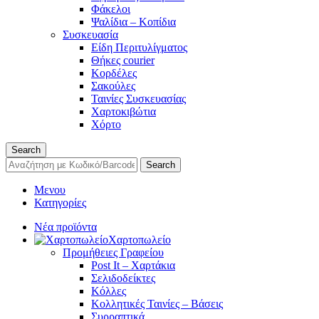
Φάκελοι
Ψαλίδια – Κοπίδια
Συσκευασία
Είδη Περιτυλίγματος
Θήκες courier
Κορδέλες
Σακούλες
Ταινίες Συσκευασίας
Χαρτοκιβώτια
Χόρτο
Search
Search
Μενου
Κατηγορίες
Νέα προϊόντα
Χαρτοπωλείο
Προμήθειες Γραφείου
Post It – Χαρτάκια
Σελιδοδείκτες
Κόλλες
Κολλητικές Ταινίες – Βάσεις
Συρραπτικά