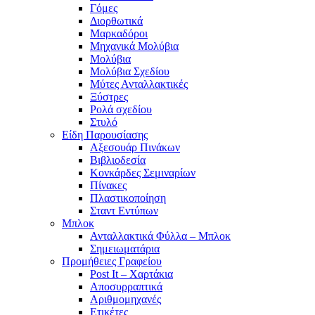
Γόμες
Διορθωτικά
Μαρκαδόροι
Μηχανικά Μολύβια
Μολύβια
Μολύβια Σχεδίου
Μύτες Ανταλλακτικές
Ξύστρες
Ρολά σχεδίου
Στυλό
Είδη Παρουσίασης
Αξεσουάρ Πινάκων
Βιβλιοδεσία
Κονκάρδες Σεμιναρίων
Πίνακες
Πλαστικοποίηση
Σταντ Εντύπων
Μπλοκ
Ανταλλακτικά Φύλλα – Μπλοκ
Σημειωματάρια
Προμήθειες Γραφείου
Post It – Χαρτάκια
Αποσυρραπτικά
Αριθμομηχανές
Ετικέτες