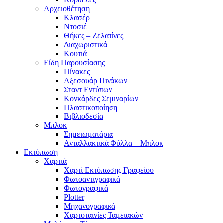
Αρχειοθέτηση
Κλασέρ
Ντοσιέ
Θήκες – Ζελατίνες
Διαχωριστικά
Κουτιά
Είδη Παρουσίασης
Πίνακες
Αξεσουάρ Πινάκων
Σταντ Εντύπων
Κονκάρδες Σεμιναρίων
Πλαστικοποίηση
Βιβλιοδεσία
Μπλοκ
Σημειωματάρια
Ανταλλακτικά Φύλλα – Μπλοκ
Εκτύπωση
Χαρτιά
Χαρτί Εκτύπωσης Γραφείου
Φωτοαντιγραφικά
Φωτογραφικά
Plotter
Μηχανογραφικά
Χαρτοταινίες Ταμειακών