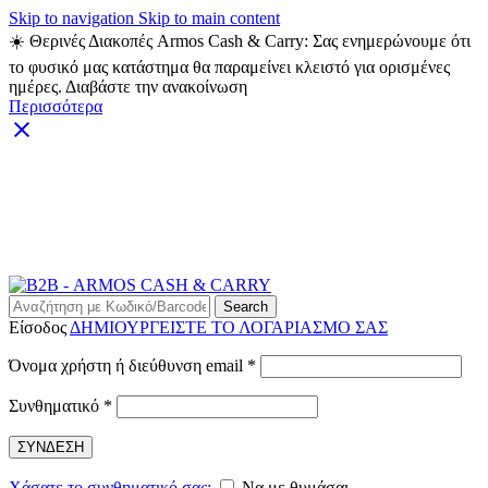
Skip to navigation
Skip to main content
☀️ Θερινές Διακοπές Armos Cash & Carry: Σας ενημερώνουμε ότι
το φυσικό μας κατάστημα θα παραμείνει κλειστό για ορισμένες
ημέρες. Διαβάστε την ανακοίνωση
Περισσότερα
ARMOS CASH & CARRY B2B - ΜΟΝΟ ΓΙΑ
ΜΕΤΑΠΩΛΗΤΕΣ
ARMOS CASH & CARRY B2B
Search
Είσοδος
ΔΗΜΙΟΥΡΓΕΙΣΤΕ ΤΟ ΛΟΓΑΡΙΑΣΜΟ ΣΑΣ
Απαιτείται
Όνομα χρήστη ή διεύθυνση email
*
Απαιτείται
Συνθηματικό
*
ΣΥΝΔΕΣΗ
Χάσατε το συνθηματικό σας;
Να με θυμάσαι