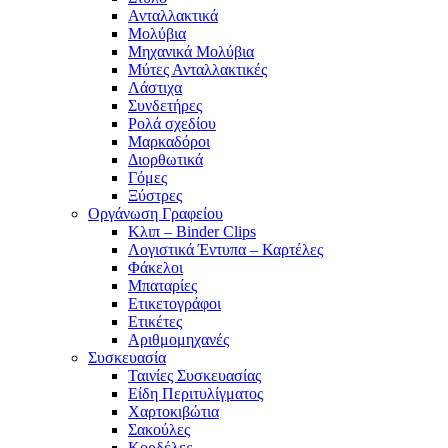
Ανταλλακτικά
Μολύβια
Μηχανικά Μολύβια
Μύτες Ανταλλακτικές
Λάστιχα
Συνδετήρες
Ρολά σχεδίου
Μαρκαδόροι
Διορθωτικά
Γόμες
Ξύστρες
Οργάνωση Γραφείου
Κλιπ – Binder Clips
Λογιστικά Έντυπα – Καρτέλες
Φάκελοι
Μπαταρίες
Ετικετογράφοι
Ετικέτες
Αριθμομηχανές
Συσκευασία
Ταινίες Συσκευασίας
Είδη Περιτυλίγματος
Χαρτοκιβώτια
Σακούλες
Κορδέλες