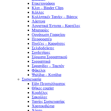
Ετικετογράφοι
Κλιπ – Binder Clips
Κόλλες
Κολλητικές Ταινίες – Βάσεις
Λάστιχα
Λογιστικά Έντυπα – Καρτέλες
Μπαταρίες
Οργάνωση Γραφείου
Περφορατέρ
Πινέζες – Καρφίτσες
Σελιδοδείκτες
Συνδετήρες
Σύρματα Συρραπτικού
Συρραπτικά
Σφραγίδες – Ταμπόν
Φάκελοι
Ψαλίδια – Κοπίδια
Συσκευασία
Είδη Περιτυλίγματος
Θήκες courier
Κορδέλες
Σακούλες
Ταινίες Συσκευασίας
Χαρτοκιβώτια
Χόρτο