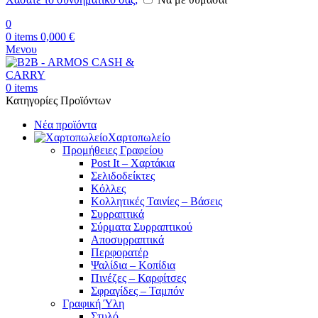
0
0
items
0,000
€
Μενου
0
items
Κατηγορίες Προϊόντων
Νέα προϊόντα
Χαρτοπωλείο
Προμήθειες Γραφείου
Post It – Χαρτάκια
Σελιδοδείκτες
Κόλλες
Κολλητικές Ταινίες – Βάσεις
Συρραπτικά
Σύρματα Συρραπτικού
Αποσυρραπτικά
Περφορατέρ
Ψαλίδια – Κοπίδια
Πινέζες – Καρφίτσες
Σφραγίδες – Ταμπόν
Γραφική Ύλη
Στυλό