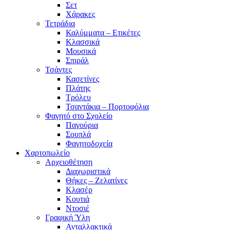
Σετ
Χάρακες
Τετράδια
Καλύμματα – Ετικέτες
Κλασσικά
Μουσικά
Σπιράλ
Τσάντες
Κασετίνες
Πλάτης
Τρόλευ
Τσαντάκια – Πορτοφόλια
Φαγητό στο Σχολείο
Παγούρια
Σουπλά
Φαγητοδοχεία
Χαρτοπωλείο
Αρχειοθέτηση
Διαχωριστικά
Θήκες – Ζελατίνες
Κλασέρ
Κουτιά
Ντοσιέ
Γραφική Ύλη
Ανταλλακτικά