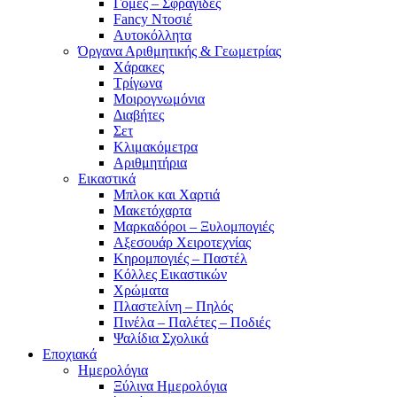
Γόμες – Σφραγίδες
Fancy Ντοσιέ
Αυτοκόλλητα
Όργανα Αριθμητικής & Γεωμετρίας
Χάρακες
Τρίγωνα
Mοιρογνωμόνια
Διαβήτες
Σετ
Κλιμακόμετρα
Αριθμητήρια
Εικαστικά
Μπλοκ και Χαρτιά
Μακετόχαρτα
Μαρκαδόροι – Ξυλομπογιές
Αξεσουάρ Χειροτεχνίας
Κηρομπογιές – Παστέλ
Κόλλες Εικαστικών
Χρώματα
Πλαστελίνη – Πηλός
Πινέλα – Παλέτες – Ποδιές
Ψαλίδια Σχολικά
Εποχιακά
Ημερολόγια
Ξύλινα Ημερολόγια