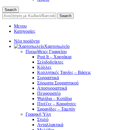
Search
Search
Μενου
Κατηγορίες
Νέα προϊόντα
Χαρτοπωλείο
Προμήθειες Γραφείου
Post It – Χαρτάκια
Σελιδοδείκτες
Κόλλες
Κολλητικές Ταινίες – Βάσεις
Συρραπτικά
Σύρματα Συρραπτικού
Αποσυρραπτικά
Περφορατέρ
Ψαλίδια – Κοπίδια
Πινέζες – Καρφίτσες
Σφραγίδες – Ταμπόν
Γραφική Ύλη
Στυλό
Ανταλλακτικά
Μολύβια