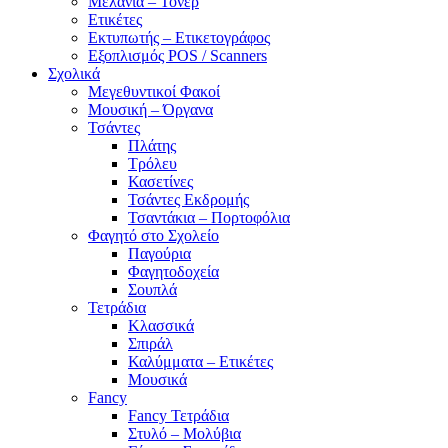
Μελάνια – Τόνερ
Ετικέτες
Εκτυπωτής – Ετικετογράφος
Εξοπλισμός POS / Scanners
Σχολικά
Μεγεθυντικοί Φακοί
Μουσική – Όργανα
Τσάντες
Πλάτης
Τρόλευ
Κασετίνες
Τσάντες Εκδρομής
Τσαντάκια – Πορτοφόλια
Φαγητό στο Σχολείο
Παγούρια
Φαγητοδοχεία
Σουπλά
Τετράδια
Κλασσικά
Σπιράλ
Καλύμματα – Ετικέτες
Μουσικά
Fancy
Fancy Τετράδια
Στυλό – Μολύβια