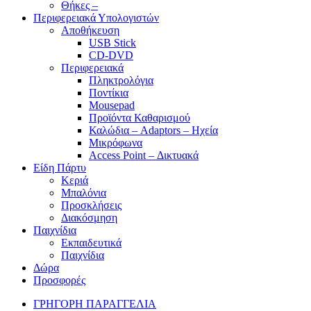
Θήκες –
Περιφερειακά Υπολογιστών
Αποθήκευση
USB Stick
CD-DVD
Περιφερειακά
Πληκτρολόγια
Ποντίκια
Mousepad
Προϊόντα Καθαρισμού
Καλώδια – Adaptors – Ηχεία
Μικρόφωνα
Access Point – Δικτυακά
Είδη Πάρτυ
Κεριά
Μπαλόνια
Προσκλήσεις
Διακόσμηση
Παιχνίδια
Εκπαιδευτικά
Παιχνίδια
Δώρα
Προσφορές
ΓΡΗΓΟΡΗ ΠΑΡΑΓΓΕΛΙΑ