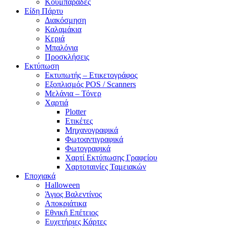
Κουμπαράδες
Είδη Πάρτυ
Διακόσμηση
Καλαμάκια
Κεριά
Μπαλόνια
Προσκλήσεις
Εκτύπωση
Εκτυπωτής – Ετικετογράφος
Εξοπλισμός POS / Scanners
Μελάνια – Τόνερ
Χαρτιά
Plotter
Ετικέτες
Μηχανογραφικά
Φωτοαντιγραφικά
Φωτογραφικά
Χαρτί Εκτύπωσης Γραφείου
Χαρτοταινίες Ταμειακών
Εποχιακά
Halloween
Άγιος Βαλεντίνος
Αποκριάτικα
Εθνική Επέτειος
Ευχετήριες Κάρτες