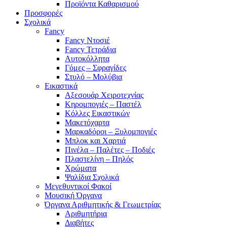
Προϊόντα Καθαρισμού
Προσφορές
Σχολικά
Fancy
Fancy Ντοσιέ
Fancy Τετράδια
Αυτοκόλλητα
Γόμες – Σφραγίδες
Στυλό – Μολύβια
Εικαστικά
Αξεσουάρ Χειροτεχνίας
Κηρομπογιές – Παστέλ
Κόλλες Εικαστικών
Μακετόχαρτα
Μαρκαδόροι – Ξυλομπογιές
Μπλοκ και Χαρτιά
Πινέλα – Παλέτες – Ποδιές
Πλαστελίνη – Πηλός
Χρώματα
Ψαλίδια Σχολικά
Μεγεθυντικοί Φακοί
Μουσική Όργανα
Όργανα Αριθμητικής & Γεωμετρίας
Αριθμητήρια
Διαβήτες