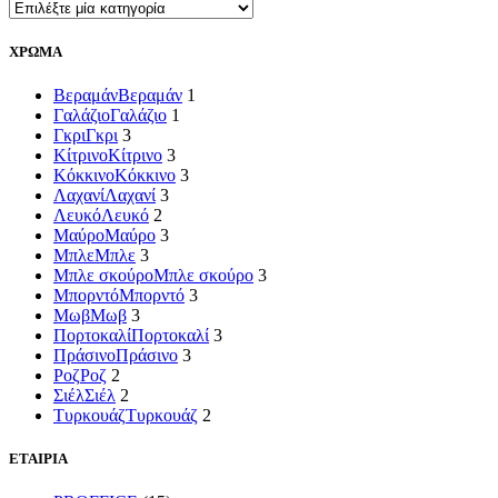
ΧΡΩΜΑ
Βεραμάν
Βεραμάν
1
Γαλάζιο
Γαλάζιο
1
Γκρι
Γκρι
3
Κίτρινο
Κίτρινο
3
Κόκκινο
Κόκκινο
3
Λαχανί
Λαχανί
3
Λευκό
Λευκό
2
Μαύρο
Μαύρο
3
Μπλε
Μπλε
3
Μπλε σκούρο
Μπλε σκούρο
3
Μπορντό
Μπορντό
3
Μωβ
Μωβ
3
Πορτοκαλί
Πορτοκαλί
3
Πράσινο
Πράσινο
3
Ροζ
Ροζ
2
Σιέλ
Σιέλ
2
Τυρκουάζ
Τυρκουάζ
2
ΕΤΑΙΡΙΑ