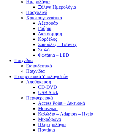
Ημερολόγια
Ξύλινα Ημερολόγια
Πασχαλινά
Χριστουγεννιάτικα
Αξεσουάρ
Γούρια
Διακόσμηση
Κορδέλες
Σακούλες – Τσάντες
Στυλό
Φωτάκια – LED
Παιχνίδια
Εκπαιδευτικά
Παιχνίδια
Περιφερειακά Υπολογιστών
Αποθήκευση
CD-DVD
USB Stick
Περιφερειακά
Access Point – Δικτυακά
Mousepad
Καλώδια – Adaptors – Ηχεία
Μικρόφωνα
Πληκτρολόγια
Ποντίκια