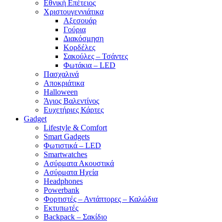
Εθνική Επέτειος
Χριστουγεννιάτικα
Αξεσουάρ
Γούρια
Διακόσμηση
Κορδέλες
Σακούλες – Τσάντες
Φωτάκια – LED
Πασχαλινά
Αποκριάτικα
Halloween
Άγιος Βαλεντίνος
Ευχετήριες Κάρτες
Gadget
Lifestyle & Comfort
Smart Gadgets
Φωτιστικά – LED
Smartwatches
Ασύρματα Ακουστικά
Ασύρματα Ηχεία
Headphones
Powerbank
Φορτιστές – Αντάπτορες – Καλώδια
Εκτυπωτές
Backpack – Σακίδιο