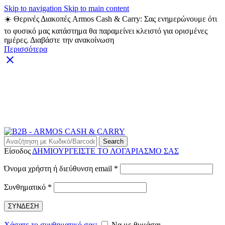
Skip to navigation
Skip to main content
☀️ Θερινές Διακοπές Armos Cash & Carry: Σας ενημερώνουμε ότι
το φυσικό μας κατάστημα θα παραμείνει κλειστό για ορισμένες
ημέρες. Διαβάστε την ανακοίνωση
Περισσότερα
ARMOS CASH & CARRY B2B - ΜΟΝΟ ΓΙΑ
ΜΕΤΑΠΩΛΗΤΕΣ
ARMOS CASH & CARRY B2B
Search
Είσοδος
ΔΗΜΙΟΥΡΓΕΙΣΤΕ ΤΟ ΛΟΓΑΡΙΑΣΜΟ ΣΑΣ
Απαιτείται
Όνομα χρήστη ή διεύθυνση email
*
Απαιτείται
Συνθηματικό
*
ΣΥΝΔΕΣΗ
Χάσατε το συνθηματικό σας;
Να με θυμάσαι