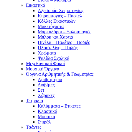
Εικαστικά
Αξεσουάρ Χειροτεχνίας
Κηρομπογιές – Παστέλ
Κόλλες Εικαστικών
Μακετόχαρτα
Μαρκαδόροι – Ξυλομπογιές
Μπλοκ και Χαρτιά
Πινέλα – Παλέτες – Ποδιές
Πλαστελίνη – Πηλός
Χρώματα
Ψαλίδια Σχολικά
Μεγεθυντικοί Φακοί
Μουσική Όργανα
Όργανα Αριθμητικής & Γεωμετρίας
Αριθμητήρια
Διαβήτες
Σετ
Χάρακες
Τετράδια
Καλύμματα – Ετικέτες
Κλασσικά
Μουσικά
Σπιράλ
Τσάντες