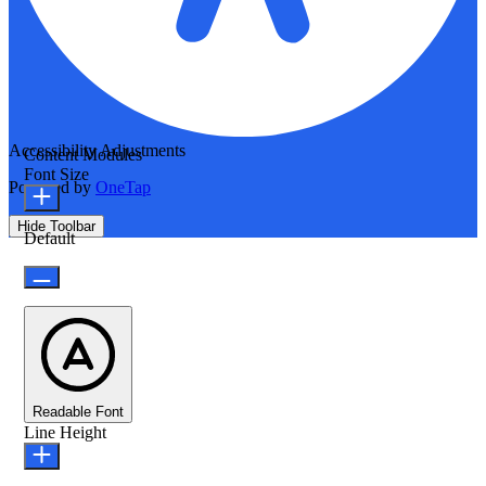
Accessibility Adjustments
Content Modules
Font Size
Powered by
OneTap
Hide Toolbar
Default
Readable Font
Line Height