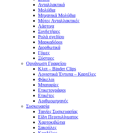
Ανταλλακτικά
Μολύβια
Μηχανικά Μολύβια
Μύτες Ανταλλακτικές
Λάστιχα
Συνδετήρες
Ρολά σχεδίου
Μαρκαδόροι
Διορθωτικά
Γόμες
Ξύστρες
Οργάνωση Γραφείου
Κλιπ – Binder Clips
Λογιστικά Έντυπα – Καρτέλες
Φάκελοι
Μπαταρίες
Ετικετογράφοι
Ετικέτες
Αριθμομηχανές
Συσκευασία
Ταινίες Συσκευασίας
Είδη Περιτυλίγματος
Χαρτοκιβώτια
Σακούλες
Κορδέλες