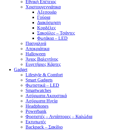
Εθνική Επέτειος
Χριστουγεννιάτικα
Αξεσουάρ
Γούρια
Διακόσμηση
Κορδέλες
Σακούλες – Τσάντες
Φωτάκια – LED
Πασχαλινά
Αποκριάτικα
Halloween
Άγιος Βαλεντίνος
Ευχετήριες Κάρτες
Gadget
Lifestyle & Comfort
Smart Gadgets
Φωτιστικά – LED
Smartwatches
Ασύρματα Ακουστικά
Ασύρματα Ηχεία
Headphones
Powerbank
Φορτιστές – Αντάπτορες – Καλώδια
Εκτυπωτές
Backpack – Σακίδιο