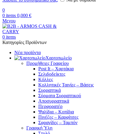
0
0
items
0,000
€
Μενου
0
items
Κατηγορίες Προϊόντων
Νέα προϊόντα
Χαρτοπωλείο
Προμήθειες Γραφείου
Post It – Χαρτάκια
Σελιδοδείκτες
Κόλλες
Κολλητικές Ταινίες – Βάσεις
Συρραπτικά
Σύρματα Συρραπτικού
Αποσυρραπτικά
Περφορατέρ
Ψαλίδια – Κοπίδια
Πινέζες – Καρφίτσες
Σφραγίδες – Ταμπόν
Γραφική Ύλη
Στυλό