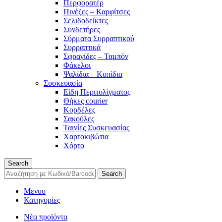
Περφορατέρ
Πινέζες – Καρφίτσες
Σελιδοδείκτες
Συνδετήρες
Σύρματα Συρραπτικού
Συρραπτικά
Σφραγίδες – Ταμπόν
Φάκελοι
Ψαλίδια – Κοπίδια
Συσκευασία
Είδη Περιτυλίγματος
Θήκες courier
Κορδέλες
Σακούλες
Ταινίες Συσκευασίας
Χαρτοκιβώτια
Χόρτο
Search
Search
Μενου
Κατηγορίες
Νέα προϊόντα