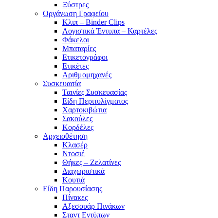
Ξύστρες
Οργάνωση Γραφείου
Κλιπ – Binder Clips
Λογιστικά Έντυπα – Καρτέλες
Φάκελοι
Μπαταρίες
Ετικετογράφοι
Ετικέτες
Αριθμομηχανές
Συσκευασία
Ταινίες Συσκευασίας
Είδη Περιτυλίγματος
Χαρτοκιβώτια
Σακούλες
Κορδέλες
Αρχειοθέτηση
Κλασέρ
Ντοσιέ
Θήκες – Ζελατίνες
Διαχωριστικά
Κουτιά
Είδη Παρουσίασης
Πίνακες
Αξεσουάρ Πινάκων
Σταντ Εντύπων