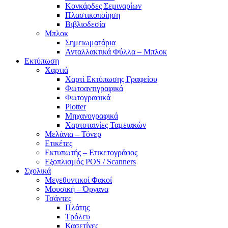
Κονκάρδες Σεμιναρίων
Πλαστικοποίηση
Βιβλιοδεσία
Μπλοκ
Σημειωματάρια
Ανταλλακτικά Φύλλα – Μπλοκ
Εκτύπωση
Χαρτιά
Χαρτί Εκτύπωσης Γραφείου
Φωτοαντιγραφικά
Φωτογραφικά
Plotter
Μηχανογραφικά
Χαρτοταινίες Ταμειακών
Μελάνια – Τόνερ
Ετικέτες
Εκτυπωτής – Ετικετογράφος
Εξοπλισμός POS / Scanners
Σχολικά
Μεγεθυντικοί Φακοί
Μουσική – Όργανα
Τσάντες
Πλάτης
Τρόλευ
Κασετίνες