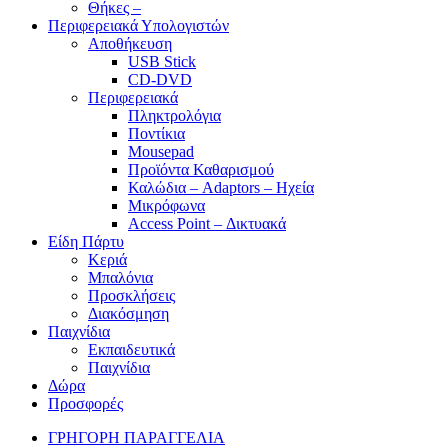
Θήκες –
Περιφερειακά Υπολογιστών
Αποθήκευση
USB Stick
CD-DVD
Περιφερειακά
Πληκτρολόγια
Ποντίκια
Mousepad
Προϊόντα Καθαρισμού
Καλώδια – Adaptors – Ηχεία
Μικρόφωνα
Access Point – Δικτυακά
Είδη Πάρτυ
Κεριά
Μπαλόνια
Προσκλήσεις
Διακόσμηση
Παιχνίδια
Εκπαιδευτικά
Παιχνίδια
Δώρα
Προσφορές
ΓΡΗΓΟΡΗ ΠΑΡΑΓΓΕΛΙΑ