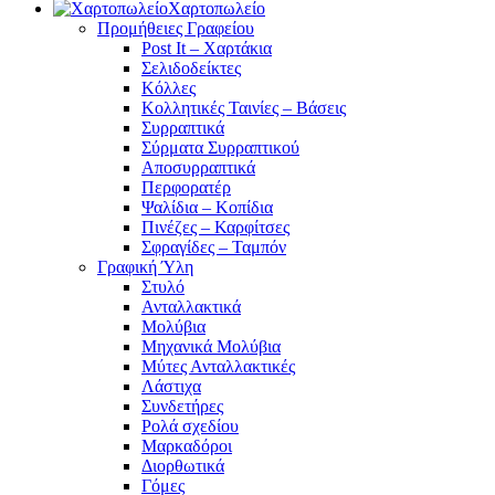
Χαρτοπωλείο
Προμήθειες Γραφείου
Post It – Χαρτάκια
Σελιδοδείκτες
Κόλλες
Κολλητικές Ταινίες – Βάσεις
Συρραπτικά
Σύρματα Συρραπτικού
Αποσυρραπτικά
Περφορατέρ
Ψαλίδια – Κοπίδια
Πινέζες – Καρφίτσες
Σφραγίδες – Ταμπόν
Γραφική Ύλη
Στυλό
Ανταλλακτικά
Μολύβια
Μηχανικά Μολύβια
Μύτες Ανταλλακτικές
Λάστιχα
Συνδετήρες
Ρολά σχεδίου
Μαρκαδόροι
Διορθωτικά
Γόμες