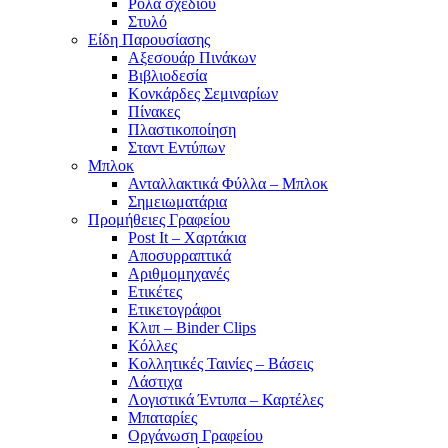
Ρολά σχεδίου
Στυλό
Είδη Παρουσίασης
Αξεσουάρ Πινάκων
Βιβλιοδεσία
Κονκάρδες Σεμιναρίων
Πίνακες
Πλαστικοποίηση
Σταντ Εντύπων
Μπλοκ
Ανταλλακτικά Φύλλα – Μπλοκ
Σημειωματάρια
Προμήθειες Γραφείου
Post It – Χαρτάκια
Αποσυρραπτικά
Αριθμομηχανές
Ετικέτες
Ετικετογράφοι
Κλιπ – Binder Clips
Κόλλες
Κολλητικές Ταινίες – Βάσεις
Λάστιχα
Λογιστικά Έντυπα – Καρτέλες
Μπαταρίες
Οργάνωση Γραφείου