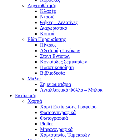
Αρχειοθέτηση
Κλασέρ
Ντοσιέ
Θήκες – Ζελατίνες
Διαχωριστικά
Κουτιά
Είδη Παρουσίασης
Πίνακες
Αξεσουάρ Πινάκων
Σταντ Εντύπων
Κονκάρδες Σεμιναρίων
Πλαστικοποίηση
Βιβλιοδεσία
Μπλοκ
Σημειωματάρια
Ανταλλακτικά Φύλλα – Μπλοκ
Εκτύπωση
Χαρτιά
Χαρτί Εκτύπωσης Γραφείου
Φωτοαντιγραφικά
Φωτογραφικά
Plotter
Μηχανογραφικά
Χαρτοταινίες Ταμειακών