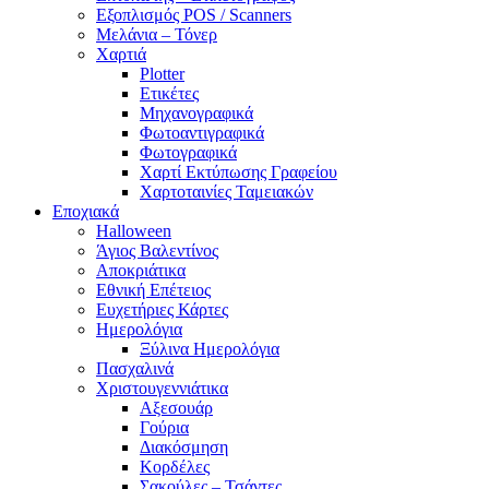
Εξοπλισμός POS / Scanners
Μελάνια – Τόνερ
Χαρτιά
Plotter
Ετικέτες
Μηχανογραφικά
Φωτοαντιγραφικά
Φωτογραφικά
Χαρτί Εκτύπωσης Γραφείου
Χαρτοταινίες Ταμειακών
Εποχιακά
Halloween
Άγιος Βαλεντίνος
Αποκριάτικα
Εθνική Επέτειος
Ευχετήριες Κάρτες
Ημερολόγια
Ξύλινα Ημερολόγια
Πασχαλινά
Χριστουγεννιάτικα
Αξεσουάρ
Γούρια
Διακόσμηση
Κορδέλες
Σακούλες – Τσάντες