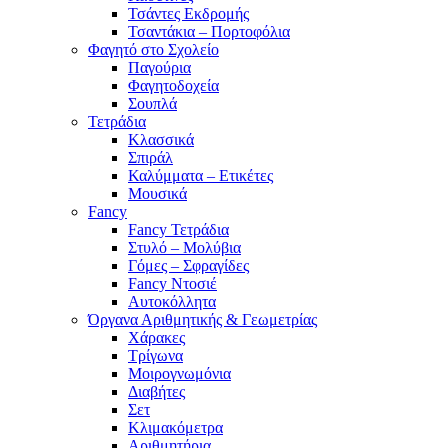
Τσάντες Εκδρομής
Τσαντάκια – Πορτοφόλια
Φαγητό στο Σχολείο
Παγούρια
Φαγητοδοχεία
Σουπλά
Τετράδια
Κλασσικά
Σπιράλ
Καλύμματα – Ετικέτες
Μουσικά
Fancy
Fancy Τετράδια
Στυλό – Μολύβια
Γόμες – Σφραγίδες
Fancy Ντοσιέ
Αυτοκόλλητα
Όργανα Αριθμητικής & Γεωμετρίας
Χάρακες
Τρίγωνα
Mοιρογνωμόνια
Διαβήτες
Σετ
Κλιμακόμετρα
Αριθμητήρια