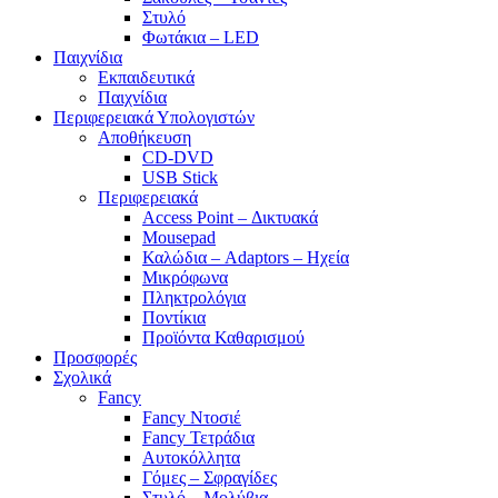
Στυλό
Φωτάκια – LED
Παιχνίδια
Εκπαιδευτικά
Παιχνίδια
Περιφερειακά Υπολογιστών
Αποθήκευση
CD-DVD
USB Stick
Περιφερειακά
Access Point – Δικτυακά
Mousepad
Καλώδια – Adaptors – Ηχεία
Μικρόφωνα
Πληκτρολόγια
Ποντίκια
Προϊόντα Καθαρισμού
Προσφορές
Σχολικά
Fancy
Fancy Ντοσιέ
Fancy Τετράδια
Αυτοκόλλητα
Γόμες – Σφραγίδες
Στυλό – Μολύβια