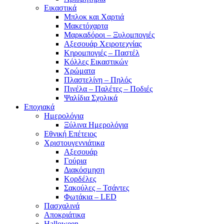
Εικαστικά
Μπλοκ και Χαρτιά
Μακετόχαρτα
Μαρκαδόροι – Ξυλομπογιές
Αξεσουάρ Χειροτεχνίας
Κηρομπογιές – Παστέλ
Κόλλες Εικαστικών
Χρώματα
Πλαστελίνη – Πηλός
Πινέλα – Παλέτες – Ποδιές
Ψαλίδια Σχολικά
Εποχιακά
Ημερολόγια
Ξύλινα Ημερολόγια
Εθνική Επέτειος
Χριστουγεννιάτικα
Αξεσουάρ
Γούρια
Διακόσμηση
Κορδέλες
Σακούλες – Τσάντες
Φωτάκια – LED
Πασχαλινά
Αποκριάτικα
Halloween