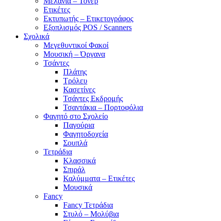
Μελάνια – Τόνερ
Ετικέτες
Εκτυπωτής – Ετικετογράφος
Εξοπλισμός POS / Scanners
Σχολικά
Μεγεθυντικοί Φακοί
Μουσική – Όργανα
Τσάντες
Πλάτης
Τρόλευ
Κασετίνες
Τσάντες Εκδρομής
Τσαντάκια – Πορτοφόλια
Φαγητό στο Σχολείο
Παγούρια
Φαγητοδοχεία
Σουπλά
Τετράδια
Κλασσικά
Σπιράλ
Καλύμματα – Ετικέτες
Μουσικά
Fancy
Fancy Τετράδια
Στυλό – Μολύβια