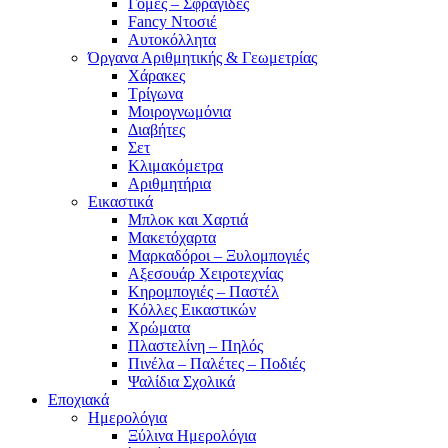
Γόμες – Σφραγίδες
Fancy Ντοσιέ
Αυτοκόλλητα
Όργανα Αριθμητικής & Γεωμετρίας
Χάρακες
Τρίγωνα
Mοιρογνωμόνια
Διαβήτες
Σετ
Κλιμακόμετρα
Αριθμητήρια
Εικαστικά
Μπλοκ και Χαρτιά
Μακετόχαρτα
Μαρκαδόροι – Ξυλομπογιές
Αξεσουάρ Χειροτεχνίας
Κηρομπογιές – Παστέλ
Κόλλες Εικαστικών
Χρώματα
Πλαστελίνη – Πηλός
Πινέλα – Παλέτες – Ποδιές
Ψαλίδια Σχολικά
Εποχιακά
Ημερολόγια
Ξύλινα Ημερολόγια