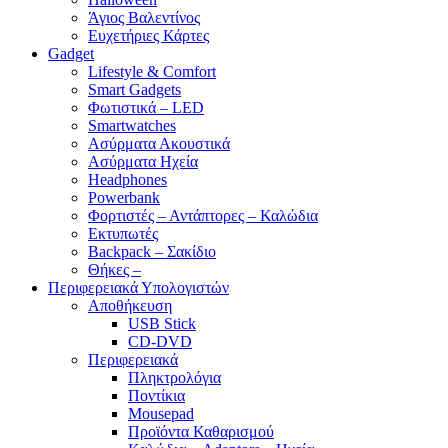
Άγιος Βαλεντίνος
Ευχετήριες Κάρτες
Gadget
Lifestyle & Comfort
Smart Gadgets
Φωτιστικά – LED
Smartwatches
Ασύρματα Ακουστικά
Ασύρματα Ηχεία
Headphones
Powerbank
Φορτιστές – Αντάπτορες – Καλώδια
Εκτυπωτές
Backpack – Σακίδιο
Θήκες –
Περιφερειακά Υπολογιστών
Αποθήκευση
USB Stick
CD-DVD
Περιφερειακά
Πληκτρολόγια
Ποντίκια
Mousepad
Προϊόντα Καθαρισμού