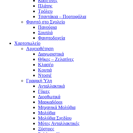
Κασετίνες
Πλάτης
Τρόλευ
Τσαντάκια – Πορτοφόλια
Φαγητό στο Σχολείο
Παγούρια
Σουπλά
Φαγητοδοχεία
Χαρτοπωλείο
Αρχειοθέτηση
Διαχωριστικά
Θήκες – Ζελατίνες
Κλασέρ
Κουτιά
Ντοσιέ
Γραφική Ύλη
Ανταλλακτικά
Γόμες
Διορθωτικά
Μαρκαδόροι
Μηχανικά Μολύβια
Μολύβια
Μολύβια Σχεδίου
Μύτες Ανταλλακτικές
Ξύστρες