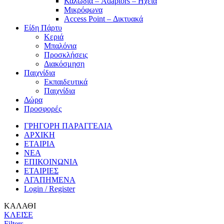
Καλώδια – Adaptors – Ηχεία
Μικρόφωνα
Access Point – Δικτυακά
Είδη Πάρτυ
Κεριά
Μπαλόνια
Προσκλήσεις
Διακόσμηση
Παιχνίδια
Εκπαιδευτικά
Παιχνίδια
Δώρα
Προσφορές
ΓΡΗΓΟΡΗ ΠΑΡΑΓΓΕΛΙΑ
ΑΡΧΙΚΗ
ΕΤΑΙΡΙΑ
ΝΕΑ
ΕΠΙΚΟΙΝΩΝΙΑ
ΕΤΑΙΡΙΕΣ
ΑΓΑΠΗΜΕΝΑ
Login / Register
ΚΑΛΑΘΙ
ΚΛΕΙΣΕ
Filters