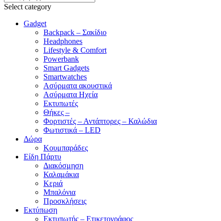
Select category
Gadget
Backpack – Σακίδιο
Headphones
Lifestyle & Comfort
Powerbank
Smart Gadgets
Smartwatches
Ασύρματα ακουστικά
Ασύρματα Ηχεία
Εκτυπωτές
Θήκες –
Φορτιστές – Αντάπτορες – Καλώδια
Φωτιστικά – LED
Δώρα
Κουμπαράδες
Είδη Πάρτυ
Διακόσμηση
Καλαμάκια
Κεριά
Μπαλόνια
Προσκλήσεις
Εκτύπωση
Εκτυπωτής – Ετικετογράφος