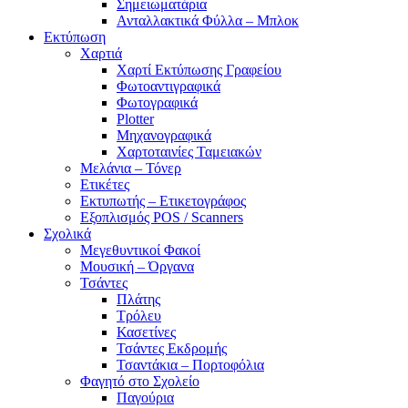
Σημειωματάρια
Ανταλλακτικά Φύλλα – Μπλοκ
Εκτύπωση
Χαρτιά
Χαρτί Εκτύπωσης Γραφείου
Φωτοαντιγραφικά
Φωτογραφικά
Plotter
Μηχανογραφικά
Χαρτοταινίες Ταμειακών
Μελάνια – Τόνερ
Ετικέτες
Εκτυπωτής – Ετικετογράφος
Εξοπλισμός POS / Scanners
Σχολικά
Μεγεθυντικοί Φακοί
Μουσική – Όργανα
Τσάντες
Πλάτης
Τρόλευ
Κασετίνες
Τσάντες Εκδρομής
Τσαντάκια – Πορτοφόλια
Φαγητό στο Σχολείο
Παγούρια