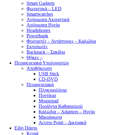
Smart Gadgets
Φωτιστικά – LED
Smartwatches
Ασύρματα Ακουστικά
Ασύρματα Ηχεία
Headphones
Powerbank
Φορτιστές – Αντάπτορες – Καλώδια
Εκτυπωτές
Backpack – Σακίδιο
Θήκες –
Περιφερειακά Υπολογιστών
Αποθήκευση
USB Stick
CD-DVD
Περιφερειακά
Πληκτρολόγια
Ποντίκια
Mousepad
Προϊόντα Καθαρισμού
Καλώδια – Adaptors – Ηχεία
Μικρόφωνα
Access Point – Δικτυακά
Είδη Πάρτυ
Κεριά