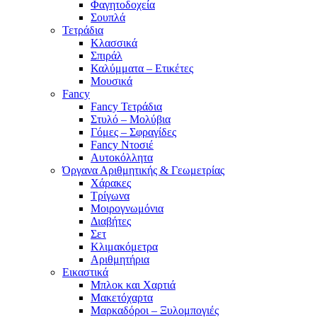
Φαγητοδοχεία
Σουπλά
Τετράδια
Κλασσικά
Σπιράλ
Καλύμματα – Ετικέτες
Μουσικά
Fancy
Fancy Τετράδια
Στυλό – Μολύβια
Γόμες – Σφραγίδες
Fancy Ντοσιέ
Αυτοκόλλητα
Όργανα Αριθμητικής & Γεωμετρίας
Χάρακες
Τρίγωνα
Mοιρογνωμόνια
Διαβήτες
Σετ
Κλιμακόμετρα
Αριθμητήρια
Εικαστικά
Μπλοκ και Χαρτιά
Μακετόχαρτα
Μαρκαδόροι – Ξυλομπογιές