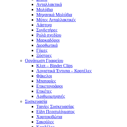
Ανταλλακτικά
Μολύβια
Μηχανικά Μολύβια
Μύτες Ανταλλακτικές
Λάστιχα
Συνδετήρες
Ρολά σχεδίου
Μαρκαδόροι
Διορθωτικά
Γόμες
Ξύστρες
Οργάνωση Γραφείου
Κλιπ – Binder Clips
Λογιστικά Έντυπα – Καρτέλες
Φάκελοι
Μπαταρίες
Ετικετογράφοι
Ετικέτες
Αριθμομηχανές
Συσκευασία
Ταινίες Συσκευασίας
Είδη Περιτυλίγματος
Χαρτοκιβώτια
Σακούλες
Κορδέλες