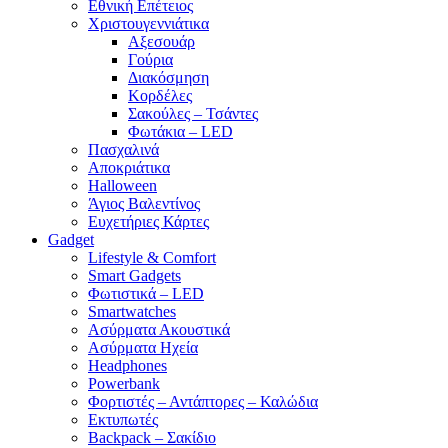
Εθνική Επέτειος
Χριστουγεννιάτικα
Αξεσουάρ
Γούρια
Διακόσμηση
Κορδέλες
Σακούλες – Τσάντες
Φωτάκια – LED
Πασχαλινά
Αποκριάτικα
Halloween
Άγιος Βαλεντίνος
Ευχετήριες Κάρτες
Gadget
Lifestyle & Comfort
Smart Gadgets
Φωτιστικά – LED
Smartwatches
Ασύρματα Ακουστικά
Ασύρματα Ηχεία
Headphones
Powerbank
Φορτιστές – Αντάπτορες – Καλώδια
Εκτυπωτές
Backpack – Σακίδιο