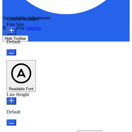
Accessibility Adjustments
Content Modules
Font Size
Powered by
OneTap
Hide Toolbar
Default
Readable Font
Line Height
Default