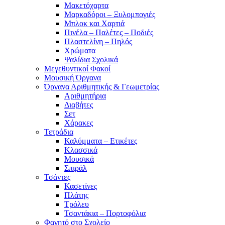
Μακετόχαρτα
Μαρκαδόροι – Ξυλομπογιές
Μπλοκ και Χαρτιά
Πινέλα – Παλέτες – Ποδιές
Πλαστελίνη – Πηλός
Χρώματα
Ψαλίδια Σχολικά
Μεγεθυντικοί Φακοί
Μουσική Όργανα
Όργανα Αριθμητικής & Γεωμετρίας
Αριθμητήρια
Διαβήτες
Σετ
Χάρακες
Τετράδια
Καλύμματα – Ετικέτες
Κλασσικά
Μουσικά
Σπιράλ
Τσάντες
Κασετίνες
Πλάτης
Τρόλευ
Τσαντάκια – Πορτοφόλια
Φαγητό στο Σχολείο