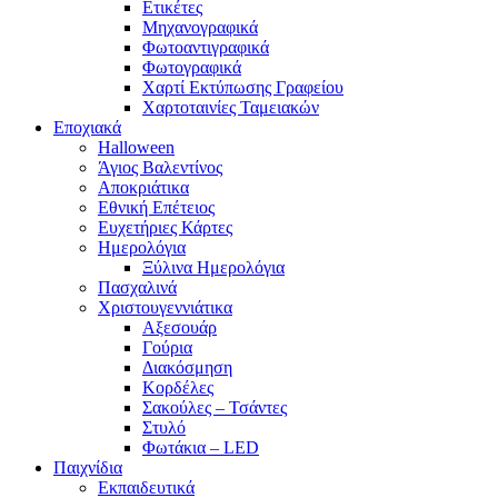
Ετικέτες
Μηχανογραφικά
Φωτοαντιγραφικά
Φωτογραφικά
Χαρτί Εκτύπωσης Γραφείου
Χαρτοταινίες Ταμειακών
Εποχιακά
Halloween
Άγιος Βαλεντίνος
Αποκριάτικα
Εθνική Επέτειος
Ευχετήριες Κάρτες
Ημερολόγια
Ξύλινα Ημερολόγια
Πασχαλινά
Χριστουγεννιάτικα
Αξεσουάρ
Γούρια
Διακόσμηση
Κορδέλες
Σακούλες – Τσάντες
Στυλό
Φωτάκια – LED
Παιχνίδια
Εκπαιδευτικά