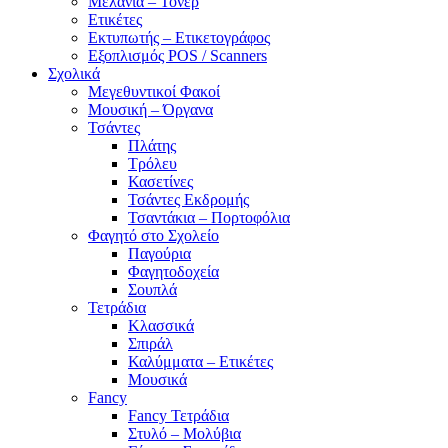
Μελάνια – Τόνερ
Ετικέτες
Εκτυπωτής – Ετικετογράφος
Εξοπλισμός POS / Scanners
Σχολικά
Μεγεθυντικοί Φακοί
Μουσική – Όργανα
Τσάντες
Πλάτης
Τρόλευ
Κασετίνες
Τσάντες Εκδρομής
Τσαντάκια – Πορτοφόλια
Φαγητό στο Σχολείο
Παγούρια
Φαγητοδοχεία
Σουπλά
Τετράδια
Κλασσικά
Σπιράλ
Καλύμματα – Ετικέτες
Μουσικά
Fancy
Fancy Τετράδια
Στυλό – Μολύβια