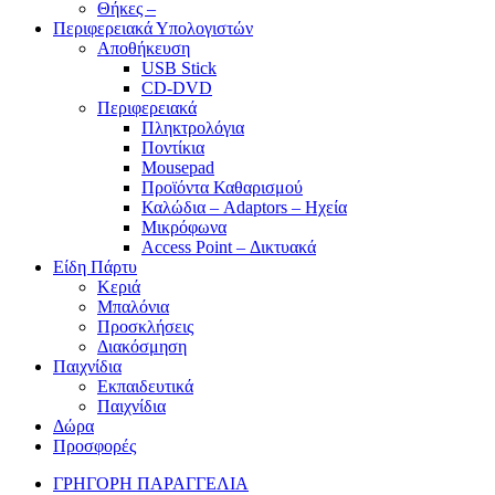
Θήκες –
Περιφερειακά Υπολογιστών
Αποθήκευση
USB Stick
CD-DVD
Περιφερειακά
Πληκτρολόγια
Ποντίκια
Mousepad
Προϊόντα Καθαρισμού
Καλώδια – Adaptors – Ηχεία
Μικρόφωνα
Access Point – Δικτυακά
Είδη Πάρτυ
Κεριά
Μπαλόνια
Προσκλήσεις
Διακόσμηση
Παιχνίδια
Εκπαιδευτικά
Παιχνίδια
Δώρα
Προσφορές
ΓΡΗΓΟΡΗ ΠΑΡΑΓΓΕΛΙΑ