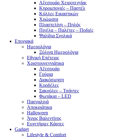
Αξεσουάρ Χειροτεχνίας
Κηρομπογιές – Παστέλ
Κόλλες Εικαστικών
Χρώματα
Πλαστελίνη – Πηλός
Πινέλα – Παλέτες – Ποδιές
Ψαλίδια Σχολικά
Εποχιακά
Ημερολόγια
Ξύλινα Ημερολόγια
Εθνική Επέτειος
Χριστουγεννιάτικα
Αξεσουάρ
Γούρια
Διακόσμηση
Κορδέλες
Σακούλες – Τσάντες
Φωτάκια – LED
Πασχαλινά
Αποκριάτικα
Halloween
Άγιος Βαλεντίνος
Ευχετήριες Κάρτες
Gadget
Lifestyle & Comfort