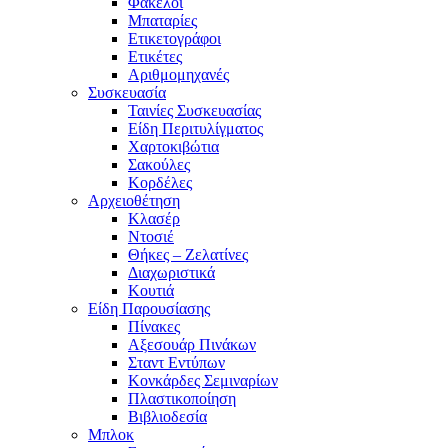
Φάκελοι
Μπαταρίες
Ετικετογράφοι
Ετικέτες
Αριθμομηχανές
Συσκευασία
Ταινίες Συσκευασίας
Είδη Περιτυλίγματος
Χαρτοκιβώτια
Σακούλες
Κορδέλες
Αρχειοθέτηση
Κλασέρ
Ντοσιέ
Θήκες – Ζελατίνες
Διαχωριστικά
Κουτιά
Είδη Παρουσίασης
Πίνακες
Αξεσουάρ Πινάκων
Σταντ Εντύπων
Κονκάρδες Σεμιναρίων
Πλαστικοποίηση
Βιβλιοδεσία
Μπλοκ