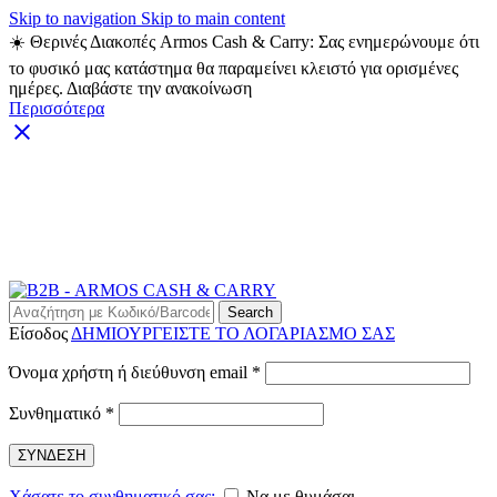
Skip to navigation
Skip to main content
☀️ Θερινές Διακοπές Armos Cash & Carry: Σας ενημερώνουμε ότι
το φυσικό μας κατάστημα θα παραμείνει κλειστό για ορισμένες
ημέρες. Διαβάστε την ανακοίνωση
Περισσότερα
ARMOS CASH & CARRY B2B - ΜΟΝΟ ΓΙΑ
ΜΕΤΑΠΩΛΗΤΕΣ
ARMOS CASH & CARRY B2B
Search
Είσοδος
ΔΗΜΙΟΥΡΓΕΙΣΤΕ ΤΟ ΛΟΓΑΡΙΑΣΜΟ ΣΑΣ
Απαιτείται
Όνομα χρήστη ή διεύθυνση email
*
Απαιτείται
Συνθηματικό
*
ΣΥΝΔΕΣΗ
Χάσατε το συνθηματικό σας;
Να με θυμάσαι