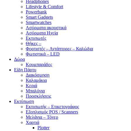
Headphones
Lifestyle & Comfort
Powerbank
Smart Gadgets
Smartwatches
Ασύρματα ακουστικά
Ασύρματα Ηχεία
Εκτυπωτές
Θήκες –
Φορτιστές – Αντάπτορες – Καλώδια
Φωτιστικά – LED
Δώρα
Κουμπαράδες
Είδη Πάρτυ
Διακόσμηση
Καλαμάκια
Κεριά
Μπαλόνια
Προσκλήσεις
Εκτύπωση
Εκτυπωτής – Ετικετογράφος
Εξοπλισμός POS / Scanners
Μελάνια – Τόνερ
Χαρτιά
Plotter