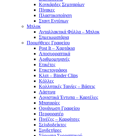
Κονκάρδες Σεμιναρίων
Πίνακες
Πλαστικοποίηση
Σταντ Εντύπων
Μπλοκ
Ανταλλακτικά Φύλλα – Μπλοκ
Σημειωματάρια
Προμήθειες Γραφείου
Post It – Χαρτάκια
Αποσυρραπτικά
Αριθμομηχανές
Ετικέτες
Ετικετογράφοι
Κλιπ – Binder Clips
Κόλλες
Κολλητικές Ταινίες – Βάσεις
Λάστιχα
Λογιστικά Έντυπα – Καρτέλες
Μπαταρίες
Οργάνωση Γραφείου
Περφορατέρ
Πινέζες – Καρφίτσες
Σελιδοδείκτες
Συνδετήρες
Σύρματα Συρραπτικού