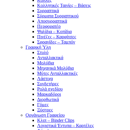
Κόλλες
Κολλητικές Ταινίες – Βάσεις
Συρραπτικά
Σύρματα Συρραπτικού
Αποσυρραπτικά
Περφορατέρ
Ψαλίδια – Κοπίδια
Πινέζες – Καρφίτσες
Σφραγίδες – Ταμπόν
Γραφική Ύλη
Στυλό
Ανταλλακτικά
Μολύβια
Μηχανικά Μολύβια
Μύτες Ανταλλακτικές
Λάστιχα
Συνδετήρες
Ρολά σχεδίου
Μαρκαδόροι
Διορθωτικά
Γόμες
Ξύστρες
Οργάνωση Γραφείου
Κλιπ – Binder Clips
Λογιστικά Έντυπα – Καρτέλες