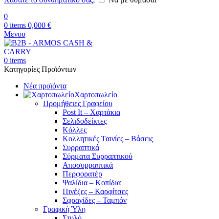
0
0
items
0,000
€
Μενου
0
items
Κατηγορίες Προϊόντων
Νέα προϊόντα
Χαρτοπωλείο
Προμήθειες Γραφείου
Post It – Χαρτάκια
Σελιδοδείκτες
Κόλλες
Κολλητικές Ταινίες – Βάσεις
Συρραπτικά
Σύρματα Συρραπτικού
Αποσυρραπτικά
Περφορατέρ
Ψαλίδια – Κοπίδια
Πινέζες – Καρφίτσες
Σφραγίδες – Ταμπόν
Γραφική Ύλη
Στυλό