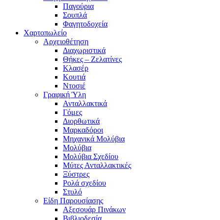
Παγούρια
Σουπλά
Φαγητοδοχεία
Χαρτοπωλείο
Αρχειοθέτηση
Διαχωριστικά
Θήκες – Ζελατίνες
Κλασέρ
Κουτιά
Ντοσιέ
Γραφική Ύλη
Ανταλλακτικά
Γόμες
Διορθωτικά
Μαρκαδόροι
Μηχανικά Μολύβια
Μολύβια
Μολύβια Σχεδίου
Μύτες Ανταλλακτικές
Ξύστρες
Ρολά σχεδίου
Στυλό
Είδη Παρουσίασης
Αξεσουάρ Πινάκων
Βιβλιοδεσία