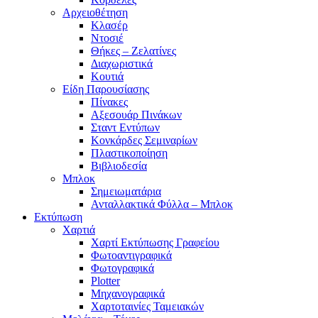
Αρχειοθέτηση
Κλασέρ
Ντοσιέ
Θήκες – Ζελατίνες
Διαχωριστικά
Κουτιά
Είδη Παρουσίασης
Πίνακες
Αξεσουάρ Πινάκων
Σταντ Εντύπων
Κονκάρδες Σεμιναρίων
Πλαστικοποίηση
Βιβλιοδεσία
Μπλοκ
Σημειωματάρια
Ανταλλακτικά Φύλλα – Μπλοκ
Εκτύπωση
Χαρτιά
Χαρτί Εκτύπωσης Γραφείου
Φωτοαντιγραφικά
Φωτογραφικά
Plotter
Μηχανογραφικά
Χαρτοταινίες Ταμειακών