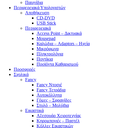
Παιχνίδια
Περιφερειακά Υπολογιστών
Αποθήκευση
CD-DVD
USB Stick
Περιφερειακά
Access Point – Δικτυακά
Mousepad
Καλώδια – Adaptors – Ηχεία
Μικρόφωνα
Πληκτρολόγια
Ποντίκια
Προϊόντα Καθαρισμού
Προσφορές
Σχολικά
Fancy
Fancy Ντοσιέ
Fancy Τετράδια
Αυτοκόλλητα
Γόμες – Σφραγίδες
Στυλό – Μολύβια
Εικαστικά
Αξεσουάρ Χειροτεχνίας
Κηρομπογιές – Παστέλ
Κόλλες Εικαστικών