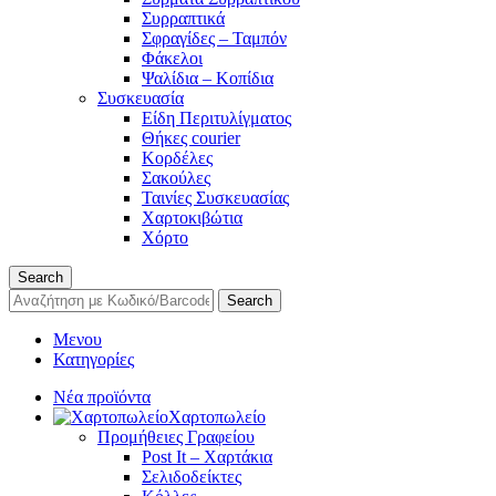
Συρραπτικά
Σφραγίδες – Ταμπόν
Φάκελοι
Ψαλίδια – Κοπίδια
Συσκευασία
Είδη Περιτυλίγματος
Θήκες courier
Κορδέλες
Σακούλες
Ταινίες Συσκευασίας
Χαρτοκιβώτια
Χόρτο
Search
Search
Μενου
Κατηγορίες
Νέα προϊόντα
Χαρτοπωλείο
Προμήθειες Γραφείου
Post It – Χαρτάκια
Σελιδοδείκτες