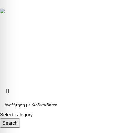
ΕΞΥΠΗΡΕΤΗ
Τρόποι Πληρ
5ο χλμ. Ε.Ο. ΛΑΡΙΣΑΣ – ΑΘΗΝΑΣ
Τρόποι Αποστ
Τηλ.:
+302410661593
-
4
Αλλαγές & Επ
eshop@b2b.armos.com.gr
Προσωπικά δε
Ο λογαριασμό
Αριθμός Γ.Ε.ΜΗ: 26550940000
ARMOS CASH & CARRY
2023 CREATED BY
MINIMAL.gr
. PREMIUM E-
Select category
Search