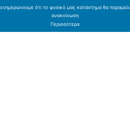
 ενημερώνουμε ότι το φυσικό μας κατάστημα θα παραμείνε
ανακοίνωση
Περισσότερα
MOS CASH & CARRY B2B - ΜΟΝΟ ΓΙΑ ΜΕΤΑΠΩΛΗ
ARMOS CASH & CARRY B2B