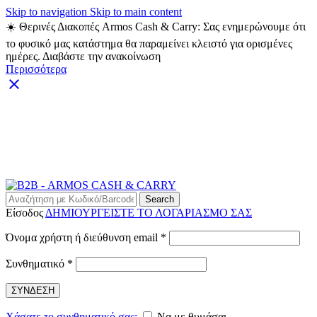
Skip to navigation
Skip to main content
☀️ Θερινές Διακοπές Armos Cash & Carry: Σας ενημερώνουμε ότι
το φυσικό μας κατάστημα θα παραμείνει κλειστό για ορισμένες
ημέρες. Διαβάστε την ανακοίνωση
Περισσότερα
ARMOS CASH & CARRY B2B - ΜΟΝΟ ΓΙΑ
ΜΕΤΑΠΩΛΗΤΕΣ
ARMOS CASH & CARRY B2B
Search
Είσοδος
ΔΗΜΙΟΥΡΓΕΙΣΤΕ ΤΟ ΛΟΓΑΡΙΑΣΜΟ ΣΑΣ
Απαιτείται
Όνομα χρήστη ή διεύθυνση email
*
Απαιτείται
Συνθηματικό
*
ΣΥΝΔΕΣΗ
Χάσατε το συνθηματικό σας;
Να με θυμάσαι