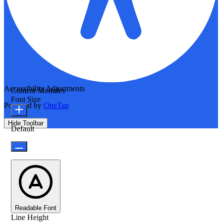
Accessibility Adjustments
Content Modules
Font Size
Powered by
OneTap
Hide Toolbar
Default
Readable Font
Line Height