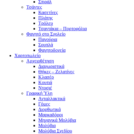
Σπιράλ
Τσάντες
Κασετίνες
Πλάτης
Τρόλευ
Τσαντάκια – Πορτοφόλια
Φαγητό στο Σχολείο
Παγούρια
Σουπλά
Φαγητοδοχεία
Χαρτοπωλείο
Αρχειοθέτηση
Διαχωριστικά
Θήκες – Ζελατίνες
Κλασέρ
Κουτιά
Ντοσιέ
Γραφική Ύλη
Ανταλλακτικά
Γόμες
Διορθωτικά
Μαρκαδόροι
Μηχανικά Μολύβια
Μολύβια
Μολύβια Σχεδίου