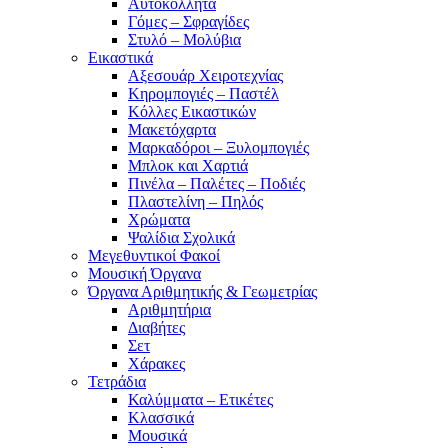
Αυτοκόλλητα
Γόμες – Σφραγίδες
Στυλό – Μολύβια
Εικαστικά
Αξεσουάρ Χειροτεχνίας
Κηρομπογιές – Παστέλ
Κόλλες Εικαστικών
Μακετόχαρτα
Μαρκαδόροι – Ξυλομπογιές
Μπλοκ και Χαρτιά
Πινέλα – Παλέτες – Ποδιές
Πλαστελίνη – Πηλός
Χρώματα
Ψαλίδια Σχολικά
Μεγεθυντικοί Φακοί
Μουσική Όργανα
Όργανα Αριθμητικής & Γεωμετρίας
Αριθμητήρια
Διαβήτες
Σετ
Χάρακες
Τετράδια
Καλύμματα – Ετικέτες
Κλασσικά
Μουσικά