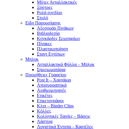
Μύτες Ανταλλακτικές
Ξύστρες
Ρολά σχεδίου
Στυλό
Είδη Παρουσίασης
Αξεσουάρ Πινάκων
Βιβλιοδεσία
Κονκάρδες Σεμιναρίων
Πίνακες
Πλαστικοποίηση
Σταντ Εντύπων
Μπλοκ
Ανταλλακτικά Φύλλα – Μπλοκ
Σημειωματάρια
Προμήθειες Γραφείου
Post It – Χαρτάκια
Αποσυρραπτικά
Αριθμομηχανές
Ετικέτες
Ετικετογράφοι
Κλιπ – Binder Clips
Κόλλες
Κολλητικές Ταινίες – Βάσεις
Λάστιχα
Λογιστικά Έντυπα – Καρτέλες