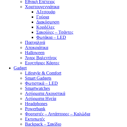
Εθνική Επέτειος
Χριστουγεννιάτικα
Αξεσουάρ
Γούρια
Διακόσμηση
Κορδέλες
Σακούλες – Τσάντες
Φωτάκια – LED
Πασχαλινά
Αποκριάτικα
Halloween
Άγιος Βαλεντίνος
Ευχετήριες Κάρτες
Gadget
Lifestyle & Comfort
Smart Gadgets
Φωτιστικά – LED
Smartwatches
Ασύρματα Ακουστικά
Ασύρματα Ηχεία
Headphones
Powerbank
Φορτιστές – Αντάπτορες – Καλώδια
Εκτυπωτές
Backpack – Σακίδιο