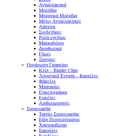
Ανταλλακτικά
Μολύβια
Μηχανικά Μολύβια
Μύτες Ανταλλακτικές
Λάστιχα
Συνδετήρες
Ρολά σχεδίου
Μαρκαδόροι
Διορθωτικά
Γόμες
Ξύστρες
Οργάνωση Γραφείου
Κλιπ – Binder Clips
Λογιστικά Έντυπα – Καρτέλες
Φάκελοι
Μπαταρίες
Ετικετογράφοι
Ετικέτες
Αριθμομηχανές
Συσκευασία
Ταινίες Συσκευασίας
Είδη Περιτυλίγματος
Χαρτοκιβώτια
Σακούλες
Κορδέλες