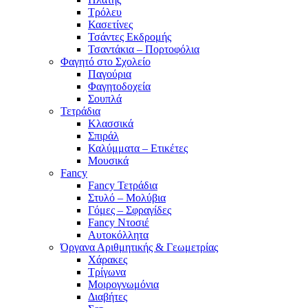
Τρόλευ
Κασετίνες
Τσάντες Εκδρομής
Τσαντάκια – Πορτοφόλια
Φαγητό στο Σχολείο
Παγούρια
Φαγητοδοχεία
Σουπλά
Τετράδια
Κλασσικά
Σπιράλ
Καλύμματα – Ετικέτες
Μουσικά
Fancy
Fancy Τετράδια
Στυλό – Μολύβια
Γόμες – Σφραγίδες
Fancy Ντοσιέ
Αυτοκόλλητα
Όργανα Αριθμητικής & Γεωμετρίας
Χάρακες
Τρίγωνα
Mοιρογνωμόνια
Διαβήτες