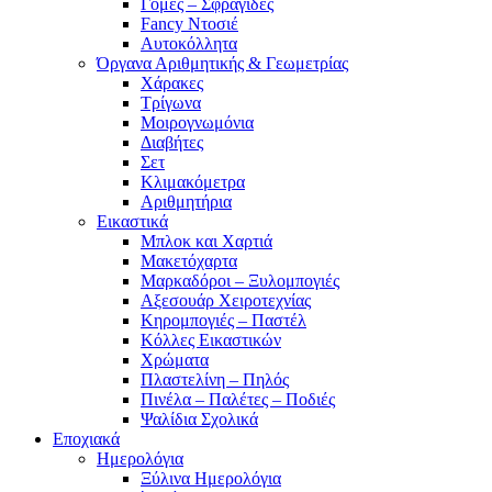
Γόμες – Σφραγίδες
Fancy Ντοσιέ
Αυτοκόλλητα
Όργανα Αριθμητικής & Γεωμετρίας
Χάρακες
Τρίγωνα
Mοιρογνωμόνια
Διαβήτες
Σετ
Κλιμακόμετρα
Αριθμητήρια
Εικαστικά
Μπλοκ και Χαρτιά
Μακετόχαρτα
Μαρκαδόροι – Ξυλομπογιές
Αξεσουάρ Χειροτεχνίας
Κηρομπογιές – Παστέλ
Κόλλες Εικαστικών
Χρώματα
Πλαστελίνη – Πηλός
Πινέλα – Παλέτες – Ποδιές
Ψαλίδια Σχολικά
Εποχιακά
Ημερολόγια
Ξύλινα Ημερολόγια