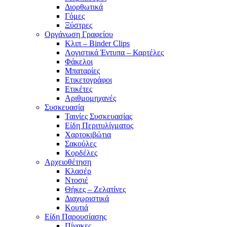
Διορθωτικά
Γόμες
Ξύστρες
Οργάνωση Γραφείου
Κλιπ – Binder Clips
Λογιστικά Έντυπα – Καρτέλες
Φάκελοι
Μπαταρίες
Ετικετογράφοι
Ετικέτες
Αριθμομηχανές
Συσκευασία
Ταινίες Συσκευασίας
Είδη Περιτυλίγματος
Χαρτοκιβώτια
Σακούλες
Κορδέλες
Αρχειοθέτηση
Κλασέρ
Ντοσιέ
Θήκες – Ζελατίνες
Διαχωριστικά
Κουτιά
Είδη Παρουσίασης
Πίνακες