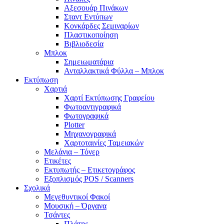
Αξεσουάρ Πινάκων
Σταντ Εντύπων
Κονκάρδες Σεμιναρίων
Πλαστικοποίηση
Βιβλιοδεσία
Μπλοκ
Σημειωματάρια
Ανταλλακτικά Φύλλα – Μπλοκ
Εκτύπωση
Χαρτιά
Χαρτί Εκτύπωσης Γραφείου
Φωτοαντιγραφικά
Φωτογραφικά
Plotter
Μηχανογραφικά
Χαρτοταινίες Ταμειακών
Μελάνια – Τόνερ
Ετικέτες
Εκτυπωτής – Ετικετογράφος
Εξοπλισμός POS / Scanners
Σχολικά
Μεγεθυντικοί Φακοί
Μουσική – Όργανα
Τσάντες
Πλάτης