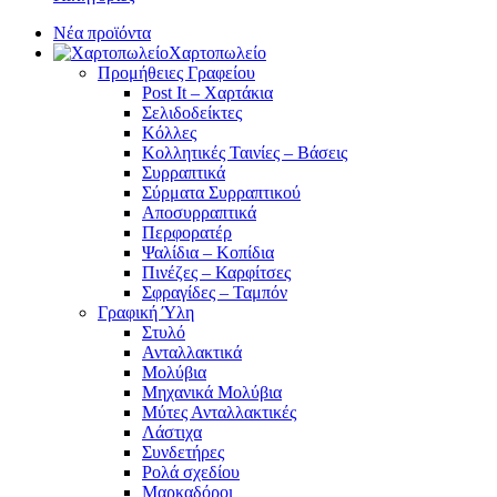
Νέα προϊόντα
Χαρτοπωλείο
Προμήθειες Γραφείου
Post It – Χαρτάκια
Σελιδοδείκτες
Κόλλες
Κολλητικές Ταινίες – Βάσεις
Συρραπτικά
Σύρματα Συρραπτικού
Αποσυρραπτικά
Περφορατέρ
Ψαλίδια – Κοπίδια
Πινέζες – Καρφίτσες
Σφραγίδες – Ταμπόν
Γραφική Ύλη
Στυλό
Ανταλλακτικά
Μολύβια
Μηχανικά Μολύβια
Μύτες Ανταλλακτικές
Λάστιχα
Συνδετήρες
Ρολά σχεδίου
Μαρκαδόροι