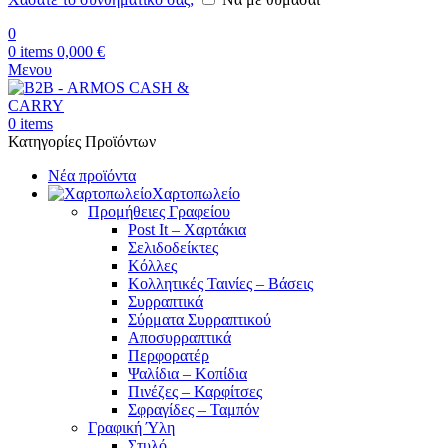
0
0
items
0,000
€
Μενου
0
items
Κατηγορίες Προϊόντων
Νέα προϊόντα
Χαρτοπωλείο
Προμήθειες Γραφείου
Post It – Χαρτάκια
Σελιδοδείκτες
Κόλλες
Κολλητικές Ταινίες – Βάσεις
Συρραπτικά
Σύρματα Συρραπτικού
Αποσυρραπτικά
Περφορατέρ
Ψαλίδια – Κοπίδια
Πινέζες – Καρφίτσες
Σφραγίδες – Ταμπόν
Γραφική Ύλη
Στυλό