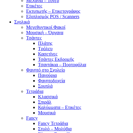
Μελάνια – Τόνερ
Ετικέτες
Εκτυπωτής – Ετικετογράφος
Εξοπλισμός POS / Scanners
Σχολικά
Μεγεθυντικοί Φακοί
Μουσική – Όργανα
Τσάντες
Πλάτης
Τρόλευ
Κασετίνες
Τσάντες Εκδρομής
Τσαντάκια – Πορτοφόλια
Φαγητό στο Σχολείο
Παγούρια
Φαγητοδοχεία
Σουπλά
Τετράδια
Κλασσικά
Σπιράλ
Καλύμματα – Ετικέτες
Μουσικά
Fancy
Fancy Τετράδια
Στυλό – Μολύβια