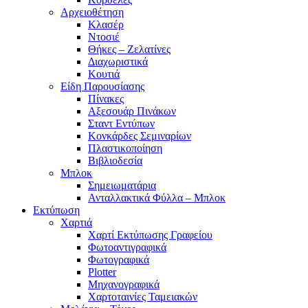
Αρχειοθέτηση
Κλασέρ
Ντοσιέ
Θήκες – Ζελατίνες
Διαχωριστικά
Κουτιά
Είδη Παρουσίασης
Πίνακες
Αξεσουάρ Πινάκων
Σταντ Εντύπων
Κονκάρδες Σεμιναρίων
Πλαστικοποίηση
Βιβλιοδεσία
Μπλοκ
Σημειωματάρια
Ανταλλακτικά Φύλλα – Μπλοκ
Εκτύπωση
Χαρτιά
Χαρτί Εκτύπωσης Γραφείου
Φωτοαντιγραφικά
Φωτογραφικά
Plotter
Μηχανογραφικά
Χαρτοταινίες Ταμειακών