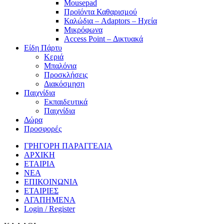
Mousepad
Προϊόντα Καθαρισμού
Καλώδια – Adaptors – Ηχεία
Μικρόφωνα
Access Point – Δικτυακά
Είδη Πάρτυ
Κεριά
Μπαλόνια
Προσκλήσεις
Διακόσμηση
Παιχνίδια
Εκπαιδευτικά
Παιχνίδια
Δώρα
Προσφορές
ΓΡΗΓΟΡΗ ΠΑΡΑΓΓΕΛΙΑ
ΑΡΧΙΚΗ
ΕΤΑΙΡΙΑ
ΝΕΑ
ΕΠΙΚΟΙΝΩΝΙΑ
ΕΤΑΙΡΙΕΣ
ΑΓΑΠΗΜΕΝΑ
Login / Register