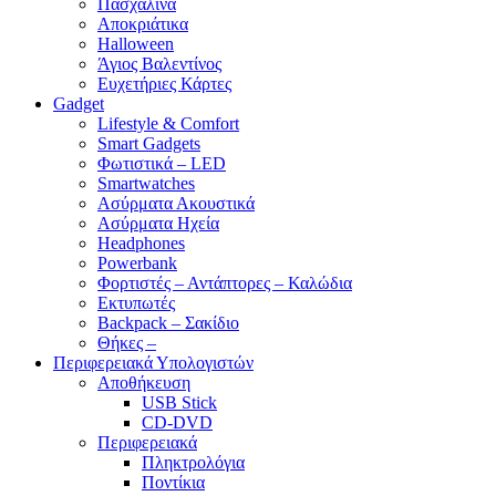
Πασχαλινά
Αποκριάτικα
Halloween
Άγιος Βαλεντίνος
Ευχετήριες Κάρτες
Gadget
Lifestyle & Comfort
Smart Gadgets
Φωτιστικά – LED
Smartwatches
Ασύρματα Ακουστικά
Ασύρματα Ηχεία
Headphones
Powerbank
Φορτιστές – Αντάπτορες – Καλώδια
Εκτυπωτές
Backpack – Σακίδιο
Θήκες –
Περιφερειακά Υπολογιστών
Αποθήκευση
USB Stick
CD-DVD
Περιφερειακά
Πληκτρολόγια
Ποντίκια