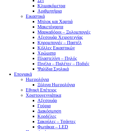
Σετ
Κλιμακόμετρα
Αριθμητήρια
Εικαστικά
Μπλοκ και Χαρτιά
Μακετόχαρτα
Μαρκαδόροι – Ξυλομπογιές
Αξεσουάρ Χειροτεχνίας
Κηρομπογιές – Παστέλ
Κόλλες Εικαστικών
Χρώματα
Πλαστελίνη – Πηλός
Πινέλα – Παλέτες – Ποδιές
Ψαλίδια Σχολικά
Εποχιακά
Ημερολόγια
Ξύλινα Ημερολόγια
Εθνική Επέτειος
Χριστουγεννιάτικα
Αξεσουάρ
Γούρια
Διακόσμηση
Κορδέλες
Σακούλες – Τσάντες
Φωτάκια – LED