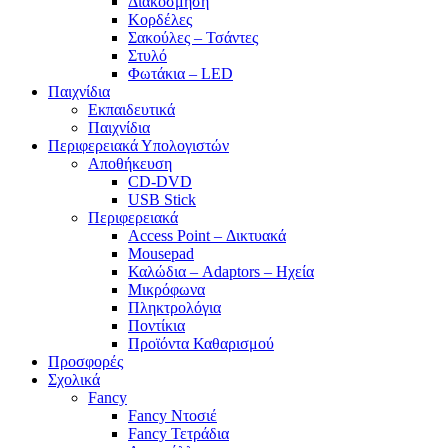
Διακόσμηση
Κορδέλες
Σακούλες – Τσάντες
Στυλό
Φωτάκια – LED
Παιχνίδια
Εκπαιδευτικά
Παιχνίδια
Περιφερειακά Υπολογιστών
Αποθήκευση
CD-DVD
USB Stick
Περιφερειακά
Access Point – Δικτυακά
Mousepad
Καλώδια – Adaptors – Ηχεία
Μικρόφωνα
Πληκτρολόγια
Ποντίκια
Προϊόντα Καθαρισμού
Προσφορές
Σχολικά
Fancy
Fancy Ντοσιέ
Fancy Τετράδια