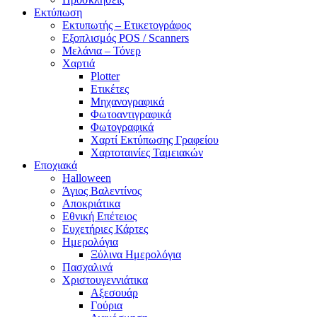
Εκτύπωση
Εκτυπωτής – Ετικετογράφος
Εξοπλισμός POS / Scanners
Μελάνια – Τόνερ
Χαρτιά
Plotter
Ετικέτες
Μηχανογραφικά
Φωτοαντιγραφικά
Φωτογραφικά
Χαρτί Εκτύπωσης Γραφείου
Χαρτοταινίες Ταμειακών
Εποχιακά
Halloween
Άγιος Βαλεντίνος
Αποκριάτικα
Εθνική Επέτειος
Ευχετήριες Κάρτες
Ημερολόγια
Ξύλινα Ημερολόγια
Πασχαλινά
Χριστουγεννιάτικα
Αξεσουάρ
Γούρια