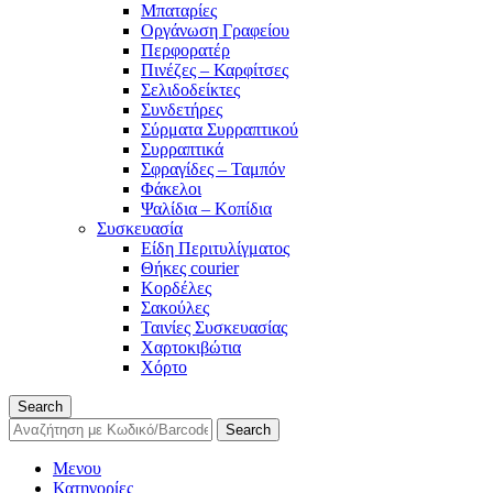
Μπαταρίες
Οργάνωση Γραφείου
Περφορατέρ
Πινέζες – Καρφίτσες
Σελιδοδείκτες
Συνδετήρες
Σύρματα Συρραπτικού
Συρραπτικά
Σφραγίδες – Ταμπόν
Φάκελοι
Ψαλίδια – Κοπίδια
Συσκευασία
Είδη Περιτυλίγματος
Θήκες courier
Κορδέλες
Σακούλες
Ταινίες Συσκευασίας
Χαρτοκιβώτια
Χόρτο
Search
Search
Μενου
Κατηγορίες