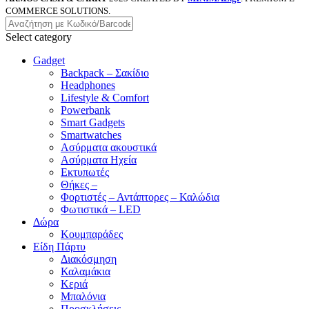
COMMERCE SOLUTIONS.
Select category
Gadget
Backpack – Σακίδιο
Headphones
Lifestyle & Comfort
Powerbank
Smart Gadgets
Smartwatches
Ασύρματα ακουστικά
Ασύρματα Ηχεία
Εκτυπωτές
Θήκες –
Φορτιστές – Αντάπτορες – Καλώδια
Φωτιστικά – LED
Δώρα
Κουμπαράδες
Είδη Πάρτυ
Διακόσμηση
Καλαμάκια
Κεριά
Μπαλόνια
Προσκλήσεις