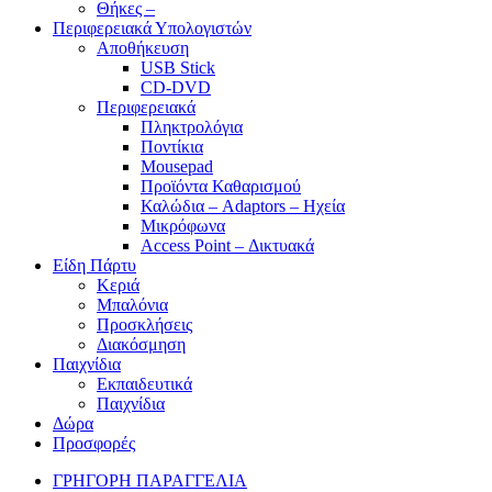
Θήκες –
Περιφερειακά Υπολογιστών
Αποθήκευση
USB Stick
CD-DVD
Περιφερειακά
Πληκτρολόγια
Ποντίκια
Mousepad
Προϊόντα Καθαρισμού
Καλώδια – Adaptors – Ηχεία
Μικρόφωνα
Access Point – Δικτυακά
Είδη Πάρτυ
Κεριά
Μπαλόνια
Προσκλήσεις
Διακόσμηση
Παιχνίδια
Εκπαιδευτικά
Παιχνίδια
Δώρα
Προσφορές
ΓΡΗΓΟΡΗ ΠΑΡΑΓΓΕΛΙΑ