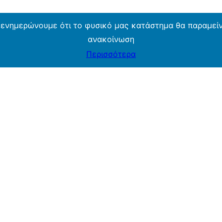
 ενημερώνουμε ότι το φυσικό μας κατάστημα θα παραμείνε
ανακοίνωση
Περισσότερα
ARMOS CASH & CARRY B2B - ΜΟΝΟ ΓΙΑ ΜΕΤΑΠΩΛΗΤΕΣ
ARMOS CASH & CARRY B2B