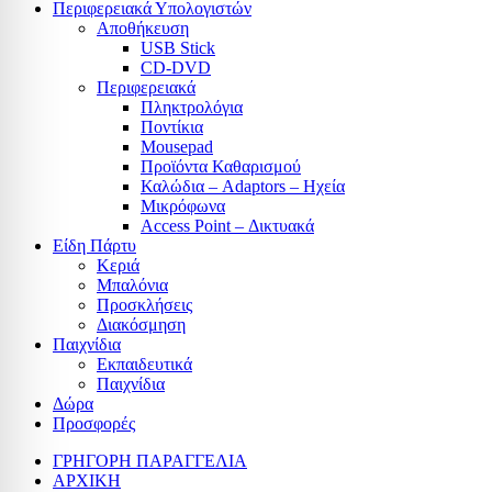
Περιφερειακά Υπολογιστών
Αποθήκευση
USB Stick
CD-DVD
Περιφερειακά
Πληκτρολόγια
Ποντίκια
Mousepad
Προϊόντα Καθαρισμού
Καλώδια – Adaptors – Ηχεία
Μικρόφωνα
Access Point – Δικτυακά
Είδη Πάρτυ
Κεριά
Μπαλόνια
Προσκλήσεις
Διακόσμηση
Παιχνίδια
Εκπαιδευτικά
Παιχνίδια
Δώρα
Προσφορές
ΓΡΗΓΟΡΗ ΠΑΡΑΓΓΕΛΙΑ
ΑΡΧΙΚΗ