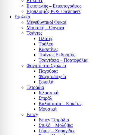
Ετικέτες
Εκτυπωτής – Ετικετογράφος
Εξοπλισμός POS / Scanners
Σχολικά
Μεγεθυντικοί Φακοί
Μουσική – Όργανα
Τσάντες
Πλάτης
Τρόλευ
Κασετίνες
Τσάντες Εκδρομής
Τσαντάκια – Πορτοφόλια
Φαγητό στο Σχολείο
Παγούρια
Φαγητοδοχεία
Σουπλά
Τετράδια
Κλασσικά
Σπιράλ
Καλύμματα – Ετικέτες
Μουσικά
Fancy
Fancy Τετράδια
Στυλό – Μολύβια
Γόμες – Σφραγίδες