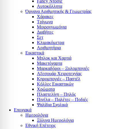
Fancy Ντοσιέ
Αυτοκόλλητα
Όργανα Αριθμητικής & Γεωμετρίας
Χάρακες
Τρίγωνα
Mοιρογνωμόνια
Διαβήτες
Σετ
Κλιμακόμετρα
Αριθμητήρια
Εικαστικά
Μπλοκ και Χαρτιά
Μακετόχαρτα
Μαρκαδόροι – Ξυλομπογιές
Αξεσουάρ Χειροτεχνίας
Κηρομπογιές – Παστέλ
Κόλλες Εικαστικών
Χρώματα
Πλαστελίνη – Πηλός
Πινέλα – Παλέτες – Ποδιές
Ψαλίδια Σχολικά
Εποχιακά
Ημερολόγια
Ξύλινα Ημερολόγια
Εθνική Επέτειος