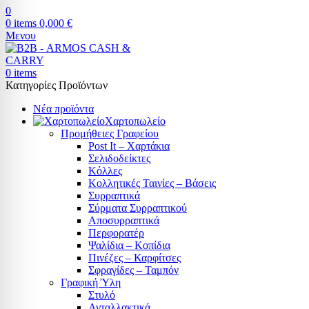
0
0
items
0,000
€
Μενου
0
items
Κατηγορίες Προϊόντων
Νέα προϊόντα
Χαρτοπωλείο
Προμήθειες Γραφείου
Post It – Χαρτάκια
Σελιδοδείκτες
Κόλλες
Κολλητικές Ταινίες – Βάσεις
Συρραπτικά
Σύρματα Συρραπτικού
Αποσυρραπτικά
Περφορατέρ
Ψαλίδια – Κοπίδια
Πινέζες – Καρφίτσες
Σφραγίδες – Ταμπόν
Γραφική Ύλη
Στυλό
Ανταλλακτικά