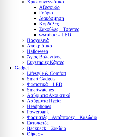
Χριστουγεννιάτικα
Αξεσουάρ
Γούρια
Διακόσμηση
Κορδέλες
Σακούλες – Τσάντες
Φωτάκια – LED
Πασχαλινά
Αποκριάτικα
Halloween
Άγιος Βαλεντίνος
Ευχετήριες Κάρτες
Gadget
Lifestyle & Comfort
Smart Gadgets
Φωτιστικά – LED
Smartwatches
Ασύρματα Ακουστικά
Ασύρματα Ηχεία
Headphones
Powerbank
Φορτιστές – Αντάπτορες – Καλώδια
Εκτυπωτές
Backpack – Σακίδιο
Θήκες –