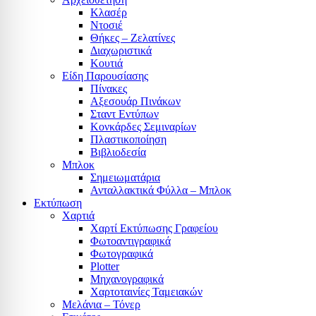
Κλασέρ
Ντοσιέ
Θήκες – Ζελατίνες
Διαχωριστικά
Κουτιά
Είδη Παρουσίασης
Πίνακες
Αξεσουάρ Πινάκων
Σταντ Εντύπων
Κονκάρδες Σεμιναρίων
Πλαστικοποίηση
Βιβλιοδεσία
Μπλοκ
Σημειωματάρια
Ανταλλακτικά Φύλλα – Μπλοκ
Εκτύπωση
Χαρτιά
Χαρτί Εκτύπωσης Γραφείου
Φωτοαντιγραφικά
Φωτογραφικά
Plotter
Μηχανογραφικά
Χαρτοταινίες Ταμειακών
Μελάνια – Τόνερ