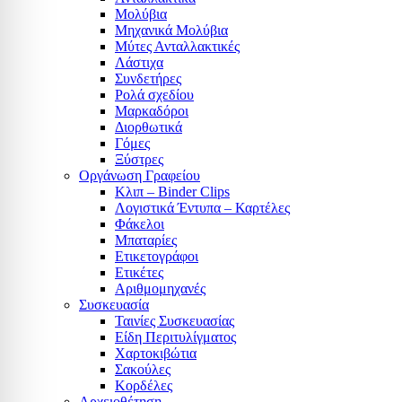
Μολύβια
Μηχανικά Μολύβια
Μύτες Ανταλλακτικές
Λάστιχα
Συνδετήρες
Ρολά σχεδίου
Μαρκαδόροι
Διορθωτικά
Γόμες
Ξύστρες
Οργάνωση Γραφείου
Κλιπ – Binder Clips
Λογιστικά Έντυπα – Καρτέλες
Φάκελοι
Μπαταρίες
Ετικετογράφοι
Ετικέτες
Αριθμομηχανές
Συσκευασία
Ταινίες Συσκευασίας
Είδη Περιτυλίγματος
Χαρτοκιβώτια
Σακούλες
Κορδέλες
Αρχειοθέτηση