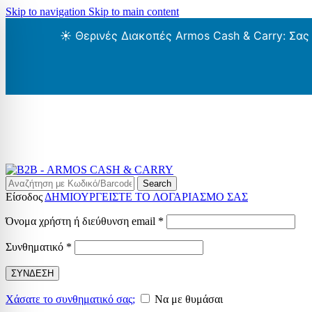
Skip to navigation
Skip to main content
☀️ Θερινές Διακοπές Armos Cash & Carry: Σας
Search
Είσοδος
ΔΗΜΙΟΥΡΓΕΙΣΤΕ ΤΟ ΛΟΓΑΡΙΑΣΜΟ ΣΑΣ
Απαιτείται
Όνομα χρήστη ή διεύθυνση email
*
Απαιτείται
Συνθηματικό
*
ΣΥΝΔΕΣΗ
Χάσατε το συνθηματικό σας;
Να με θυμάσαι