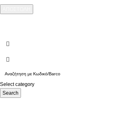
ARMOS CASH & CARRY
2023 CREATED BY
MINIMAL.gr
. PREMIUM E-
COMMERCE SOLUTIONS.
Select category
Search