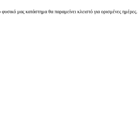
 φυσικό μας κατάστημα θα παραμείνει κλειστό για ορισμένες ημέρες
ARMOS CASH & CARRY B2B - ΜΟΝΟ ΓΙΑ ΜΕΤΑΠΩΛΗΤΕΣ
ARMOS CASH & CARRY B2B