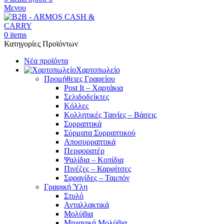
Μενου
0
items
Κατηγορίες Προϊόντων
Νέα προϊόντα
Χαρτοπωλείο
Προμήθειες Γραφείου
Post It – Χαρτάκια
Σελιδοδείκτες
Κόλλες
Κολλητικές Ταινίες – Βάσεις
Συρραπτικά
Σύρματα Συρραπτικού
Αποσυρραπτικά
Περφορατέρ
Ψαλίδια – Κοπίδια
Πινέζες – Καρφίτσες
Σφραγίδες – Ταμπόν
Γραφική Ύλη
Στυλό
Ανταλλακτικά
Μολύβια
Μηχανικά Μολύβια