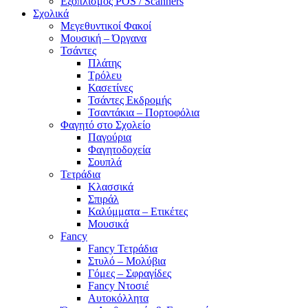
Εξοπλισμός POS / Scanners
Σχολικά
Μεγεθυντικοί Φακοί
Μουσική – Όργανα
Τσάντες
Πλάτης
Τρόλευ
Κασετίνες
Τσάντες Εκδρομής
Τσαντάκια – Πορτοφόλια
Φαγητό στο Σχολείο
Παγούρια
Φαγητοδοχεία
Σουπλά
Τετράδια
Κλασσικά
Σπιράλ
Καλύμματα – Ετικέτες
Μουσικά
Fancy
Fancy Τετράδια
Στυλό – Μολύβια
Γόμες – Σφραγίδες
Fancy Ντοσιέ
Αυτοκόλλητα