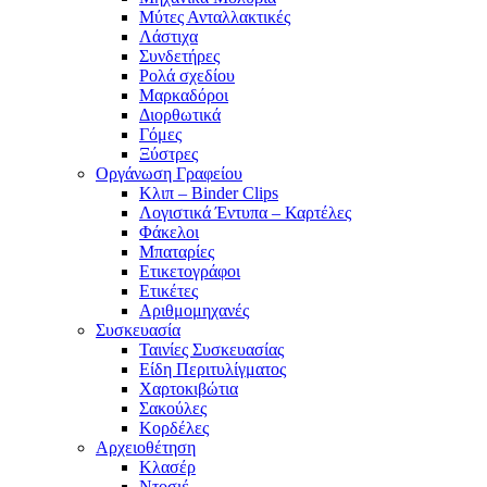
Μύτες Ανταλλακτικές
Λάστιχα
Συνδετήρες
Ρολά σχεδίου
Μαρκαδόροι
Διορθωτικά
Γόμες
Ξύστρες
Οργάνωση Γραφείου
Κλιπ – Binder Clips
Λογιστικά Έντυπα – Καρτέλες
Φάκελοι
Μπαταρίες
Ετικετογράφοι
Ετικέτες
Αριθμομηχανές
Συσκευασία
Ταινίες Συσκευασίας
Είδη Περιτυλίγματος
Χαρτοκιβώτια
Σακούλες
Κορδέλες
Αρχειοθέτηση
Κλασέρ
Ντοσιέ