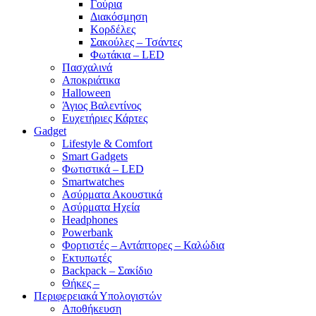
Γούρια
Διακόσμηση
Κορδέλες
Σακούλες – Τσάντες
Φωτάκια – LED
Πασχαλινά
Αποκριάτικα
Halloween
Άγιος Βαλεντίνος
Ευχετήριες Κάρτες
Gadget
Lifestyle & Comfort
Smart Gadgets
Φωτιστικά – LED
Smartwatches
Ασύρματα Ακουστικά
Ασύρματα Ηχεία
Headphones
Powerbank
Φορτιστές – Αντάπτορες – Καλώδια
Εκτυπωτές
Backpack – Σακίδιο
Θήκες –
Περιφερειακά Υπολογιστών
Αποθήκευση