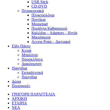
USB Stick
CD-DVD
Περιφερειακά
Πληκτρολόγια
Ποντίκια
Mousepad
Προϊόντα Καθαρισμού
Καλώδια – Adaptors – Ηχεία
Μικρόφωνα
Access Point – Δικτυακά
Είδη Πάρτυ
Κεριά
Μπαλόνια
Προσκλήσεις
Διακόσμηση
Παιχνίδια
Εκπαιδευτικά
Παιχνίδια
Δώρα
Προσφορές
ΓΡΗΓΟΡΗ ΠΑΡΑΓΓΕΛΙΑ
ΑΡΧΙΚΗ
ΕΤΑΙΡΙΑ
ΝΕΑ