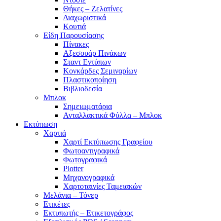
Θήκες – Ζελατίνες
Διαχωριστικά
Κουτιά
Είδη Παρουσίασης
Πίνακες
Αξεσουάρ Πινάκων
Σταντ Εντύπων
Κονκάρδες Σεμιναρίων
Πλαστικοποίηση
Βιβλιοδεσία
Μπλοκ
Σημειωματάρια
Ανταλλακτικά Φύλλα – Μπλοκ
Εκτύπωση
Χαρτιά
Χαρτί Εκτύπωσης Γραφείου
Φωτοαντιγραφικά
Φωτογραφικά
Plotter
Μηχανογραφικά
Χαρτοταινίες Ταμειακών
Μελάνια – Τόνερ
Ετικέτες
Εκτυπωτής – Ετικετογράφος