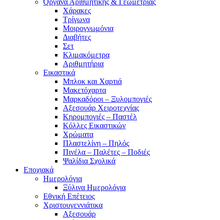
Όργανα Αριθμητικής & Γεωμετρίας
Χάρακες
Τρίγωνα
Mοιρογνωμόνια
Διαβήτες
Σετ
Κλιμακόμετρα
Αριθμητήρια
Εικαστικά
Μπλοκ και Χαρτιά
Μακετόχαρτα
Μαρκαδόροι – Ξυλομπογιές
Αξεσουάρ Χειροτεχνίας
Κηρομπογιές – Παστέλ
Κόλλες Εικαστικών
Χρώματα
Πλαστελίνη – Πηλός
Πινέλα – Παλέτες – Ποδιές
Ψαλίδια Σχολικά
Εποχιακά
Ημερολόγια
Ξύλινα Ημερολόγια
Εθνική Επέτειος
Χριστουγεννιάτικα
Αξεσουάρ