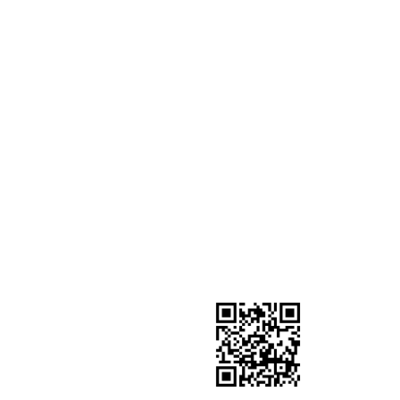
ΣΗ ΠΕΛΑΤΩΝ
SOCIAL MEDIA
ωμής
Ακολουθείστε μας
ολής
ιστροφές
δομένα
Google Review Us
ς μου