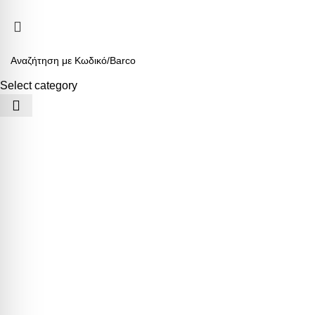
ARMOS CASH & CARRY
2023 CREATED BY
MINIMAL.gr
. PREMIUM E-
Select category