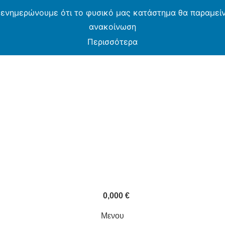
 ενημερώνουμε ότι το φυσικό μας κατάστημα θα παραμείνε
ανακοίνωση
Περισσότερα
MOS CASH & CARRY B2B - ΜΟΝΟ ΓΙΑ ΜΕΤΑΠΩΛΗ
ARMOS CASH & CARRY B2B
0,000
€
Μενου