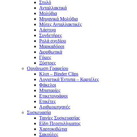
Στυλό
Ανταλλακτικά
Μολύβια
Μηχανικά Μολύβια
Μύτες Ανταλλακτικές
Λάστιχα
Συνδετήρες
Ρολά σχεδίου
Μαρκαδόροι
Διορθωτικά
Γόμες
Ξύστρες
Οργάνωση Γραφείου
Κλιπ – Binder Clips
Λογιστικά Έντυπα – Καρτέλες
Φάκελοι
Μπαταρίες
Ετικετογράφοι
Ετικέτες
Αριθμομηχανές
Συσκευασία
Ταινίες Συσκευασίας
Είδη Περιτυλίγματος
Χαρτοκιβώτια
Σακούλες