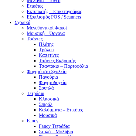
Μελάνια – Τόνερ
Ετικέτες
Εκτυπωτής – Ετικετογράφος
Εξοπλισμός POS / Scanners
Σχολικά
Μεγεθυντικοί Φακοί
Μουσική – Όργανα
Τσάντες
Πλάτης
Τρόλευ
Κασετίνες
Τσάντες Εκδρομής
Τσαντάκια – Πορτοφόλια
Φαγητό στο Σχολείο
Παγούρια
Φαγητοδοχεία
Σουπλά
Τετράδια
Κλασσικά
Σπιράλ
Καλύμματα – Ετικέτες
Μουσικά
Fancy
Fancy Τετράδια
Στυλό – Μολύβια