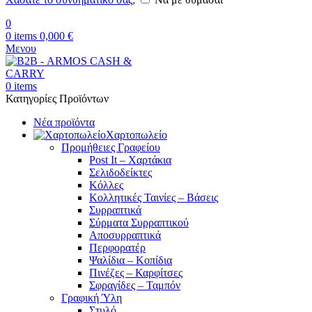
0
0
items
0,000
€
Μενου
0
items
Κατηγορίες Προϊόντων
Νέα προϊόντα
Χαρτοπωλείο
Προμήθειες Γραφείου
Post It – Χαρτάκια
Σελιδοδείκτες
Κόλλες
Κολλητικές Ταινίες – Βάσεις
Συρραπτικά
Σύρματα Συρραπτικού
Αποσυρραπτικά
Περφορατέρ
Ψαλίδια – Κοπίδια
Πινέζες – Καρφίτσες
Σφραγίδες – Ταμπόν
Γραφική Ύλη
Στυλό