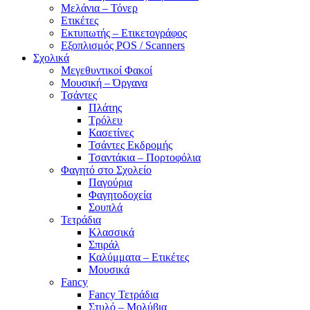
Μελάνια – Τόνερ
Ετικέτες
Εκτυπωτής – Ετικετογράφος
Εξοπλισμός POS / Scanners
Σχολικά
Μεγεθυντικοί Φακοί
Μουσική – Όργανα
Τσάντες
Πλάτης
Τρόλευ
Κασετίνες
Τσάντες Εκδρομής
Τσαντάκια – Πορτοφόλια
Φαγητό στο Σχολείο
Παγούρια
Φαγητοδοχεία
Σουπλά
Τετράδια
Κλασσικά
Σπιράλ
Καλύμματα – Ετικέτες
Μουσικά
Fancy
Fancy Τετράδια
Στυλό – Μολύβια