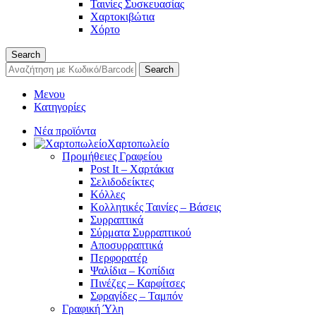
Ταινίες Συσκευασίας
Χαρτοκιβώτια
Χόρτο
Search
Search
Μενου
Κατηγορίες
Νέα προϊόντα
Χαρτοπωλείο
Προμήθειες Γραφείου
Post It – Χαρτάκια
Σελιδοδείκτες
Κόλλες
Κολλητικές Ταινίες – Βάσεις
Συρραπτικά
Σύρματα Συρραπτικού
Αποσυρραπτικά
Περφορατέρ
Ψαλίδια – Κοπίδια
Πινέζες – Καρφίτσες
Σφραγίδες – Ταμπόν
Γραφική Ύλη