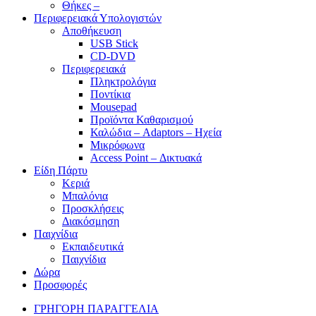
Θήκες –
Περιφερειακά Υπολογιστών
Αποθήκευση
USB Stick
CD-DVD
Περιφερειακά
Πληκτρολόγια
Ποντίκια
Mousepad
Προϊόντα Καθαρισμού
Καλώδια – Adaptors – Ηχεία
Μικρόφωνα
Access Point – Δικτυακά
Είδη Πάρτυ
Κεριά
Μπαλόνια
Προσκλήσεις
Διακόσμηση
Παιχνίδια
Εκπαιδευτικά
Παιχνίδια
Δώρα
Προσφορές
ΓΡΗΓΟΡΗ ΠΑΡΑΓΓΕΛΙΑ