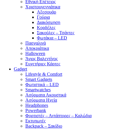
Εθνική Επέτειος
Χριστουγεννιάτικα
Αξεσουάρ
Γούρια
Διακόσμηση
Κορδέλες
Σακούλες – Τσάντες
Φωτάκια – LED
Πασχαλινά
Αποκριάτικα
Halloween
Άγιος Βαλεντίνος
Ευχετήριες Κάρτες
Gadget
Lifestyle & Comfort
Smart Gadgets
Φωτιστικά – LED
Smartwatches
Ασύρματα Ακουστικά
Ασύρματα Ηχεία
Headphones
Powerbank
Φορτιστές – Αντάπτορες – Καλώδια
Εκτυπωτές
Backpack – Σακίδιο