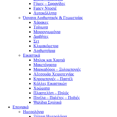
Γόμες – Σφραγίδες
Fancy Ντοσιέ
Αυτοκόλλητα
Όργανα Αριθμητικής & Γεωμετρίας
Χάρακες
Τρίγωνα
Mοιρογνωμόνια
Διαβήτες
Σετ
Κλιμακόμετρα
Αριθμητήρια
Εικαστικά
Μπλοκ και Χαρτιά
Μακετόχαρτα
Μαρκαδόροι – Ξυλομπογιές
Αξεσουάρ Χειροτεχνίας
Κηρομπογιές – Παστέλ
Κόλλες Εικαστικών
Χρώματα
Πλαστελίνη – Πηλός
Πινέλα – Παλέτες – Ποδιές
Ψαλίδια Σχολικά
Εποχιακά
Ημερολόγια
Ξύλινα Ημερολόγια