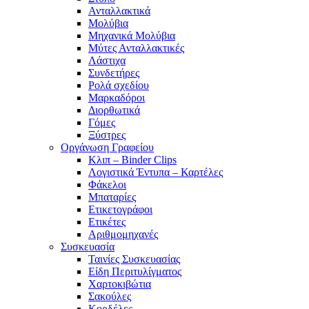
Ανταλλακτικά
Μολύβια
Μηχανικά Μολύβια
Μύτες Ανταλλακτικές
Λάστιχα
Συνδετήρες
Ρολά σχεδίου
Μαρκαδόροι
Διορθωτικά
Γόμες
Ξύστρες
Οργάνωση Γραφείου
Κλιπ – Binder Clips
Λογιστικά Έντυπα – Καρτέλες
Φάκελοι
Μπαταρίες
Ετικετογράφοι
Ετικέτες
Αριθμομηχανές
Συσκευασία
Ταινίες Συσκευασίας
Είδη Περιτυλίγματος
Χαρτοκιβώτια
Σακούλες
Κορδέλες