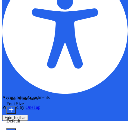
Accessibility Adjustments
Content Modules
Font Size
Powered by
OneTap
Hide Toolbar
Default