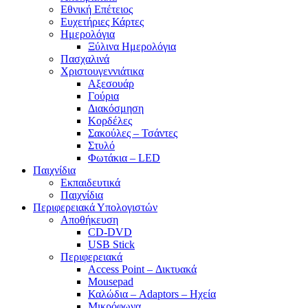
Εθνική Επέτειος
Ευχετήριες Κάρτες
Ημερολόγια
Ξύλινα Ημερολόγια
Πασχαλινά
Χριστουγεννιάτικα
Αξεσουάρ
Γούρια
Διακόσμηση
Κορδέλες
Σακούλες – Τσάντες
Στυλό
Φωτάκια – LED
Παιχνίδια
Εκπαιδευτικά
Παιχνίδια
Περιφερειακά Υπολογιστών
Αποθήκευση
CD-DVD
USB Stick
Περιφερειακά
Access Point – Δικτυακά
Mousepad
Καλώδια – Adaptors – Ηχεία
Μικρόφωνα