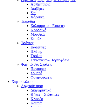
Αριθμητήρια
Διαβήτες
Σετ
Χάρακες
Τετράδια
Καλύμματα – Ετικέτες
Κλασσικά
Μουσικά
Σπιράλ
Τσάντες
Κασετίνες
Πλάτης
Τρόλευ
Τσαντάκια – Πορτοφόλια
Φαγητό στο Σχολείο
Παγούρια
Σουπλά
Φαγητοδοχεία
Χαρτοπωλείο
Αρχειοθέτηση
Διαχωριστικά
Θήκες – Ζελατίνες
Κλασέρ
Κουτιά