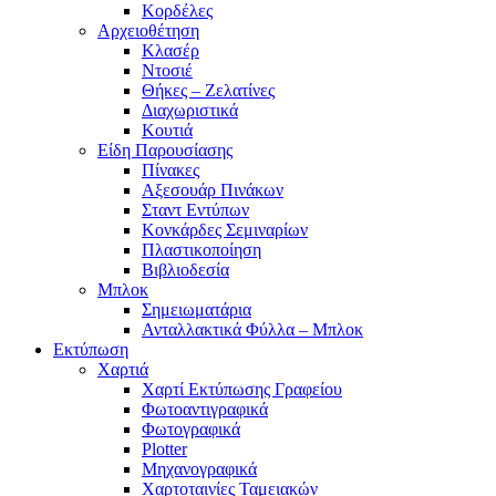
Κορδέλες
Αρχειοθέτηση
Κλασέρ
Ντοσιέ
Θήκες – Ζελατίνες
Διαχωριστικά
Κουτιά
Είδη Παρουσίασης
Πίνακες
Αξεσουάρ Πινάκων
Σταντ Εντύπων
Κονκάρδες Σεμιναρίων
Πλαστικοποίηση
Βιβλιοδεσία
Μπλοκ
Σημειωματάρια
Ανταλλακτικά Φύλλα – Μπλοκ
Εκτύπωση
Χαρτιά
Χαρτί Εκτύπωσης Γραφείου
Φωτοαντιγραφικά
Φωτογραφικά
Plotter
Μηχανογραφικά
Χαρτοταινίες Ταμειακών