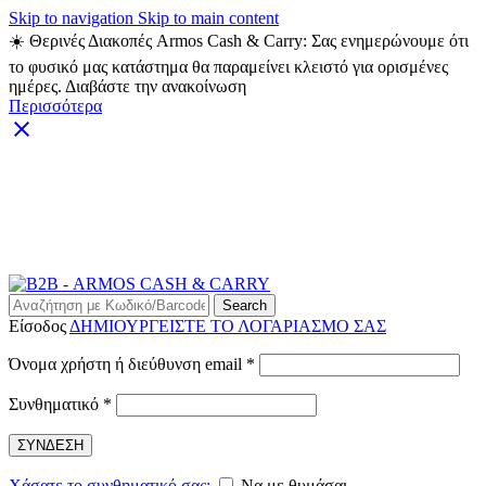
Skip to navigation
Skip to main content
☀️ Θερινές Διακοπές Armos Cash & Carry: Σας ενημερώνουμε ότι
το φυσικό μας κατάστημα θα παραμείνει κλειστό για ορισμένες
ημέρες. Διαβάστε την ανακοίνωση
Περισσότερα
ARMOS CASH & CARRY B2B - ΜΟΝΟ ΓΙΑ
ΜΕΤΑΠΩΛΗΤΕΣ
ARMOS CASH & CARRY B2B
Search
Είσοδος
ΔΗΜΙΟΥΡΓΕΙΣΤΕ ΤΟ ΛΟΓΑΡΙΑΣΜΟ ΣΑΣ
Απαιτείται
Όνομα χρήστη ή διεύθυνση email
*
Απαιτείται
Συνθηματικό
*
ΣΥΝΔΕΣΗ
Χάσατε το συνθηματικό σας;
Να με θυμάσαι