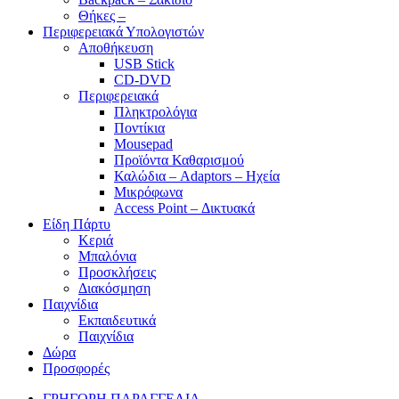
Θήκες –
Περιφερειακά Υπολογιστών
Αποθήκευση
USB Stick
CD-DVD
Περιφερειακά
Πληκτρολόγια
Ποντίκια
Mousepad
Προϊόντα Καθαρισμού
Καλώδια – Adaptors – Ηχεία
Μικρόφωνα
Access Point – Δικτυακά
Είδη Πάρτυ
Κεριά
Μπαλόνια
Προσκλήσεις
Διακόσμηση
Παιχνίδια
Εκπαιδευτικά
Παιχνίδια
Δώρα
Προσφορές
ΓΡΗΓΟΡΗ ΠΑΡΑΓΓΕΛΙΑ