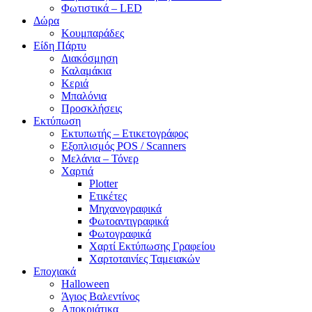
Φωτιστικά – LED
Δώρα
Κουμπαράδες
Είδη Πάρτυ
Διακόσμηση
Καλαμάκια
Κεριά
Μπαλόνια
Προσκλήσεις
Εκτύπωση
Εκτυπωτής – Ετικετογράφος
Εξοπλισμός POS / Scanners
Μελάνια – Τόνερ
Χαρτιά
Plotter
Ετικέτες
Μηχανογραφικά
Φωτοαντιγραφικά
Φωτογραφικά
Χαρτί Εκτύπωσης Γραφείου
Χαρτοταινίες Ταμειακών
Εποχιακά
Halloween
Άγιος Βαλεντίνος
Αποκριάτικα