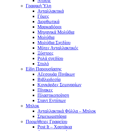
Ντοσιέ
Γραφική Ύλη
Ανταλλακτικά
Γόμες
Διορθωτικά
Μαρκαδόροι
Μηχανικά Μολύβια
Μολύβια
Μολύβια Σχεδίου
Μύτες Ανταλλακτικές
Ξύστρες
Ρολά σχεδίου
Στυλό
Είδη Παρουσίασης
Αξεσουάρ Πινάκων
Βιβλιοδεσία
Κονκάρδες Σεμιναρίων
Πίνακες
Πλαστικοποίηση
Σταντ Εντύπων
Μπλοκ
Ανταλλακτικά Φύλλα – Μπλοκ
Σημειωματάρια
Προμήθειες Γραφείου
Post It – Χαρτάκια