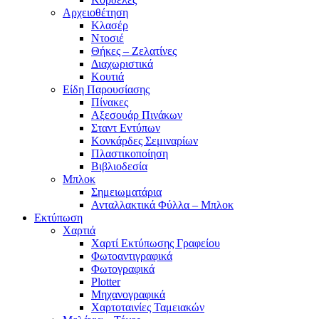
Αρχειοθέτηση
Κλασέρ
Ντοσιέ
Θήκες – Ζελατίνες
Διαχωριστικά
Κουτιά
Είδη Παρουσίασης
Πίνακες
Αξεσουάρ Πινάκων
Σταντ Εντύπων
Κονκάρδες Σεμιναρίων
Πλαστικοποίηση
Βιβλιοδεσία
Μπλοκ
Σημειωματάρια
Ανταλλακτικά Φύλλα – Μπλοκ
Εκτύπωση
Χαρτιά
Χαρτί Εκτύπωσης Γραφείου
Φωτοαντιγραφικά
Φωτογραφικά
Plotter
Μηχανογραφικά
Χαρτοταινίες Ταμειακών