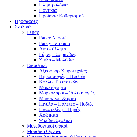
Πληκτρολόγια
Ποντίκια
Προϊόντα Καθαρισμού
Προσφορές
Σχολικά
Fancy
Fancy Ντοσιέ
Fancy Τετράδια
Αυτοκόλλητα
Γόμες – Σφραγίδες
Στυλό – Μολύβια
Εικαστικά
Αξεσουάρ Χειροτεχνίας
Κηρομπογιές – Παστέλ
Κόλλες Εικαστικών
Μακετόχαρτα
Μαρκαδόροι – Ξυλομπογιές
Μπλοκ και Χαρτιά
Πινέλα – Παλέτες – Ποδιές
Πλαστελίνη – Πηλός
Χρώματα
Ψαλίδια Σχολικά
Μεγεθυντικοί Φακοί
Μουσική Όργανα
Όργανα Αριθμητικής & Γεωμετρίας