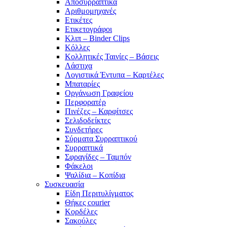
Αποσυρραπτικά
Αριθμομηχανές
Ετικέτες
Ετικετογράφοι
Κλιπ – Binder Clips
Κόλλες
Κολλητικές Ταινίες – Βάσεις
Λάστιχα
Λογιστικά Έντυπα – Καρτέλες
Μπαταρίες
Οργάνωση Γραφείου
Περφορατέρ
Πινέζες – Καρφίτσες
Σελιδοδείκτες
Συνδετήρες
Σύρματα Συρραπτικού
Συρραπτικά
Σφραγίδες – Ταμπόν
Φάκελοι
Ψαλίδια – Κοπίδια
Συσκευασία
Είδη Περιτυλίγματος
Θήκες courier
Κορδέλες
Σακούλες