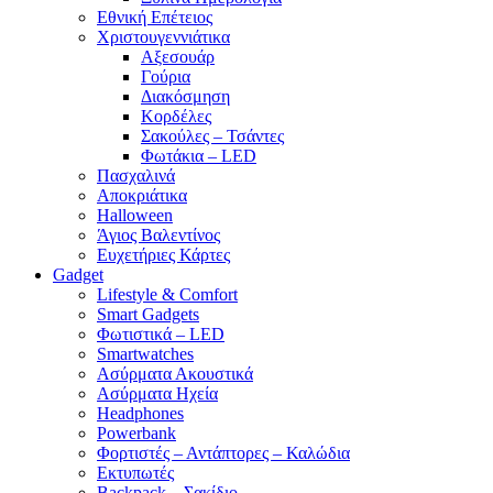
Εθνική Επέτειος
Χριστουγεννιάτικα
Αξεσουάρ
Γούρια
Διακόσμηση
Κορδέλες
Σακούλες – Τσάντες
Φωτάκια – LED
Πασχαλινά
Αποκριάτικα
Halloween
Άγιος Βαλεντίνος
Ευχετήριες Κάρτες
Gadget
Lifestyle & Comfort
Smart Gadgets
Φωτιστικά – LED
Smartwatches
Ασύρματα Ακουστικά
Ασύρματα Ηχεία
Headphones
Powerbank
Φορτιστές – Αντάπτορες – Καλώδια
Εκτυπωτές
Backpack – Σακίδιο