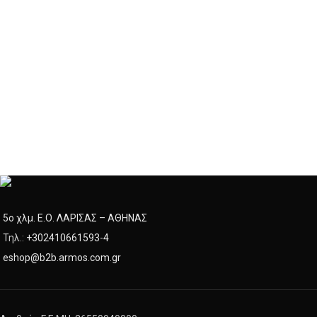
5ο χλμ. Ε.Ο. ΛΑΡΙΣΑΣ – ΑΘΗΝΑΣ
Τηλ.:
+302410661593
-
4
eshop@b2b.armos.com.gr