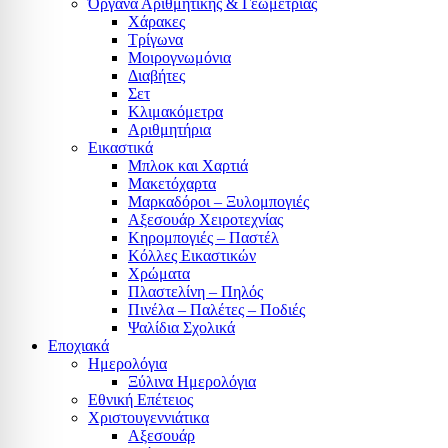
Όργανα Αριθμητικής & Γεωμετρίας
Χάρακες
Τρίγωνα
Mοιρογνωμόνια
Διαβήτες
Σετ
Κλιμακόμετρα
Αριθμητήρια
Εικαστικά
Μπλοκ και Χαρτιά
Μακετόχαρτα
Μαρκαδόροι – Ξυλομπογιές
Αξεσουάρ Χειροτεχνίας
Κηρομπογιές – Παστέλ
Κόλλες Εικαστικών
Χρώματα
Πλαστελίνη – Πηλός
Πινέλα – Παλέτες – Ποδιές
Ψαλίδια Σχολικά
Εποχιακά
Ημερολόγια
Ξύλινα Ημερολόγια
Εθνική Επέτειος
Χριστουγεννιάτικα
Αξεσουάρ