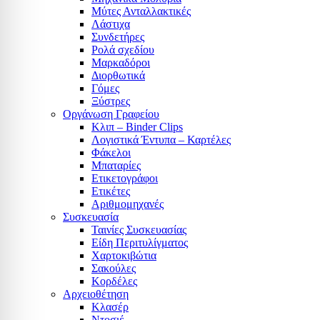
Μύτες Ανταλλακτικές
Λάστιχα
Συνδετήρες
Ρολά σχεδίου
Μαρκαδόροι
Διορθωτικά
Γόμες
Ξύστρες
Οργάνωση Γραφείου
Κλιπ – Binder Clips
Λογιστικά Έντυπα – Καρτέλες
Φάκελοι
Μπαταρίες
Ετικετογράφοι
Ετικέτες
Αριθμομηχανές
Συσκευασία
Ταινίες Συσκευασίας
Είδη Περιτυλίγματος
Χαρτοκιβώτια
Σακούλες
Κορδέλες
Αρχειοθέτηση
Κλασέρ
Ντοσιέ