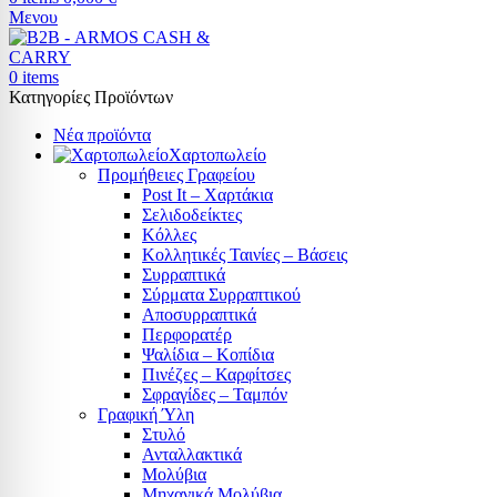
Μενου
0
items
Κατηγορίες Προϊόντων
Νέα προϊόντα
Χαρτοπωλείο
Προμήθειες Γραφείου
Post It – Χαρτάκια
Σελιδοδείκτες
Κόλλες
Κολλητικές Ταινίες – Βάσεις
Συρραπτικά
Σύρματα Συρραπτικού
Αποσυρραπτικά
Περφορατέρ
Ψαλίδια – Κοπίδια
Πινέζες – Καρφίτσες
Σφραγίδες – Ταμπόν
Γραφική Ύλη
Στυλό
Ανταλλακτικά
Μολύβια
Μηχανικά Μολύβια