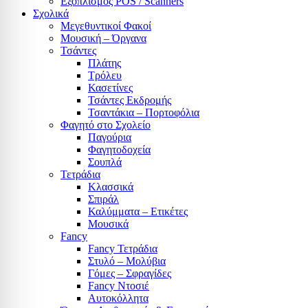
Εξοπλισμός POS / Scanners
Σχολικά
Μεγεθυντικοί Φακοί
Μουσική – Όργανα
Τσάντες
Πλάτης
Τρόλευ
Κασετίνες
Τσάντες Εκδρομής
Τσαντάκια – Πορτοφόλια
Φαγητό στο Σχολείο
Παγούρια
Φαγητοδοχεία
Σουπλά
Τετράδια
Κλασσικά
Σπιράλ
Καλύμματα – Ετικέτες
Μουσικά
Fancy
Fancy Τετράδια
Στυλό – Μολύβια
Γόμες – Σφραγίδες
Fancy Ντοσιέ
Αυτοκόλλητα