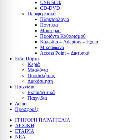
USB Stick
CD-DVD
Περιφερειακά
Πληκτρολόγια
Ποντίκια
Mousepad
Προϊόντα Καθαρισμού
Καλώδια – Adaptors – Ηχεία
Μικρόφωνα
Access Point – Δικτυακά
Είδη Πάρτυ
Κεριά
Μπαλόνια
Προσκλήσεις
Διακόσμηση
Παιχνίδια
Εκπαιδευτικά
Παιχνίδια
Δώρα
Προσφορές
ΓΡΗΓΟΡΗ ΠΑΡΑΓΓΕΛΙΑ
ΑΡΧΙΚΗ
ΕΤΑΙΡΙΑ
ΝΕΑ