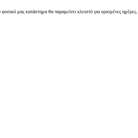
 φυσικό μας κατάστημα θα παραμείνει κλειστό για ορισμένες ημέρες
ARMOS CASH & CARRY B2B - ΜΟΝΟ ΓΙΑ ΜΕΤΑΠΩΛΗΤΕΣ
ARMOS CASH & CARRY B2B