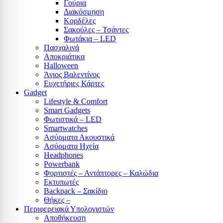
Γούρια
Διακόσμηση
Κορδέλες
Σακούλες – Τσάντες
Φωτάκια – LED
Πασχαλινά
Αποκριάτικα
Halloween
Άγιος Βαλεντίνος
Ευχετήριες Κάρτες
Gadget
Lifestyle & Comfort
Smart Gadgets
Φωτιστικά – LED
Smartwatches
Ασύρματα Ακουστικά
Ασύρματα Ηχεία
Headphones
Powerbank
Φορτιστές – Αντάπτορες – Καλώδια
Εκτυπωτές
Backpack – Σακίδιο
Θήκες –
Περιφερειακά Υπολογιστών
Αποθήκευση