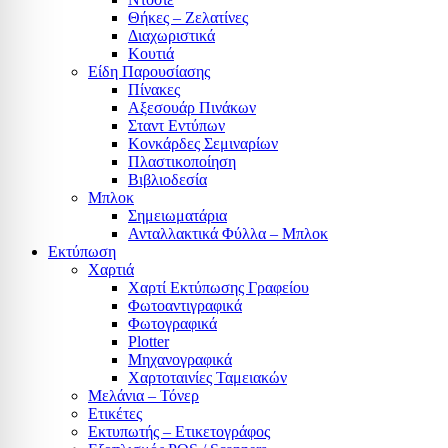
Θήκες – Ζελατίνες
Διαχωριστικά
Κουτιά
Είδη Παρουσίασης
Πίνακες
Αξεσουάρ Πινάκων
Σταντ Εντύπων
Κονκάρδες Σεμιναρίων
Πλαστικοποίηση
Βιβλιοδεσία
Μπλοκ
Σημειωματάρια
Ανταλλακτικά Φύλλα – Μπλοκ
Εκτύπωση
Χαρτιά
Χαρτί Εκτύπωσης Γραφείου
Φωτοαντιγραφικά
Φωτογραφικά
Plotter
Μηχανογραφικά
Χαρτοταινίες Ταμειακών
Μελάνια – Τόνερ
Ετικέτες
Εκτυπωτής – Ετικετογράφος