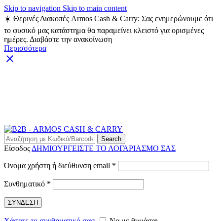
Skip to navigation
Skip to main content
☀️ Θερινές Διακοπές Armos Cash & Carry: Σας ενημερώνουμε ότι
το φυσικό μας κατάστημα θα παραμείνει κλειστό για ορισμένες
ημέρες. Διαβάστε την ανακοίνωση
Περισσότερα
ARMOS CASH & CARRY B2B - ΜΟΝΟ ΓΙΑ
ΜΕΤΑΠΩΛΗΤΕΣ
ARMOS CASH & CARRY B2B
Search
Είσοδος
ΔΗΜΙΟΥΡΓΕΙΣΤΕ ΤΟ ΛΟΓΑΡΙΑΣΜΟ ΣΑΣ
Απαιτείται
Όνομα χρήστη ή διεύθυνση email
*
Απαιτείται
Συνθηματικό
*
ΣΥΝΔΕΣΗ
Χάσατε το συνθηματικό σας;
Να με θυμάσαι