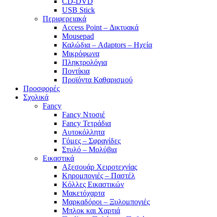
CD-DVD
USB Stick
Περιφερειακά
Access Point – Δικτυακά
Mousepad
Καλώδια – Adaptors – Ηχεία
Μικρόφωνα
Πληκτρολόγια
Ποντίκια
Προϊόντα Καθαρισμού
Προσφορές
Σχολικά
Fancy
Fancy Ντοσιέ
Fancy Τετράδια
Αυτοκόλλητα
Γόμες – Σφραγίδες
Στυλό – Μολύβια
Εικαστικά
Αξεσουάρ Χειροτεχνίας
Κηρομπογιές – Παστέλ
Κόλλες Εικαστικών
Μακετόχαρτα
Μαρκαδόροι – Ξυλομπογιές
Μπλοκ και Χαρτιά