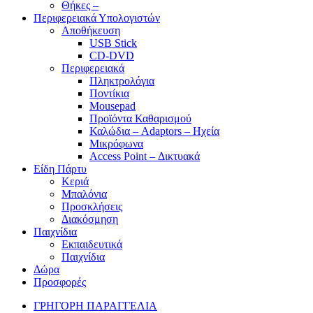
Θήκες –
Περιφερειακά Υπολογιστών
Αποθήκευση
USB Stick
CD-DVD
Περιφερειακά
Πληκτρολόγια
Ποντίκια
Mousepad
Προϊόντα Καθαρισμού
Καλώδια – Adaptors – Ηχεία
Μικρόφωνα
Access Point – Δικτυακά
Είδη Πάρτυ
Κεριά
Μπαλόνια
Προσκλήσεις
Διακόσμηση
Παιχνίδια
Εκπαιδευτικά
Παιχνίδια
Δώρα
Προσφορές
ΓΡΗΓΟΡΗ ΠΑΡΑΓΓΕΛΙΑ