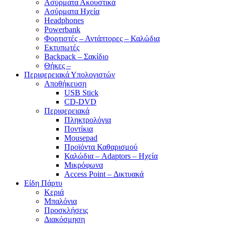
Ασύρματα Ακουστικά
Ασύρματα Ηχεία
Headphones
Powerbank
Φορτιστές – Αντάπτορες – Καλώδια
Εκτυπωτές
Backpack – Σακίδιο
Θήκες –
Περιφερειακά Υπολογιστών
Αποθήκευση
USB Stick
CD-DVD
Περιφερειακά
Πληκτρολόγια
Ποντίκια
Mousepad
Προϊόντα Καθαρισμού
Καλώδια – Adaptors – Ηχεία
Μικρόφωνα
Access Point – Δικτυακά
Είδη Πάρτυ
Κεριά
Μπαλόνια
Προσκλήσεις
Διακόσμηση