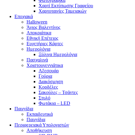
Φωτογραφικά
Χαρτί Εκτύπωσης Γραφείου
Χαρτοταινίες Ταμειακών
Εποχιακά
Halloween
Άγιος Βαλεντίνος
Αποκριάτικα
Εθνική Επέτειος
Ευχετήριες Κάρτες
Ημερολόγια
Ξύλινα Ημερολόγια
Πασχαλινά
Χριστουγεννιάτικα
Αξεσουάρ
Γούρια
Διακόσμηση
Κορδέλες
Σακούλες – Τσάντες
Στυλό
Φωτάκια – LED
Παιχνίδια
Εκπαιδευτικά
Παιχνίδια
Περιφερειακά Υπολογιστών
Αποθήκευση