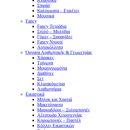
Κλασσικά
Σπιράλ
Καλύμματα – Ετικέτες
Μουσικά
Fancy
Fancy Τετράδια
Στυλό – Μολύβια
Γόμες – Σφραγίδες
Fancy Ντοσιέ
Αυτοκόλλητα
Όργανα Αριθμητικής & Γεωμετρίας
Χάρακες
Τρίγωνα
Mοιρογνωμόνια
Διαβήτες
Σετ
Κλιμακόμετρα
Αριθμητήρια
Εικαστικά
Μπλοκ και Χαρτιά
Μακετόχαρτα
Μαρκαδόροι – Ξυλομπογιές
Αξεσουάρ Χειροτεχνίας
Κηρομπογιές – Παστέλ
Κόλλες Εικαστικών