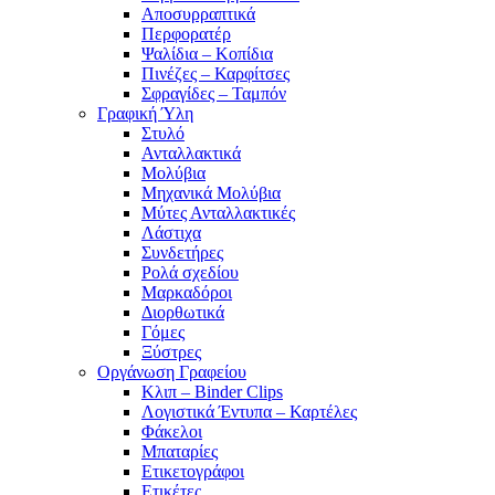
Αποσυρραπτικά
Περφορατέρ
Ψαλίδια – Κοπίδια
Πινέζες – Καρφίτσες
Σφραγίδες – Ταμπόν
Γραφική Ύλη
Στυλό
Ανταλλακτικά
Μολύβια
Μηχανικά Μολύβια
Μύτες Ανταλλακτικές
Λάστιχα
Συνδετήρες
Ρολά σχεδίου
Μαρκαδόροι
Διορθωτικά
Γόμες
Ξύστρες
Οργάνωση Γραφείου
Κλιπ – Binder Clips
Λογιστικά Έντυπα – Καρτέλες
Φάκελοι
Μπαταρίες
Ετικετογράφοι
Ετικέτες