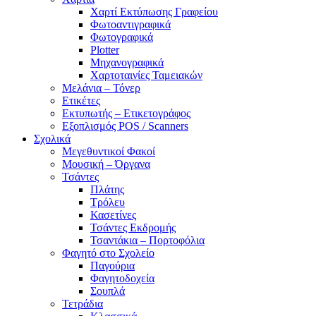
Χαρτί Εκτύπωσης Γραφείου
Φωτοαντιγραφικά
Φωτογραφικά
Plotter
Μηχανογραφικά
Χαρτοταινίες Ταμειακών
Μελάνια – Τόνερ
Ετικέτες
Εκτυπωτής – Ετικετογράφος
Εξοπλισμός POS / Scanners
Σχολικά
Μεγεθυντικοί Φακοί
Μουσική – Όργανα
Τσάντες
Πλάτης
Τρόλευ
Κασετίνες
Τσάντες Εκδρομής
Τσαντάκια – Πορτοφόλια
Φαγητό στο Σχολείο
Παγούρια
Φαγητοδοχεία
Σουπλά
Τετράδια