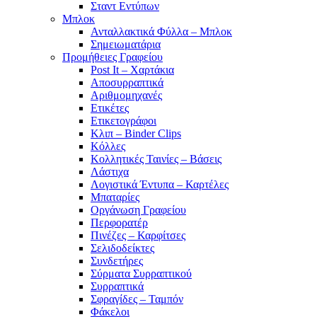
Σταντ Εντύπων
Μπλοκ
Ανταλλακτικά Φύλλα – Μπλοκ
Σημειωματάρια
Προμήθειες Γραφείου
Post It – Χαρτάκια
Αποσυρραπτικά
Αριθμομηχανές
Ετικέτες
Ετικετογράφοι
Κλιπ – Binder Clips
Κόλλες
Κολλητικές Ταινίες – Βάσεις
Λάστιχα
Λογιστικά Έντυπα – Καρτέλες
Μπαταρίες
Οργάνωση Γραφείου
Περφορατέρ
Πινέζες – Καρφίτσες
Σελιδοδείκτες
Συνδετήρες
Σύρματα Συρραπτικού
Συρραπτικά
Σφραγίδες – Ταμπόν
Φάκελοι