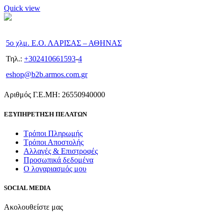
Quick view
5ο χλμ. Ε.Ο. ΛΑΡΙΣΑΣ – ΑΘΗΝΑΣ
Τηλ.:
+302410661593
-
4
eshop@b2b.armos.com.gr
Αριθμός Γ.Ε.ΜΗ: 26550940000
ΕΞΥΠΗΡΕΤΗΣΗ ΠΕΛΑΤΩΝ
Τρόποι Πληρωμής
Τρόποι Αποστολής
Αλλαγές & Επιστροφές
Προσωπικά δεδομένα
Ο λογαριασμός μου
SOCIAL MEDIA
Ακολουθείστε μας