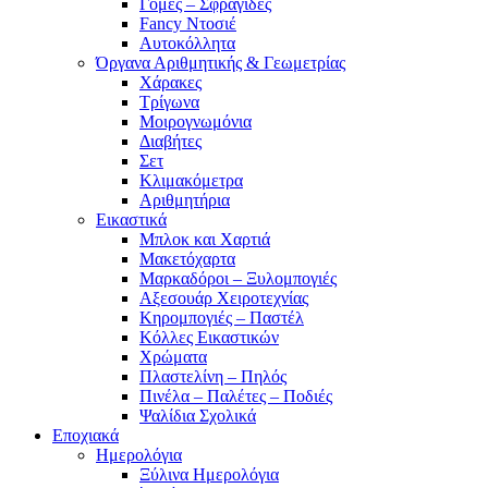
Γόμες – Σφραγίδες
Fancy Ντοσιέ
Αυτοκόλλητα
Όργανα Αριθμητικής & Γεωμετρίας
Χάρακες
Τρίγωνα
Mοιρογνωμόνια
Διαβήτες
Σετ
Κλιμακόμετρα
Αριθμητήρια
Εικαστικά
Μπλοκ και Χαρτιά
Μακετόχαρτα
Μαρκαδόροι – Ξυλομπογιές
Αξεσουάρ Χειροτεχνίας
Κηρομπογιές – Παστέλ
Κόλλες Εικαστικών
Χρώματα
Πλαστελίνη – Πηλός
Πινέλα – Παλέτες – Ποδιές
Ψαλίδια Σχολικά
Εποχιακά
Ημερολόγια
Ξύλινα Ημερολόγια