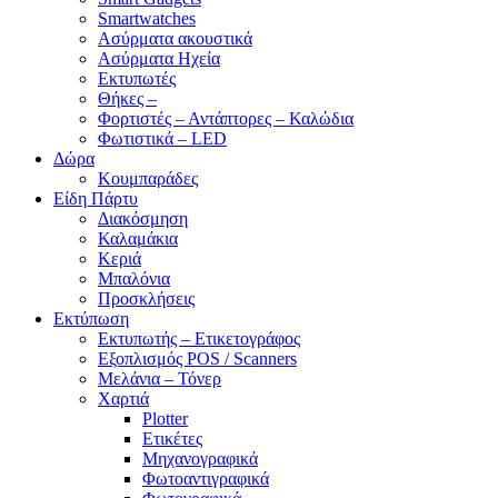
Smartwatches
Ασύρματα ακουστικά
Ασύρματα Ηχεία
Εκτυπωτές
Θήκες –
Φορτιστές – Αντάπτορες – Καλώδια
Φωτιστικά – LED
Δώρα
Κουμπαράδες
Είδη Πάρτυ
Διακόσμηση
Καλαμάκια
Κεριά
Μπαλόνια
Προσκλήσεις
Εκτύπωση
Εκτυπωτής – Ετικετογράφος
Εξοπλισμός POS / Scanners
Μελάνια – Τόνερ
Χαρτιά
Plotter
Ετικέτες
Μηχανογραφικά
Φωτοαντιγραφικά