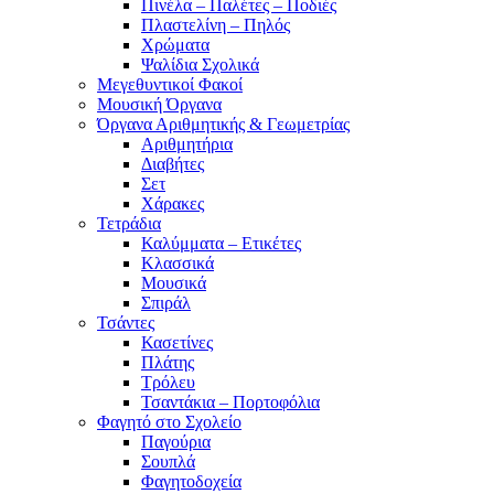
Πινέλα – Παλέτες – Ποδιές
Πλαστελίνη – Πηλός
Χρώματα
Ψαλίδια Σχολικά
Μεγεθυντικοί Φακοί
Μουσική Όργανα
Όργανα Αριθμητικής & Γεωμετρίας
Αριθμητήρια
Διαβήτες
Σετ
Χάρακες
Τετράδια
Καλύμματα – Ετικέτες
Κλασσικά
Μουσικά
Σπιράλ
Τσάντες
Κασετίνες
Πλάτης
Τρόλευ
Τσαντάκια – Πορτοφόλια
Φαγητό στο Σχολείο
Παγούρια
Σουπλά
Φαγητοδοχεία