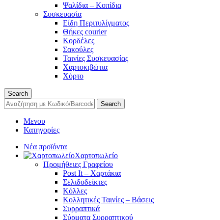
Ψαλίδια – Κοπίδια
Συσκευασία
Είδη Περιτυλίγματος
Θήκες courier
Κορδέλες
Σακούλες
Ταινίες Συσκευασίας
Χαρτοκιβώτια
Χόρτο
Search
Search
Μενου
Κατηγορίες
Νέα προϊόντα
Χαρτοπωλείο
Προμήθειες Γραφείου
Post It – Χαρτάκια
Σελιδοδείκτες
Κόλλες
Κολλητικές Ταινίες – Βάσεις
Συρραπτικά
Σύρματα Συρραπτικού