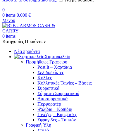
0
0
items
0,000
€
Μενου
0
items
Κατηγορίες Προϊόντων
Νέα προϊόντα
Χαρτοπωλείο
Προμήθειες Γραφείου
Post It – Χαρτάκια
Σελιδοδείκτες
Κόλλες
Κολλητικές Ταινίες – Βάσεις
Συρραπτικά
Σύρματα Συρραπτικού
Αποσυρραπτικά
Περφορατέρ
Ψαλίδια – Κοπίδια
Πινέζες – Καρφίτσες
Σφραγίδες – Ταμπόν
Γραφική Ύλη
Στυλό