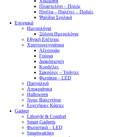
Χρώματα
Πλαστελίνη – Πηλός
Πινέλα – Παλέτες – Ποδιές
Ψαλίδια Σχολικά
Εποχιακά
Ημερολόγια
Ξύλινα Ημερολόγια
Εθνική Επέτειος
Χριστουγεννιάτικα
Αξεσουάρ
Γούρια
Διακόσμηση
Κορδέλες
Σακούλες – Τσάντες
Φωτάκια – LED
Πασχαλινά
Αποκριάτικα
Halloween
Άγιος Βαλεντίνος
Ευχετήριες Κάρτες
Gadget
Lifestyle & Comfort
Smart Gadgets
Φωτιστικά – LED
Smartwatches