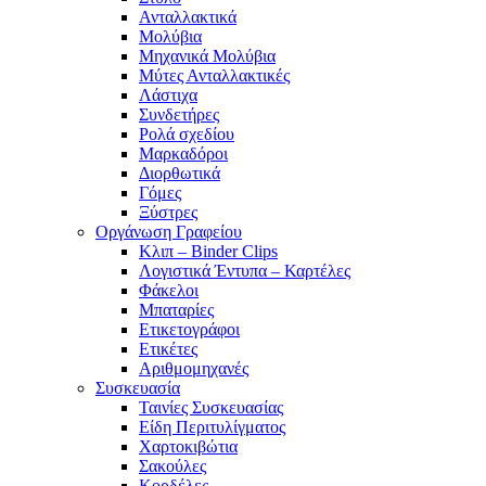
Ανταλλακτικά
Μολύβια
Μηχανικά Μολύβια
Μύτες Ανταλλακτικές
Λάστιχα
Συνδετήρες
Ρολά σχεδίου
Μαρκαδόροι
Διορθωτικά
Γόμες
Ξύστρες
Οργάνωση Γραφείου
Κλιπ – Binder Clips
Λογιστικά Έντυπα – Καρτέλες
Φάκελοι
Μπαταρίες
Ετικετογράφοι
Ετικέτες
Αριθμομηχανές
Συσκευασία
Ταινίες Συσκευασίας
Είδη Περιτυλίγματος
Χαρτοκιβώτια
Σακούλες
Κορδέλες