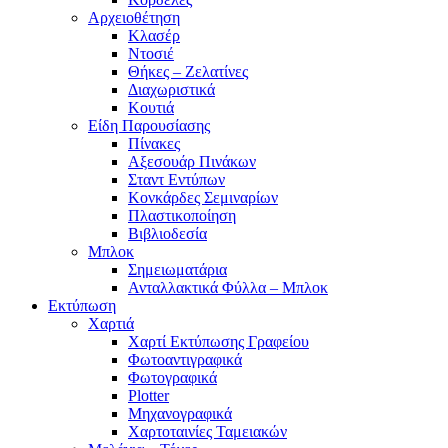
Αρχειοθέτηση
Κλασέρ
Ντοσιέ
Θήκες – Ζελατίνες
Διαχωριστικά
Κουτιά
Είδη Παρουσίασης
Πίνακες
Αξεσουάρ Πινάκων
Σταντ Εντύπων
Κονκάρδες Σεμιναρίων
Πλαστικοποίηση
Βιβλιοδεσία
Μπλοκ
Σημειωματάρια
Ανταλλακτικά Φύλλα – Μπλοκ
Εκτύπωση
Χαρτιά
Χαρτί Εκτύπωσης Γραφείου
Φωτοαντιγραφικά
Φωτογραφικά
Plotter
Μηχανογραφικά
Χαρτοταινίες Ταμειακών