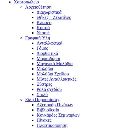
Χαρτοπωλείο
Αρχειοθέτηση
Διαχωριστικά
Θήκες – Ζελατίνες
Κλασέρ
Κουτιά
Ντοσιέ
Γραφική Ύλη
Ανταλλακτικά
Γόμες
Διορθωτικά
Μαρκαδόροι
Μηχανικά Μολύβια
Μολύβια
Μολύβια Σχεδίου
Μύτες Ανταλλακτικές
Ξύστρες
Ρολά σχεδίου
Στυλό
Είδη Παρουσίασης
Αξεσουάρ Πινάκων
Βιβλιοδεσία
Κονκάρδες Σεμιναρίων
Πίνακες
Πλαστικοποίηση