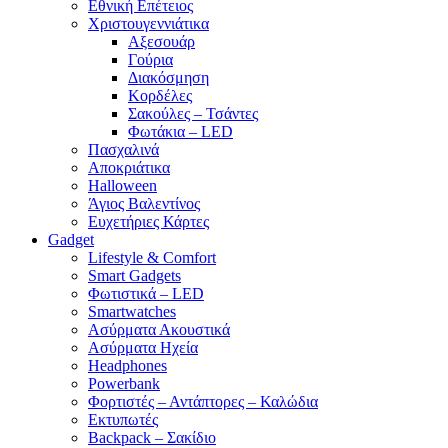
Εθνική Επέτειος
Χριστουγεννιάτικα
Αξεσουάρ
Γούρια
Διακόσμηση
Κορδέλες
Σακούλες – Τσάντες
Φωτάκια – LED
Πασχαλινά
Αποκριάτικα
Halloween
Άγιος Βαλεντίνος
Ευχετήριες Κάρτες
Gadget
Lifestyle & Comfort
Smart Gadgets
Φωτιστικά – LED
Smartwatches
Ασύρματα Ακουστικά
Ασύρματα Ηχεία
Headphones
Powerbank
Φορτιστές – Αντάπτορες – Καλώδια
Εκτυπωτές
Backpack – Σακίδιο