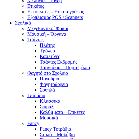
Μελάνια – Τόνερ
Ετικέτες
Εκτυπωτής – Ετικετογράφος
Εξοπλισμός POS / Scanners
Σχολικά
Μεγεθυντικοί Φακοί
Μουσική – Όργανα
Τσάντες
Πλάτης
Τρόλευ
Κασετίνες
Τσάντες Εκδρομής
Τσαντάκια – Πορτοφόλια
Φαγητό στο Σχολείο
Παγούρια
Φαγητοδοχεία
Σουπλά
Τετράδια
Κλασσικά
Σπιράλ
Καλύμματα – Ετικέτες
Μουσικά
Fancy
Fancy Τετράδια
Στυλό – Μολύβια