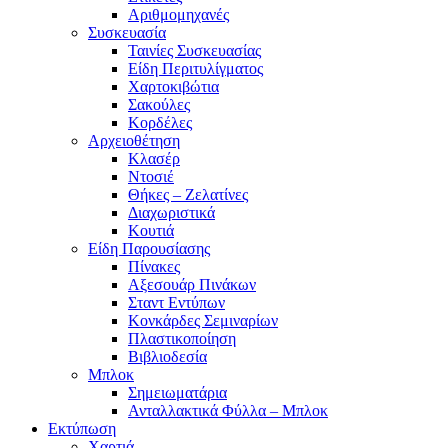
Αριθμομηχανές
Συσκευασία
Ταινίες Συσκευασίας
Είδη Περιτυλίγματος
Χαρτοκιβώτια
Σακούλες
Κορδέλες
Αρχειοθέτηση
Κλασέρ
Ντοσιέ
Θήκες – Ζελατίνες
Διαχωριστικά
Κουτιά
Είδη Παρουσίασης
Πίνακες
Αξεσουάρ Πινάκων
Σταντ Εντύπων
Κονκάρδες Σεμιναρίων
Πλαστικοποίηση
Βιβλιοδεσία
Μπλοκ
Σημειωματάρια
Ανταλλακτικά Φύλλα – Μπλοκ
Εκτύπωση
Χαρτιά