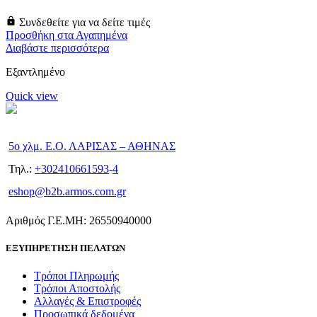
Συνδεθείτε για να δείτε τιμές
Προσθήκη στα Αγαπημένα
Διαβάστε περισσότερα
Εξαντλημένο
Quick view
5ο χλμ. Ε.Ο. ΛΑΡΙΣΑΣ – ΑΘΗΝΑΣ
Τηλ.:
+302410661593
-
4
eshop@b2b.armos.com.gr
Αριθμός Γ.Ε.ΜΗ: 26550940000
ΕΞΥΠΗΡΕΤΗΣΗ ΠΕΛΑΤΩΝ
Τρόποι Πληρωμής
Τρόποι Αποστολής
Αλλαγές & Επιστροφές
Προσωπικά δεδομένα