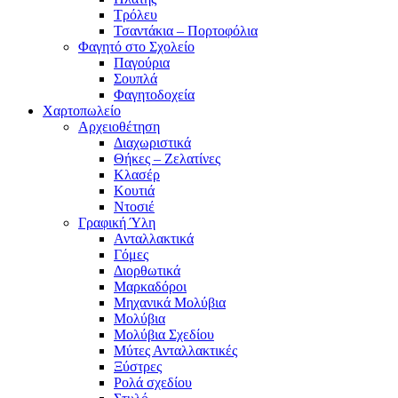
Τρόλευ
Τσαντάκια – Πορτοφόλια
Φαγητό στο Σχολείο
Παγούρια
Σουπλά
Φαγητοδοχεία
Χαρτοπωλείο
Αρχειοθέτηση
Διαχωριστικά
Θήκες – Ζελατίνες
Κλασέρ
Κουτιά
Ντοσιέ
Γραφική Ύλη
Ανταλλακτικά
Γόμες
Διορθωτικά
Μαρκαδόροι
Μηχανικά Μολύβια
Μολύβια
Μολύβια Σχεδίου
Μύτες Ανταλλακτικές
Ξύστρες
Ρολά σχεδίου