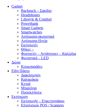
Gadget
Backpack – Σακίδιο
Headphones
Lifestyle & Comfort
Powerbank
Smart Gadgets
Smartwatches
Ασύρματα ακουστικά
Ασύρματα Ηχεία
Εκτυπωτές
Θήκες –
Φορτιστές – Αντάπτορες – Καλώδια
Φωτιστικά – LED
Δώρα
Κουμπαράδες
Είδη Πάρτυ
Διακόσμηση
Καλαμάκια
Κεριά
Μπαλόνια
Προσκλήσεις
Εκτύπωση
Εκτυπωτής – Ετικετογράφος
Εξοπλισμός POS / Scanners