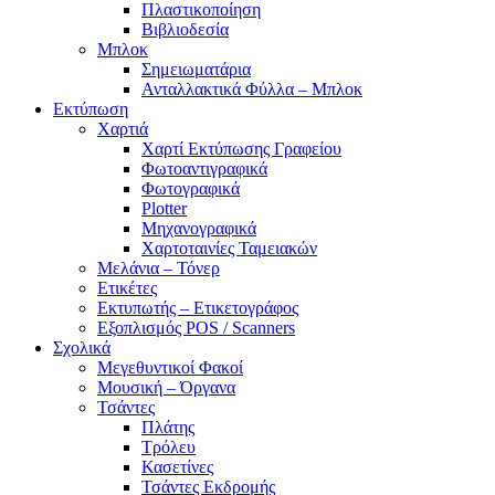
Πλαστικοποίηση
Βιβλιοδεσία
Μπλοκ
Σημειωματάρια
Ανταλλακτικά Φύλλα – Μπλοκ
Εκτύπωση
Χαρτιά
Χαρτί Εκτύπωσης Γραφείου
Φωτοαντιγραφικά
Φωτογραφικά
Plotter
Μηχανογραφικά
Χαρτοταινίες Ταμειακών
Μελάνια – Τόνερ
Ετικέτες
Εκτυπωτής – Ετικετογράφος
Εξοπλισμός POS / Scanners
Σχολικά
Μεγεθυντικοί Φακοί
Μουσική – Όργανα
Τσάντες
Πλάτης
Τρόλευ
Κασετίνες
Τσάντες Εκδρομής