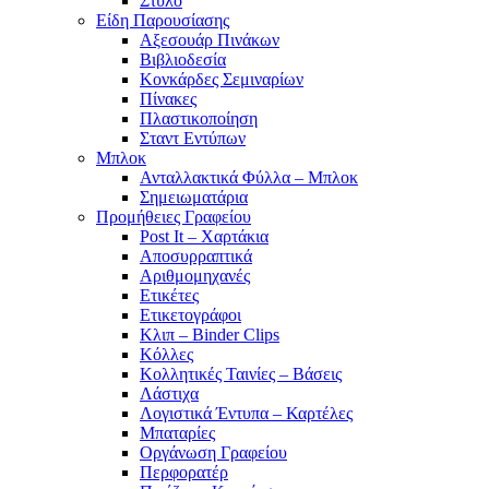
Στυλό
Είδη Παρουσίασης
Αξεσουάρ Πινάκων
Βιβλιοδεσία
Κονκάρδες Σεμιναρίων
Πίνακες
Πλαστικοποίηση
Σταντ Εντύπων
Μπλοκ
Ανταλλακτικά Φύλλα – Μπλοκ
Σημειωματάρια
Προμήθειες Γραφείου
Post It – Χαρτάκια
Αποσυρραπτικά
Αριθμομηχανές
Ετικέτες
Ετικετογράφοι
Κλιπ – Binder Clips
Κόλλες
Κολλητικές Ταινίες – Βάσεις
Λάστιχα
Λογιστικά Έντυπα – Καρτέλες
Μπαταρίες
Οργάνωση Γραφείου
Περφορατέρ