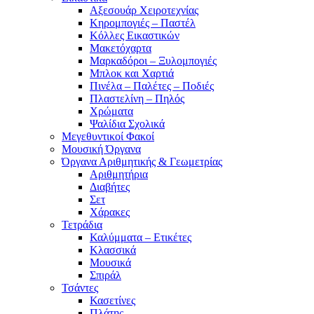
Αξεσουάρ Χειροτεχνίας
Κηρομπογιές – Παστέλ
Κόλλες Εικαστικών
Μακετόχαρτα
Μαρκαδόροι – Ξυλομπογιές
Μπλοκ και Χαρτιά
Πινέλα – Παλέτες – Ποδιές
Πλαστελίνη – Πηλός
Χρώματα
Ψαλίδια Σχολικά
Μεγεθυντικοί Φακοί
Μουσική Όργανα
Όργανα Αριθμητικής & Γεωμετρίας
Αριθμητήρια
Διαβήτες
Σετ
Χάρακες
Τετράδια
Καλύμματα – Ετικέτες
Κλασσικά
Μουσικά
Σπιράλ
Τσάντες
Κασετίνες
Πλάτης