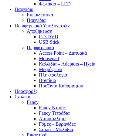
Φωτάκια – LED
Παιχνίδια
Εκπαιδευτικά
Παιχνίδια
Περιφερειακά Υπολογιστών
Αποθήκευση
CD-DVD
USB Stick
Περιφερειακά
Access Point – Δικτυακά
Mousepad
Καλώδια – Adaptors – Ηχεία
Μικρόφωνα
Πληκτρολόγια
Ποντίκια
Προϊόντα Καθαρισμού
Προσφορές
Σχολικά
Fancy
Fancy Ντοσιέ
Fancy Τετράδια
Αυτοκόλλητα
Γόμες – Σφραγίδες
Στυλό – Μολύβια
Εικαστικά