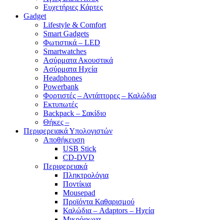
Ευχετήριες Κάρτες
Gadget
Lifestyle & Comfort
Smart Gadgets
Φωτιστικά – LED
Smartwatches
Ασύρματα Ακουστικά
Ασύρματα Ηχεία
Headphones
Powerbank
Φορτιστές – Αντάπτορες – Καλώδια
Εκτυπωτές
Backpack – Σακίδιο
Θήκες –
Περιφερειακά Υπολογιστών
Αποθήκευση
USB Stick
CD-DVD
Περιφερειακά
Πληκτρολόγια
Ποντίκια
Mousepad
Προϊόντα Καθαρισμού
Καλώδια – Adaptors – Ηχεία
Μικρόφωνα