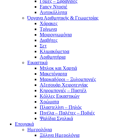
Γόμες – Σφραγίδες
Fancy Ντοσιέ
Αυτοκόλλητα
Όργανα Αριθμητικής & Γεωμετρίας
Χάρακες
Τρίγωνα
Mοιρογνωμόνια
Διαβήτες
Σετ
Κλιμακόμετρα
Αριθμητήρια
Εικαστικά
Μπλοκ και Χαρτιά
Μακετόχαρτα
Μαρκαδόροι – Ξυλομπογιές
Αξεσουάρ Χειροτεχνίας
Κηρομπογιές – Παστέλ
Κόλλες Εικαστικών
Χρώματα
Πλαστελίνη – Πηλός
Πινέλα – Παλέτες – Ποδιές
Ψαλίδια Σχολικά
Εποχιακά
Ημερολόγια
Ξύλινα Ημερολόγια