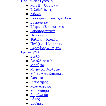
Προμήθειες Γραφείου
Post It – Χαρτάκια
Σελιδοδείκτες
Κόλλες
Κολλητικές Ταινίες – Βάσεις
Συρραπτικά
Σύρματα Συρραπτικού
Αποσυρραπτικά
Περφορατέρ
Ψαλίδια – Κοπίδια
Πινέζες – Καρφίτσες
Σφραγίδες – Ταμπόν
Γραφική Ύλη
Στυλό
Ανταλλακτικά
Μολύβια
Μηχανικά Μολύβια
Μύτες Ανταλλακτικές
Λάστιχα
Συνδετήρες
Ρολά σχεδίου
Μαρκαδόροι
Διορθωτικά
Γόμες
Ξύστρες