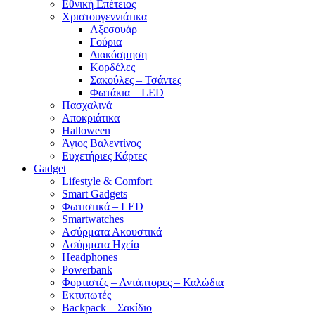
Εθνική Επέτειος
Χριστουγεννιάτικα
Αξεσουάρ
Γούρια
Διακόσμηση
Κορδέλες
Σακούλες – Τσάντες
Φωτάκια – LED
Πασχαλινά
Αποκριάτικα
Halloween
Άγιος Βαλεντίνος
Ευχετήριες Κάρτες
Gadget
Lifestyle & Comfort
Smart Gadgets
Φωτιστικά – LED
Smartwatches
Ασύρματα Ακουστικά
Ασύρματα Ηχεία
Headphones
Powerbank
Φορτιστές – Αντάπτορες – Καλώδια
Εκτυπωτές
Backpack – Σακίδιο