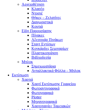
Αρχειοθέτηση
Κλασέρ
Ντοσιέ
Θήκες – Ζελατίνες
Διαχωριστικά
Κουτιά
Είδη Παρουσίασης
Πίνακες
Αξεσουάρ Πινάκων
Σταντ Εντύπων
Κονκάρδες Σεμιναρίων
Πλαστικοποίηση
Βιβλιοδεσία
Μπλοκ
Σημειωματάρια
Ανταλλακτικά Φύλλα – Μπλοκ
Εκτύπωση
Χαρτιά
Χαρτί Εκτύπωσης Γραφείου
Φωτοαντιγραφικά
Φωτογραφικά
Plotter
Μηχανογραφικά
Χαρτοταινίες Ταμειακών