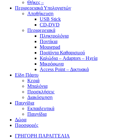
Θήκες –
Περιφερειακά Υπολογιστών
Αποθήκευση
USB Stick
CD-DVD
Περιφερειακά
Πληκτρολόγια
Ποντίκια
Mousepad
Προϊόντα Καθαρισμού
Καλώδια – Adaptors – Ηχεία
Μικρόφωνα
Access Point – Δικτυακά
Είδη Πάρτυ
Κεριά
Μπαλόνια
Προσκλήσεις
Διακόσμηση
Παιχνίδια
Εκπαιδευτικά
Παιχνίδια
Δώρα
Προσφορές
ΓΡΗΓΟΡΗ ΠΑΡΑΓΓΕΛΙΑ