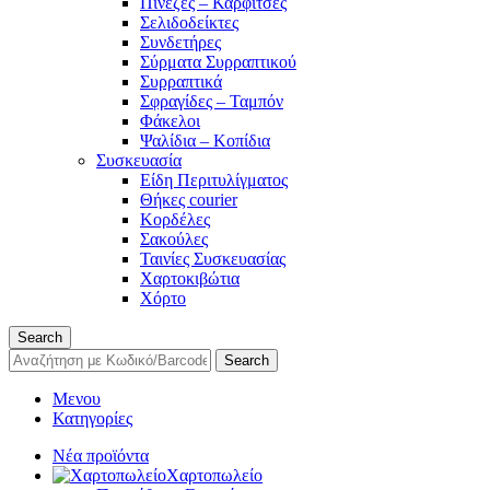
Πινέζες – Καρφίτσες
Σελιδοδείκτες
Συνδετήρες
Σύρματα Συρραπτικού
Συρραπτικά
Σφραγίδες – Ταμπόν
Φάκελοι
Ψαλίδια – Κοπίδια
Συσκευασία
Είδη Περιτυλίγματος
Θήκες courier
Κορδέλες
Σακούλες
Ταινίες Συσκευασίας
Χαρτοκιβώτια
Χόρτο
Search
Search
Μενου
Κατηγορίες
Νέα προϊόντα
Χαρτοπωλείο