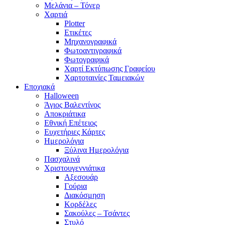
Μελάνια – Τόνερ
Χαρτιά
Plotter
Ετικέτες
Μηχανογραφικά
Φωτοαντιγραφικά
Φωτογραφικά
Χαρτί Εκτύπωσης Γραφείου
Χαρτοταινίες Ταμειακών
Εποχιακά
Halloween
Άγιος Βαλεντίνος
Αποκριάτικα
Εθνική Επέτειος
Ευχετήριες Κάρτες
Ημερολόγια
Ξύλινα Ημερολόγια
Πασχαλινά
Χριστουγεννιάτικα
Αξεσουάρ
Γούρια
Διακόσμηση
Κορδέλες
Σακούλες – Τσάντες
Στυλό