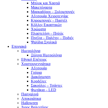
Μπλοκ και Χαρτιά
Μακετόχαρτα
Μαρκαδόροι – Ξυλομπογιές
Αξεσουάρ Χειροτεχνίας
Κηρομπογιές – Παστέλ
Κόλλες Εικαστικών
Χρώματα
Πλαστελίνη – Πηλός
Πινέλα – Παλέτες – Ποδιές
Ψαλίδια Σχολικά
Εποχιακά
Ημερολόγια
Ξύλινα Ημερολόγια
Εθνική Επέτειος
Χριστουγεννιάτικα
Αξεσουάρ
Γούρια
Διακόσμηση
Κορδέλες
Σακούλες – Τσάντες
Φωτάκια – LED
Πασχαλινά
Αποκριάτικα
Halloween
Άγιος Βαλεντίνος