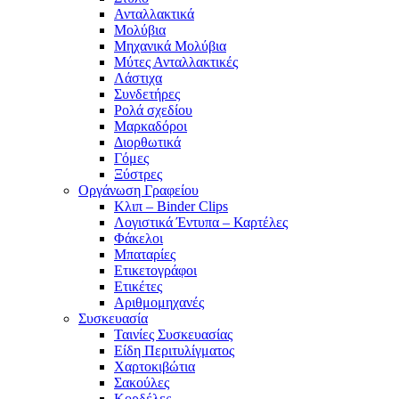
Ανταλλακτικά
Μολύβια
Μηχανικά Μολύβια
Μύτες Ανταλλακτικές
Λάστιχα
Συνδετήρες
Ρολά σχεδίου
Μαρκαδόροι
Διορθωτικά
Γόμες
Ξύστρες
Οργάνωση Γραφείου
Κλιπ – Binder Clips
Λογιστικά Έντυπα – Καρτέλες
Φάκελοι
Μπαταρίες
Ετικετογράφοι
Ετικέτες
Αριθμομηχανές
Συσκευασία
Ταινίες Συσκευασίας
Είδη Περιτυλίγματος
Χαρτοκιβώτια
Σακούλες
Κορδέλες