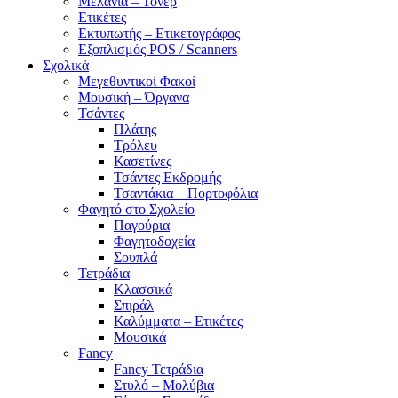
Μελάνια – Τόνερ
Ετικέτες
Εκτυπωτής – Ετικετογράφος
Εξοπλισμός POS / Scanners
Σχολικά
Μεγεθυντικοί Φακοί
Μουσική – Όργανα
Τσάντες
Πλάτης
Τρόλευ
Κασετίνες
Τσάντες Εκδρομής
Τσαντάκια – Πορτοφόλια
Φαγητό στο Σχολείο
Παγούρια
Φαγητοδοχεία
Σουπλά
Τετράδια
Κλασσικά
Σπιράλ
Καλύμματα – Ετικέτες
Μουσικά
Fancy
Fancy Τετράδια
Στυλό – Μολύβια