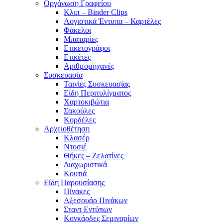
Οργάνωση Γραφείου
Κλιπ – Binder Clips
Λογιστικά Έντυπα – Καρτέλες
Φάκελοι
Μπαταρίες
Ετικετογράφοι
Ετικέτες
Αριθμομηχανές
Συσκευασία
Ταινίες Συσκευασίας
Είδη Περιτυλίγματος
Χαρτοκιβώτια
Σακούλες
Κορδέλες
Αρχειοθέτηση
Κλασέρ
Ντοσιέ
Θήκες – Ζελατίνες
Διαχωριστικά
Κουτιά
Είδη Παρουσίασης
Πίνακες
Αξεσουάρ Πινάκων
Σταντ Εντύπων
Κονκάρδες Σεμιναρίων