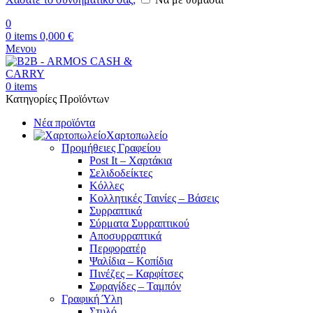
0
0
items
0,000
€
Μενου
0
items
Κατηγορίες Προϊόντων
Νέα προϊόντα
Χαρτοπωλείο
Προμήθειες Γραφείου
Post It – Χαρτάκια
Σελιδοδείκτες
Κόλλες
Κολλητικές Ταινίες – Βάσεις
Συρραπτικά
Σύρματα Συρραπτικού
Αποσυρραπτικά
Περφορατέρ
Ψαλίδια – Κοπίδια
Πινέζες – Καρφίτσες
Σφραγίδες – Ταμπόν
Γραφική Ύλη
Στυλό