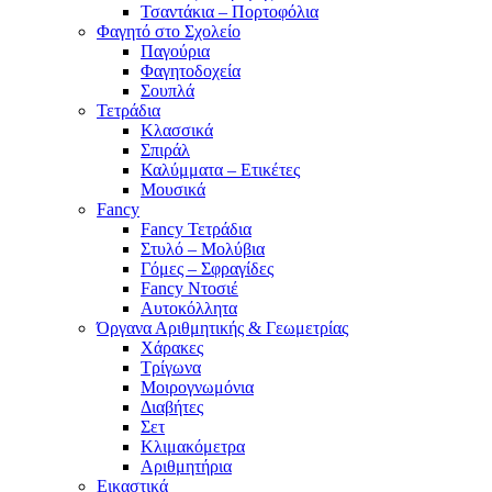
Τσαντάκια – Πορτοφόλια
Φαγητό στο Σχολείο
Παγούρια
Φαγητοδοχεία
Σουπλά
Τετράδια
Κλασσικά
Σπιράλ
Καλύμματα – Ετικέτες
Μουσικά
Fancy
Fancy Τετράδια
Στυλό – Μολύβια
Γόμες – Σφραγίδες
Fancy Ντοσιέ
Αυτοκόλλητα
Όργανα Αριθμητικής & Γεωμετρίας
Χάρακες
Τρίγωνα
Mοιρογνωμόνια
Διαβήτες
Σετ
Κλιμακόμετρα
Αριθμητήρια
Εικαστικά