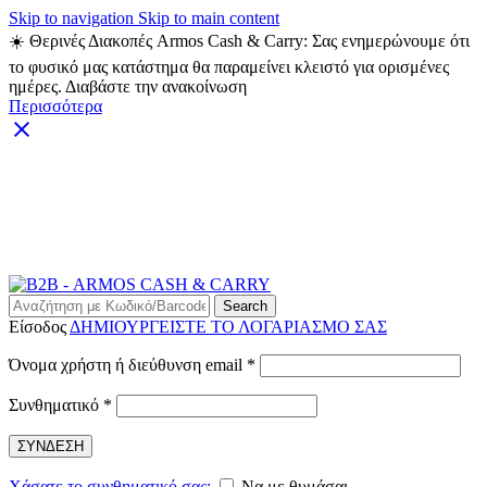
Skip to navigation
Skip to main content
☀️ Θερινές Διακοπές Armos Cash & Carry: Σας ενημερώνουμε ότι
το φυσικό μας κατάστημα θα παραμείνει κλειστό για ορισμένες
ημέρες. Διαβάστε την ανακοίνωση
Περισσότερα
ARMOS CASH & CARRY B2B - ΜΟΝΟ ΓΙΑ
ΜΕΤΑΠΩΛΗΤΕΣ
ARMOS CASH & CARRY B2B
Search
Είσοδος
ΔΗΜΙΟΥΡΓΕΙΣΤΕ ΤΟ ΛΟΓΑΡΙΑΣΜΟ ΣΑΣ
Απαιτείται
Όνομα χρήστη ή διεύθυνση email
*
Απαιτείται
Συνθηματικό
*
ΣΥΝΔΕΣΗ
Χάσατε το συνθηματικό σας;
Να με θυμάσαι