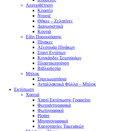
Αρχειοθέτηση
Κλασέρ
Ντοσιέ
Θήκες – Ζελατίνες
Διαχωριστικά
Κουτιά
Είδη Παρουσίασης
Πίνακες
Αξεσουάρ Πινάκων
Σταντ Εντύπων
Κονκάρδες Σεμιναρίων
Πλαστικοποίηση
Βιβλιοδεσία
Μπλοκ
Σημειωματάρια
Ανταλλακτικά Φύλλα – Μπλοκ
Εκτύπωση
Χαρτιά
Χαρτί Εκτύπωσης Γραφείου
Φωτοαντιγραφικά
Φωτογραφικά
Plotter
Μηχανογραφικά
Χαρτοταινίες Ταμειακών