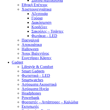
Ξύλινα Ημερολόγια
Εθνική Επέτειος
Χριστουγεννιάτικα
Αξεσουάρ
Γούρια
Διακόσμηση
Κορδέλες
Σακούλες – Τσάντες
Φωτάκια – LED
Πασχαλινά
Αποκριάτικα
Halloween
Άγιος Βαλεντίνος
Ευχετήριες Κάρτες
Gadget
Lifestyle & Comfort
Smart Gadgets
Φωτιστικά – LED
Smartwatches
Ασύρματα Ακουστικά
Ασύρματα Ηχεία
Headphones
Powerbank
Φορτιστές – Αντάπτορες – Καλώδια
Εκτυπωτές