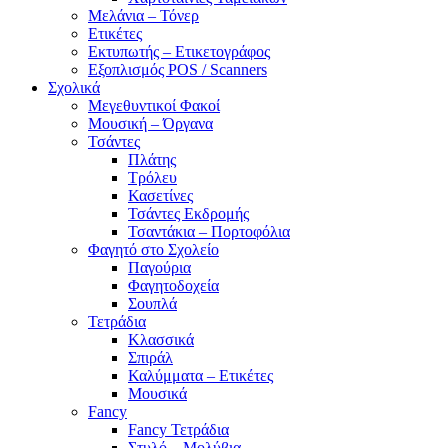
Μελάνια – Τόνερ
Ετικέτες
Εκτυπωτής – Ετικετογράφος
Εξοπλισμός POS / Scanners
Σχολικά
Μεγεθυντικοί Φακοί
Μουσική – Όργανα
Τσάντες
Πλάτης
Τρόλευ
Κασετίνες
Τσάντες Εκδρομής
Τσαντάκια – Πορτοφόλια
Φαγητό στο Σχολείο
Παγούρια
Φαγητοδοχεία
Σουπλά
Τετράδια
Κλασσικά
Σπιράλ
Καλύμματα – Ετικέτες
Μουσικά
Fancy
Fancy Τετράδια
Στυλό – Μολύβια