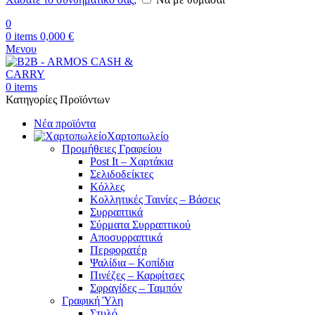
0
0
items
0,000
€
Μενου
0
items
Κατηγορίες Προϊόντων
Νέα προϊόντα
Χαρτοπωλείο
Προμήθειες Γραφείου
Post It – Χαρτάκια
Σελιδοδείκτες
Κόλλες
Κολλητικές Ταινίες – Βάσεις
Συρραπτικά
Σύρματα Συρραπτικού
Αποσυρραπτικά
Περφορατέρ
Ψαλίδια – Κοπίδια
Πινέζες – Καρφίτσες
Σφραγίδες – Ταμπόν
Γραφική Ύλη
Στυλό