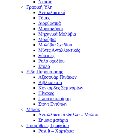
Ντοσιέ
Γραφική Ύλη
Ανταλλακτικά
Γόμες
Διορθωτικά
Μαρκαδόροι
Μηχανικά Μολύβια
Μολύβια
Μολύβια Σχεδίου
Μύτες Ανταλλακτικές
Ξύστρες
Ρολά σχεδίου
Στυλό
Είδη Παρουσίασης
Αξεσουάρ Πινάκων
Βιβλιοδεσία
Κονκάρδες Σεμιναρίων
Πίνακες
Πλαστικοποίηση
Σταντ Εντύπων
Μπλοκ
Ανταλλακτικά Φύλλα – Μπλοκ
Σημειωματάρια
Προμήθειες Γραφείου
Post It – Χαρτάκια