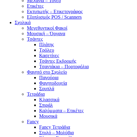
Μελάνια – Τόνερ
Ετικέτες
Εκτυπωτής – Ετικετογράφος
Εξοπλισμός POS / Scanners
Σχολικά
Μεγεθυντικοί Φακοί
Μουσική – Όργανα
Τσάντες
Πλάτης
Τρόλευ
Κασετίνες
Τσάντες Εκδρομής
Τσαντάκια – Πορτοφόλια
Φαγητό στο Σχολείο
Παγούρια
Φαγητοδοχεία
Σουπλά
Τετράδια
Κλασσικά
Σπιράλ
Καλύμματα – Ετικέτες
Μουσικά
Fancy
Fancy Τετράδια
Στυλό – Μολύβια