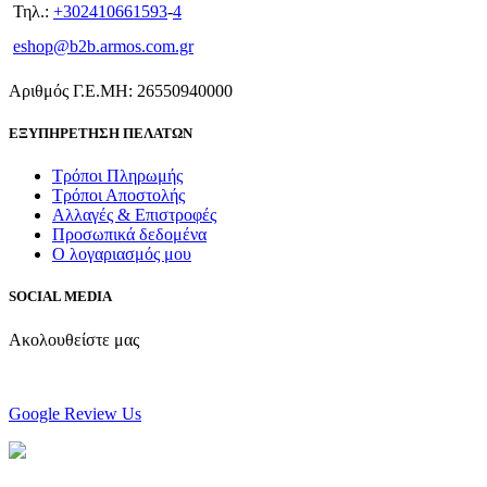
Τηλ.:
+302410661593
-
4
eshop@b2b.armos.com.gr
Αριθμός Γ.Ε.ΜΗ: 26550940000
ΕΞΥΠΗΡΕΤΗΣΗ ΠΕΛΑΤΩΝ
Τρόποι Πληρωμής
Τρόποι Αποστολής
Αλλαγές & Επιστροφές
Προσωπικά δεδομένα
Ο λογαριασμός μου
SOCIAL MEDIA
Ακολουθείστε μας
Google Review Us