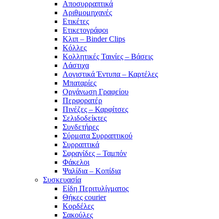
Αποσυρραπτικά
Αριθμομηχανές
Ετικέτες
Ετικετογράφοι
Κλιπ – Binder Clips
Κόλλες
Κολλητικές Ταινίες – Βάσεις
Λάστιχα
Λογιστικά Έντυπα – Καρτέλες
Μπαταρίες
Οργάνωση Γραφείου
Περφορατέρ
Πινέζες – Καρφίτσες
Σελιδοδείκτες
Συνδετήρες
Σύρματα Συρραπτικού
Συρραπτικά
Σφραγίδες – Ταμπόν
Φάκελοι
Ψαλίδια – Κοπίδια
Συσκευασία
Είδη Περιτυλίγματος
Θήκες courier
Κορδέλες
Σακούλες