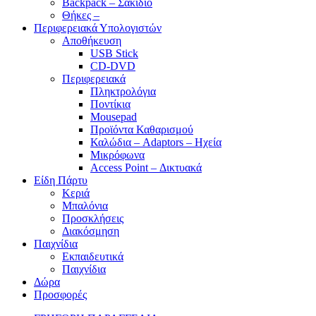
Backpack – Σακίδιο
Θήκες –
Περιφερειακά Υπολογιστών
Αποθήκευση
USB Stick
CD-DVD
Περιφερειακά
Πληκτρολόγια
Ποντίκια
Mousepad
Προϊόντα Καθαρισμού
Καλώδια – Adaptors – Ηχεία
Μικρόφωνα
Access Point – Δικτυακά
Είδη Πάρτυ
Κεριά
Μπαλόνια
Προσκλήσεις
Διακόσμηση
Παιχνίδια
Εκπαιδευτικά
Παιχνίδια
Δώρα
Προσφορές