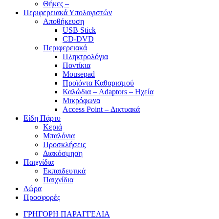
Θήκες –
Περιφερειακά Υπολογιστών
Αποθήκευση
USB Stick
CD-DVD
Περιφερειακά
Πληκτρολόγια
Ποντίκια
Mousepad
Προϊόντα Καθαρισμού
Καλώδια – Adaptors – Ηχεία
Μικρόφωνα
Access Point – Δικτυακά
Είδη Πάρτυ
Κεριά
Μπαλόνια
Προσκλήσεις
Διακόσμηση
Παιχνίδια
Εκπαιδευτικά
Παιχνίδια
Δώρα
Προσφορές
ΓΡΗΓΟΡΗ ΠΑΡΑΓΓΕΛΙΑ