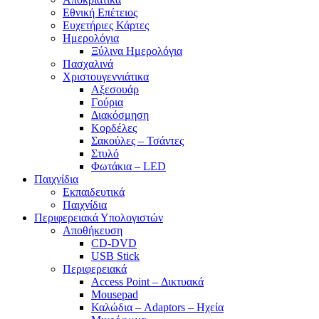
Εθνική Επέτειος
Ευχετήριες Κάρτες
Ημερολόγια
Ξύλινα Ημερολόγια
Πασχαλινά
Χριστουγεννιάτικα
Αξεσουάρ
Γούρια
Διακόσμηση
Κορδέλες
Σακούλες – Τσάντες
Στυλό
Φωτάκια – LED
Παιχνίδια
Εκπαιδευτικά
Παιχνίδια
Περιφερειακά Υπολογιστών
Αποθήκευση
CD-DVD
USB Stick
Περιφερειακά
Access Point – Δικτυακά
Mousepad
Καλώδια – Adaptors – Ηχεία