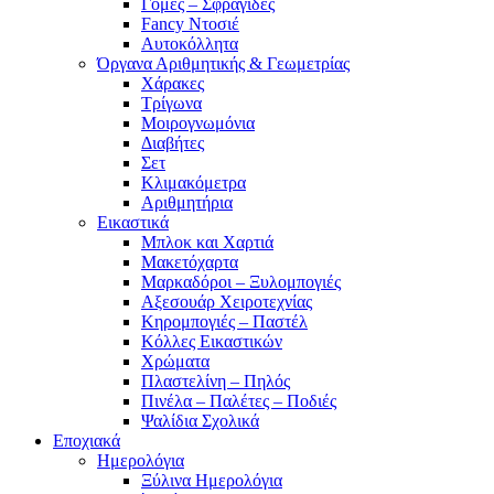
Γόμες – Σφραγίδες
Fancy Ντοσιέ
Αυτοκόλλητα
Όργανα Αριθμητικής & Γεωμετρίας
Χάρακες
Τρίγωνα
Mοιρογνωμόνια
Διαβήτες
Σετ
Κλιμακόμετρα
Αριθμητήρια
Εικαστικά
Μπλοκ και Χαρτιά
Μακετόχαρτα
Μαρκαδόροι – Ξυλομπογιές
Αξεσουάρ Χειροτεχνίας
Κηρομπογιές – Παστέλ
Κόλλες Εικαστικών
Χρώματα
Πλαστελίνη – Πηλός
Πινέλα – Παλέτες – Ποδιές
Ψαλίδια Σχολικά
Εποχιακά
Ημερολόγια
Ξύλινα Ημερολόγια