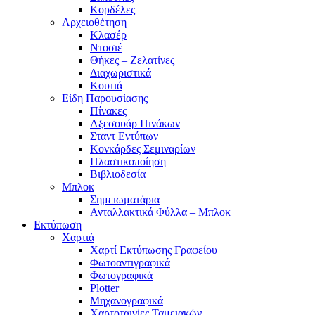
Κορδέλες
Αρχειοθέτηση
Κλασέρ
Ντοσιέ
Θήκες – Ζελατίνες
Διαχωριστικά
Κουτιά
Είδη Παρουσίασης
Πίνακες
Αξεσουάρ Πινάκων
Σταντ Εντύπων
Κονκάρδες Σεμιναρίων
Πλαστικοποίηση
Βιβλιοδεσία
Μπλοκ
Σημειωματάρια
Ανταλλακτικά Φύλλα – Μπλοκ
Εκτύπωση
Χαρτιά
Χαρτί Εκτύπωσης Γραφείου
Φωτοαντιγραφικά
Φωτογραφικά
Plotter
Μηχανογραφικά
Χαρτοταινίες Ταμειακών