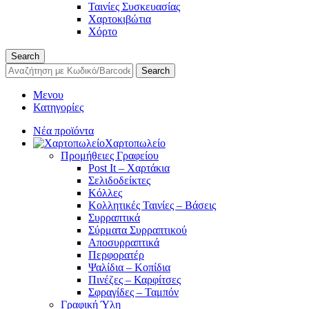
Ταινίες Συσκευασίας
Χαρτοκιβώτια
Χόρτο
Search
Search
Μενου
Κατηγορίες
Νέα προϊόντα
Χαρτοπωλείο
Προμήθειες Γραφείου
Post It – Χαρτάκια
Σελιδοδείκτες
Κόλλες
Κολλητικές Ταινίες – Βάσεις
Συρραπτικά
Σύρματα Συρραπτικού
Αποσυρραπτικά
Περφορατέρ
Ψαλίδια – Κοπίδια
Πινέζες – Καρφίτσες
Σφραγίδες – Ταμπόν
Γραφική Ύλη