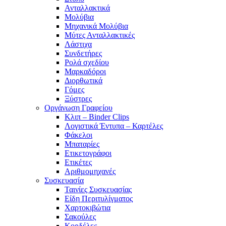
Ανταλλακτικά
Μολύβια
Μηχανικά Μολύβια
Μύτες Ανταλλακτικές
Λάστιχα
Συνδετήρες
Ρολά σχεδίου
Μαρκαδόροι
Διορθωτικά
Γόμες
Ξύστρες
Οργάνωση Γραφείου
Κλιπ – Binder Clips
Λογιστικά Έντυπα – Καρτέλες
Φάκελοι
Μπαταρίες
Ετικετογράφοι
Ετικέτες
Αριθμομηχανές
Συσκευασία
Ταινίες Συσκευασίας
Είδη Περιτυλίγματος
Χαρτοκιβώτια
Σακούλες
Κορδέλες