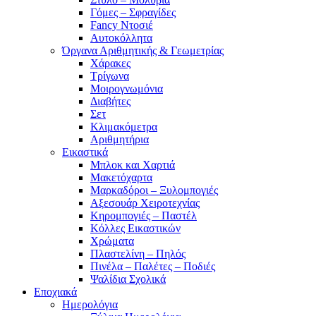
Γόμες – Σφραγίδες
Fancy Ντοσιέ
Αυτοκόλλητα
Όργανα Αριθμητικής & Γεωμετρίας
Χάρακες
Τρίγωνα
Mοιρογνωμόνια
Διαβήτες
Σετ
Κλιμακόμετρα
Αριθμητήρια
Εικαστικά
Μπλοκ και Χαρτιά
Μακετόχαρτα
Μαρκαδόροι – Ξυλομπογιές
Αξεσουάρ Χειροτεχνίας
Κηρομπογιές – Παστέλ
Κόλλες Εικαστικών
Χρώματα
Πλαστελίνη – Πηλός
Πινέλα – Παλέτες – Ποδιές
Ψαλίδια Σχολικά
Εποχιακά
Ημερολόγια