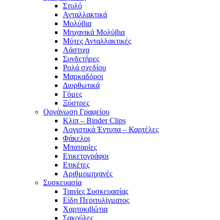
Στυλό
Ανταλλακτικά
Μολύβια
Μηχανικά Μολύβια
Μύτες Ανταλλακτικές
Λάστιχα
Συνδετήρες
Ρολά σχεδίου
Μαρκαδόροι
Διορθωτικά
Γόμες
Ξύστρες
Οργάνωση Γραφείου
Κλιπ – Binder Clips
Λογιστικά Έντυπα – Καρτέλες
Φάκελοι
Μπαταρίες
Ετικετογράφοι
Ετικέτες
Αριθμομηχανές
Συσκευασία
Ταινίες Συσκευασίας
Είδη Περιτυλίγματος
Χαρτοκιβώτια
Σακούλες