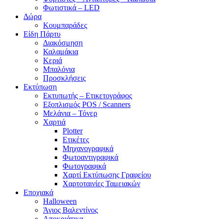
Φωτιστικά – LED
Δώρα
Κουμπαράδες
Είδη Πάρτυ
Διακόσμηση
Καλαμάκια
Κεριά
Μπαλόνια
Προσκλήσεις
Εκτύπωση
Εκτυπωτής – Ετικετογράφος
Εξοπλισμός POS / Scanners
Μελάνια – Τόνερ
Χαρτιά
Plotter
Ετικέτες
Μηχανογραφικά
Φωτοαντιγραφικά
Φωτογραφικά
Χαρτί Εκτύπωσης Γραφείου
Χαρτοταινίες Ταμειακών
Εποχιακά
Halloween
Άγιος Βαλεντίνος
Αποκριάτικα