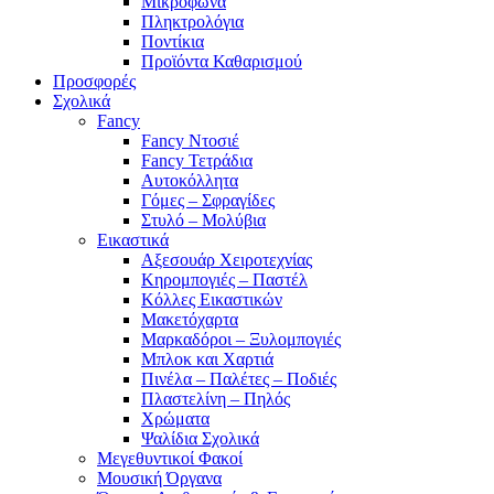
Μικρόφωνα
Πληκτρολόγια
Ποντίκια
Προϊόντα Καθαρισμού
Προσφορές
Σχολικά
Fancy
Fancy Ντοσιέ
Fancy Τετράδια
Αυτοκόλλητα
Γόμες – Σφραγίδες
Στυλό – Μολύβια
Εικαστικά
Αξεσουάρ Χειροτεχνίας
Κηρομπογιές – Παστέλ
Κόλλες Εικαστικών
Μακετόχαρτα
Μαρκαδόροι – Ξυλομπογιές
Μπλοκ και Χαρτιά
Πινέλα – Παλέτες – Ποδιές
Πλαστελίνη – Πηλός
Χρώματα
Ψαλίδια Σχολικά
Μεγεθυντικοί Φακοί
Μουσική Όργανα