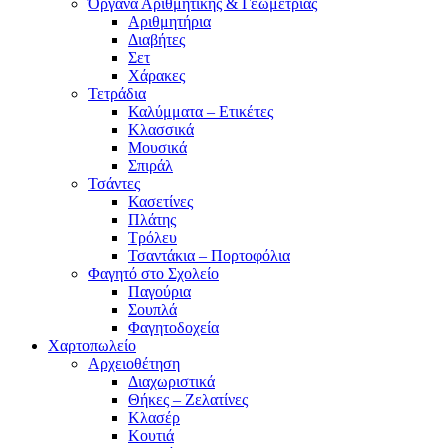
Όργανα Αριθμητικής & Γεωμετρίας
Αριθμητήρια
Διαβήτες
Σετ
Χάρακες
Τετράδια
Καλύμματα – Ετικέτες
Κλασσικά
Μουσικά
Σπιράλ
Τσάντες
Κασετίνες
Πλάτης
Τρόλευ
Τσαντάκια – Πορτοφόλια
Φαγητό στο Σχολείο
Παγούρια
Σουπλά
Φαγητοδοχεία
Χαρτοπωλείο
Αρχειοθέτηση
Διαχωριστικά
Θήκες – Ζελατίνες
Κλασέρ
Κουτιά