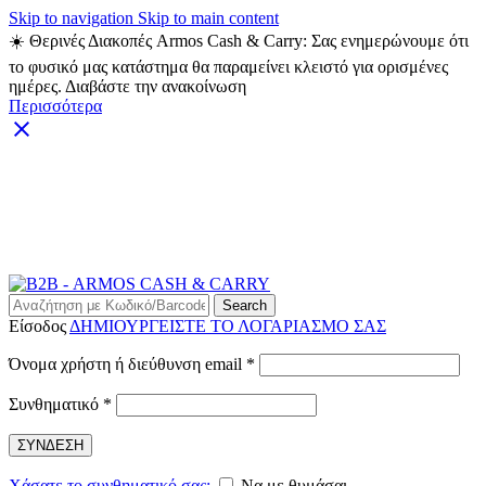
Skip to navigation
Skip to main content
☀️ Θερινές Διακοπές Armos Cash & Carry: Σας ενημερώνουμε ότι
το φυσικό μας κατάστημα θα παραμείνει κλειστό για ορισμένες
ημέρες. Διαβάστε την ανακοίνωση
Περισσότερα
ARMOS CASH & CARRY B2B - ΜΟΝΟ ΓΙΑ
ΜΕΤΑΠΩΛΗΤΕΣ
ARMOS CASH & CARRY B2B
Search
Είσοδος
ΔΗΜΙΟΥΡΓΕΙΣΤΕ ΤΟ ΛΟΓΑΡΙΑΣΜΟ ΣΑΣ
Απαιτείται
Όνομα χρήστη ή διεύθυνση email
*
Απαιτείται
Συνθηματικό
*
ΣΥΝΔΕΣΗ
Χάσατε το συνθηματικό σας;
Να με θυμάσαι