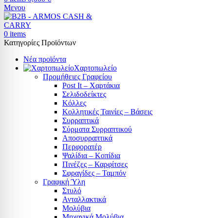
Μενου
0
items
Κατηγορίες Προϊόντων
Νέα προϊόντα
Χαρτοπωλείο
Προμήθειες Γραφείου
Post It – Χαρτάκια
Σελιδοδείκτες
Κόλλες
Κολλητικές Ταινίες – Βάσεις
Συρραπτικά
Σύρματα Συρραπτικού
Αποσυρραπτικά
Περφορατέρ
Ψαλίδια – Κοπίδια
Πινέζες – Καρφίτσες
Σφραγίδες – Ταμπόν
Γραφική Ύλη
Στυλό
Ανταλλακτικά
Μολύβια
Μηχανικά Μολύβια