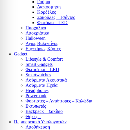
Γούρια
Διακόσμηση
Κορδέλες
Σακούλες – Τσάντες
Φωτάκια – LED
Πασχαλινά
Αποκριάτικα
Halloween
Άγιος Βαλεντίνος
Ευχετήριες Κάρτες
Gadget
Lifestyle & Comfort
Smart Gadgets
Φωτιστικά – LED
Smartwatches
Ασύρματα Ακουστικά
Ασύρματα Ηχεία
Headphones
Powerbank
Φορτιστές – Αντάπτορες – Καλώδια
Εκτυπωτές
Backpack – Σακίδιο
Θήκες –
Περιφερειακά Υπολογιστών
Αποθήκευση