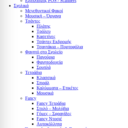
Εξοπλισμός POS / Scanners
Σχολικά
Μεγεθυντικοί Φακοί
Μουσική – Όργανα
Τσάντες
Πλάτης
Τρόλευ
Κασετίνες
Τσάντες Εκδρομής
Τσαντάκια – Πορτοφόλια
Φαγητό στο Σχολείο
Παγούρια
Φαγητοδοχεία
Σουπλά
Τετράδια
Κλασσικά
Σπιράλ
Καλύμματα – Ετικέτες
Μουσικά
Fancy
Fancy Τετράδια
Στυλό – Μολύβια
Γόμες – Σφραγίδες
Fancy Ντοσιέ
Αυτοκόλλητα