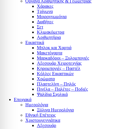
Όργανα Αριθμητικής & Γεωμετρίας
Χάρακες
Τρίγωνα
Mοιρογνωμόνια
Διαβήτες
Σετ
Κλιμακόμετρα
Αριθμητήρια
Εικαστικά
Μπλοκ και Χαρτιά
Μακετόχαρτα
Μαρκαδόροι – Ξυλομπογιές
Αξεσουάρ Χειροτεχνίας
Κηρομπογιές – Παστέλ
Κόλλες Εικαστικών
Χρώματα
Πλαστελίνη – Πηλός
Πινέλα – Παλέτες – Ποδιές
Ψαλίδια Σχολικά
Εποχιακά
Ημερολόγια
Ξύλινα Ημερολόγια
Εθνική Επέτειος
Χριστουγεννιάτικα
Αξεσουάρ