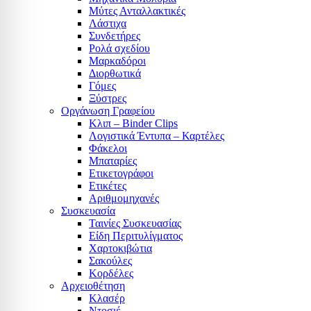
Μύτες Ανταλλακτικές
Λάστιχα
Συνδετήρες
Ρολά σχεδίου
Μαρκαδόροι
Διορθωτικά
Γόμες
Ξύστρες
Οργάνωση Γραφείου
Κλιπ – Binder Clips
Λογιστικά Έντυπα – Καρτέλες
Φάκελοι
Μπαταρίες
Ετικετογράφοι
Ετικέτες
Αριθμομηχανές
Συσκευασία
Ταινίες Συσκευασίας
Είδη Περιτυλίγματος
Χαρτοκιβώτια
Σακούλες
Κορδέλες
Αρχειοθέτηση
Κλασέρ
Ντοσιέ