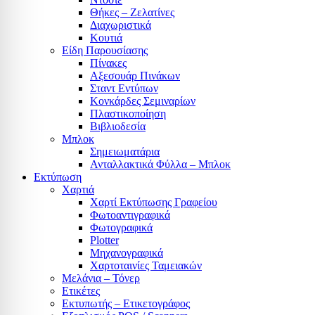
Θήκες – Ζελατίνες
Διαχωριστικά
Κουτιά
Είδη Παρουσίασης
Πίνακες
Αξεσουάρ Πινάκων
Σταντ Εντύπων
Κονκάρδες Σεμιναρίων
Πλαστικοποίηση
Βιβλιοδεσία
Μπλοκ
Σημειωματάρια
Ανταλλακτικά Φύλλα – Μπλοκ
Εκτύπωση
Χαρτιά
Χαρτί Εκτύπωσης Γραφείου
Φωτοαντιγραφικά
Φωτογραφικά
Plotter
Μηχανογραφικά
Χαρτοταινίες Ταμειακών
Μελάνια – Τόνερ
Ετικέτες
Εκτυπωτής – Ετικετογράφος