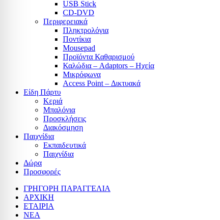
USB Stick
CD-DVD
Περιφερειακά
Πληκτρολόγια
Ποντίκια
Mousepad
Προϊόντα Καθαρισμού
Καλώδια – Adaptors – Ηχεία
Μικρόφωνα
Access Point – Δικτυακά
Είδη Πάρτυ
Κεριά
Μπαλόνια
Προσκλήσεις
Διακόσμηση
Παιχνίδια
Εκπαιδευτικά
Παιχνίδια
Δώρα
Προσφορές
ΓΡΗΓΟΡΗ ΠΑΡΑΓΓΕΛΙΑ
ΑΡΧΙΚΗ
ΕΤΑΙΡΙΑ
ΝΕΑ