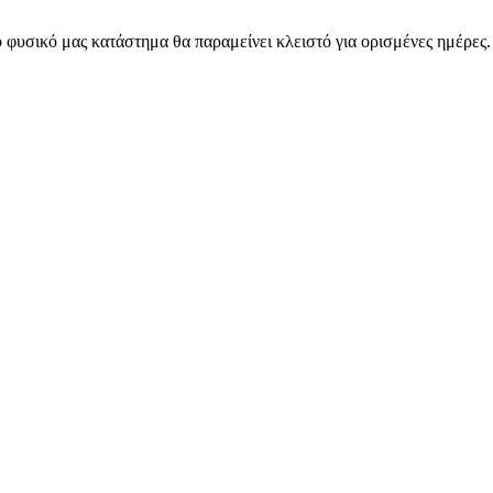
 φυσικό μας κατάστημα θα παραμείνει κλειστό για ορισμένες ημέρες
ARMOS CASH & CARRY B2B - ΜΟΝΟ ΓΙΑ ΜΕΤΑΠΩΛΗΤΕΣ
ARMOS CASH & CARRY B2B