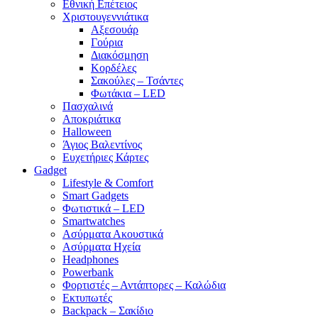
Εθνική Επέτειος
Χριστουγεννιάτικα
Αξεσουάρ
Γούρια
Διακόσμηση
Κορδέλες
Σακούλες – Τσάντες
Φωτάκια – LED
Πασχαλινά
Αποκριάτικα
Halloween
Άγιος Βαλεντίνος
Ευχετήριες Κάρτες
Gadget
Lifestyle & Comfort
Smart Gadgets
Φωτιστικά – LED
Smartwatches
Ασύρματα Ακουστικά
Ασύρματα Ηχεία
Headphones
Powerbank
Φορτιστές – Αντάπτορες – Καλώδια
Εκτυπωτές
Backpack – Σακίδιο