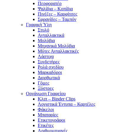
Περφορατέρ
Ψαλίδια – Κοπίδια
Πινέζες – Καρφίτσες
Σφραγίδες – Ταμπόν
Γραφική Ύλη
Στυλό
Ανταλλακτικά
Μολύβια
Μηχανικά Μολύβια
Μύτες Ανταλλακτικές
Λάστιχα
Συνδετήρες
Ρολά σχεδίου
Μαρκαδόροι
Διορθωτικά
Γόμες
Ξύστρες
Οργάνωση Γραφείου
Κλιπ – Binder Clips
Λογιστικά Έντυπα – Καρτέλες
Φάκελοι
Μπαταρίες
Ετικετογράφοι
Ετικέτες
Αριθμομηχανές