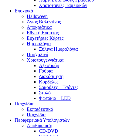
Χαρτοταινίες Ταμειακών
Εποχιακά
Halloween
Άγιος Βαλεντίνος
Αποκριάτικα
Εθνική Επέτειος
Ευχετήριες Κάρτες
Ημερολόγια
Ξύλινα Ημερολόγια
Πασχαλινά
Χριστουγεννιάτικα
Αξεσουάρ
Γούρια
Διακόσμηση
Κορδέλες
Σακούλες – Τσάντες
Στυλό
Φωτάκια – LED
Παιχνίδια
Εκπαιδευτικά
Παιχνίδια
Περιφερειακά Υπολογιστών
Αποθήκευση
CD-DVD