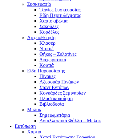
Συσκευασία
Ταινίες Συσκευασίας
Είδη Περιτυλίγματος
Χαρτοκιβώτια
Σακούλες
Κορδέλες
Αρχειοθέτηση
Κλασέρ
Ντοσιέ
Θήκες – Ζελατίνες
Διαχωριστικά
Κουτιά
Είδη Παρουσίασης
Πίνακες
Αξεσουάρ Πινάκων
Σταντ Εντύπων
Κονκάρδες Σεμιναρίων
Πλαστικοποίηση
Βιβλιοδεσία
Μπλοκ
Σημειωματάρια
Ανταλλακτικά Φύλλα – Μπλοκ
Εκτύπωση
Χαρτιά
Χαρτί Εκτύπωσης Γραφείου