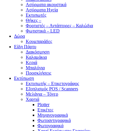
Ασύρματα ακουστικά
Ασύρματα Ηχεία
Εκτυπωτές
Θήκες –
Φορτιστές – Αντάπτορες – Καλώδια
Φωτιστικά – LED
Δώρα
Κουμπαράδες
Είδη Πάρτυ
Διακόσμηση
Καλαμάκια
Κεριά
Μπαλόνια
Προσκλήσεις
Εκτύπωση
Εκτυπωτής – Ετικετογράφος
Εξοπλισμός POS / Scanners
Μελάνια – Τόνερ
Χαρτιά
Plotter
Ετικέτες
Μηχανογραφικά
Φωτοαντιγραφικά
Φωτογραφικά
Χαρτί Εκτύπωσης Γραφείου