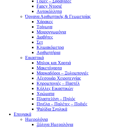
Γόμες – Σφραγίδες
Fancy Ντοσιέ
Αυτοκόλλητα
Όργανα Αριθμητικής & Γεωμετρίας
Χάρακες
Τρίγωνα
Mοιρογνωμόνια
Διαβήτες
Σετ
Κλιμακόμετρα
Αριθμητήρια
Εικαστικά
Μπλοκ και Χαρτιά
Μακετόχαρτα
Μαρκαδόροι – Ξυλομπογιές
Αξεσουάρ Χειροτεχνίας
Κηρομπογιές – Παστέλ
Κόλλες Εικαστικών
Χρώματα
Πλαστελίνη – Πηλός
Πινέλα – Παλέτες – Ποδιές
Ψαλίδια Σχολικά
Εποχιακά
Ημερολόγια
Ξύλινα Ημερολόγια