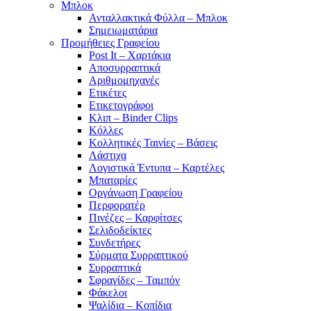
Μπλοκ
Ανταλλακτικά Φύλλα – Μπλοκ
Σημειωματάρια
Προμήθειες Γραφείου
Post It – Χαρτάκια
Αποσυρραπτικά
Αριθμομηχανές
Ετικέτες
Ετικετογράφοι
Κλιπ – Binder Clips
Κόλλες
Κολλητικές Ταινίες – Βάσεις
Λάστιχα
Λογιστικά Έντυπα – Καρτέλες
Μπαταρίες
Οργάνωση Γραφείου
Περφορατέρ
Πινέζες – Καρφίτσες
Σελιδοδείκτες
Συνδετήρες
Σύρματα Συρραπτικού
Συρραπτικά
Σφραγίδες – Ταμπόν
Φάκελοι
Ψαλίδια – Κοπίδια