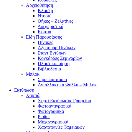
Αρχειοθέτηση
Κλασέρ
Ντοσιέ
Θήκες – Ζελατίνες
Διαχωριστικά
Κουτιά
Είδη Παρουσίασης
Πίνακες
Αξεσουάρ Πινάκων
Σταντ Εντύπων
Κονκάρδες Σεμιναρίων
Πλαστικοποίηση
Βιβλιοδεσία
Μπλοκ
Σημειωματάρια
Ανταλλακτικά Φύλλα – Μπλοκ
Εκτύπωση
Χαρτιά
Χαρτί Εκτύπωσης Γραφείου
Φωτοαντιγραφικά
Φωτογραφικά
Plotter
Μηχανογραφικά
Χαρτοταινίες Ταμειακών