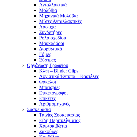
Ανταλλακτικά
Μολύβια
Μηχανικά Μολύβια
Μύτες Ανταλλακτικές
Λάστιχα
Συνδετήρες
Ρολά σχεδίου
Μαρκαδόροι
Διορθωτικά
Γόμες
Ξύστρες
Οργάνωση Γραφείου
Κλιπ – Binder Clips
Λογιστικά Έντυπα – Καρτέλες
Φάκελοι
Μπαταρίες
Ετικετογράφοι
Ετικέτες
Αριθμομηχανές
Συσκευασία
Ταινίες Συσκευασίας
Είδη Περιτυλίγματος
Χαρτοκιβώτια
Σακούλες
Κορδέλες