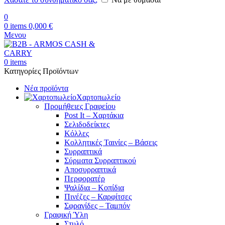
0
0
items
0,000
€
Μενου
0
items
Κατηγορίες Προϊόντων
Νέα προϊόντα
Χαρτοπωλείο
Προμήθειες Γραφείου
Post It – Χαρτάκια
Σελιδοδείκτες
Κόλλες
Κολλητικές Ταινίες – Βάσεις
Συρραπτικά
Σύρματα Συρραπτικού
Αποσυρραπτικά
Περφορατέρ
Ψαλίδια – Κοπίδια
Πινέζες – Καρφίτσες
Σφραγίδες – Ταμπόν
Γραφική Ύλη
Στυλό