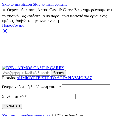
Skip to navigation
Skip to main content
☀️ Θερινές Διακοπές Armos Cash & Carry: Σας ενημερώνουμε ότι
το φυσικό μας κατάστημα θα παραμείνει κλειστό για ορισμένες
ημέρες. Διαβάστε την ανακοίνωση
Περισσότερα
ARMOS CASH & CARRY B2B - ΜΟΝΟ ΓΙΑ
ΜΕΤΑΠΩΛΗΤΕΣ
ARMOS CASH & CARRY B2B
Search
Είσοδος
ΔΗΜΙΟΥΡΓΕΙΣΤΕ ΤΟ ΛΟΓΑΡΙΑΣΜΟ ΣΑΣ
Απαιτείται
Όνομα χρήστη ή διεύθυνση email
*
Απαιτείται
Συνθηματικό
*
ΣΥΝΔΕΣΗ
Χάσατε το συνθηματικό σας;
Να με θυμάσαι