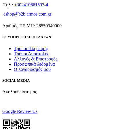
Τηλ.:
+302410661593
-
4
eshop@b2b.armos.com.gr
Αριθμός Γ.Ε.ΜΗ: 26550940000
ΕΞΥΠΗΡΕΤΗΣΗ ΠΕΛΑΤΩΝ
Τρόποι Πληρωμής
Τρόποι Αποστολής
Αλλαγές & Επιστροφές
Προσωπικά δεδομένα
Ο λογαριασμός μου
SOCIAL MEDIA
Ακολουθείστε μας
Google Review Us