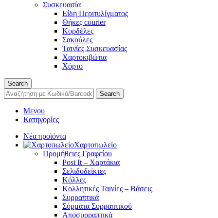
Συσκευασία
Είδη Περιτυλίγματος
Θήκες courier
Κορδέλες
Σακούλες
Ταινίες Συσκευασίας
Χαρτοκιβώτια
Χόρτο
Search
Search
Μενου
Κατηγορίες
Νέα προϊόντα
Χαρτοπωλείο
Προμήθειες Γραφείου
Post It – Χαρτάκια
Σελιδοδείκτες
Κόλλες
Κολλητικές Ταινίες – Βάσεις
Συρραπτικά
Σύρματα Συρραπτικού
Αποσυρραπτικά