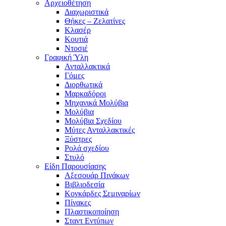
Αρχειοθέτηση
Διαχωριστικά
Θήκες – Ζελατίνες
Κλασέρ
Κουτιά
Ντοσιέ
Γραφική Ύλη
Ανταλλακτικά
Γόμες
Διορθωτικά
Μαρκαδόροι
Μηχανικά Μολύβια
Μολύβια
Μολύβια Σχεδίου
Μύτες Ανταλλακτικές
Ξύστρες
Ρολά σχεδίου
Στυλό
Είδη Παρουσίασης
Αξεσουάρ Πινάκων
Βιβλιοδεσία
Κονκάρδες Σεμιναρίων
Πίνακες
Πλαστικοποίηση
Σταντ Εντύπων