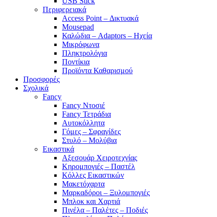
USB Stick
Περιφερειακά
Access Point – Δικτυακά
Mousepad
Καλώδια – Adaptors – Ηχεία
Μικρόφωνα
Πληκτρολόγια
Ποντίκια
Προϊόντα Καθαρισμού
Προσφορές
Σχολικά
Fancy
Fancy Ντοσιέ
Fancy Τετράδια
Αυτοκόλλητα
Γόμες – Σφραγίδες
Στυλό – Μολύβια
Εικαστικά
Αξεσουάρ Χειροτεχνίας
Κηρομπογιές – Παστέλ
Κόλλες Εικαστικών
Μακετόχαρτα
Μαρκαδόροι – Ξυλομπογιές
Μπλοκ και Χαρτιά
Πινέλα – Παλέτες – Ποδιές