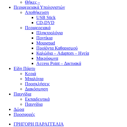
Θήκες –
Περιφερειακά Υπολογιστών
Αποθήκευση
USB Stick
CD-DVD
Περιφερειακά
Πληκτρολόγια
Ποντίκια
Mousepad
Προϊόντα Καθαρισμού
Καλώδια – Adaptors – Ηχεία
Μικρόφωνα
Access Point – Δικτυακά
Είδη Πάρτυ
Κεριά
Μπαλόνια
Προσκλήσεις
Διακόσμηση
Παιχνίδια
Εκπαιδευτικά
Παιχνίδια
Δώρα
Προσφορές
ΓΡΗΓΟΡΗ ΠΑΡΑΓΓΕΛΙΑ