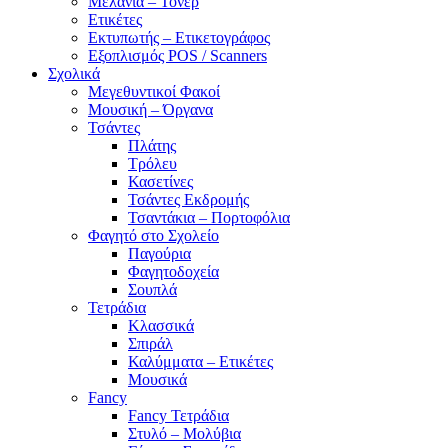
Μελάνια – Τόνερ
Ετικέτες
Εκτυπωτής – Ετικετογράφος
Εξοπλισμός POS / Scanners
Σχολικά
Μεγεθυντικοί Φακοί
Μουσική – Όργανα
Τσάντες
Πλάτης
Τρόλευ
Κασετίνες
Τσάντες Εκδρομής
Τσαντάκια – Πορτοφόλια
Φαγητό στο Σχολείο
Παγούρια
Φαγητοδοχεία
Σουπλά
Τετράδια
Κλασσικά
Σπιράλ
Καλύμματα – Ετικέτες
Μουσικά
Fancy
Fancy Τετράδια
Στυλό – Μολύβια