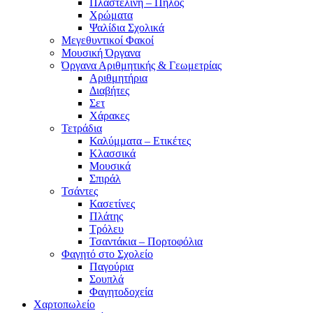
Πλαστελίνη – Πηλός
Χρώματα
Ψαλίδια Σχολικά
Μεγεθυντικοί Φακοί
Μουσική Όργανα
Όργανα Αριθμητικής & Γεωμετρίας
Αριθμητήρια
Διαβήτες
Σετ
Χάρακες
Τετράδια
Καλύμματα – Ετικέτες
Κλασσικά
Μουσικά
Σπιράλ
Τσάντες
Κασετίνες
Πλάτης
Τρόλευ
Τσαντάκια – Πορτοφόλια
Φαγητό στο Σχολείο
Παγούρια
Σουπλά
Φαγητοδοχεία
Χαρτοπωλείο