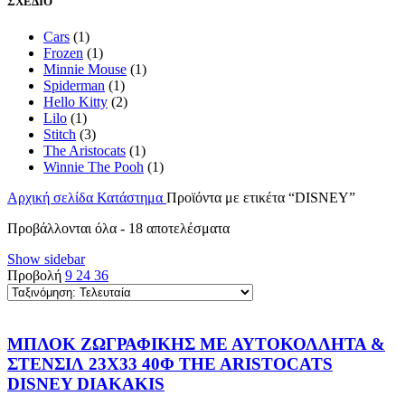
ΣΧΕΔΙΟ
Cars
(1)
Frozen
(1)
Minnie Mouse
(1)
Spiderman
(1)
Hello Kitty
(2)
Lilo
(1)
Stitch
(3)
The Aristocats
(1)
Winnie The Pooh
(1)
Αρχική σελίδα
Κατάστημα
Προϊόντα με ετικέτα “DISNEY”
Sorted
Προβάλλονται όλα - 18 αποτελέσματα
by
Show sidebar
latest
Προβολή
9
24
36
ΜΠΛΟΚ ΖΩΓΡΑΦΙΚΗΣ ΜΕ ΑΥΤΟΚΟΛΛΗΤΑ &
ΣΤΕΝΣΙΛ 23X33 40Φ THE ARISTOCATS
DISNEY DIAKAKIS