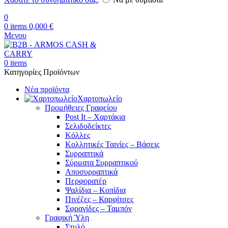
0
0
items
0,000
€
Μενου
0
items
Κατηγορίες Προϊόντων
Νέα προϊόντα
Χαρτοπωλείο
Προμήθειες Γραφείου
Post It – Χαρτάκια
Σελιδοδείκτες
Κόλλες
Κολλητικές Ταινίες – Βάσεις
Συρραπτικά
Σύρματα Συρραπτικού
Αποσυρραπτικά
Περφορατέρ
Ψαλίδια – Κοπίδια
Πινέζες – Καρφίτσες
Σφραγίδες – Ταμπόν
Γραφική Ύλη
Στυλό