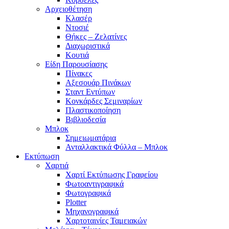
Αρχειοθέτηση
Κλασέρ
Ντοσιέ
Θήκες – Ζελατίνες
Διαχωριστικά
Κουτιά
Είδη Παρουσίασης
Πίνακες
Αξεσουάρ Πινάκων
Σταντ Εντύπων
Κονκάρδες Σεμιναρίων
Πλαστικοποίηση
Βιβλιοδεσία
Μπλοκ
Σημειωματάρια
Ανταλλακτικά Φύλλα – Μπλοκ
Εκτύπωση
Χαρτιά
Χαρτί Εκτύπωσης Γραφείου
Φωτοαντιγραφικά
Φωτογραφικά
Plotter
Μηχανογραφικά
Χαρτοταινίες Ταμειακών