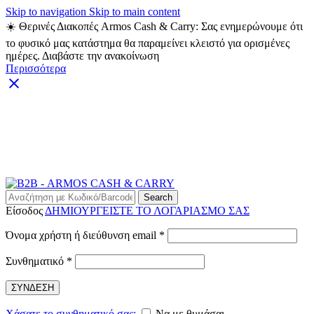
Skip to navigation
Skip to main content
☀️ Θερινές Διακοπές Armos Cash & Carry: Σας ενημερώνουμε ότι
το φυσικό μας κατάστημα θα παραμείνει κλειστό για ορισμένες
ημέρες. Διαβάστε την ανακοίνωση
Περισσότερα
ARMOS CASH & CARRY B2B - ΜΟΝΟ ΓΙΑ
ΜΕΤΑΠΩΛΗΤΕΣ
ARMOS CASH & CARRY B2B
Search
Είσοδος
ΔΗΜΙΟΥΡΓΕΙΣΤΕ ΤΟ ΛΟΓΑΡΙΑΣΜΟ ΣΑΣ
Απαιτείται
Όνομα χρήστη ή διεύθυνση email
*
Απαιτείται
Συνθηματικό
*
ΣΥΝΔΕΣΗ
Χάσατε το συνθηματικό σας;
Να με θυμάσαι