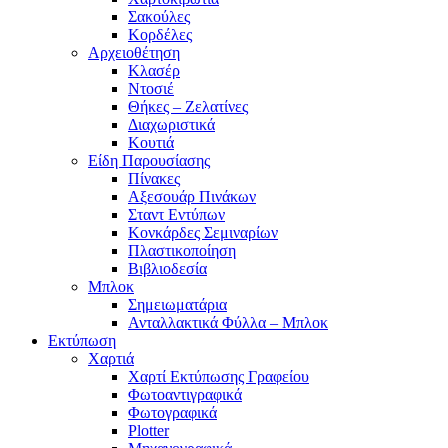
Σακούλες
Κορδέλες
Αρχειοθέτηση
Κλασέρ
Ντοσιέ
Θήκες – Ζελατίνες
Διαχωριστικά
Κουτιά
Είδη Παρουσίασης
Πίνακες
Αξεσουάρ Πινάκων
Σταντ Εντύπων
Κονκάρδες Σεμιναρίων
Πλαστικοποίηση
Βιβλιοδεσία
Μπλοκ
Σημειωματάρια
Ανταλλακτικά Φύλλα – Μπλοκ
Εκτύπωση
Χαρτιά
Χαρτί Εκτύπωσης Γραφείου
Φωτοαντιγραφικά
Φωτογραφικά
Plotter