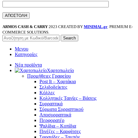
ARMOS CASH & CARRY
2023 CREATED BY
MINIMAL.gr
. PREMIUM E-
COMMERCE SOLUTIONS.
Search
Μενου
Κατηγορίες
Νέα προϊόντα
Χαρτοπωλείο
Προμήθειες Γραφείου
Post It – Χαρτάκια
Σελιδοδείκτες
Κόλλες
Κολλητικές Ταινίες – Βάσεις
Συρραπτικά
Σύρματα Συρραπτικού
Αποσυρραπτικά
Περφορατέρ
Ψαλίδια – Κοπίδια
Πινέζες – Καρφίτσες
Σφραγίδες – Ταμπόν