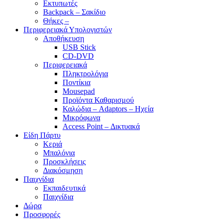
Εκτυπωτές
Backpack – Σακίδιο
Θήκες –
Περιφερειακά Υπολογιστών
Αποθήκευση
USB Stick
CD-DVD
Περιφερειακά
Πληκτρολόγια
Ποντίκια
Mousepad
Προϊόντα Καθαρισμού
Καλώδια – Adaptors – Ηχεία
Μικρόφωνα
Access Point – Δικτυακά
Είδη Πάρτυ
Κεριά
Μπαλόνια
Προσκλήσεις
Διακόσμηση
Παιχνίδια
Εκπαιδευτικά
Παιχνίδια
Δώρα
Προσφορές