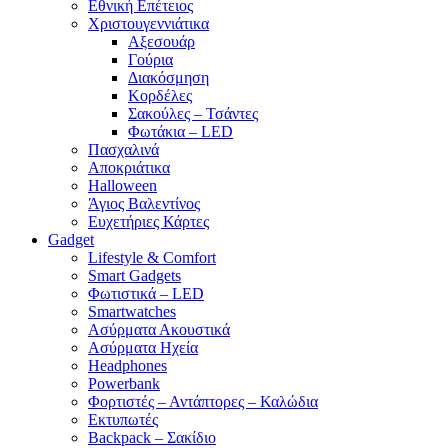
Εθνική Επέτειος
Χριστουγεννιάτικα
Αξεσουάρ
Γούρια
Διακόσμηση
Κορδέλες
Σακούλες – Τσάντες
Φωτάκια – LED
Πασχαλινά
Αποκριάτικα
Halloween
Άγιος Βαλεντίνος
Ευχετήριες Κάρτες
Gadget
Lifestyle & Comfort
Smart Gadgets
Φωτιστικά – LED
Smartwatches
Ασύρματα Ακουστικά
Ασύρματα Ηχεία
Headphones
Powerbank
Φορτιστές – Αντάπτορες – Καλώδια
Εκτυπωτές
Backpack – Σακίδιο