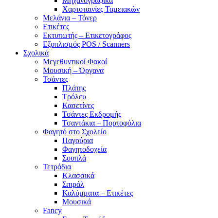
Μηχανογραφικά
Χαρτοταινίες Ταμειακών
Μελάνια – Τόνερ
Ετικέτες
Εκτυπωτής – Ετικετογράφος
Εξοπλισμός POS / Scanners
Σχολικά
Μεγεθυντικοί Φακοί
Μουσική – Όργανα
Τσάντες
Πλάτης
Τρόλευ
Κασετίνες
Τσάντες Εκδρομής
Τσαντάκια – Πορτοφόλια
Φαγητό στο Σχολείο
Παγούρια
Φαγητοδοχεία
Σουπλά
Τετράδια
Κλασσικά
Σπιράλ
Καλύμματα – Ετικέτες
Μουσικά
Fancy