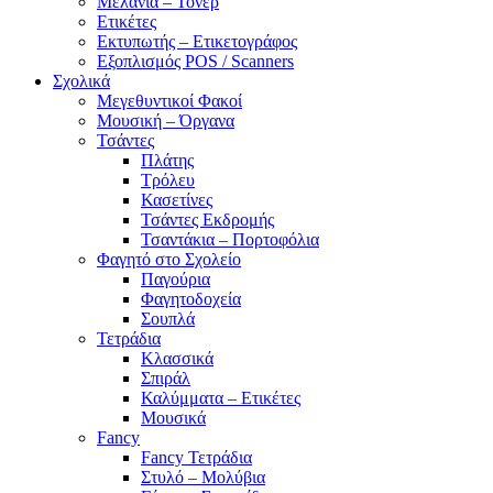
Μελάνια – Τόνερ
Ετικέτες
Εκτυπωτής – Ετικετογράφος
Εξοπλισμός POS / Scanners
Σχολικά
Μεγεθυντικοί Φακοί
Μουσική – Όργανα
Τσάντες
Πλάτης
Τρόλευ
Κασετίνες
Τσάντες Εκδρομής
Τσαντάκια – Πορτοφόλια
Φαγητό στο Σχολείο
Παγούρια
Φαγητοδοχεία
Σουπλά
Τετράδια
Κλασσικά
Σπιράλ
Καλύμματα – Ετικέτες
Μουσικά
Fancy
Fancy Τετράδια
Στυλό – Μολύβια