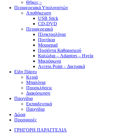
Θήκες –
Περιφερειακά Υπολογιστών
Αποθήκευση
USB Stick
CD-DVD
Περιφερειακά
Πληκτρολόγια
Ποντίκια
Mousepad
Προϊόντα Καθαρισμού
Καλώδια – Adaptors – Ηχεία
Μικρόφωνα
Access Point – Δικτυακά
Είδη Πάρτυ
Κεριά
Μπαλόνια
Προσκλήσεις
Διακόσμηση
Παιχνίδια
Εκπαιδευτικά
Παιχνίδια
Δώρα
Προσφορές
ΓΡΗΓΟΡΗ ΠΑΡΑΓΓΕΛΙΑ