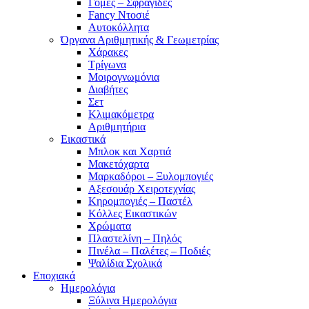
Γόμες – Σφραγίδες
Fancy Ντοσιέ
Αυτοκόλλητα
Όργανα Αριθμητικής & Γεωμετρίας
Χάρακες
Τρίγωνα
Mοιρογνωμόνια
Διαβήτες
Σετ
Κλιμακόμετρα
Αριθμητήρια
Εικαστικά
Μπλοκ και Χαρτιά
Μακετόχαρτα
Μαρκαδόροι – Ξυλομπογιές
Αξεσουάρ Χειροτεχνίας
Κηρομπογιές – Παστέλ
Κόλλες Εικαστικών
Χρώματα
Πλαστελίνη – Πηλός
Πινέλα – Παλέτες – Ποδιές
Ψαλίδια Σχολικά
Εποχιακά
Ημερολόγια
Ξύλινα Ημερολόγια