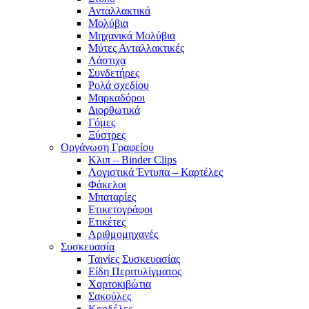
Ανταλλακτικά
Μολύβια
Μηχανικά Μολύβια
Μύτες Ανταλλακτικές
Λάστιχα
Συνδετήρες
Ρολά σχεδίου
Μαρκαδόροι
Διορθωτικά
Γόμες
Ξύστρες
Οργάνωση Γραφείου
Κλιπ – Binder Clips
Λογιστικά Έντυπα – Καρτέλες
Φάκελοι
Μπαταρίες
Ετικετογράφοι
Ετικέτες
Αριθμομηχανές
Συσκευασία
Ταινίες Συσκευασίας
Είδη Περιτυλίγματος
Χαρτοκιβώτια
Σακούλες
Κορδέλες