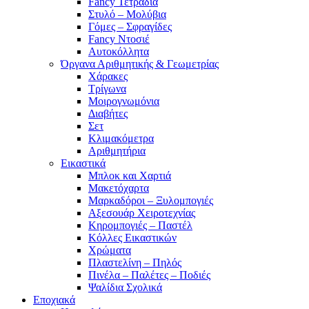
Fancy Τετράδια
Στυλό – Μολύβια
Γόμες – Σφραγίδες
Fancy Ντοσιέ
Αυτοκόλλητα
Όργανα Αριθμητικής & Γεωμετρίας
Χάρακες
Τρίγωνα
Mοιρογνωμόνια
Διαβήτες
Σετ
Κλιμακόμετρα
Αριθμητήρια
Εικαστικά
Μπλοκ και Χαρτιά
Μακετόχαρτα
Μαρκαδόροι – Ξυλομπογιές
Αξεσουάρ Χειροτεχνίας
Κηρομπογιές – Παστέλ
Κόλλες Εικαστικών
Χρώματα
Πλαστελίνη – Πηλός
Πινέλα – Παλέτες – Ποδιές
Ψαλίδια Σχολικά
Εποχιακά