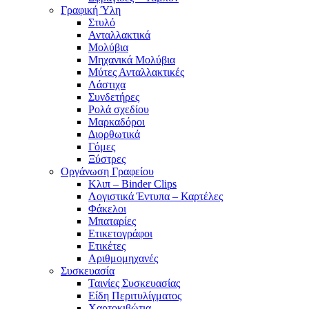
Γραφική Ύλη
Στυλό
Ανταλλακτικά
Μολύβια
Μηχανικά Μολύβια
Μύτες Ανταλλακτικές
Λάστιχα
Συνδετήρες
Ρολά σχεδίου
Μαρκαδόροι
Διορθωτικά
Γόμες
Ξύστρες
Οργάνωση Γραφείου
Κλιπ – Binder Clips
Λογιστικά Έντυπα – Καρτέλες
Φάκελοι
Μπαταρίες
Ετικετογράφοι
Ετικέτες
Αριθμομηχανές
Συσκευασία
Ταινίες Συσκευασίας
Είδη Περιτυλίγματος
Χαρτοκιβώτια