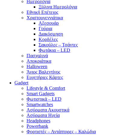
Ημερολόγια
Ξύλινα Ημερολόγια
Εθνική Επέτειος
Χριστουγεννιάτικα
Αξεσουάρ
Γούρια
Διακόσμηση
Κορδέλες
Σακούλες – Τσάντες
Φωτάκια – LED
Πασχαλινά
Αποκριάτικα
Halloween
Άγιος Βαλεντίνος
Ευχετήριες Κάρτες
Gadget
Lifestyle & Comfort
Smart Gadgets
Φωτιστικά – LED
Smartwatches
Ασύρματα Ακουστικά
Ασύρματα Ηχεία
Headphones
Powerbank
Φορτιστές – Αντάπτορες – Καλώδια