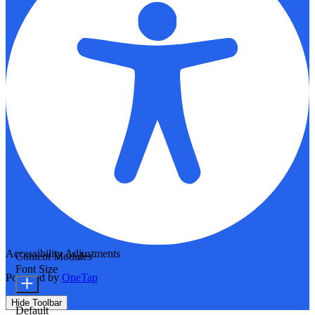
Accessibility Adjustments
Content Modules
Font Size
Powered by
OneTap
Hide Toolbar
Default