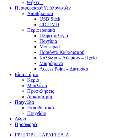
Θήκες –
Περιφερειακά Υπολογιστών
Αποθήκευση
USB Stick
CD-DVD
Περιφερειακά
Πληκτρολόγια
Ποντίκια
Mousepad
Προϊόντα Καθαρισμού
Καλώδια – Adaptors – Ηχεία
Μικρόφωνα
Access Point – Δικτυακά
Είδη Πάρτυ
Κεριά
Μπαλόνια
Προσκλήσεις
Διακόσμηση
Παιχνίδια
Εκπαιδευτικά
Παιχνίδια
Δώρα
Προσφορές
ΓΡΗΓΟΡΗ ΠΑΡΑΓΓΕΛΙΑ