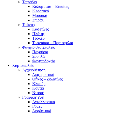
Τετράδια
Καλύμματα – Ετικέτες
Κλασσικά
Μουσικά
Σπιράλ
Τσάντες
Κασετίνες
Πλάτης
Τρόλευ
Τσαντάκια – Πορτοφόλια
Φαγητό στο Σχολείο
Παγούρια
Σουπλά
Φαγητοδοχεία
Χαρτοπωλείο
Αρχειοθέτηση
Διαχωριστικά
Θήκες – Ζελατίνες
Κλασέρ
Κουτιά
Ντοσιέ
Γραφική Ύλη
Ανταλλακτικά
Γόμες
Διορθωτικά