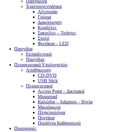
Πασχαλινά
Χριστουγεννιάτικα
Αξεσουάρ
Γούρια
Διακόσμηση
Κορδέλες
Σακούλες – Τσάντες
Στυλό
Φωτάκια – LED
Παιχνίδια
Εκπαιδευτικά
Παιχνίδια
Περιφερειακά Υπολογιστών
Αποθήκευση
CD-DVD
USB Stick
Περιφερειακά
Access Point – Δικτυακά
Mousepad
Καλώδια – Adaptors – Ηχεία
Μικρόφωνα
Πληκτρολόγια
Ποντίκια
Προϊόντα Καθαρισμού
Προσφορές