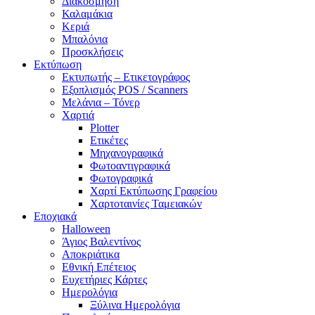
Διακόσμηση
Καλαμάκια
Κεριά
Μπαλόνια
Προσκλήσεις
Εκτύπωση
Εκτυπωτής – Ετικετογράφος
Εξοπλισμός POS / Scanners
Μελάνια – Τόνερ
Χαρτιά
Plotter
Ετικέτες
Μηχανογραφικά
Φωτοαντιγραφικά
Φωτογραφικά
Χαρτί Εκτύπωσης Γραφείου
Χαρτοταινίες Ταμειακών
Εποχιακά
Halloween
Άγιος Βαλεντίνος
Αποκριάτικα
Εθνική Επέτειος
Ευχετήριες Κάρτες
Ημερολόγια
Ξύλινα Ημερολόγια