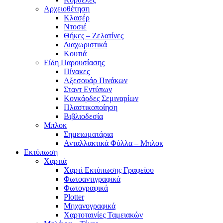
Αρχειοθέτηση
Κλασέρ
Ντοσιέ
Θήκες – Ζελατίνες
Διαχωριστικά
Κουτιά
Είδη Παρουσίασης
Πίνακες
Αξεσουάρ Πινάκων
Σταντ Εντύπων
Κονκάρδες Σεμιναρίων
Πλαστικοποίηση
Βιβλιοδεσία
Μπλοκ
Σημειωματάρια
Ανταλλακτικά Φύλλα – Μπλοκ
Εκτύπωση
Χαρτιά
Χαρτί Εκτύπωσης Γραφείου
Φωτοαντιγραφικά
Φωτογραφικά
Plotter
Μηχανογραφικά
Χαρτοταινίες Ταμειακών