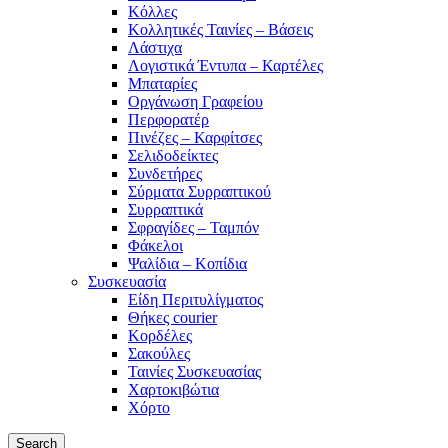
Κόλλες
Κολλητικές Ταινίες – Βάσεις
Λάστιχα
Λογιστικά Έντυπα – Καρτέλες
Μπαταρίες
Οργάνωση Γραφείου
Περφορατέρ
Πινέζες – Καρφίτσες
Σελιδοδείκτες
Συνδετήρες
Σύρματα Συρραπτικού
Συρραπτικά
Σφραγίδες – Ταμπόν
Φάκελοι
Ψαλίδια – Κοπίδια
Συσκευασία
Είδη Περιτυλίγματος
Θήκες courier
Κορδέλες
Σακούλες
Ταινίες Συσκευασίας
Χαρτοκιβώτια
Χόρτο
Search