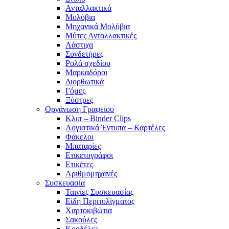
Ανταλλακτικά
Μολύβια
Μηχανικά Μολύβια
Μύτες Ανταλλακτικές
Λάστιχα
Συνδετήρες
Ρολά σχεδίου
Μαρκαδόροι
Διορθωτικά
Γόμες
Ξύστρες
Οργάνωση Γραφείου
Κλιπ – Binder Clips
Λογιστικά Έντυπα – Καρτέλες
Φάκελοι
Μπαταρίες
Ετικετογράφοι
Ετικέτες
Αριθμομηχανές
Συσκευασία
Ταινίες Συσκευασίας
Είδη Περιτυλίγματος
Χαρτοκιβώτια
Σακούλες
Κορδέλες