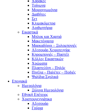
Χάρακες
Τρίγωνα
Mοιρογνωμόνια
Διαβήτες
Σετ
Κλιμακόμετρα
Αριθμητήρια
Εικαστικά
Μπλοκ και Χαρτιά
Μακετόχαρτα
Μαρκαδόροι – Ξυλομπογιές
Αξεσουάρ Χειροτεχνίας
Κηρομπογιές – Παστέλ
Κόλλες Εικαστικών
Χρώματα
Πλαστελίνη – Πηλός
Πινέλα – Παλέτες – Ποδιές
Ψαλίδια Σχολικά
Εποχιακά
Ημερολόγια
Ξύλινα Ημερολόγια
Εθνική Επέτειος
Χριστουγεννιάτικα
Αξεσουάρ
Γούρια