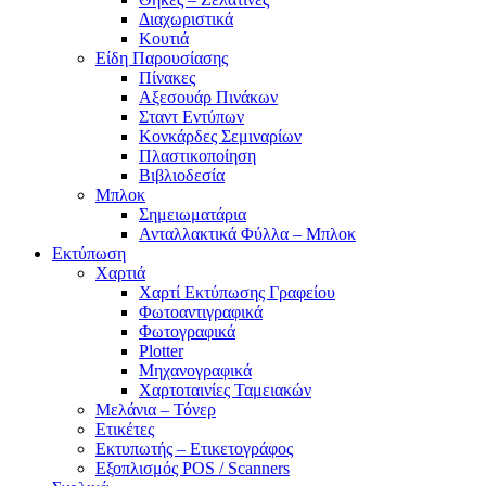
Διαχωριστικά
Κουτιά
Είδη Παρουσίασης
Πίνακες
Αξεσουάρ Πινάκων
Σταντ Εντύπων
Κονκάρδες Σεμιναρίων
Πλαστικοποίηση
Βιβλιοδεσία
Μπλοκ
Σημειωματάρια
Ανταλλακτικά Φύλλα – Μπλοκ
Εκτύπωση
Χαρτιά
Χαρτί Εκτύπωσης Γραφείου
Φωτοαντιγραφικά
Φωτογραφικά
Plotter
Μηχανογραφικά
Χαρτοταινίες Ταμειακών
Μελάνια – Τόνερ
Ετικέτες
Εκτυπωτής – Ετικετογράφος
Εξοπλισμός POS / Scanners