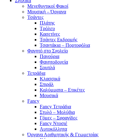
Σχολικά
Μεγεθυντικοί Φακοί
Μουσική – Όργανα
Τσάντες
Πλάτης
Τρόλευ
Κασετίνες
Τσάντες Εκδρομής
Τσαντάκια – Πορτοφόλια
Φαγητό στο Σχολείο
Παγούρια
Φαγητοδοχεία
Σουπλά
Τετράδια
Κλασσικά
Σπιράλ
Καλύμματα – Ετικέτες
Μουσικά
Fancy
Fancy Τετράδια
Στυλό – Μολύβια
Γόμες – Σφραγίδες
Fancy Ντοσιέ
Αυτοκόλλητα
Όργανα Αριθμητικής & Γεωμετρίας