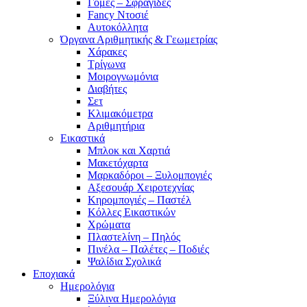
Γόμες – Σφραγίδες
Fancy Ντοσιέ
Αυτοκόλλητα
Όργανα Αριθμητικής & Γεωμετρίας
Χάρακες
Τρίγωνα
Mοιρογνωμόνια
Διαβήτες
Σετ
Κλιμακόμετρα
Αριθμητήρια
Εικαστικά
Μπλοκ και Χαρτιά
Μακετόχαρτα
Μαρκαδόροι – Ξυλομπογιές
Αξεσουάρ Χειροτεχνίας
Κηρομπογιές – Παστέλ
Κόλλες Εικαστικών
Χρώματα
Πλαστελίνη – Πηλός
Πινέλα – Παλέτες – Ποδιές
Ψαλίδια Σχολικά
Εποχιακά
Ημερολόγια
Ξύλινα Ημερολόγια