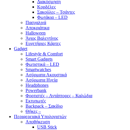
Διακόσμηση
Κορδέλες
Σακούλες – Τσάντες
Φωτάκια – LED
Πασχαλινά
Αποκριάτικα
Halloween
Άγιος Βαλεντίνος
Ευχετήριες Κάρτες
Gadget
Lifestyle & Comfort
Smart Gadgets
Φωτιστικά – LED
Smartwatches
Ασύρματα Ακουστικά
Ασύρματα Ηχεία
Headphones
Powerbank
Φορτιστές – Αντάπτορες – Καλώδια
Εκτυπωτές
Backpack – Σακίδιο
Θήκες –
Περιφερειακά Υπολογιστών
Αποθήκευση
USB Stick