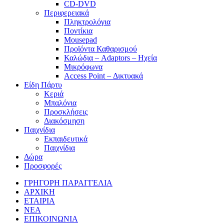
CD-DVD
Περιφερειακά
Πληκτρολόγια
Ποντίκια
Mousepad
Προϊόντα Καθαρισμού
Καλώδια – Adaptors – Ηχεία
Μικρόφωνα
Access Point – Δικτυακά
Είδη Πάρτυ
Κεριά
Μπαλόνια
Προσκλήσεις
Διακόσμηση
Παιχνίδια
Εκπαιδευτικά
Παιχνίδια
Δώρα
Προσφορές
ΓΡΗΓΟΡΗ ΠΑΡΑΓΓΕΛΙΑ
ΑΡΧΙΚΗ
ΕΤΑΙΡΙΑ
ΝΕΑ
ΕΠΙΚΟΙΝΩΝΙΑ