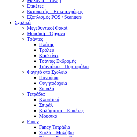
Μελάνια – Τόνερ
Ετικέτες
Εκτυπωτής – Ετικετογράφος
Εξοπλισμός POS / Scanners
Σχολικά
Μεγεθυντικοί Φακοί
Μουσική – Όργανα
Τσάντες
Πλάτης
Τρόλευ
Κασετίνες
Τσάντες Εκδρομής
Τσαντάκια – Πορτοφόλια
Φαγητό στο Σχολείο
Παγούρια
Φαγητοδοχεία
Σουπλά
Τετράδια
Κλασσικά
Σπιράλ
Καλύμματα – Ετικέτες
Μουσικά
Fancy
Fancy Τετράδια
Στυλό – Μολύβια