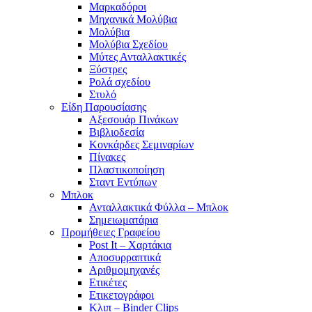
Μαρκαδόροι
Μηχανικά Μολύβια
Μολύβια
Μολύβια Σχεδίου
Μύτες Ανταλλακτικές
Ξύστρες
Ρολά σχεδίου
Στυλό
Είδη Παρουσίασης
Αξεσουάρ Πινάκων
Βιβλιοδεσία
Κονκάρδες Σεμιναρίων
Πίνακες
Πλαστικοποίηση
Σταντ Εντύπων
Μπλοκ
Ανταλλακτικά Φύλλα – Μπλοκ
Σημειωματάρια
Προμήθειες Γραφείου
Post It – Χαρτάκια
Αποσυρραπτικά
Αριθμομηχανές
Ετικέτες
Ετικετογράφοι
Κλιπ – Binder Clips