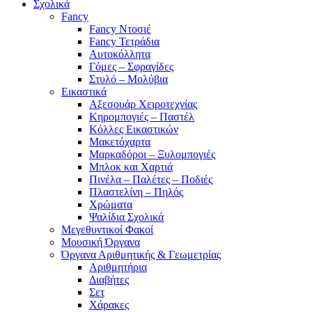
Σχολικά
Fancy
Fancy Ντοσιέ
Fancy Τετράδια
Αυτοκόλλητα
Γόμες – Σφραγίδες
Στυλό – Μολύβια
Εικαστικά
Αξεσουάρ Χειροτεχνίας
Κηρομπογιές – Παστέλ
Κόλλες Εικαστικών
Μακετόχαρτα
Μαρκαδόροι – Ξυλομπογιές
Μπλοκ και Χαρτιά
Πινέλα – Παλέτες – Ποδιές
Πλαστελίνη – Πηλός
Χρώματα
Ψαλίδια Σχολικά
Μεγεθυντικοί Φακοί
Μουσική Όργανα
Όργανα Αριθμητικής & Γεωμετρίας
Αριθμητήρια
Διαβήτες
Σετ
Χάρακες