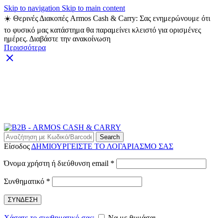
Skip to navigation
Skip to main content
☀️ Θερινές Διακοπές Armos Cash & Carry: Σας ενημερώνουμε ότι
το φυσικό μας κατάστημα θα παραμείνει κλειστό για ορισμένες
ημέρες. Διαβάστε την ανακοίνωση
Περισσότερα
ARMOS CASH & CARRY B2B - ΜΟΝΟ ΓΙΑ
ΜΕΤΑΠΩΛΗΤΕΣ
ARMOS CASH & CARRY B2B
Search
Είσοδος
ΔΗΜΙΟΥΡΓΕΙΣΤΕ ΤΟ ΛΟΓΑΡΙΑΣΜΟ ΣΑΣ
Απαιτείται
Όνομα χρήστη ή διεύθυνση email
*
Απαιτείται
Συνθηματικό
*
ΣΥΝΔΕΣΗ
Χάσατε το συνθηματικό σας;
Να με θυμάσαι