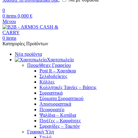
0
0
items
0,000
€
Μενου
0
items
Κατηγορίες Προϊόντων
Νέα προϊόντα
Χαρτοπωλείο
Προμήθειες Γραφείου
Post It – Χαρτάκια
Σελιδοδείκτες
Κόλλες
Κολλητικές Ταινίες – Βάσεις
Συρραπτικά
Σύρματα Συρραπτικού
Αποσυρραπτικά
Περφορατέρ
Ψαλίδια – Κοπίδια
Πινέζες – Καρφίτσες
Σφραγίδες – Ταμπόν
Γραφική Ύλη
Στυλό