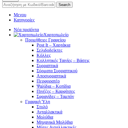
Search
Μενου
Κατηγορίες
Νέα προϊόντα
Χαρτοπωλείο
Προμήθειες Γραφείου
Post It – Χαρτάκια
Σελιδοδείκτες
Κόλλες
Κολλητικές Ταινίες – Βάσεις
Συρραπτικά
Σύρματα Συρραπτικού
Αποσυρραπτικά
Περφορατέρ
Ψαλίδια – Κοπίδια
Πινέζες – Καρφίτσες
Σφραγίδες – Ταμπόν
Γραφική Ύλη
Στυλό
Ανταλλακτικά
Μολύβια
Μηχανικά Μολύβια
Μύτες Ανταλλακτικές