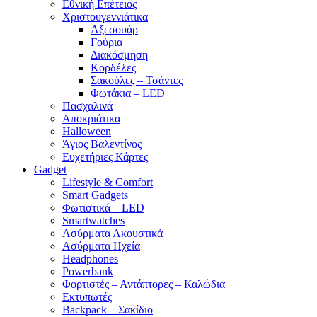
Εθνική Επέτειος
Χριστουγεννιάτικα
Αξεσουάρ
Γούρια
Διακόσμηση
Κορδέλες
Σακούλες – Τσάντες
Φωτάκια – LED
Πασχαλινά
Αποκριάτικα
Halloween
Άγιος Βαλεντίνος
Ευχετήριες Κάρτες
Gadget
Lifestyle & Comfort
Smart Gadgets
Φωτιστικά – LED
Smartwatches
Ασύρματα Ακουστικά
Ασύρματα Ηχεία
Headphones
Powerbank
Φορτιστές – Αντάπτορες – Καλώδια
Εκτυπωτές
Backpack – Σακίδιο