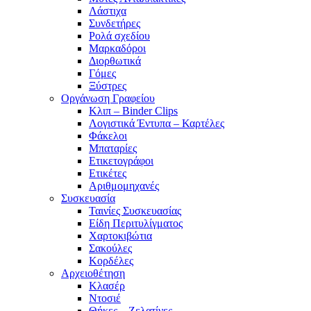
Λάστιχα
Συνδετήρες
Ρολά σχεδίου
Μαρκαδόροι
Διορθωτικά
Γόμες
Ξύστρες
Οργάνωση Γραφείου
Κλιπ – Binder Clips
Λογιστικά Έντυπα – Καρτέλες
Φάκελοι
Μπαταρίες
Ετικετογράφοι
Ετικέτες
Αριθμομηχανές
Συσκευασία
Ταινίες Συσκευασίας
Είδη Περιτυλίγματος
Χαρτοκιβώτια
Σακούλες
Κορδέλες
Αρχειοθέτηση
Κλασέρ
Ντοσιέ
Θήκες – Ζελατίνες