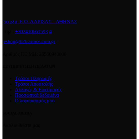
5ο χλμ. Ε.Ο. ΛΑΡΙΣΑΣ – ΑΘΗΝΑΣ
Τηλ.:
+302410661593
-
4
eshop@b2b.armos.com.gr
Αριθμός Γ.Ε.ΜΗ: 26550940000
ΕΞΥΠΗΡΕΤΗΣΗ ΠΕΛΑΤΩΝ
Τρόποι Πληρωμής
Τρόποι Αποστολής
Αλλαγές & Επιστροφές
Προσωπικά δεδομένα
Ο λογαριασμός μου
SOCIAL MEDIA
Ακολουθείστε μας