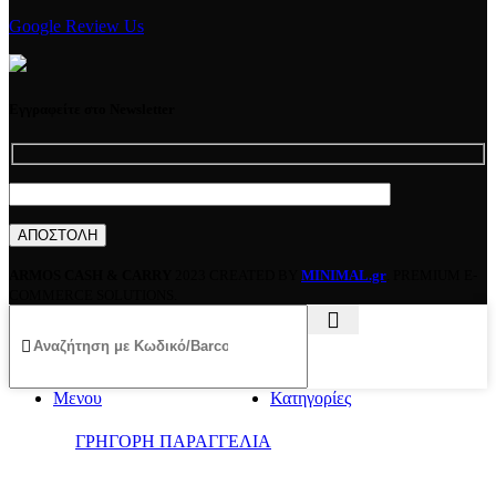
Google Review Us
Εγγραφείτε στο Newsletter
ARMOS CASH & CARRY
2023 CREATED BY
MINIMAL.gr
. PREMIUM E-
COMMERCE SOLUTIONS.
Μενου
Κατηγορίες
ΓΡΗΓΟΡΗ ΠΑΡΑΓΓΕΛΙΑ