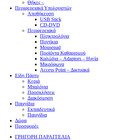
Θήκες –
Περιφερειακά Υπολογιστών
Αποθήκευση
USB Stick
CD-DVD
Περιφερειακά
Πληκτρολόγια
Ποντίκια
Mousepad
Προϊόντα Καθαρισμού
Καλώδια – Adaptors – Ηχεία
Μικρόφωνα
Access Point – Δικτυακά
Είδη Πάρτυ
Κεριά
Μπαλόνια
Προσκλήσεις
Διακόσμηση
Παιχνίδια
Εκπαιδευτικά
Παιχνίδια
Δώρα
Προσφορές
ΓΡΗΓΟΡΗ ΠΑΡΑΓΓΕΛΙΑ