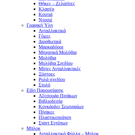
Θήκες – Ζελατίνες
Κλασέρ
Κουτιά
Ντοσιέ
Γραφική Ύλη
Ανταλλακτικά
Γόμες
Διορθωτικά
Μαρκαδόροι
Μηχανικά Μολύβια
Μολύβια
Μολύβια Σχεδίου
Μύτες Ανταλλακτικές
Ξύστρες
Ρολά σχεδίου
Στυλό
Είδη Παρουσίασης
Αξεσουάρ Πινάκων
Βιβλιοδεσία
Κονκάρδες Σεμιναρίων
Πίνακες
Πλαστικοποίηση
Σταντ Εντύπων
Μπλοκ
Ανταλλακτικά Φύλλα – Μπλοκ