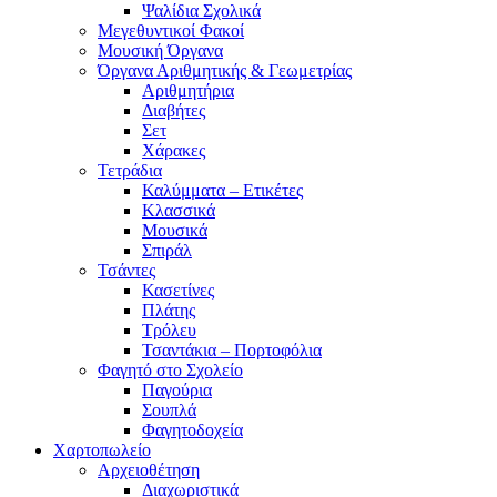
Ψαλίδια Σχολικά
Μεγεθυντικοί Φακοί
Μουσική Όργανα
Όργανα Αριθμητικής & Γεωμετρίας
Αριθμητήρια
Διαβήτες
Σετ
Χάρακες
Τετράδια
Καλύμματα – Ετικέτες
Κλασσικά
Μουσικά
Σπιράλ
Τσάντες
Κασετίνες
Πλάτης
Τρόλευ
Τσαντάκια – Πορτοφόλια
Φαγητό στο Σχολείο
Παγούρια
Σουπλά
Φαγητοδοχεία
Χαρτοπωλείο
Αρχειοθέτηση
Διαχωριστικά