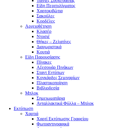
Ταινίες Συσκευασίας
Είδη Περιτυλίγματος
Χαρτοκιβώτια
Σακούλες
Κορδέλες
Αρχειοθέτηση
Κλασέρ
Ντοσιέ
Θήκες – Ζελατίνες
Διαχωριστικά
Κουτιά
Είδη Παρουσίασης
Πίνακες
Αξεσουάρ Πινάκων
Σταντ Εντύπων
Κονκάρδες Σεμιναρίων
Πλαστικοποίηση
Βιβλιοδεσία
Μπλοκ
Σημειωματάρια
Ανταλλακτικά Φύλλα – Μπλοκ
Εκτύπωση
Χαρτιά
Χαρτί Εκτύπωσης Γραφείου
Φωτοαντιγραφικά