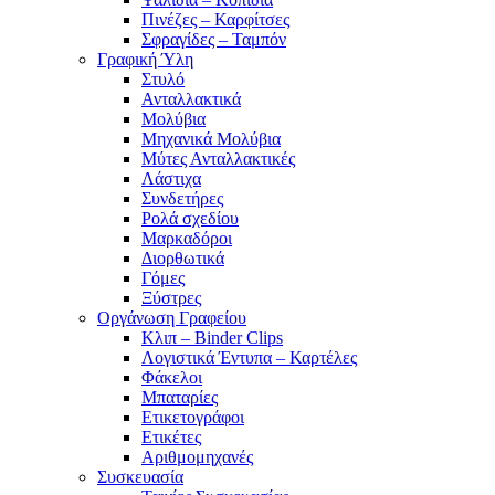
Πινέζες – Καρφίτσες
Σφραγίδες – Ταμπόν
Γραφική Ύλη
Στυλό
Ανταλλακτικά
Μολύβια
Μηχανικά Μολύβια
Μύτες Ανταλλακτικές
Λάστιχα
Συνδετήρες
Ρολά σχεδίου
Μαρκαδόροι
Διορθωτικά
Γόμες
Ξύστρες
Οργάνωση Γραφείου
Κλιπ – Binder Clips
Λογιστικά Έντυπα – Καρτέλες
Φάκελοι
Μπαταρίες
Ετικετογράφοι
Ετικέτες
Αριθμομηχανές
Συσκευασία