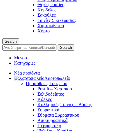
Θήκες courier
Κορδέλες
Σακούλες
Ταινίες Συσκευασίας
Χαρτοκιβώτια
Χόρτο
Search
Search
Μενου
Κατηγορίες
Νέα προϊόντα
Χαρτοπωλείο
Προμήθειες Γραφείου
Post It – Χαρτάκια
Σελιδοδείκτες
Κόλλες
Κολλητικές Ταινίες – Βάσεις
Συρραπτικά
Σύρματα Συρραπτικού
Αποσυρραπτικά
Περφορατέρ
Ψαλίδια – Κοπίδια