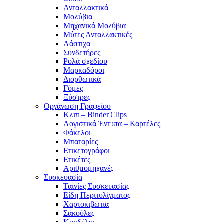
Ανταλλακτικά
Μολύβια
Μηχανικά Μολύβια
Μύτες Ανταλλακτικές
Λάστιχα
Συνδετήρες
Ρολά σχεδίου
Μαρκαδόροι
Διορθωτικά
Γόμες
Ξύστρες
Οργάνωση Γραφείου
Κλιπ – Binder Clips
Λογιστικά Έντυπα – Καρτέλες
Φάκελοι
Μπαταρίες
Ετικετογράφοι
Ετικέτες
Αριθμομηχανές
Συσκευασία
Ταινίες Συσκευασίας
Είδη Περιτυλίγματος
Χαρτοκιβώτια
Σακούλες
Κορδέλες