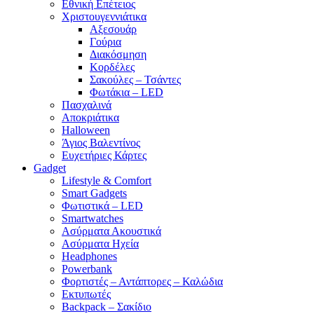
Εθνική Επέτειος
Χριστουγεννιάτικα
Αξεσουάρ
Γούρια
Διακόσμηση
Κορδέλες
Σακούλες – Τσάντες
Φωτάκια – LED
Πασχαλινά
Αποκριάτικα
Halloween
Άγιος Βαλεντίνος
Ευχετήριες Κάρτες
Gadget
Lifestyle & Comfort
Smart Gadgets
Φωτιστικά – LED
Smartwatches
Ασύρματα Ακουστικά
Ασύρματα Ηχεία
Headphones
Powerbank
Φορτιστές – Αντάπτορες – Καλώδια
Εκτυπωτές
Backpack – Σακίδιο