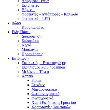
Ασύρματα Ηχεία
Εκτυπωτές
Θήκες –
Φορτιστές – Αντάπτορες – Καλώδια
Φωτιστικά – LED
Δώρα
Κουμπαράδες
Είδη Πάρτυ
Διακόσμηση
Καλαμάκια
Κεριά
Μπαλόνια
Προσκλήσεις
Εκτύπωση
Εκτυπωτής – Ετικετογράφος
Εξοπλισμός POS / Scanners
Μελάνια – Τόνερ
Χαρτιά
Plotter
Ετικέτες
Μηχανογραφικά
Φωτοαντιγραφικά
Φωτογραφικά
Χαρτί Εκτύπωσης Γραφείου
Χαρτοταινίες Ταμειακών