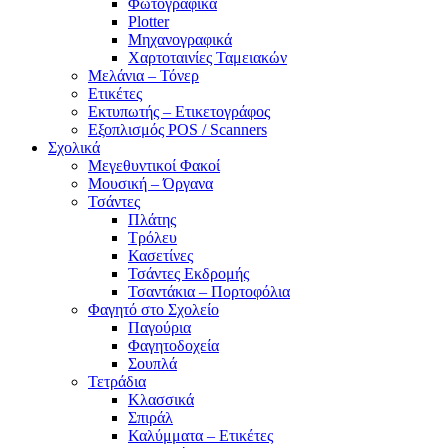
Φωτογραφικά
Plotter
Μηχανογραφικά
Χαρτοταινίες Ταμειακών
Μελάνια – Τόνερ
Ετικέτες
Εκτυπωτής – Ετικετογράφος
Εξοπλισμός POS / Scanners
Σχολικά
Μεγεθυντικοί Φακοί
Μουσική – Όργανα
Τσάντες
Πλάτης
Τρόλευ
Κασετίνες
Τσάντες Εκδρομής
Τσαντάκια – Πορτοφόλια
Φαγητό στο Σχολείο
Παγούρια
Φαγητοδοχεία
Σουπλά
Τετράδια
Κλασσικά
Σπιράλ
Καλύμματα – Ετικέτες