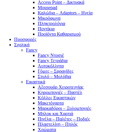
Access Point – Δικτυακά
Mousepad
Καλώδια – Adaptors – Ηχεία
Μικρόφωνα
Πληκτρολόγια
Ποντίκια
Προϊόντα Καθαρισμού
Προσφορές
Σχολικά
Fancy
Fancy Ντοσιέ
Fancy Τετράδια
Αυτοκόλλητα
Γόμες – Σφραγίδες
Στυλό – Μολύβια
Εικαστικά
Αξεσουάρ Χειροτεχνίας
Κηρομπογιές – Παστέλ
Κόλλες Εικαστικών
Μακετόχαρτα
Μαρκαδόροι – Ξυλομπογιές
Μπλοκ και Χαρτιά
Πινέλα – Παλέτες – Ποδιές
Πλαστελίνη – Πηλός
Χρώματα