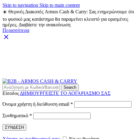
Skip to navigation
Skip to main content
☀️ Θερινές Διακοπές Armos Cash & Carry: Σας ενημερώνουμε ότι
το φυσικό μας κατάστημα θα παραμείνει κλειστό για ορισμένες
ημέρες. Διαβάστε την ανακοίνωση
Περισσότερα
ARMOS CASH & CARRY B2B - ΜΟΝΟ ΓΙΑ
ΜΕΤΑΠΩΛΗΤΕΣ
ARMOS CASH & CARRY B2B
Search
Είσοδος
ΔΗΜΙΟΥΡΓΕΙΣΤΕ ΤΟ ΛΟΓΑΡΙΑΣΜΟ ΣΑΣ
Απαιτείται
Όνομα χρήστη ή διεύθυνση email
*
Απαιτείται
Συνθηματικό
*
ΣΥΝΔΕΣΗ
Χάσατε το συνθηματικό σας;
Να με θυμάσαι