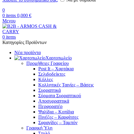
0
0
items
0,000
€
Μενου
0
items
Κατηγορίες Προϊόντων
Νέα προϊόντα
Χαρτοπωλείο
Προμήθειες Γραφείου
Post It – Χαρτάκια
Σελιδοδείκτες
Κόλλες
Κολλητικές Ταινίες – Βάσεις
Συρραπτικά
Σύρματα Συρραπτικού
Αποσυρραπτικά
Περφορατέρ
Ψαλίδια – Κοπίδια
Πινέζες – Καρφίτσες
Σφραγίδες – Ταμπόν
Γραφική Ύλη
Στυλό