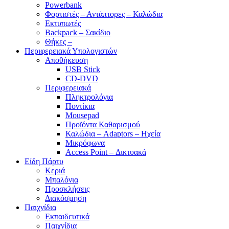
Powerbank
Φορτιστές – Αντάπτορες – Καλώδια
Εκτυπωτές
Backpack – Σακίδιο
Θήκες –
Περιφερειακά Υπολογιστών
Αποθήκευση
USB Stick
CD-DVD
Περιφερειακά
Πληκτρολόγια
Ποντίκια
Mousepad
Προϊόντα Καθαρισμού
Καλώδια – Adaptors – Ηχεία
Μικρόφωνα
Access Point – Δικτυακά
Είδη Πάρτυ
Κεριά
Μπαλόνια
Προσκλήσεις
Διακόσμηση
Παιχνίδια
Εκπαιδευτικά
Παιχνίδια