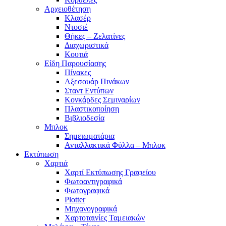
Αρχειοθέτηση
Κλασέρ
Ντοσιέ
Θήκες – Ζελατίνες
Διαχωριστικά
Κουτιά
Είδη Παρουσίασης
Πίνακες
Αξεσουάρ Πινάκων
Σταντ Εντύπων
Κονκάρδες Σεμιναρίων
Πλαστικοποίηση
Βιβλιοδεσία
Μπλοκ
Σημειωματάρια
Ανταλλακτικά Φύλλα – Μπλοκ
Εκτύπωση
Χαρτιά
Χαρτί Εκτύπωσης Γραφείου
Φωτοαντιγραφικά
Φωτογραφικά
Plotter
Μηχανογραφικά
Χαρτοταινίες Ταμειακών