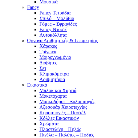
Μουσικά
Fancy
Fancy Τετράδια
Στυλό – Μολύβια
Γόμες – Σφραγίδες
Fancy Ντοσιέ
Αυτοκόλλητα
Όργανα Αριθμητικής & Γεωμετρίας
Χάρακες
Τρίγωνα
Mοιρογνωμόνια
Διαβήτες
Σετ
Κλιμακόμετρα
Αριθμητήρια
Εικαστικά
Μπλοκ και Χαρτιά
Μακετόχαρτα
Μαρκαδόροι – Ξυλομπογιές
Αξεσουάρ Χειροτεχνίας
Κηρομπογιές – Παστέλ
Κόλλες Εικαστικών
Χρώματα
Πλαστελίνη – Πηλός
Πινέλα – Παλέτες – Ποδιές