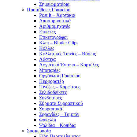
Σημειωματάρια
Προμήθειες Γραφείου
Post It – Χαρτάκια
Αποσυρραπτικά
Αριθμομηχανές
Ετικέτες
Ετικετογράφοι
Κλιπ – Binder Clips
Κόλλες
Κολλητικές Ταινίες – Βάσεις
Λάστιχα
Λογιστικά Έντυπα – Καρτέλες
Μπαταρίες
Οργάνωση Γραφείου
Περφορατέρ
Πινέζες – Καρφίτσες
Σελιδοδείκτες
Συνδετήρες
Σύρματα Συρραπτικού
Συρραπτικά
Σφραγίδες – Ταμπόν
Φάκελοι
Ψαλίδια – Κοπίδια
Συσκευασία
Είδη Περιτυλίγματος