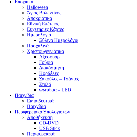
Εποχιακά
Halloween
Άγιος Βαλεντίνος
Αποκριάτικα
Εθνική Επέτειος
Ευχετήριες Κάρτες
Ημερολόγια
Ξύλινα Ημερολόγια
Πασχαλινά
Χριστουγεννιάτικα
Αξεσουάρ
Γούρια
Διακόσμηση
Κορδέλες
Σακούλες – Τσάντες
Στυλό
Φωτάκια – LED
Παιχνίδια
Εκπαιδευτικά
Παιχνίδια
Περιφερειακά Υπολογιστών
Αποθήκευση
CD-DVD
USB Stick
Περιφερειακά