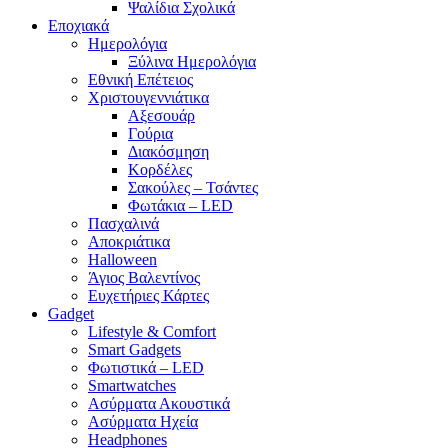
Ψαλίδια Σχολικά
Εποχιακά
Ημερολόγια
Ξύλινα Ημερολόγια
Εθνική Επέτειος
Χριστουγεννιάτικα
Αξεσουάρ
Γούρια
Διακόσμηση
Κορδέλες
Σακούλες – Τσάντες
Φωτάκια – LED
Πασχαλινά
Αποκριάτικα
Halloween
Άγιος Βαλεντίνος
Ευχετήριες Κάρτες
Gadget
Lifestyle & Comfort
Smart Gadgets
Φωτιστικά – LED
Smartwatches
Ασύρματα Ακουστικά
Ασύρματα Ηχεία
Headphones