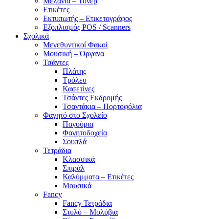
Μελάνια – Τόνερ
Ετικέτες
Εκτυπωτής – Ετικετογράφος
Εξοπλισμός POS / Scanners
Σχολικά
Μεγεθυντικοί Φακοί
Μουσική – Όργανα
Τσάντες
Πλάτης
Τρόλευ
Κασετίνες
Τσάντες Εκδρομής
Τσαντάκια – Πορτοφόλια
Φαγητό στο Σχολείο
Παγούρια
Φαγητοδοχεία
Σουπλά
Τετράδια
Κλασσικά
Σπιράλ
Καλύμματα – Ετικέτες
Μουσικά
Fancy
Fancy Τετράδια
Στυλό – Μολύβια