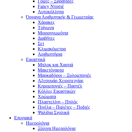
Γόμες – Σφραγίδες
Fancy Ντοσιέ
Αυτοκόλλητα
Όργανα Αριθμητικής & Γεωμετρίας
Χάρακες
Τρίγωνα
Mοιρογνωμόνια
Διαβήτες
Σετ
Κλιμακόμετρα
Αριθμητήρια
Εικαστικά
Μπλοκ και Χαρτιά
Μακετόχαρτα
Μαρκαδόροι – Ξυλομπογιές
Αξεσουάρ Χειροτεχνίας
Κηρομπογιές – Παστέλ
Κόλλες Εικαστικών
Χρώματα
Πλαστελίνη – Πηλός
Πινέλα – Παλέτες – Ποδιές
Ψαλίδια Σχολικά
Εποχιακά
Ημερολόγια
Ξύλινα Ημερολόγια