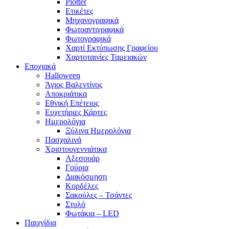
Plotter
Ετικέτες
Μηχανογραφικά
Φωτοαντιγραφικά
Φωτογραφικά
Χαρτί Εκτύπωσης Γραφείου
Χαρτοταινίες Ταμειακών
Εποχιακά
Halloween
Άγιος Βαλεντίνος
Αποκριάτικα
Εθνική Επέτειος
Ευχετήριες Κάρτες
Ημερολόγια
Ξύλινα Ημερολόγια
Πασχαλινά
Χριστουγεννιάτικα
Αξεσουάρ
Γούρια
Διακόσμηση
Κορδέλες
Σακούλες – Τσάντες
Στυλό
Φωτάκια – LED
Παιχνίδια