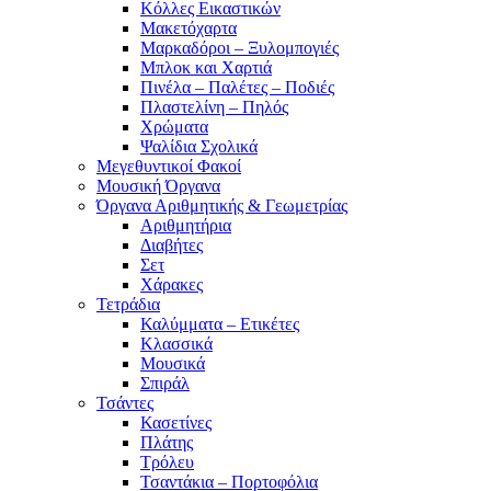
Κόλλες Εικαστικών
Μακετόχαρτα
Μαρκαδόροι – Ξυλομπογιές
Μπλοκ και Χαρτιά
Πινέλα – Παλέτες – Ποδιές
Πλαστελίνη – Πηλός
Χρώματα
Ψαλίδια Σχολικά
Μεγεθυντικοί Φακοί
Μουσική Όργανα
Όργανα Αριθμητικής & Γεωμετρίας
Αριθμητήρια
Διαβήτες
Σετ
Χάρακες
Τετράδια
Καλύμματα – Ετικέτες
Κλασσικά
Μουσικά
Σπιράλ
Τσάντες
Κασετίνες
Πλάτης
Τρόλευ
Τσαντάκια – Πορτοφόλια