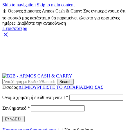
Skip to navigation
Skip to main content
☀️ Θερινές Διακοπές Armos Cash & Carry: Σας ενημερώνουμε ότι
το φυσικό μας κατάστημα θα παραμείνει κλειστό για ορισμένες
ημέρες. Διαβάστε την ανακοίνωση
Περισσότερα
ARMOS CASH & CARRY B2B - ΜΟΝΟ ΓΙΑ
ΜΕΤΑΠΩΛΗΤΕΣ
ARMOS CASH & CARRY B2B
Search
Είσοδος
ΔΗΜΙΟΥΡΓΕΙΣΤΕ ΤΟ ΛΟΓΑΡΙΑΣΜΟ ΣΑΣ
Απαιτείται
Όνομα χρήστη ή διεύθυνση email
*
Απαιτείται
Συνθηματικό
*
ΣΥΝΔΕΣΗ
Χάσατε το συνθηματικό σας;
Να με θυμάσαι