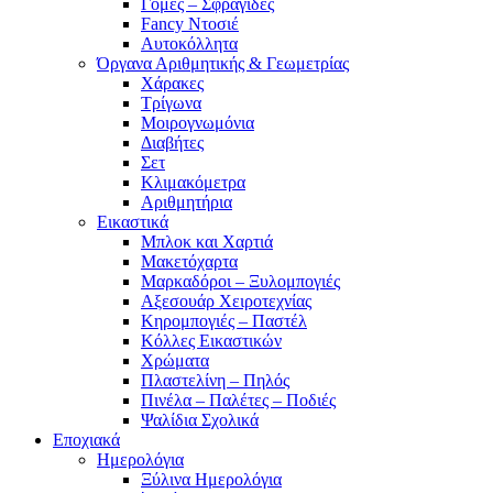
Γόμες – Σφραγίδες
Fancy Ντοσιέ
Αυτοκόλλητα
Όργανα Αριθμητικής & Γεωμετρίας
Χάρακες
Τρίγωνα
Mοιρογνωμόνια
Διαβήτες
Σετ
Κλιμακόμετρα
Αριθμητήρια
Εικαστικά
Μπλοκ και Χαρτιά
Μακετόχαρτα
Μαρκαδόροι – Ξυλομπογιές
Αξεσουάρ Χειροτεχνίας
Κηρομπογιές – Παστέλ
Κόλλες Εικαστικών
Χρώματα
Πλαστελίνη – Πηλός
Πινέλα – Παλέτες – Ποδιές
Ψαλίδια Σχολικά
Εποχιακά
Ημερολόγια
Ξύλινα Ημερολόγια