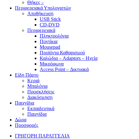
Θήκες –
Περιφερειακά Υπολογιστών
Αποθήκευση
USB Stick
CD-DVD
Περιφερειακά
Πληκτρολόγια
Ποντίκια
Mousepad
Προϊόντα Καθαρισμού
Καλώδια – Adaptors – Ηχεία
Μικρόφωνα
Access Point – Δικτυακά
Είδη Πάρτυ
Κεριά
Μπαλόνια
Προσκλήσεις
Διακόσμηση
Παιχνίδια
Εκπαιδευτικά
Παιχνίδια
Δώρα
Προσφορές
ΓΡΗΓΟΡΗ ΠΑΡΑΓΓΕΛΙΑ