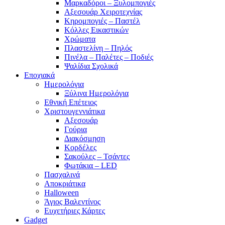
Μαρκαδόροι – Ξυλομπογιές
Αξεσουάρ Χειροτεχνίας
Κηρομπογιές – Παστέλ
Κόλλες Εικαστικών
Χρώματα
Πλαστελίνη – Πηλός
Πινέλα – Παλέτες – Ποδιές
Ψαλίδια Σχολικά
Εποχιακά
Ημερολόγια
Ξύλινα Ημερολόγια
Εθνική Επέτειος
Χριστουγεννιάτικα
Αξεσουάρ
Γούρια
Διακόσμηση
Κορδέλες
Σακούλες – Τσάντες
Φωτάκια – LED
Πασχαλινά
Αποκριάτικα
Halloween
Άγιος Βαλεντίνος
Ευχετήριες Κάρτες
Gadget