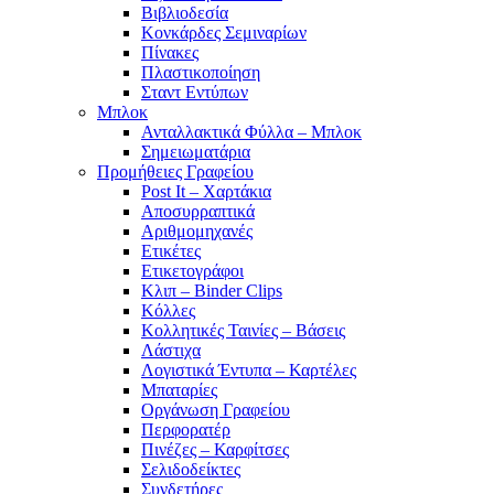
Βιβλιοδεσία
Κονκάρδες Σεμιναρίων
Πίνακες
Πλαστικοποίηση
Σταντ Εντύπων
Μπλοκ
Ανταλλακτικά Φύλλα – Μπλοκ
Σημειωματάρια
Προμήθειες Γραφείου
Post It – Χαρτάκια
Αποσυρραπτικά
Αριθμομηχανές
Ετικέτες
Ετικετογράφοι
Κλιπ – Binder Clips
Κόλλες
Κολλητικές Ταινίες – Βάσεις
Λάστιχα
Λογιστικά Έντυπα – Καρτέλες
Μπαταρίες
Οργάνωση Γραφείου
Περφορατέρ
Πινέζες – Καρφίτσες
Σελιδοδείκτες
Συνδετήρες