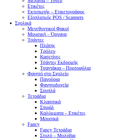
Μελάνια – Τόνερ
Ετικέτες
Εκτυπωτής – Ετικετογράφος
Εξοπλισμός POS / Scanners
Σχολικά
Μεγεθυντικοί Φακοί
Μουσική – Όργανα
Τσάντες
Πλάτης
Τρόλευ
Κασετίνες
Τσάντες Εκδρομής
Τσαντάκια – Πορτοφόλια
Φαγητό στο Σχολείο
Παγούρια
Φαγητοδοχεία
Σουπλά
Τετράδια
Κλασσικά
Σπιράλ
Καλύμματα – Ετικέτες
Μουσικά
Fancy
Fancy Τετράδια
Στυλό – Μολύβια