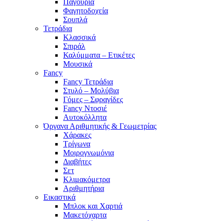
Παγούρια
Φαγητοδοχεία
Σουπλά
Τετράδια
Κλασσικά
Σπιράλ
Καλύμματα – Ετικέτες
Μουσικά
Fancy
Fancy Τετράδια
Στυλό – Μολύβια
Γόμες – Σφραγίδες
Fancy Ντοσιέ
Αυτοκόλλητα
Όργανα Αριθμητικής & Γεωμετρίας
Χάρακες
Τρίγωνα
Mοιρογνωμόνια
Διαβήτες
Σετ
Κλιμακόμετρα
Αριθμητήρια
Εικαστικά
Μπλοκ και Χαρτιά
Μακετόχαρτα