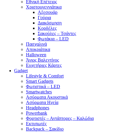
Εθνική Επέτειος
Χριστουγεννιάτικα
Αξεσουάρ
Γούρια
Διακόσμηση
Κορδέλες
Σακούλες – Τσάντες
Φωτάκια – LED
Πασχαλινά
Αποκριάτικα
Halloween
Άγιος Βαλεντίνος
Ευχετήριες Κάρτες
Gadget
Lifestyle & Comfort
Smart Gadgets
Φωτιστικά – LED
Smartwatches
Ασύρματα Ακουστικά
Ασύρματα Ηχεία
Headphones
Powerbank
Φορτιστές – Αντάπτορες – Καλώδια
Εκτυπωτές
Backpack – Σακίδιο