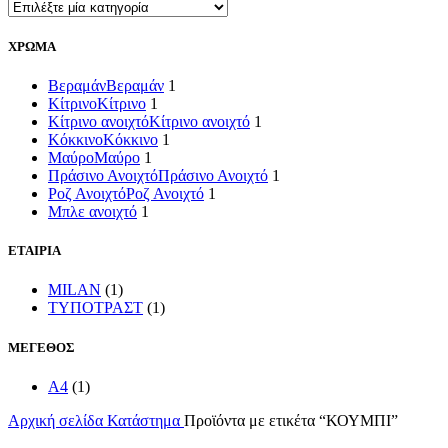
ΧΡΩΜΑ
Βεραμάν
Βεραμάν
1
Κίτρινο
Κίτρινο
1
Κίτρινο ανοιχτό
Κίτρινο ανοιχτό
1
Κόκκινο
Κόκκινο
1
Μαύρο
Μαύρο
1
Πράσινο Ανοιχτό
Πράσινο Ανοιχτό
1
Ροζ Ανοιχτό
Ροζ Ανοιχτό
1
Μπλε ανοιχτό
1
ΕΤΑΙΡΙΑ
MILAN
(1)
ΤΥΠΟΤΡΑΣΤ
(1)
ΜΕΓΕΘΟΣ
A4
(1)
Αρχική σελίδα
Κατάστημα
Προϊόντα με ετικέτα “ΚΟΥΜΠΙ”