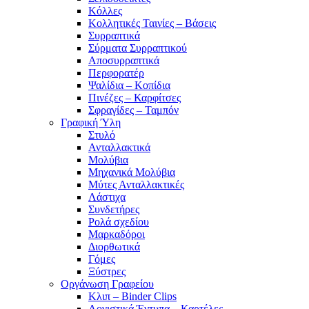
Κόλλες
Κολλητικές Ταινίες – Βάσεις
Συρραπτικά
Σύρματα Συρραπτικού
Αποσυρραπτικά
Περφορατέρ
Ψαλίδια – Κοπίδια
Πινέζες – Καρφίτσες
Σφραγίδες – Ταμπόν
Γραφική Ύλη
Στυλό
Ανταλλακτικά
Μολύβια
Μηχανικά Μολύβια
Μύτες Ανταλλακτικές
Λάστιχα
Συνδετήρες
Ρολά σχεδίου
Μαρκαδόροι
Διορθωτικά
Γόμες
Ξύστρες
Οργάνωση Γραφείου
Κλιπ – Binder Clips
Λογιστικά Έντυπα – Καρτέλες