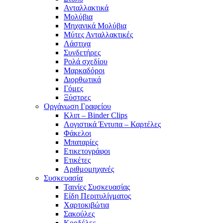
Ανταλλακτικά
Μολύβια
Μηχανικά Μολύβια
Μύτες Ανταλλακτικές
Λάστιχα
Συνδετήρες
Ρολά σχεδίου
Μαρκαδόροι
Διορθωτικά
Γόμες
Ξύστρες
Οργάνωση Γραφείου
Κλιπ – Binder Clips
Λογιστικά Έντυπα – Καρτέλες
Φάκελοι
Μπαταρίες
Ετικετογράφοι
Ετικέτες
Αριθμομηχανές
Συσκευασία
Ταινίες Συσκευασίας
Είδη Περιτυλίγματος
Χαρτοκιβώτια
Σακούλες
Κορδέλες