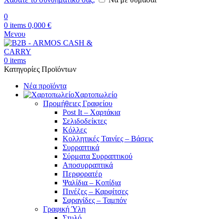
0
0
items
0,000
€
Μενου
0
items
Κατηγορίες Προϊόντων
Νέα προϊόντα
Χαρτοπωλείο
Προμήθειες Γραφείου
Post It – Χαρτάκια
Σελιδοδείκτες
Κόλλες
Κολλητικές Ταινίες – Βάσεις
Συρραπτικά
Σύρματα Συρραπτικού
Αποσυρραπτικά
Περφορατέρ
Ψαλίδια – Κοπίδια
Πινέζες – Καρφίτσες
Σφραγίδες – Ταμπόν
Γραφική Ύλη
Στυλό