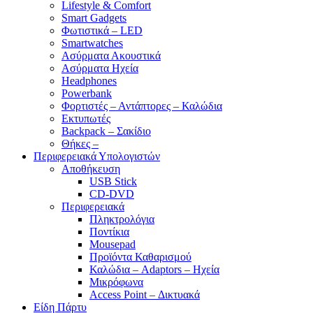
Lifestyle & Comfort
Smart Gadgets
Φωτιστικά – LED
Smartwatches
Ασύρματα Ακουστικά
Ασύρματα Ηχεία
Headphones
Powerbank
Φορτιστές – Αντάπτορες – Καλώδια
Εκτυπωτές
Backpack – Σακίδιο
Θήκες –
Περιφερειακά Υπολογιστών
Αποθήκευση
USB Stick
CD-DVD
Περιφερειακά
Πληκτρολόγια
Ποντίκια
Mousepad
Προϊόντα Καθαρισμού
Καλώδια – Adaptors – Ηχεία
Μικρόφωνα
Access Point – Δικτυακά
Είδη Πάρτυ