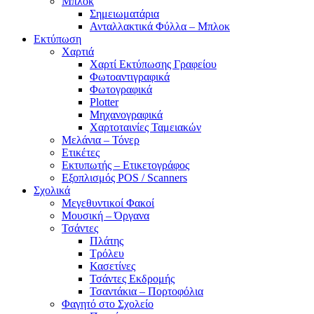
Μπλοκ
Σημειωματάρια
Ανταλλακτικά Φύλλα – Μπλοκ
Εκτύπωση
Χαρτιά
Χαρτί Εκτύπωσης Γραφείου
Φωτοαντιγραφικά
Φωτογραφικά
Plotter
Μηχανογραφικά
Χαρτοταινίες Ταμειακών
Μελάνια – Τόνερ
Ετικέτες
Εκτυπωτής – Ετικετογράφος
Εξοπλισμός POS / Scanners
Σχολικά
Μεγεθυντικοί Φακοί
Μουσική – Όργανα
Τσάντες
Πλάτης
Τρόλευ
Κασετίνες
Τσάντες Εκδρομής
Τσαντάκια – Πορτοφόλια
Φαγητό στο Σχολείο