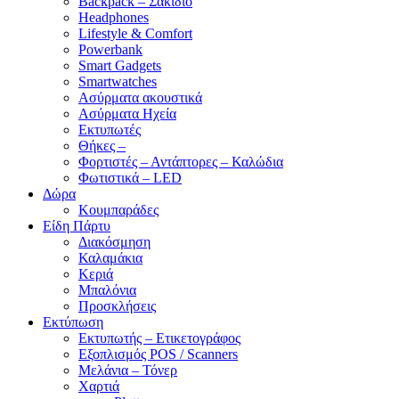
Backpack – Σακίδιο
Headphones
Lifestyle & Comfort
Powerbank
Smart Gadgets
Smartwatches
Ασύρματα ακουστικά
Ασύρματα Ηχεία
Εκτυπωτές
Θήκες –
Φορτιστές – Αντάπτορες – Καλώδια
Φωτιστικά – LED
Δώρα
Κουμπαράδες
Είδη Πάρτυ
Διακόσμηση
Καλαμάκια
Κεριά
Μπαλόνια
Προσκλήσεις
Εκτύπωση
Εκτυπωτής – Ετικετογράφος
Εξοπλισμός POS / Scanners
Μελάνια – Τόνερ
Χαρτιά