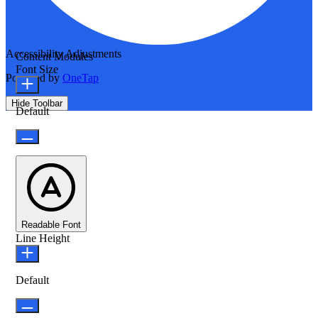
Accessibility Adjustments
Content Modules
Font Size
Powered by
OneTap
Hide Toolbar
Default
Readable Font
Line Height
Default