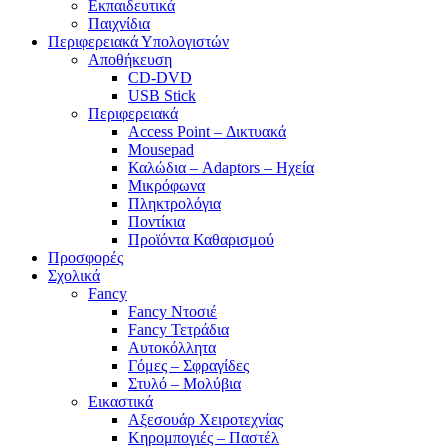
Εκπαιδευτικά
Παιχνίδια
Περιφερειακά Υπολογιστών
Αποθήκευση
CD-DVD
USB Stick
Περιφερειακά
Access Point – Δικτυακά
Mousepad
Καλώδια – Adaptors – Ηχεία
Μικρόφωνα
Πληκτρολόγια
Ποντίκια
Προϊόντα Καθαρισμού
Προσφορές
Σχολικά
Fancy
Fancy Ντοσιέ
Fancy Τετράδια
Αυτοκόλλητα
Γόμες – Σφραγίδες
Στυλό – Μολύβια
Εικαστικά
Αξεσουάρ Χειροτεχνίας
Κηρομπογιές – Παστέλ