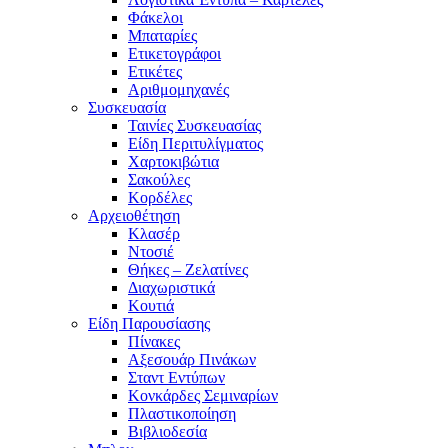
Φάκελοι
Μπαταρίες
Ετικετογράφοι
Ετικέτες
Αριθμομηχανές
Συσκευασία
Ταινίες Συσκευασίας
Είδη Περιτυλίγματος
Χαρτοκιβώτια
Σακούλες
Κορδέλες
Αρχειοθέτηση
Κλασέρ
Ντοσιέ
Θήκες – Ζελατίνες
Διαχωριστικά
Κουτιά
Είδη Παρουσίασης
Πίνακες
Αξεσουάρ Πινάκων
Σταντ Εντύπων
Κονκάρδες Σεμιναρίων
Πλαστικοποίηση
Βιβλιοδεσία