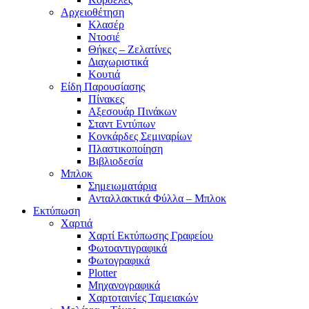
Αρχειοθέτηση
Κλασέρ
Ντοσιέ
Θήκες – Ζελατίνες
Διαχωριστικά
Κουτιά
Είδη Παρουσίασης
Πίνακες
Αξεσουάρ Πινάκων
Σταντ Εντύπων
Κονκάρδες Σεμιναρίων
Πλαστικοποίηση
Βιβλιοδεσία
Μπλοκ
Σημειωματάρια
Ανταλλακτικά Φύλλα – Μπλοκ
Εκτύπωση
Χαρτιά
Χαρτί Εκτύπωσης Γραφείου
Φωτοαντιγραφικά
Φωτογραφικά
Plotter
Μηχανογραφικά
Χαρτοταινίες Ταμειακών