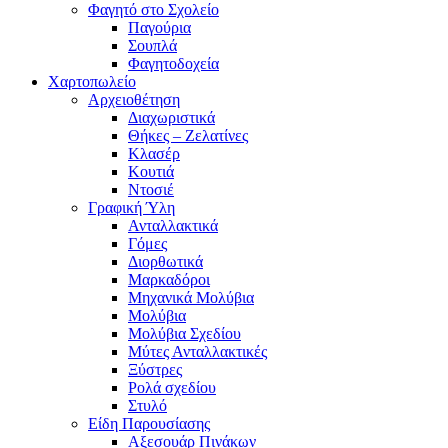
Φαγητό στο Σχολείο
Παγούρια
Σουπλά
Φαγητοδοχεία
Χαρτοπωλείο
Αρχειοθέτηση
Διαχωριστικά
Θήκες – Ζελατίνες
Κλασέρ
Κουτιά
Ντοσιέ
Γραφική Ύλη
Ανταλλακτικά
Γόμες
Διορθωτικά
Μαρκαδόροι
Μηχανικά Μολύβια
Μολύβια
Μολύβια Σχεδίου
Μύτες Ανταλλακτικές
Ξύστρες
Ρολά σχεδίου
Στυλό
Είδη Παρουσίασης
Αξεσουάρ Πινάκων