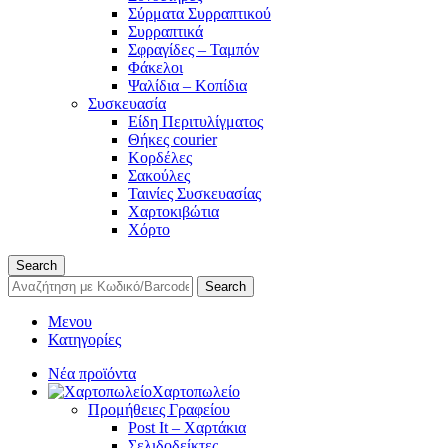
Σύρματα Συρραπτικού
Συρραπτικά
Σφραγίδες – Ταμπόν
Φάκελοι
Ψαλίδια – Κοπίδια
Συσκευασία
Είδη Περιτυλίγματος
Θήκες courier
Κορδέλες
Σακούλες
Ταινίες Συσκευασίας
Χαρτοκιβώτια
Χόρτο
Search
Search
Μενου
Κατηγορίες
Νέα προϊόντα
Χαρτοπωλείο
Προμήθειες Γραφείου
Post It – Χαρτάκια
Σελιδοδείκτες