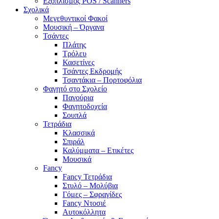
Εξοπλισμός POS / Scanners
Σχολικά
Μεγεθυντικοί Φακοί
Μουσική – Όργανα
Τσάντες
Πλάτης
Τρόλευ
Κασετίνες
Τσάντες Εκδρομής
Τσαντάκια – Πορτοφόλια
Φαγητό στο Σχολείο
Παγούρια
Φαγητοδοχεία
Σουπλά
Τετράδια
Κλασσικά
Σπιράλ
Καλύμματα – Ετικέτες
Μουσικά
Fancy
Fancy Τετράδια
Στυλό – Μολύβια
Γόμες – Σφραγίδες
Fancy Ντοσιέ
Αυτοκόλλητα