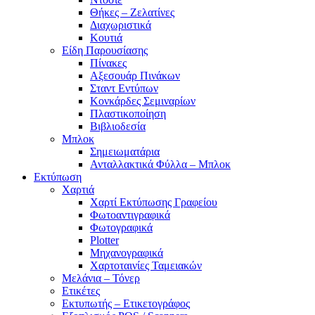
Θήκες – Ζελατίνες
Διαχωριστικά
Κουτιά
Είδη Παρουσίασης
Πίνακες
Αξεσουάρ Πινάκων
Σταντ Εντύπων
Κονκάρδες Σεμιναρίων
Πλαστικοποίηση
Βιβλιοδεσία
Μπλοκ
Σημειωματάρια
Ανταλλακτικά Φύλλα – Μπλοκ
Εκτύπωση
Χαρτιά
Χαρτί Εκτύπωσης Γραφείου
Φωτοαντιγραφικά
Φωτογραφικά
Plotter
Μηχανογραφικά
Χαρτοταινίες Ταμειακών
Μελάνια – Τόνερ
Ετικέτες
Εκτυπωτής – Ετικετογράφος