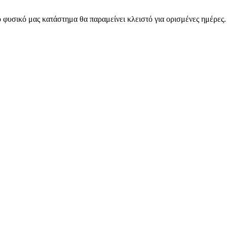
 φυσικό μας κατάστημα θα παραμείνει κλειστό για ορισμένες ημέρες
ARMOS CASH & CARRY B2B - ΜΟΝΟ ΓΙΑ ΜΕΤΑΠΩΛΗΤΕΣ
ARMOS CASH & CARRY B2B