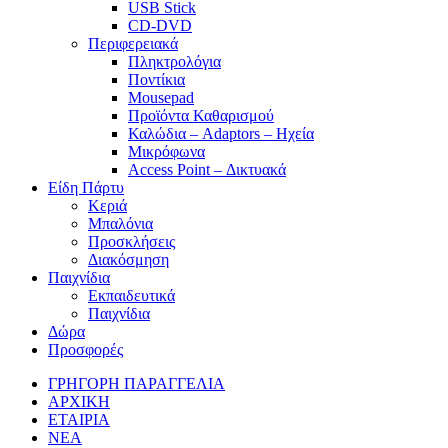
USB Stick
CD-DVD
Περιφερειακά
Πληκτρολόγια
Ποντίκια
Mousepad
Προϊόντα Καθαρισμού
Καλώδια – Adaptors – Ηχεία
Μικρόφωνα
Access Point – Δικτυακά
Είδη Πάρτυ
Κεριά
Μπαλόνια
Προσκλήσεις
Διακόσμηση
Παιχνίδια
Εκπαιδευτικά
Παιχνίδια
Δώρα
Προσφορές
ΓΡΗΓΟΡΗ ΠΑΡΑΓΓΕΛΙΑ
ΑΡΧΙΚΗ
ΕΤΑΙΡΙΑ
ΝΕΑ