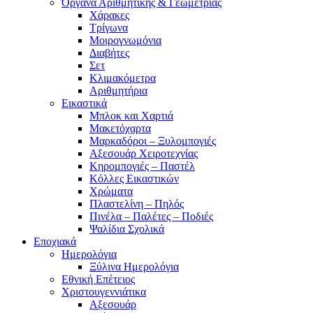
Όργανα Αριθμητικής & Γεωμετρίας
Χάρακες
Τρίγωνα
Mοιρογνωμόνια
Διαβήτες
Σετ
Κλιμακόμετρα
Αριθμητήρια
Εικαστικά
Μπλοκ και Χαρτιά
Μακετόχαρτα
Μαρκαδόροι – Ξυλομπογιές
Αξεσουάρ Χειροτεχνίας
Κηρομπογιές – Παστέλ
Κόλλες Εικαστικών
Χρώματα
Πλαστελίνη – Πηλός
Πινέλα – Παλέτες – Ποδιές
Ψαλίδια Σχολικά
Εποχιακά
Ημερολόγια
Ξύλινα Ημερολόγια
Εθνική Επέτειος
Χριστουγεννιάτικα
Αξεσουάρ