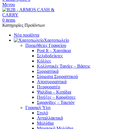
Μενου
0
items
Κατηγορίες Προϊόντων
Νέα προϊόντα
Χαρτοπωλείο
Προμήθειες Γραφείου
Post It – Χαρτάκια
Σελιδοδείκτες
Κόλλες
Κολλητικές Ταινίες – Βάσεις
Συρραπτικά
Σύρματα Συρραπτικού
Αποσυρραπτικά
Περφορατέρ
Ψαλίδια – Κοπίδια
Πινέζες – Καρφίτσες
Σφραγίδες – Ταμπόν
Γραφική Ύλη
Στυλό
Ανταλλακτικά
Μολύβια
Μηχανικά Μολύβια