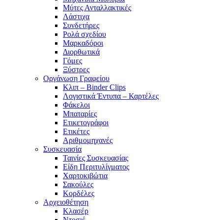
Μύτες Ανταλλακτικές
Λάστιχα
Συνδετήρες
Ρολά σχεδίου
Μαρκαδόροι
Διορθωτικά
Γόμες
Ξύστρες
Οργάνωση Γραφείου
Κλιπ – Binder Clips
Λογιστικά Έντυπα – Καρτέλες
Φάκελοι
Μπαταρίες
Ετικετογράφοι
Ετικέτες
Αριθμομηχανές
Συσκευασία
Ταινίες Συσκευασίας
Είδη Περιτυλίγματος
Χαρτοκιβώτια
Σακούλες
Κορδέλες
Αρχειοθέτηση
Κλασέρ
Ντοσιέ