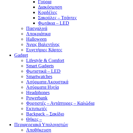
Γούρια
Διακόσμηση
Κορδέλες
Σακούλες – Τσάντες
Φωτάκια – LED
Πασχαλινά
Αποκριάτικα
Halloween
Άγιος Βαλεντίνος
Ευχετήριες Κάρτες
Gadget
Lifestyle & Comfort
Smart Gadgets
Φωτιστικά – LED
Smartwatches
Ασύρματα Ακουστικά
Ασύρματα Ηχεία
Headphones
Powerbank
Φορτιστές – Αντάπτορες – Καλώδια
Εκτυπωτές
Backpack – Σακίδιο
Θήκες –
Περιφερειακά Υπολογιστών
Αποθήκευση