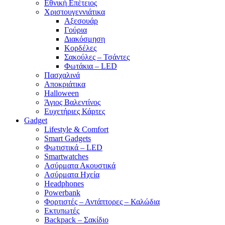
Εθνική Επέτειος
Χριστουγεννιάτικα
Αξεσουάρ
Γούρια
Διακόσμηση
Κορδέλες
Σακούλες – Τσάντες
Φωτάκια – LED
Πασχαλινά
Αποκριάτικα
Halloween
Άγιος Βαλεντίνος
Ευχετήριες Κάρτες
Gadget
Lifestyle & Comfort
Smart Gadgets
Φωτιστικά – LED
Smartwatches
Ασύρματα Ακουστικά
Ασύρματα Ηχεία
Headphones
Powerbank
Φορτιστές – Αντάπτορες – Καλώδια
Εκτυπωτές
Backpack – Σακίδιο