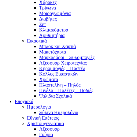
Χάρακες
Τρίγωνα
Mοιρογνωμόνια
Διαβήτες
Σετ
Κλιμακόμετρα
Αριθμητήρια
Εικαστικά
Μπλοκ και Χαρτιά
Μακετόχαρτα
Μαρκαδόροι – Ξυλομπογιές
Αξεσουάρ Χειροτεχνίας
Κηρομπογιές – Παστέλ
Κόλλες Εικαστικών
Χρώματα
Πλαστελίνη – Πηλός
Πινέλα – Παλέτες – Ποδιές
Ψαλίδια Σχολικά
Εποχιακά
Ημερολόγια
Ξύλινα Ημερολόγια
Εθνική Επέτειος
Χριστουγεννιάτικα
Αξεσουάρ
Γούρια