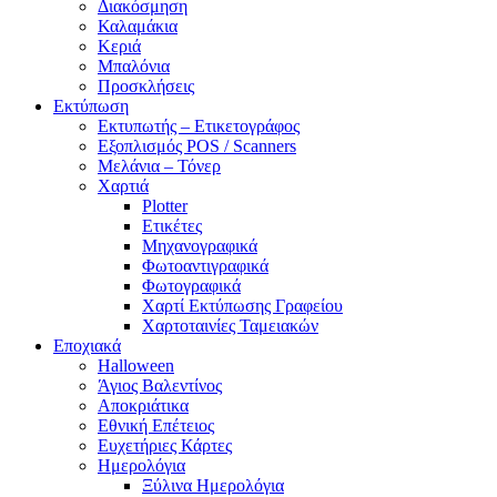
Διακόσμηση
Καλαμάκια
Κεριά
Μπαλόνια
Προσκλήσεις
Εκτύπωση
Εκτυπωτής – Ετικετογράφος
Εξοπλισμός POS / Scanners
Μελάνια – Τόνερ
Χαρτιά
Plotter
Ετικέτες
Μηχανογραφικά
Φωτοαντιγραφικά
Φωτογραφικά
Χαρτί Εκτύπωσης Γραφείου
Χαρτοταινίες Ταμειακών
Εποχιακά
Halloween
Άγιος Βαλεντίνος
Αποκριάτικα
Εθνική Επέτειος
Ευχετήριες Κάρτες
Ημερολόγια
Ξύλινα Ημερολόγια