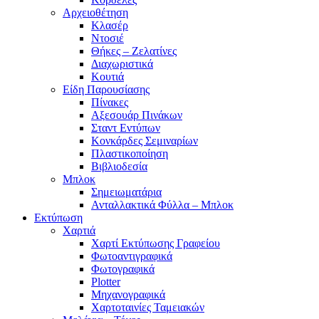
Αρχειοθέτηση
Κλασέρ
Ντοσιέ
Θήκες – Ζελατίνες
Διαχωριστικά
Κουτιά
Είδη Παρουσίασης
Πίνακες
Αξεσουάρ Πινάκων
Σταντ Εντύπων
Κονκάρδες Σεμιναρίων
Πλαστικοποίηση
Βιβλιοδεσία
Μπλοκ
Σημειωματάρια
Ανταλλακτικά Φύλλα – Μπλοκ
Εκτύπωση
Χαρτιά
Χαρτί Εκτύπωσης Γραφείου
Φωτοαντιγραφικά
Φωτογραφικά
Plotter
Μηχανογραφικά
Χαρτοταινίες Ταμειακών