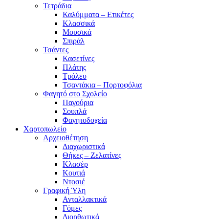
Τετράδια
Καλύμματα – Ετικέτες
Κλασσικά
Μουσικά
Σπιράλ
Τσάντες
Κασετίνες
Πλάτης
Τρόλευ
Τσαντάκια – Πορτοφόλια
Φαγητό στο Σχολείο
Παγούρια
Σουπλά
Φαγητοδοχεία
Χαρτοπωλείο
Αρχειοθέτηση
Διαχωριστικά
Θήκες – Ζελατίνες
Κλασέρ
Κουτιά
Ντοσιέ
Γραφική Ύλη
Ανταλλακτικά
Γόμες
Διορθωτικά