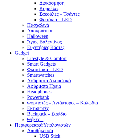
Διακόσμηση
Κορδέλες
Σακούλες – Τσάντες
Φωτάκια – LED
Πασχαλινά
Αποκριάτικα
Halloween
Άγιος Βαλεντίνος
Ευχετήριες Κάρτες
Gadget
Lifestyle & Comfort
Smart Gadgets
Φωτιστικά – LED
Smartwatches
Ασύρματα Ακουστικά
Ασύρματα Ηχεία
Headphones
Powerbank
Φορτιστές – Αντάπτορες – Καλώδια
Εκτυπωτές
Backpack – Σακίδιο
Θήκες –
Περιφερειακά Υπολογιστών
Αποθήκευση
USB Stick