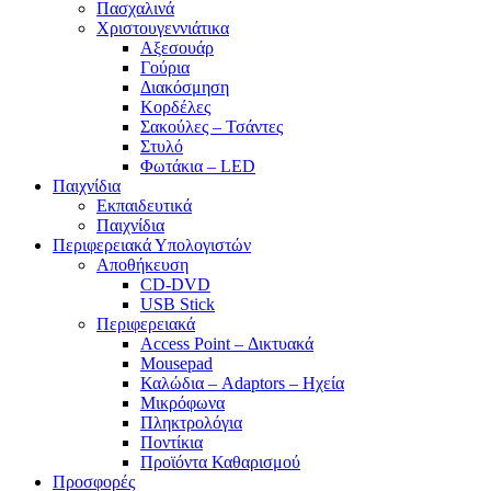
Πασχαλινά
Χριστουγεννιάτικα
Αξεσουάρ
Γούρια
Διακόσμηση
Κορδέλες
Σακούλες – Τσάντες
Στυλό
Φωτάκια – LED
Παιχνίδια
Εκπαιδευτικά
Παιχνίδια
Περιφερειακά Υπολογιστών
Αποθήκευση
CD-DVD
USB Stick
Περιφερειακά
Access Point – Δικτυακά
Mousepad
Καλώδια – Adaptors – Ηχεία
Μικρόφωνα
Πληκτρολόγια
Ποντίκια
Προϊόντα Καθαρισμού
Προσφορές