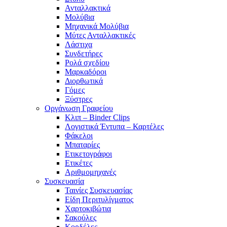
Ανταλλακτικά
Μολύβια
Μηχανικά Μολύβια
Μύτες Ανταλλακτικές
Λάστιχα
Συνδετήρες
Ρολά σχεδίου
Μαρκαδόροι
Διορθωτικά
Γόμες
Ξύστρες
Οργάνωση Γραφείου
Κλιπ – Binder Clips
Λογιστικά Έντυπα – Καρτέλες
Φάκελοι
Μπαταρίες
Ετικετογράφοι
Ετικέτες
Αριθμομηχανές
Συσκευασία
Ταινίες Συσκευασίας
Είδη Περιτυλίγματος
Χαρτοκιβώτια
Σακούλες
Κορδέλες