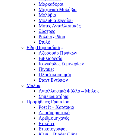
Μαρκαδόροι
Μηχανικά Μολύβια
Μολύβια
Μολύβια Σχεδίου
Μύτες Ανταλλακτικές
Ξύστρες
Ρολά σχεδίου
Στυλό
Είδη Παρουσίασης
Αξεσουάρ Πινάκων
Βιβλιοδεσία
Κονκάρδες Σεμιναρίων
Πίνακες
Πλαστικοποίηση
Σταντ Εντύπων
Μπλοκ
Ανταλλακτικά Φύλλα – Μπλοκ
Σημειωματάρια
Προμήθειες Γραφείου
Post It – Χαρτάκια
Αποσυρραπτικά
Αριθμομηχανές
Ετικέτες
Ετικετογράφοι
Κλιπ – Binder Clips