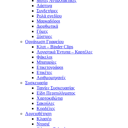
Μύτες Ανταλλακτικές
Λάστιχα
Συνδετήρες
Ρολά σχεδίου
Μαρκαδόροι
Διορθωτικά
Γόμες
Ξύστρες
Οργάνωση Γραφείου
Κλιπ – Binder Clips
Λογιστικά Έντυπα – Καρτέλες
Φάκελοι
Μπαταρίες
Ετικετογράφοι
Ετικέτες
Αριθμομηχανές
Συσκευασία
Ταινίες Συσκευασίας
Είδη Περιτυλίγματος
Χαρτοκιβώτια
Σακούλες
Κορδέλες
Αρχειοθέτηση
Κλασέρ
Ντοσιέ