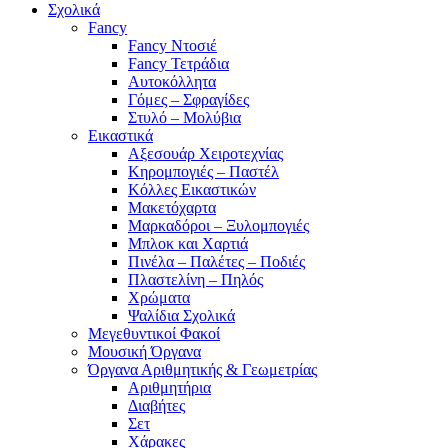
Σχολικά
Fancy
Fancy Ντοσιέ
Fancy Τετράδια
Αυτοκόλλητα
Γόμες – Σφραγίδες
Στυλό – Μολύβια
Εικαστικά
Αξεσουάρ Χειροτεχνίας
Κηρομπογιές – Παστέλ
Κόλλες Εικαστικών
Μακετόχαρτα
Μαρκαδόροι – Ξυλομπογιές
Μπλοκ και Χαρτιά
Πινέλα – Παλέτες – Ποδιές
Πλαστελίνη – Πηλός
Χρώματα
Ψαλίδια Σχολικά
Μεγεθυντικοί Φακοί
Μουσική Όργανα
Όργανα Αριθμητικής & Γεωμετρίας
Αριθμητήρια
Διαβήτες
Σετ
Χάρακες