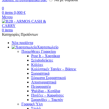
0
0
items
0,000
€
Μενου
0
items
Κατηγορίες Προϊόντων
Νέα προϊόντα
Χαρτοπωλείο
Προμήθειες Γραφείου
Post It – Χαρτάκια
Σελιδοδείκτες
Κόλλες
Κολλητικές Ταινίες – Βάσεις
Συρραπτικά
Σύρματα Συρραπτικού
Αποσυρραπτικά
Περφορατέρ
Ψαλίδια – Κοπίδια
Πινέζες – Καρφίτσες
Σφραγίδες – Ταμπόν
Γραφική Ύλη
Στυλό