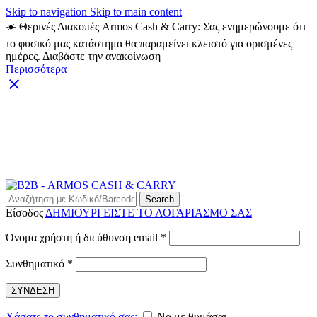
Skip to navigation
Skip to main content
☀️ Θερινές Διακοπές Armos Cash & Carry: Σας ενημερώνουμε ότι
το φυσικό μας κατάστημα θα παραμείνει κλειστό για ορισμένες
ημέρες. Διαβάστε την ανακοίνωση
Περισσότερα
ARMOS CASH & CARRY B2B - ΜΟΝΟ ΓΙΑ
ΜΕΤΑΠΩΛΗΤΕΣ
ARMOS CASH & CARRY B2B
Search
Είσοδος
ΔΗΜΙΟΥΡΓΕΙΣΤΕ ΤΟ ΛΟΓΑΡΙΑΣΜΟ ΣΑΣ
Απαιτείται
Όνομα χρήστη ή διεύθυνση email
*
Απαιτείται
Συνθηματικό
*
ΣΥΝΔΕΣΗ
Χάσατε το συνθηματικό σας;
Να με θυμάσαι