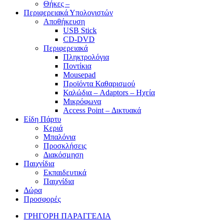
Θήκες –
Περιφερειακά Υπολογιστών
Αποθήκευση
USB Stick
CD-DVD
Περιφερειακά
Πληκτρολόγια
Ποντίκια
Mousepad
Προϊόντα Καθαρισμού
Καλώδια – Adaptors – Ηχεία
Μικρόφωνα
Access Point – Δικτυακά
Είδη Πάρτυ
Κεριά
Μπαλόνια
Προσκλήσεις
Διακόσμηση
Παιχνίδια
Εκπαιδευτικά
Παιχνίδια
Δώρα
Προσφορές
ΓΡΗΓΟΡΗ ΠΑΡΑΓΓΕΛΙΑ