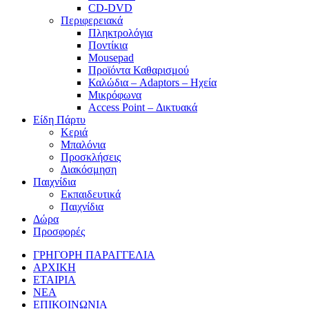
CD-DVD
Περιφερειακά
Πληκτρολόγια
Ποντίκια
Mousepad
Προϊόντα Καθαρισμού
Καλώδια – Adaptors – Ηχεία
Μικρόφωνα
Access Point – Δικτυακά
Είδη Πάρτυ
Κεριά
Μπαλόνια
Προσκλήσεις
Διακόσμηση
Παιχνίδια
Εκπαιδευτικά
Παιχνίδια
Δώρα
Προσφορές
ΓΡΗΓΟΡΗ ΠΑΡΑΓΓΕΛΙΑ
ΑΡΧΙΚΗ
ΕΤΑΙΡΙΑ
ΝΕΑ
ΕΠΙΚΟΙΝΩΝΙΑ