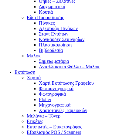
Θήκες – Ζελατίνες
Διαχωριστικά
Κουτιά
Είδη Παρουσίασης
Πίνακες
Αξεσουάρ Πινάκων
Σταντ Εντύπων
Κονκάρδες Σεμιναρίων
Πλαστικοποίηση
Βιβλιοδεσία
Μπλοκ
Σημειωματάρια
Ανταλλακτικά Φύλλα – Μπλοκ
Εκτύπωση
Χαρτιά
Χαρτί Εκτύπωσης Γραφείου
Φωτοαντιγραφικά
Φωτογραφικά
Plotter
Μηχανογραφικά
Χαρτοταινίες Ταμειακών
Μελάνια – Τόνερ
Ετικέτες
Εκτυπωτής – Ετικετογράφος
Εξοπλισμός POS / Scanners