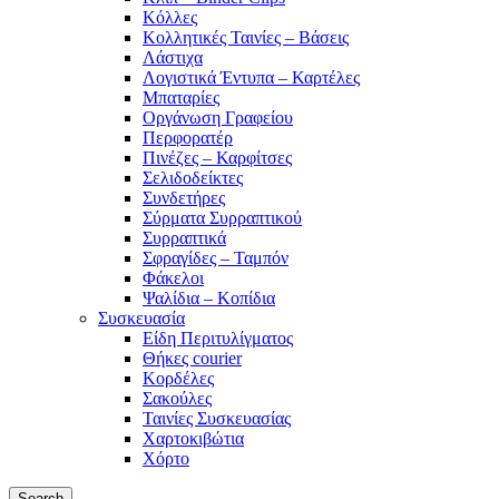
Κόλλες
Κολλητικές Ταινίες – Βάσεις
Λάστιχα
Λογιστικά Έντυπα – Καρτέλες
Μπαταρίες
Οργάνωση Γραφείου
Περφορατέρ
Πινέζες – Καρφίτσες
Σελιδοδείκτες
Συνδετήρες
Σύρματα Συρραπτικού
Συρραπτικά
Σφραγίδες – Ταμπόν
Φάκελοι
Ψαλίδια – Κοπίδια
Συσκευασία
Είδη Περιτυλίγματος
Θήκες courier
Κορδέλες
Σακούλες
Ταινίες Συσκευασίας
Χαρτοκιβώτια
Χόρτο
Search