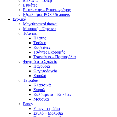
Μελάνια – Τόνερ
Ετικέτες
Εκτυπωτής – Ετικετογράφος
Εξοπλισμός POS / Scanners
Σχολικά
Μεγεθυντικοί Φακοί
Μουσική – Όργανα
Τσάντες
Πλάτης
Τρόλευ
Κασετίνες
Τσάντες Εκδρομής
Τσαντάκια – Πορτοφόλια
Φαγητό στο Σχολείο
Παγούρια
Φαγητοδοχεία
Σουπλά
Τετράδια
Κλασσικά
Σπιράλ
Καλύμματα – Ετικέτες
Μουσικά
Fancy
Fancy Τετράδια
Στυλό – Μολύβια