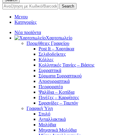
Search
Μενου
Κατηγορίες
Νέα προϊόντα
Χαρτοπωλείο
Προμήθειες Γραφείου
Post It – Χαρτάκια
Σελιδοδείκτες
Κόλλες
Κολλητικές Ταινίες – Βάσεις
Συρραπτικά
Σύρματα Συρραπτικού
Αποσυρραπτικά
Περφορατέρ
Ψαλίδια – Κοπίδια
Πινέζες – Καρφίτσες
Σφραγίδες – Ταμπόν
Γραφική Ύλη
Στυλό
Ανταλλακτικά
Μολύβια
Μηχανικά Μολύβια