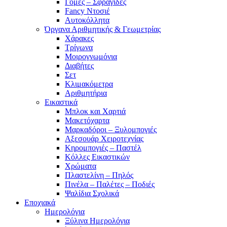
Γόμες – Σφραγίδες
Fancy Ντοσιέ
Αυτοκόλλητα
Όργανα Αριθμητικής & Γεωμετρίας
Χάρακες
Τρίγωνα
Mοιρογνωμόνια
Διαβήτες
Σετ
Κλιμακόμετρα
Αριθμητήρια
Εικαστικά
Μπλοκ και Χαρτιά
Μακετόχαρτα
Μαρκαδόροι – Ξυλομπογιές
Αξεσουάρ Χειροτεχνίας
Κηρομπογιές – Παστέλ
Κόλλες Εικαστικών
Χρώματα
Πλαστελίνη – Πηλός
Πινέλα – Παλέτες – Ποδιές
Ψαλίδια Σχολικά
Εποχιακά
Ημερολόγια
Ξύλινα Ημερολόγια