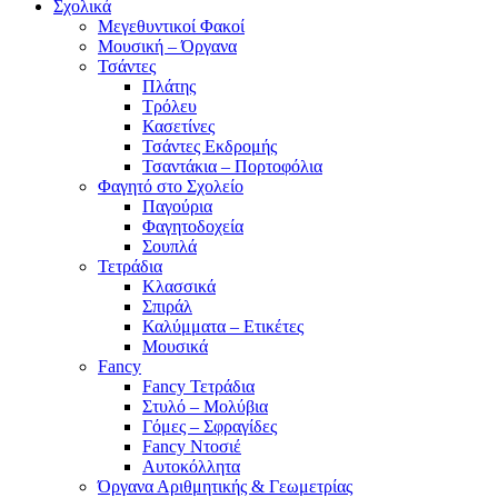
Σχολικά
Μεγεθυντικοί Φακοί
Μουσική – Όργανα
Τσάντες
Πλάτης
Τρόλευ
Κασετίνες
Τσάντες Εκδρομής
Τσαντάκια – Πορτοφόλια
Φαγητό στο Σχολείο
Παγούρια
Φαγητοδοχεία
Σουπλά
Τετράδια
Κλασσικά
Σπιράλ
Καλύμματα – Ετικέτες
Μουσικά
Fancy
Fancy Τετράδια
Στυλό – Μολύβια
Γόμες – Σφραγίδες
Fancy Ντοσιέ
Αυτοκόλλητα
Όργανα Αριθμητικής & Γεωμετρίας