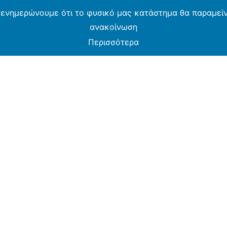
 ενημερώνουμε ότι το φυσικό μας κατάστημα θα παραμείνε
ανακοίνωση
Περισσότερα
MOS CASH & CARRY B2B - ΜΟΝΟ ΓΙΑ ΜΕΤΑΠΩΛΗ
ARMOS CASH & CARRY B2B