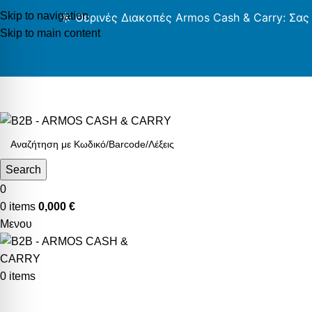
Skip to navigation
☀️ Θερινές Διακοπές Armos Cash & Carry: Σας
Skip to main content
AR
Search
0
0
items
0,000
€
Μενου
0
items
Κατηγορίες Προϊόντων