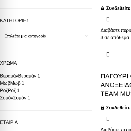
Συνδεθείτε 
ΚΑΤΗΓΟΡΙΕΣ
Διαβάστε περι
3 σε απόθεμα
ΧΡΩΜΑ
ΠΑΓΟΥΡΙ 
Βεραμάν
Βεραμάν
1
Μωβ
Μωβ
1
ΑΝΟΞΕΙΔ
Ροζ
Ροζ
1
TEAM MU
Σομόν
Σομόν
1
Συνδεθείτε 
ΕΤΑΙΡΙΑ
Διαβάστε περι