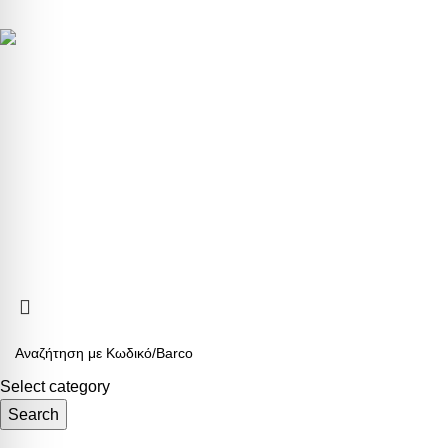
ΕΞΥΠΗΡΕΤΗ
Τρόποι Πληρ
5ο χλμ. Ε.Ο. ΛΑΡΙΣΑΣ – ΑΘΗΝΑΣ
Τρόποι Αποστ
Τηλ.:
+302410661593
-
4
Αλλαγές & Επ
eshop@b2b.armos.com.gr
Προσωπικά δε
Ο λογαριασμό
Αριθμός Γ.Ε.ΜΗ: 26550940000
ARMOS CASH & CARRY
2023 CREATED BY
MINIMAL.gr
. PREMIUM E-
Select category
Search