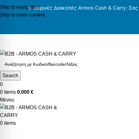
Skip to navigation
☀️ Θερινές Διακοπές Armos Cash & Carry: Σας
Skip to main content
AR
Search
0
0
items
0,000
€
Μενου
0
items
Κατηγορίες Προϊόντων