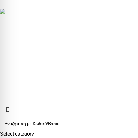
ΕΞΥΠΗΡΕΤΗ
Τρόποι Πληρ
5ο χλμ. Ε.Ο. ΛΑΡΙΣΑΣ – ΑΘΗΝΑΣ
Τρόποι Αποστ
Τηλ.:
+302410661593
-
4
Αλλαγές & Επ
eshop@b2b.armos.com.gr
Προσωπικά δε
Ο λογαριασμό
Αριθμός Γ.Ε.ΜΗ: 26550940000
ARMOS CASH & CARRY
2023 CREATED BY
MINIMAL.gr
. PREMIUM E-
Select category