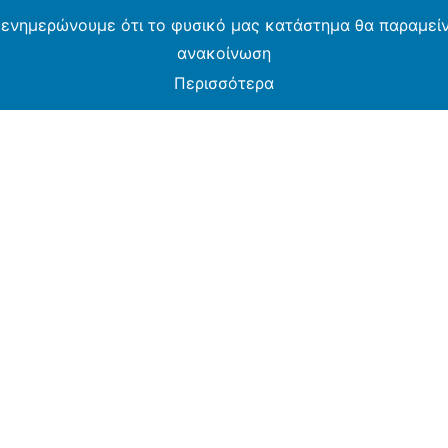
 ενημερώνουμε ότι το φυσικό μας κατάστημα θα παραμείνε
ανακοίνωση
Περισσότερα
MOS CASH & CARRY B2B - ΜΟΝΟ ΓΙΑ ΜΕΤΑΠΩΛΗ
ARMOS CASH & CARRY B2B