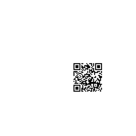
ΣΗ ΠΕΛΑΤΩΝ
SOCIAL MEDIA
ωμής
Ακολουθείστε μας
ολής
ιστροφές
δομένα
Google Review Us
ς μου
COMMERCE SOLUTIONS.