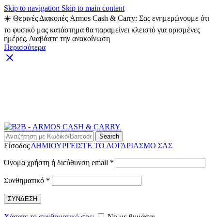
Skip to navigation
Skip to main content
☀️ Θερινές Διακοπές Armos Cash & Carry: Σας ενημερώνουμε ότι
το φυσικό μας κατάστημα θα παραμείνει κλειστό για ορισμένες
ημέρες. Διαβάστε την ανακοίνωση
Περισσότερα
ARMOS CASH & CARRY B2B - ΜΟΝΟ ΓΙΑ
ΜΕΤΑΠΩΛΗΤΕΣ
ARMOS CASH & CARRY B2B
Search
Είσοδος
ΔΗΜΙΟΥΡΓΕΙΣΤΕ ΤΟ ΛΟΓΑΡΙΑΣΜΟ ΣΑΣ
Απαιτείται
Όνομα χρήστη ή διεύθυνση email
*
Απαιτείται
Συνθηματικό
*
ΣΥΝΔΕΣΗ
Χάσατε το συνθηματικό σας;
Να με θυμάσαι