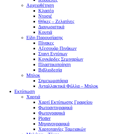
Αρχειοθέτηση
Κλασέρ
Ντοσιέ
Θήκες – Ζελατίνες
Διαχωριστικά
Κουτιά
Είδη Παρουσίασης
Πίνακες
Αξεσουάρ Πινάκων
Σταντ Εντύπων
Κονκάρδες Σεμιναρίων
Πλαστικοποίηση
Βιβλιοδεσία
Μπλοκ
Σημειωματάρια
Ανταλλακτικά Φύλλα – Μπλοκ
Εκτύπωση
Χαρτιά
Χαρτί Εκτύπωσης Γραφείου
Φωτοαντιγραφικά
Φωτογραφικά
Plotter
Μηχανογραφικά
Χαρτοταινίες Ταμειακών