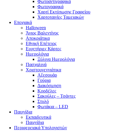
Φωτοαντιγραφικά
Φωτογραφικά
Χαρτί Εκτύπωσης Γραφείου
Χαρτοταινίες Ταμειακών
Εποχιακά
Halloween
Άγιος Βαλεντίνος
Αποκριάτικα
Εθνική Επέτειος
Ευχετήριες Κάρτες
Ημερολόγια
Ξύλινα Ημερολόγια
Πασχαλινά
Χριστουγεννιάτικα
Αξεσουάρ
Γούρια
Διακόσμηση
Κορδέλες
Σακούλες – Τσάντες
Στυλό
Φωτάκια – LED
Παιχνίδια
Εκπαιδευτικά
Παιχνίδια
Περιφερειακά Υπολογιστών