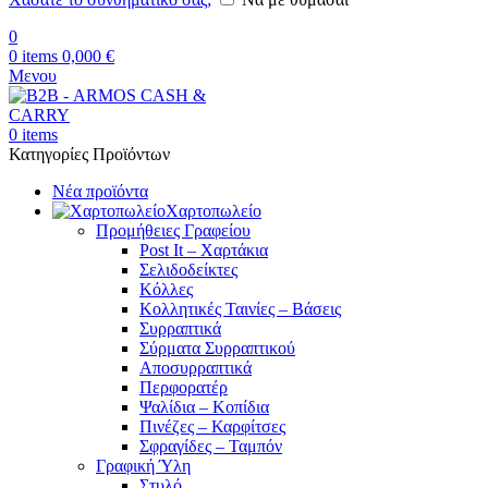
0
0
items
0,000
€
Μενου
0
items
Κατηγορίες Προϊόντων
Νέα προϊόντα
Χαρτοπωλείο
Προμήθειες Γραφείου
Post It – Χαρτάκια
Σελιδοδείκτες
Κόλλες
Κολλητικές Ταινίες – Βάσεις
Συρραπτικά
Σύρματα Συρραπτικού
Αποσυρραπτικά
Περφορατέρ
Ψαλίδια – Κοπίδια
Πινέζες – Καρφίτσες
Σφραγίδες – Ταμπόν
Γραφική Ύλη
Στυλό