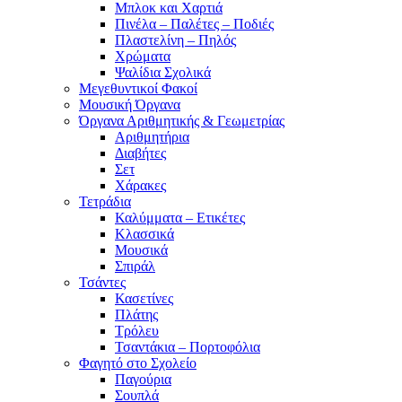
Μπλοκ και Χαρτιά
Πινέλα – Παλέτες – Ποδιές
Πλαστελίνη – Πηλός
Χρώματα
Ψαλίδια Σχολικά
Μεγεθυντικοί Φακοί
Μουσική Όργανα
Όργανα Αριθμητικής & Γεωμετρίας
Αριθμητήρια
Διαβήτες
Σετ
Χάρακες
Τετράδια
Καλύμματα – Ετικέτες
Κλασσικά
Μουσικά
Σπιράλ
Τσάντες
Κασετίνες
Πλάτης
Τρόλευ
Τσαντάκια – Πορτοφόλια
Φαγητό στο Σχολείο
Παγούρια
Σουπλά