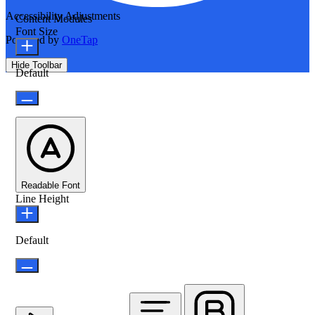
Accessibility Adjustments
Content Modules
Font Size
Powered by
OneTap
Hide Toolbar
Default
Readable Font
Line Height
Default