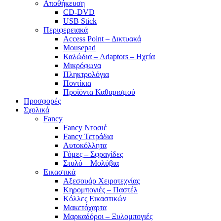
Αποθήκευση
CD-DVD
USB Stick
Περιφερειακά
Access Point – Δικτυακά
Mousepad
Καλώδια – Adaptors – Ηχεία
Μικρόφωνα
Πληκτρολόγια
Ποντίκια
Προϊόντα Καθαρισμού
Προσφορές
Σχολικά
Fancy
Fancy Ντοσιέ
Fancy Τετράδια
Αυτοκόλλητα
Γόμες – Σφραγίδες
Στυλό – Μολύβια
Εικαστικά
Αξεσουάρ Χειροτεχνίας
Κηρομπογιές – Παστέλ
Κόλλες Εικαστικών
Μακετόχαρτα
Μαρκαδόροι – Ξυλομπογιές