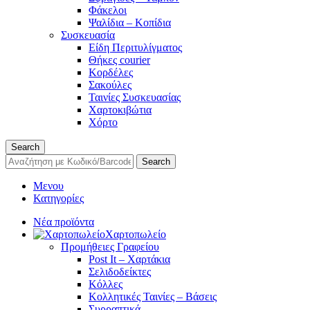
Φάκελοι
Ψαλίδια – Κοπίδια
Συσκευασία
Είδη Περιτυλίγματος
Θήκες courier
Κορδέλες
Σακούλες
Ταινίες Συσκευασίας
Χαρτοκιβώτια
Χόρτο
Search
Search
Μενου
Κατηγορίες
Νέα προϊόντα
Χαρτοπωλείο
Προμήθειες Γραφείου
Post It – Χαρτάκια
Σελιδοδείκτες
Κόλλες
Κολλητικές Ταινίες – Βάσεις
Συρραπτικά