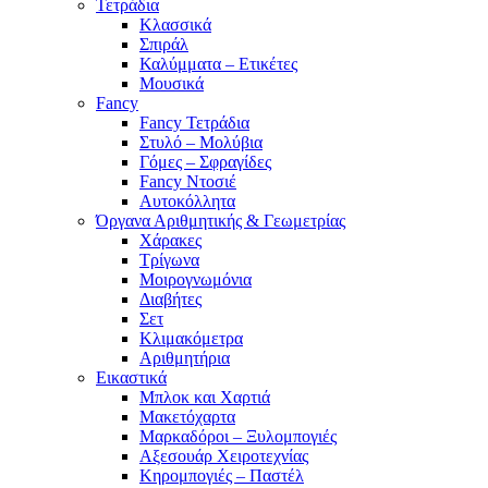
Τετράδια
Κλασσικά
Σπιράλ
Καλύμματα – Ετικέτες
Μουσικά
Fancy
Fancy Τετράδια
Στυλό – Μολύβια
Γόμες – Σφραγίδες
Fancy Ντοσιέ
Αυτοκόλλητα
Όργανα Αριθμητικής & Γεωμετρίας
Χάρακες
Τρίγωνα
Mοιρογνωμόνια
Διαβήτες
Σετ
Κλιμακόμετρα
Αριθμητήρια
Εικαστικά
Μπλοκ και Χαρτιά
Μακετόχαρτα
Μαρκαδόροι – Ξυλομπογιές
Αξεσουάρ Χειροτεχνίας
Κηρομπογιές – Παστέλ