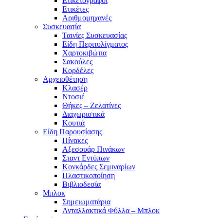
Ετικετογράφοι
Ετικέτες
Αριθμομηχανές
Συσκευασία
Ταινίες Συσκευασίας
Είδη Περιτυλίγματος
Χαρτοκιβώτια
Σακούλες
Κορδέλες
Αρχειοθέτηση
Κλασέρ
Ντοσιέ
Θήκες – Ζελατίνες
Διαχωριστικά
Κουτιά
Είδη Παρουσίασης
Πίνακες
Αξεσουάρ Πινάκων
Σταντ Εντύπων
Κονκάρδες Σεμιναρίων
Πλαστικοποίηση
Βιβλιοδεσία
Μπλοκ
Σημειωματάρια
Ανταλλακτικά Φύλλα – Μπλοκ