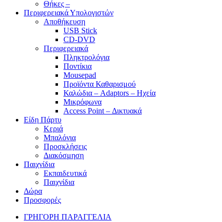
Θήκες –
Περιφερειακά Υπολογιστών
Αποθήκευση
USB Stick
CD-DVD
Περιφερειακά
Πληκτρολόγια
Ποντίκια
Mousepad
Προϊόντα Καθαρισμού
Καλώδια – Adaptors – Ηχεία
Μικρόφωνα
Access Point – Δικτυακά
Είδη Πάρτυ
Κεριά
Μπαλόνια
Προσκλήσεις
Διακόσμηση
Παιχνίδια
Εκπαιδευτικά
Παιχνίδια
Δώρα
Προσφορές
ΓΡΗΓΟΡΗ ΠΑΡΑΓΓΕΛΙΑ