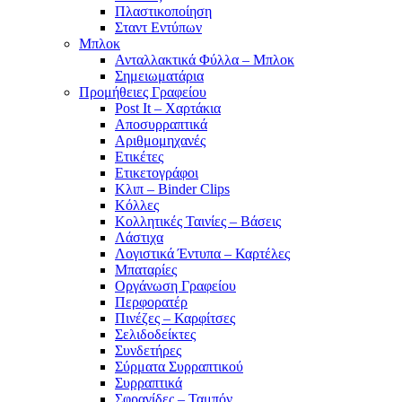
Πλαστικοποίηση
Σταντ Εντύπων
Μπλοκ
Ανταλλακτικά Φύλλα – Μπλοκ
Σημειωματάρια
Προμήθειες Γραφείου
Post It – Χαρτάκια
Αποσυρραπτικά
Αριθμομηχανές
Ετικέτες
Ετικετογράφοι
Κλιπ – Binder Clips
Κόλλες
Κολλητικές Ταινίες – Βάσεις
Λάστιχα
Λογιστικά Έντυπα – Καρτέλες
Μπαταρίες
Οργάνωση Γραφείου
Περφορατέρ
Πινέζες – Καρφίτσες
Σελιδοδείκτες
Συνδετήρες
Σύρματα Συρραπτικού
Συρραπτικά
Σφραγίδες – Ταμπόν