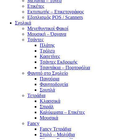
Μελάνια – Τόνερ
Ετικέτες
Εκτυπωτής – Ετικετογράφος
Εξοπλισμός POS / Scanners
Σχολικά
Μεγεθυντικοί Φακοί
Μουσική – Όργανα
Τσάντες
Πλάτης
Τρόλευ
Κασετίνες
Τσάντες Εκδρομής
Τσαντάκια – Πορτοφόλια
Φαγητό στο Σχολείο
Παγούρια
Φαγητοδοχεία
Σουπλά
Τετράδια
Κλασσικά
Σπιράλ
Καλύμματα – Ετικέτες
Μουσικά
Fancy
Fancy Τετράδια
Στυλό – Μολύβια