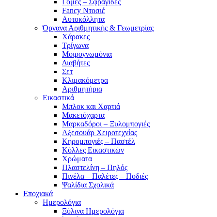
Γόμες – Σφραγίδες
Fancy Ντοσιέ
Αυτοκόλλητα
Όργανα Αριθμητικής & Γεωμετρίας
Χάρακες
Τρίγωνα
Mοιρογνωμόνια
Διαβήτες
Σετ
Κλιμακόμετρα
Αριθμητήρια
Εικαστικά
Μπλοκ και Χαρτιά
Μακετόχαρτα
Μαρκαδόροι – Ξυλομπογιές
Αξεσουάρ Χειροτεχνίας
Κηρομπογιές – Παστέλ
Κόλλες Εικαστικών
Χρώματα
Πλαστελίνη – Πηλός
Πινέλα – Παλέτες – Ποδιές
Ψαλίδια Σχολικά
Εποχιακά
Ημερολόγια
Ξύλινα Ημερολόγια