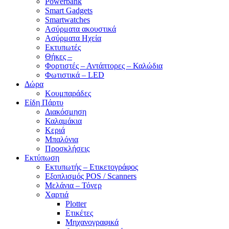
Powerbank
Smart Gadgets
Smartwatches
Ασύρματα ακουστικά
Ασύρματα Ηχεία
Εκτυπωτές
Θήκες –
Φορτιστές – Αντάπτορες – Καλώδια
Φωτιστικά – LED
Δώρα
Κουμπαράδες
Είδη Πάρτυ
Διακόσμηση
Καλαμάκια
Κεριά
Μπαλόνια
Προσκλήσεις
Εκτύπωση
Εκτυπωτής – Ετικετογράφος
Εξοπλισμός POS / Scanners
Μελάνια – Τόνερ
Χαρτιά
Plotter
Ετικέτες
Μηχανογραφικά