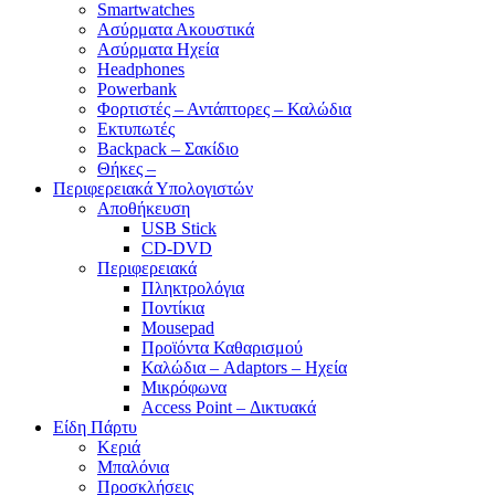
Smartwatches
Ασύρματα Ακουστικά
Ασύρματα Ηχεία
Headphones
Powerbank
Φορτιστές – Αντάπτορες – Καλώδια
Εκτυπωτές
Backpack – Σακίδιο
Θήκες –
Περιφερειακά Υπολογιστών
Αποθήκευση
USB Stick
CD-DVD
Περιφερειακά
Πληκτρολόγια
Ποντίκια
Mousepad
Προϊόντα Καθαρισμού
Καλώδια – Adaptors – Ηχεία
Μικρόφωνα
Access Point – Δικτυακά
Είδη Πάρτυ
Κεριά
Μπαλόνια
Προσκλήσεις