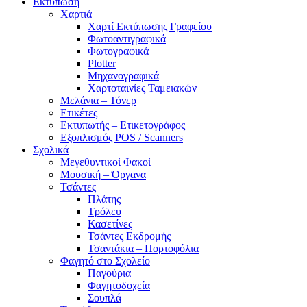
Εκτύπωση
Χαρτιά
Χαρτί Εκτύπωσης Γραφείου
Φωτοαντιγραφικά
Φωτογραφικά
Plotter
Μηχανογραφικά
Χαρτοταινίες Ταμειακών
Μελάνια – Τόνερ
Ετικέτες
Εκτυπωτής – Ετικετογράφος
Εξοπλισμός POS / Scanners
Σχολικά
Μεγεθυντικοί Φακοί
Μουσική – Όργανα
Τσάντες
Πλάτης
Τρόλευ
Κασετίνες
Τσάντες Εκδρομής
Τσαντάκια – Πορτοφόλια
Φαγητό στο Σχολείο
Παγούρια
Φαγητοδοχεία
Σουπλά