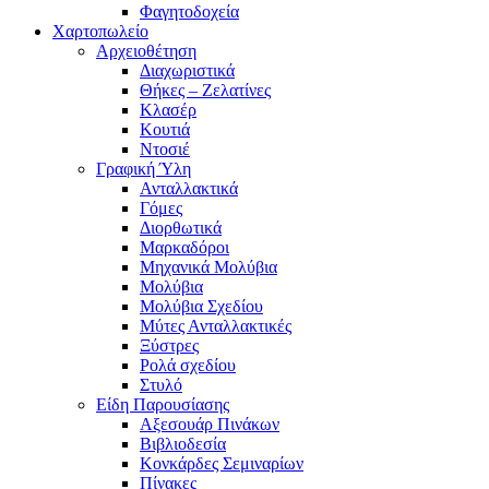
Φαγητοδοχεία
Χαρτοπωλείο
Αρχειοθέτηση
Διαχωριστικά
Θήκες – Ζελατίνες
Κλασέρ
Κουτιά
Ντοσιέ
Γραφική Ύλη
Ανταλλακτικά
Γόμες
Διορθωτικά
Μαρκαδόροι
Μηχανικά Μολύβια
Μολύβια
Μολύβια Σχεδίου
Μύτες Ανταλλακτικές
Ξύστρες
Ρολά σχεδίου
Στυλό
Είδη Παρουσίασης
Αξεσουάρ Πινάκων
Βιβλιοδεσία
Κονκάρδες Σεμιναρίων
Πίνακες