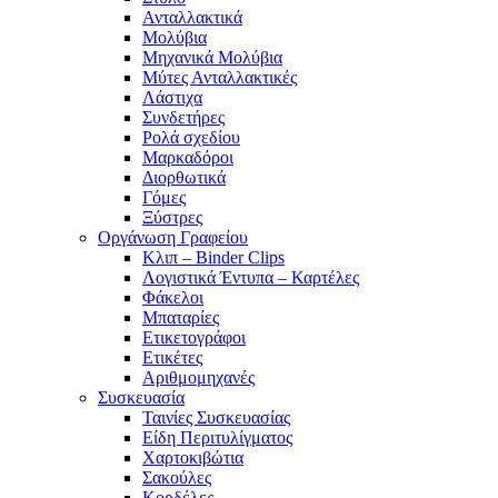
Ανταλλακτικά
Μολύβια
Μηχανικά Μολύβια
Μύτες Ανταλλακτικές
Λάστιχα
Συνδετήρες
Ρολά σχεδίου
Μαρκαδόροι
Διορθωτικά
Γόμες
Ξύστρες
Οργάνωση Γραφείου
Κλιπ – Binder Clips
Λογιστικά Έντυπα – Καρτέλες
Φάκελοι
Μπαταρίες
Ετικετογράφοι
Ετικέτες
Αριθμομηχανές
Συσκευασία
Ταινίες Συσκευασίας
Είδη Περιτυλίγματος
Χαρτοκιβώτια
Σακούλες
Κορδέλες