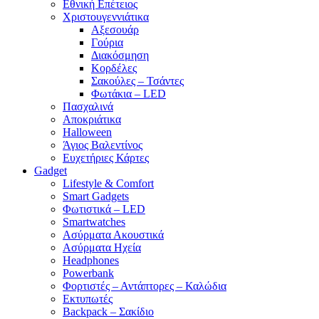
Εθνική Επέτειος
Χριστουγεννιάτικα
Αξεσουάρ
Γούρια
Διακόσμηση
Κορδέλες
Σακούλες – Τσάντες
Φωτάκια – LED
Πασχαλινά
Αποκριάτικα
Halloween
Άγιος Βαλεντίνος
Ευχετήριες Κάρτες
Gadget
Lifestyle & Comfort
Smart Gadgets
Φωτιστικά – LED
Smartwatches
Ασύρματα Ακουστικά
Ασύρματα Ηχεία
Headphones
Powerbank
Φορτιστές – Αντάπτορες – Καλώδια
Εκτυπωτές
Backpack – Σακίδιο