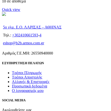
10 σε απόθεμα
Quick view
5ο χλμ. Ε.Ο. ΛΑΡΙΣΑΣ – ΑΘΗΝΑΣ
Τηλ.:
+302410661593
-
4
eshop@b2b.armos.com.gr
Αριθμός Γ.Ε.ΜΗ: 26550940000
ΕΞΥΠΗΡΕΤΗΣΗ ΠΕΛΑΤΩΝ
Τρόποι Πληρωμής
Τρόποι Αποστολής
Αλλαγές & Επιστροφές
Προσωπικά δεδομένα
Ο λογαριασμός μου
SOCIAL MEDIA
Ακολουθείστε μας