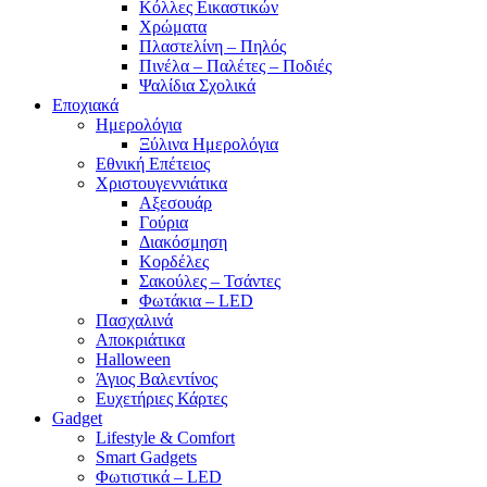
Κόλλες Εικαστικών
Χρώματα
Πλαστελίνη – Πηλός
Πινέλα – Παλέτες – Ποδιές
Ψαλίδια Σχολικά
Εποχιακά
Ημερολόγια
Ξύλινα Ημερολόγια
Εθνική Επέτειος
Χριστουγεννιάτικα
Αξεσουάρ
Γούρια
Διακόσμηση
Κορδέλες
Σακούλες – Τσάντες
Φωτάκια – LED
Πασχαλινά
Αποκριάτικα
Halloween
Άγιος Βαλεντίνος
Ευχετήριες Κάρτες
Gadget
Lifestyle & Comfort
Smart Gadgets
Φωτιστικά – LED