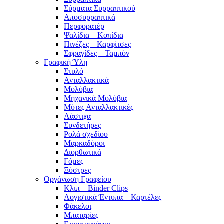
Σύρματα Συρραπτικού
Αποσυρραπτικά
Περφορατέρ
Ψαλίδια – Κοπίδια
Πινέζες – Καρφίτσες
Σφραγίδες – Ταμπόν
Γραφική Ύλη
Στυλό
Ανταλλακτικά
Μολύβια
Μηχανικά Μολύβια
Μύτες Ανταλλακτικές
Λάστιχα
Συνδετήρες
Ρολά σχεδίου
Μαρκαδόροι
Διορθωτικά
Γόμες
Ξύστρες
Οργάνωση Γραφείου
Κλιπ – Binder Clips
Λογιστικά Έντυπα – Καρτέλες
Φάκελοι
Μπαταρίες