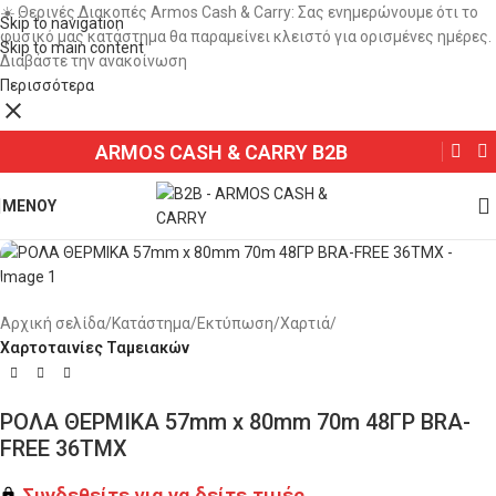
☀️ Θερινές Διακοπές Armos Cash & Carry: Σας ενημερώνουμε ότι το
Skip to navigation
φυσικό μας κατάστημα θα παραμείνει κλειστό για ορισμένες ημέρες.
Skip to main content
Διαβάστε την ανακοίνωση
Περισσότερα
ARMOS CASH & CARRY B2B
ΚΑΤΟΠΙΝ ΠΑΡΑΓΓΕΛΙΑΣ
ΜΕΝΟΥ
Αρχική σελίδα
Κατάστημα
Εκτύπωση
Χαρτιά
Χαρτοταινίες Ταμειακών
ΡΟΛΑ ΘΕΡΜΙΚΑ 57mm x 80mm 70m 48ΓΡ BRA-
FREE 36ΤΜΧ
Συνδεθείτε για να δείτε τιμές