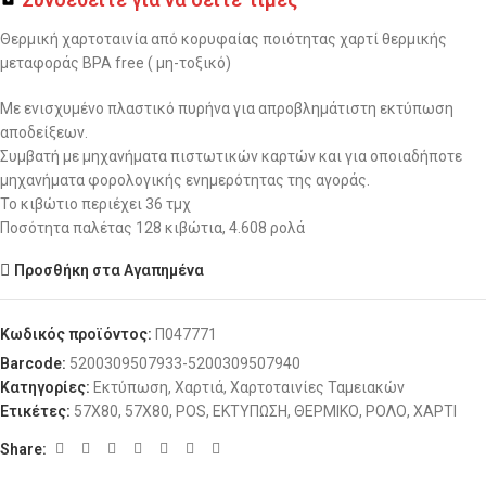
Θερμική χαρτοταινία από κορυφαίας ποιότητας χαρτί θερμικής
μεταφοράς BPA free ( μη-τοξικό)
Με ενισχυμένο πλαστικό πυρήνα για απροβλημάτιστη εκτύπωση
αποδείξεων.
Συμβατή με μηχανήματα πιστωτικών καρτών και για οποιαδήποτε
μηχανήματα φορολογικής ενημερότητας της αγοράς.
Το κιβώτιο περιέχει 36 τμχ
Ποσότητα παλέτας 128 κιβώτια, 4.608 ρολά
Προσθήκη στα Αγαπημένα
Κωδικός προϊόντος:
Π047771
Barcode:
5200309507933-5200309507940
Κατηγορίες:
Εκτύπωση
,
Χαρτιά
,
Χαρτοταινίες Ταμειακών
Ετικέτες:
57X80
,
57Χ80
,
POS
,
ΕΚΤΥΠΩΣΗ
,
ΘΕΡΜΙΚΟ
,
ΡΟΛΟ
,
ΧΑΡΤΙ
Share: