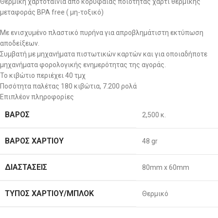
Θερμική χαρτοταινία από κορυφαίας ποιότητας χαρτί θερμικής
μεταφοράς BPA free ( μη-τοξικό)
Με ενισχυμένο πλαστικό πυρήνα για απροβλημάτιστη εκτύπωση
αποδείξεων.
Συμβατή με μηχανήματα πιστωτικών καρτών και για οποιαδήποτε
μηχανήματα φορολογικής ενημερότητας της αγοράς.
Το κιβώτιο περιέχει 40 τμχ
Ποσότητα παλέτας 180 κιβώτια, 7.200 ρολά
Επιπλέον πληροφορίες
ΒΆΡΟΣ
2,500 κ.
ΒΆΡΟΣ ΧΑΡΤΙΟΎ
48 gr
ΔΙΑΣΤΆΣΕΙΣ
80mm x 60mm
ΤΎΠΟΣ ΧΑΡΤΙΟΎ/ΜΠΛΟΚ
Θερμικό