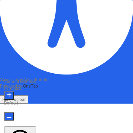
Accessibility Adjustments
Content Modules
Powered by
OneTap
Font Size
Hide Toolbar
Default