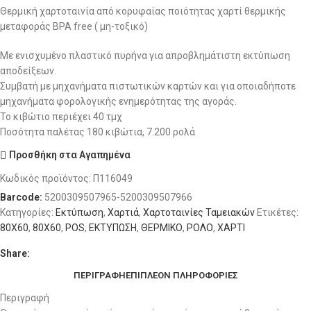
Θερμική χαρτοταινία από κορυφαίας ποιότητας χαρτί θερμικής
μεταφοράς BPA free ( μη-τοξικό)
Με ενισχυμένο πλαστικό πυρήνα για απροβλημάτιστη εκτύπωση
αποδείξεων.
Συμβατή με μηχανήματα πιστωτικών καρτών και για οποιαδήποτε
μηχανήματα φορολογικής ενημερότητας της αγοράς.
Το κιβώτιο περιέχει 40 τμχ
Ποσότητα παλέτας 180 κιβώτια, 7.200 ρολά
Προσθήκη στα Αγαπημένα
Κωδικός προϊόντος:
Π116049
Barcode:
5200309507965-5200309507966
Κατηγορίες:
Εκτύπωση
,
Χαρτιά
,
Χαρτοταινίες Ταμειακών
Ετικέτες:
80X60
,
80Χ60
,
POS
,
ΕΚΤΥΠΩΣΗ
,
ΘΕΡΜΙΚΟ
,
ΡΟΛΟ
,
ΧΑΡΤΙ
Share:
ΠΕΡΙΓΡΑΦΉ
ΕΠΙΠΛΈΟΝ ΠΛΗΡΟΦΟΡΊΕΣ
Περιγραφή