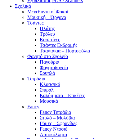
Εξοπλισμός POS / Scanners
Σχολικά
Μεγεθυντικοί Φακοί
Μουσική – Όργανα
Τσάντες
Πλάτης
Τρόλευ
Κασετίνες
Τσάντες Εκδρομής
Τσαντάκια – Πορτοφόλια
Φαγητό στο Σχολείο
Παγούρια
Φαγητοδοχεία
Σουπλά
Τετράδια
Κλασσικά
Σπιράλ
Καλύμματα – Ετικέτες
Μουσικά
Fancy
Fancy Τετράδια
Στυλό – Μολύβια
Γόμες – Σφραγίδες
Fancy Ντοσιέ
Αυτοκόλλητα