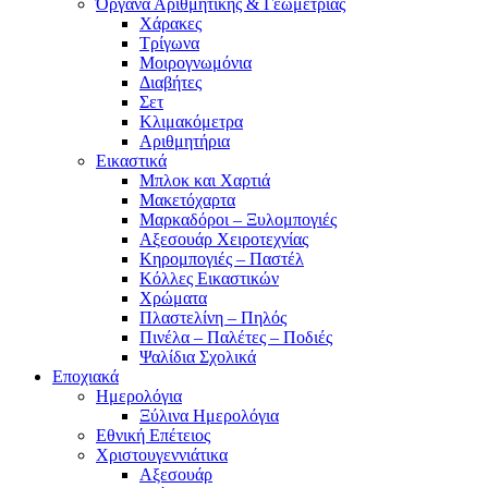
Όργανα Αριθμητικής & Γεωμετρίας
Χάρακες
Τρίγωνα
Mοιρογνωμόνια
Διαβήτες
Σετ
Κλιμακόμετρα
Αριθμητήρια
Εικαστικά
Μπλοκ και Χαρτιά
Μακετόχαρτα
Μαρκαδόροι – Ξυλομπογιές
Αξεσουάρ Χειροτεχνίας
Κηρομπογιές – Παστέλ
Κόλλες Εικαστικών
Χρώματα
Πλαστελίνη – Πηλός
Πινέλα – Παλέτες – Ποδιές
Ψαλίδια Σχολικά
Εποχιακά
Ημερολόγια
Ξύλινα Ημερολόγια
Εθνική Επέτειος
Χριστουγεννιάτικα
Αξεσουάρ