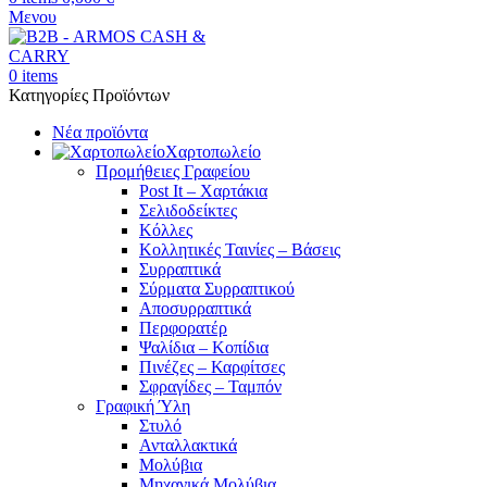
Μενου
0
items
Κατηγορίες Προϊόντων
Νέα προϊόντα
Χαρτοπωλείο
Προμήθειες Γραφείου
Post It – Χαρτάκια
Σελιδοδείκτες
Κόλλες
Κολλητικές Ταινίες – Βάσεις
Συρραπτικά
Σύρματα Συρραπτικού
Αποσυρραπτικά
Περφορατέρ
Ψαλίδια – Κοπίδια
Πινέζες – Καρφίτσες
Σφραγίδες – Ταμπόν
Γραφική Ύλη
Στυλό
Ανταλλακτικά
Μολύβια
Μηχανικά Μολύβια