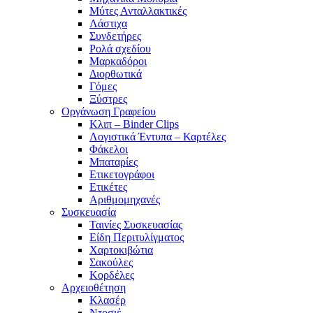
Μύτες Ανταλλακτικές
Λάστιχα
Συνδετήρες
Ρολά σχεδίου
Μαρκαδόροι
Διορθωτικά
Γόμες
Ξύστρες
Οργάνωση Γραφείου
Κλιπ – Binder Clips
Λογιστικά Έντυπα – Καρτέλες
Φάκελοι
Μπαταρίες
Ετικετογράφοι
Ετικέτες
Αριθμομηχανές
Συσκευασία
Ταινίες Συσκευασίας
Είδη Περιτυλίγματος
Χαρτοκιβώτια
Σακούλες
Κορδέλες
Αρχειοθέτηση
Κλασέρ
Ντοσιέ