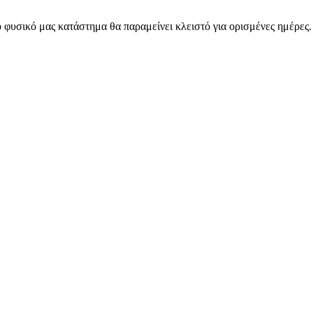
 φυσικό μας κατάστημα θα παραμείνει κλειστό για ορισμένες ημέρες
ARMOS CASH & CARRY B2B - ΜΟΝΟ ΓΙΑ ΜΕΤΑΠΩΛΗΤΕΣ
ARMOS CASH & CARRY B2B