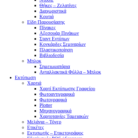
Θήκες – Ζελατίνες
Διαχωριστικά
Κουτιά
Είδη Παρουσίασης
Πίνακες
Αξεσουάρ Πινάκων
Σταντ Εντύπων
Κονκάρδες Σεμιναρίων
Πλαστικοποίηση
Βιβλιοδεσία
Μπλοκ
Σημειωματάρια
Ανταλλακτικά Φύλλα – Μπλοκ
Εκτύπωση
Χαρτιά
Χαρτί Εκτύπωσης Γραφείου
Φωτοαντιγραφικά
Φωτογραφικά
Plotter
Μηχανογραφικά
Χαρτοταινίες Ταμειακών
Μελάνια – Τόνερ
Ετικέτες
Εκτυπωτής – Ετικετογράφος