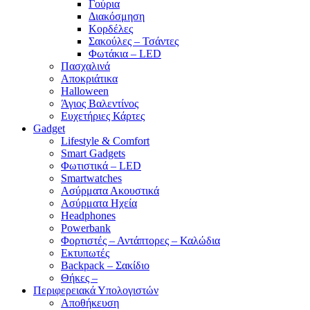
Γούρια
Διακόσμηση
Κορδέλες
Σακούλες – Τσάντες
Φωτάκια – LED
Πασχαλινά
Αποκριάτικα
Halloween
Άγιος Βαλεντίνος
Ευχετήριες Κάρτες
Gadget
Lifestyle & Comfort
Smart Gadgets
Φωτιστικά – LED
Smartwatches
Ασύρματα Ακουστικά
Ασύρματα Ηχεία
Headphones
Powerbank
Φορτιστές – Αντάπτορες – Καλώδια
Εκτυπωτές
Backpack – Σακίδιο
Θήκες –
Περιφερειακά Υπολογιστών
Αποθήκευση