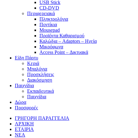
USB Stick
CD-DVD
Περιφερειακά
Πληκτρολόγια
Ποντίκια
Mousepad
Προϊόντα Καθαρισμού
Καλώδια – Adaptors – Ηχεία
Μικρόφωνα
Access Point – Δικτυακά
Είδη Πάρτυ
Κεριά
Μπαλόνια
Προσκλήσεις
Διακόσμηση
Παιχνίδια
Εκπαιδευτικά
Παιχνίδια
Δώρα
Προσφορές
ΓΡΗΓΟΡΗ ΠΑΡΑΓΓΕΛΙΑ
ΑΡΧΙΚΗ
ΕΤΑΙΡΙΑ
ΝΕΑ