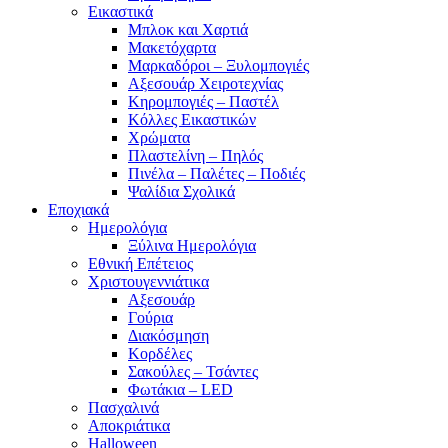
Εικαστικά
Μπλοκ και Χαρτιά
Μακετόχαρτα
Μαρκαδόροι – Ξυλομπογιές
Αξεσουάρ Χειροτεχνίας
Κηρομπογιές – Παστέλ
Κόλλες Εικαστικών
Χρώματα
Πλαστελίνη – Πηλός
Πινέλα – Παλέτες – Ποδιές
Ψαλίδια Σχολικά
Εποχιακά
Ημερολόγια
Ξύλινα Ημερολόγια
Εθνική Επέτειος
Χριστουγεννιάτικα
Αξεσουάρ
Γούρια
Διακόσμηση
Κορδέλες
Σακούλες – Τσάντες
Φωτάκια – LED
Πασχαλινά
Αποκριάτικα
Halloween