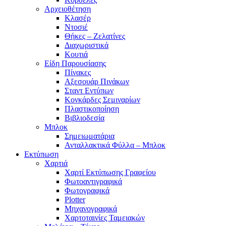
Αρχειοθέτηση
Κλασέρ
Ντοσιέ
Θήκες – Ζελατίνες
Διαχωριστικά
Κουτιά
Είδη Παρουσίασης
Πίνακες
Αξεσουάρ Πινάκων
Σταντ Εντύπων
Κονκάρδες Σεμιναρίων
Πλαστικοποίηση
Βιβλιοδεσία
Μπλοκ
Σημειωματάρια
Ανταλλακτικά Φύλλα – Μπλοκ
Εκτύπωση
Χαρτιά
Χαρτί Εκτύπωσης Γραφείου
Φωτοαντιγραφικά
Φωτογραφικά
Plotter
Μηχανογραφικά
Χαρτοταινίες Ταμειακών