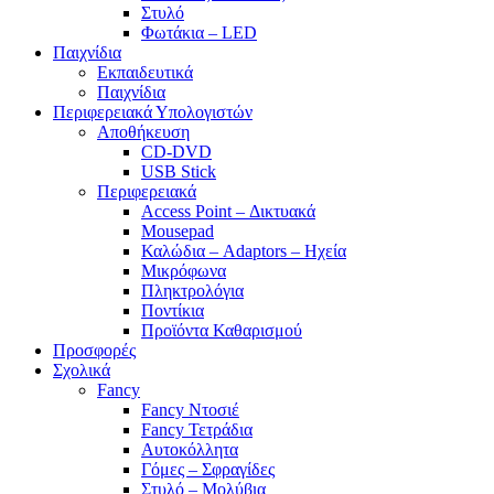
Στυλό
Φωτάκια – LED
Παιχνίδια
Εκπαιδευτικά
Παιχνίδια
Περιφερειακά Υπολογιστών
Αποθήκευση
CD-DVD
USB Stick
Περιφερειακά
Access Point – Δικτυακά
Mousepad
Καλώδια – Adaptors – Ηχεία
Μικρόφωνα
Πληκτρολόγια
Ποντίκια
Προϊόντα Καθαρισμού
Προσφορές
Σχολικά
Fancy
Fancy Ντοσιέ
Fancy Τετράδια
Αυτοκόλλητα
Γόμες – Σφραγίδες
Στυλό – Μολύβια