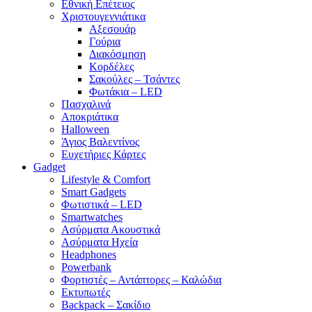
Εθνική Επέτειος
Χριστουγεννιάτικα
Αξεσουάρ
Γούρια
Διακόσμηση
Κορδέλες
Σακούλες – Τσάντες
Φωτάκια – LED
Πασχαλινά
Αποκριάτικα
Halloween
Άγιος Βαλεντίνος
Ευχετήριες Κάρτες
Gadget
Lifestyle & Comfort
Smart Gadgets
Φωτιστικά – LED
Smartwatches
Ασύρματα Ακουστικά
Ασύρματα Ηχεία
Headphones
Powerbank
Φορτιστές – Αντάπτορες – Καλώδια
Εκτυπωτές
Backpack – Σακίδιο