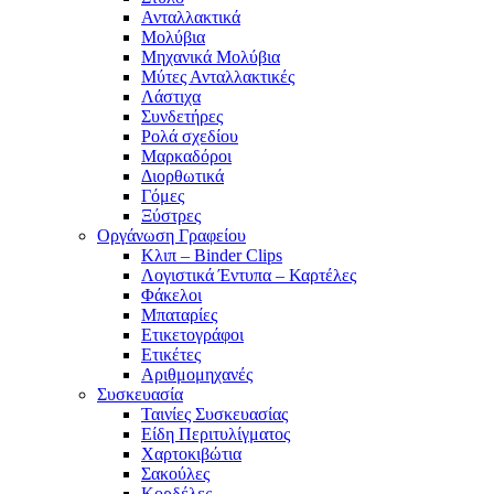
Ανταλλακτικά
Μολύβια
Μηχανικά Μολύβια
Μύτες Ανταλλακτικές
Λάστιχα
Συνδετήρες
Ρολά σχεδίου
Μαρκαδόροι
Διορθωτικά
Γόμες
Ξύστρες
Οργάνωση Γραφείου
Κλιπ – Binder Clips
Λογιστικά Έντυπα – Καρτέλες
Φάκελοι
Μπαταρίες
Ετικετογράφοι
Ετικέτες
Αριθμομηχανές
Συσκευασία
Ταινίες Συσκευασίας
Είδη Περιτυλίγματος
Χαρτοκιβώτια
Σακούλες
Κορδέλες