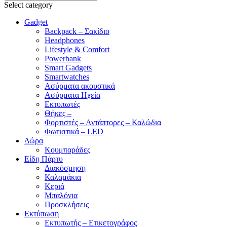
Select category
Gadget
Backpack – Σακίδιο
Headphones
Lifestyle & Comfort
Powerbank
Smart Gadgets
Smartwatches
Ασύρματα ακουστικά
Ασύρματα Ηχεία
Εκτυπωτές
Θήκες –
Φορτιστές – Αντάπτορες – Καλώδια
Φωτιστικά – LED
Δώρα
Κουμπαράδες
Είδη Πάρτυ
Διακόσμηση
Καλαμάκια
Κεριά
Μπαλόνια
Προσκλήσεις
Εκτύπωση
Εκτυπωτής – Ετικετογράφος