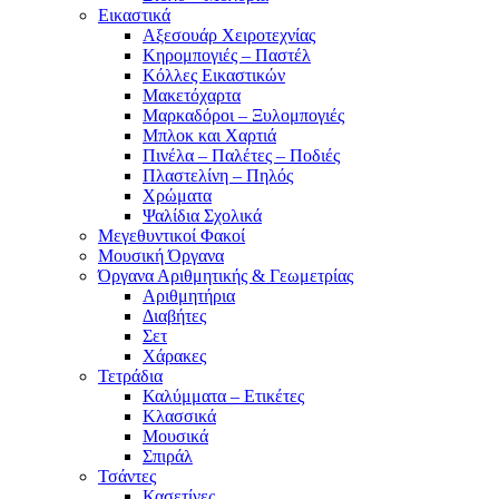
Εικαστικά
Αξεσουάρ Χειροτεχνίας
Κηρομπογιές – Παστέλ
Κόλλες Εικαστικών
Μακετόχαρτα
Μαρκαδόροι – Ξυλομπογιές
Μπλοκ και Χαρτιά
Πινέλα – Παλέτες – Ποδιές
Πλαστελίνη – Πηλός
Χρώματα
Ψαλίδια Σχολικά
Μεγεθυντικοί Φακοί
Μουσική Όργανα
Όργανα Αριθμητικής & Γεωμετρίας
Αριθμητήρια
Διαβήτες
Σετ
Χάρακες
Τετράδια
Καλύμματα – Ετικέτες
Κλασσικά
Μουσικά
Σπιράλ
Τσάντες
Κασετίνες