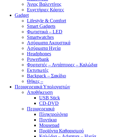
Άγιος Βαλεντίνος
Ευχετήριες Κάρτες
Gadget
Lifestyle & Comfort
Smart Gadgets
Φωτιστικά – LED
Smartwatches
Ασύρματα Ακουστικά
Ασύρματα Ηχεία
Headphones
Powerbank
Φορτιστές – Αντάπτορες – Καλώδια
Εκτυπωτές
Backpack – Σακίδιο
Θήκες –
Περιφερειακά Υπολογιστών
Αποθήκευση
USB Stick
CD-DVD
Περιφερειακά
Πληκτρολόγια
Ποντίκια
Mousepad
Προϊόντα Καθαρισμού
Καλώδια – Adaptors – Ηχεία