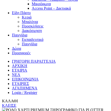
Μικρόφωνα
Access Point – Δικτυακά
Είδη Πάρτυ
Κεριά
Μπαλόνια
Προσκλήσεις
Διακόσμηση
Παιχνίδια
Εκπαιδευτικά
Παιχνίδια
Δώρα
Προσφορές
ΓΡΗΓΟΡΗ ΠΑΡΑΓΓΕΛΙΑ
ΑΡΧΙΚΗ
ΕΤΑΙΡΙΑ
ΝΕΑ
ΕΠΙΚΟΙΝΩΝΙΑ
ΕΤΑΙΡΙΕΣ
ΑΓΑΠΗΜΕΝΑ
Login / Register
ΚΑΛΑΘΙ
ΚΛΕΙΣΕ