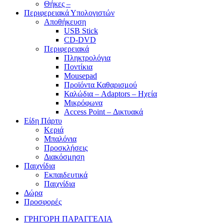
Θήκες –
Περιφερειακά Υπολογιστών
Αποθήκευση
USB Stick
CD-DVD
Περιφερειακά
Πληκτρολόγια
Ποντίκια
Mousepad
Προϊόντα Καθαρισμού
Καλώδια – Adaptors – Ηχεία
Μικρόφωνα
Access Point – Δικτυακά
Είδη Πάρτυ
Κεριά
Μπαλόνια
Προσκλήσεις
Διακόσμηση
Παιχνίδια
Εκπαιδευτικά
Παιχνίδια
Δώρα
Προσφορές
ΓΡΗΓΟΡΗ ΠΑΡΑΓΓΕΛΙΑ