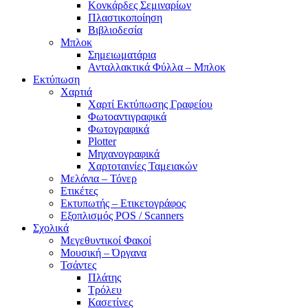
Κονκάρδες Σεμιναρίων
Πλαστικοποίηση
Βιβλιοδεσία
Μπλοκ
Σημειωματάρια
Ανταλλακτικά Φύλλα – Μπλοκ
Εκτύπωση
Χαρτιά
Χαρτί Εκτύπωσης Γραφείου
Φωτοαντιγραφικά
Φωτογραφικά
Plotter
Μηχανογραφικά
Χαρτοταινίες Ταμειακών
Μελάνια – Τόνερ
Ετικέτες
Εκτυπωτής – Ετικετογράφος
Εξοπλισμός POS / Scanners
Σχολικά
Μεγεθυντικοί Φακοί
Μουσική – Όργανα
Τσάντες
Πλάτης
Τρόλευ
Κασετίνες