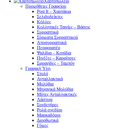
Χαρτοπωλείο
Προμήθειες Γραφείου
Post It – Χαρτάκια
Σελιδοδείκτες
Κόλλες
Κολλητικές Ταινίες – Βάσεις
Συρραπτικά
Σύρματα Συρραπτικού
Αποσυρραπτικά
Περφορατέρ
Ψαλίδια – Κοπίδια
Πινέζες – Καρφίτσες
Σφραγίδες – Ταμπόν
Γραφική Ύλη
Στυλό
Ανταλλακτικά
Μολύβια
Μηχανικά Μολύβια
Μύτες Ανταλλακτικές
Λάστιχα
Συνδετήρες
Ρολά σχεδίου
Μαρκαδόροι
Διορθωτικά
Γόμες