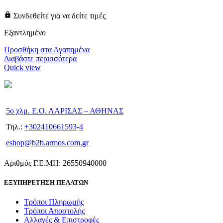
Συνδεθείτε για να δείτε τιμές
Εξαντλημένο
Προσθήκη στα Αγαπημένα
Διαβάστε περισσότερα
Quick view
5ο χλμ. Ε.Ο. ΛΑΡΙΣΑΣ – ΑΘΗΝΑΣ
Τηλ.:
+302410661593
-
4
eshop@b2b.armos.com.gr
Αριθμός Γ.Ε.ΜΗ: 26550940000
ΕΞΥΠΗΡΕΤΗΣΗ ΠΕΛΑΤΩΝ
Τρόποι Πληρωμής
Τρόποι Αποστολής
Αλλαγές & Επιστροφές