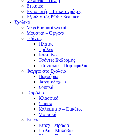
Μελάνια – Τόνερ
Ετικέτες
Εκτυπωτής – Ετικετογράφος
Εξοπλισμός POS / Scanners
Σχολικά
Μεγεθυντικοί Φακοί
Μουσική – Όργανα
Τσάντες
Πλάτης
Τρόλευ
Κασετίνες
Τσάντες Εκδρομής
Τσαντάκια – Πορτοφόλια
Φαγητό στο Σχολείο
Παγούρια
Φαγητοδοχεία
Σουπλά
Τετράδια
Κλασσικά
Σπιράλ
Καλύμματα – Ετικέτες
Μουσικά
Fancy
Fancy Τετράδια
Στυλό – Μολύβια