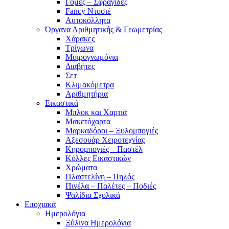
Γόμες – Σφραγίδες
Fancy Ντοσιέ
Αυτοκόλλητα
Όργανα Αριθμητικής & Γεωμετρίας
Χάρακες
Τρίγωνα
Mοιρογνωμόνια
Διαβήτες
Σετ
Κλιμακόμετρα
Αριθμητήρια
Εικαστικά
Μπλοκ και Χαρτιά
Μακετόχαρτα
Μαρκαδόροι – Ξυλομπογιές
Αξεσουάρ Χειροτεχνίας
Κηρομπογιές – Παστέλ
Κόλλες Εικαστικών
Χρώματα
Πλαστελίνη – Πηλός
Πινέλα – Παλέτες – Ποδιές
Ψαλίδια Σχολικά
Εποχιακά
Ημερολόγια
Ξύλινα Ημερολόγια