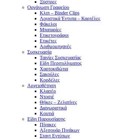
Ξύστρες
Οργάνωση Γραφείου
Κλιπ – Binder Clips
Λογιστικά Έντυπα – Καρτέλες
Φάκελοι
Μπαταρίες
Ετικετογράφοι
Ετικέτες
Αριθμομηχανές
Συσκευασία
Ταινίες Συσκευασίας
Είδη Περιτυλίγματος
Χαρτοκιβώτια
Σακούλες
Κορδέλες
Αρχειοθέτηση
Κλασέρ
Ντοσιέ
Θήκες – Ζελατίνες
Διαχωριστικά
Κουτιά
Είδη Παρουσίασης
Πίνακες
Αξεσουάρ Πινάκων
Σταντ Εντύπων