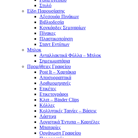
Στυλό
Είδη Παρουσίασης
Αξεσουάρ Πινάκων
Βιβλιοδεσία
Κονκάρδες Σεμιναρίων
Πίνακες
Πλαστικοποίηση
Σταντ Εντύπων
Μπλοκ
Ανταλλακτικά Φύλλα – Μπλοκ
Σημειωματάρια
Προμήθειες Γραφείου
Post It – Χαρτάκια
Αποσυρραπτικά
Αριθμομηχανές
Ετικέτες
Ετικετογράφοι
Κλιπ – Binder Clips
Κόλλες
Κολλητικές Ταινίες – Βάσεις
Λάστιχα
Λογιστικά Έντυπα – Καρτέλες
Μπαταρίες
Οργάνωση Γραφείου