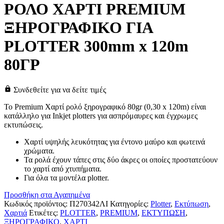
ΡΟΛΟ ΧΑΡΤΙ PREMIUM
ΞΗΡΟΓΡΑΦΙΚΟ ΓΙΑ
PLOTTER 300mm x 120m
80ΓΡ
Συνδεθείτε για να δείτε τιμές
Το Premium Χαρτί ρολό ξηρογραφικό 80gr (0,30 x 120m) είναι
κατάλληλο για Inkjet plotters για ασπρόμαυρες και έγχρωμες
εκτυπώσεις.
Χαρτί υψηλής λευκότητας για έντονο μαύρο και φωτεινά
χρώματα.
Τα ρολά έχουν τάπες στις δύο άκρες οι οποίες προστατεύουν
το χαρτί από χτυπήματα.
Για όλα τα μοντέλα plotter.
Προσθήκη στα Αγαπημένα
Κωδικός προϊόντος:
Π270342ΛΙ
Κατηγορίες:
Plotter
,
Εκτύπωση
,
Χαρτιά
Ετικέτες:
PLOTTER
,
PREMIUM
,
ΕΚΤΥΠΩΣΗ
,
ΞΗΡΟΓΡΑΦΙΚΟ
,
ΧΑΡΤΙ