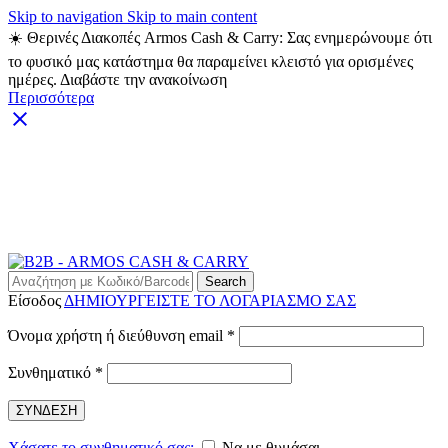
Skip to navigation
Skip to main content
☀️ Θερινές Διακοπές Armos Cash & Carry: Σας ενημερώνουμε ότι
το φυσικό μας κατάστημα θα παραμείνει κλειστό για ορισμένες
ημέρες. Διαβάστε την ανακοίνωση
Περισσότερα
ARMOS CASH & CARRY B2B - ΜΟΝΟ ΓΙΑ
ΜΕΤΑΠΩΛΗΤΕΣ
ARMOS CASH & CARRY B2B
Search
Είσοδος
ΔΗΜΙΟΥΡΓΕΙΣΤΕ ΤΟ ΛΟΓΑΡΙΑΣΜΟ ΣΑΣ
Απαιτείται
Όνομα χρήστη ή διεύθυνση email
*
Απαιτείται
Συνθηματικό
*
ΣΥΝΔΕΣΗ
Χάσατε το συνθηματικό σας;
Να με θυμάσαι