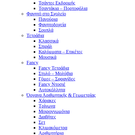
Τσάντες Εκδρομής
Τσαντάκια – Πορτοφόλια
Φαγητό στο Σχολείο
Παγούρια
Φαγητοδοχεία
Σουπλά
Τετράδια
Κλασσικά
Σπιράλ
Καλύμματα – Ετικέτες
Μουσικά
Fancy
Fancy Τετράδια
Στυλό – Μολύβια
Γόμες – Σφραγίδες
Fancy Ντοσιέ
Αυτοκόλλητα
Όργανα Αριθμητικής & Γεωμετρίας
Χάρακες
Τρίγωνα
Mοιρογνωμόνια
Διαβήτες
Σετ
Κλιμακόμετρα
Αριθμητήρια