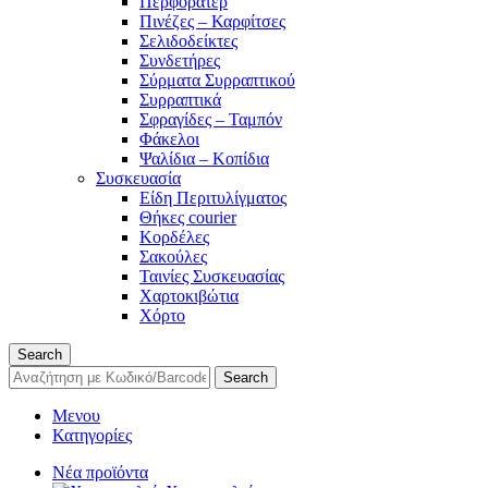
Περφορατέρ
Πινέζες – Καρφίτσες
Σελιδοδείκτες
Συνδετήρες
Σύρματα Συρραπτικού
Συρραπτικά
Σφραγίδες – Ταμπόν
Φάκελοι
Ψαλίδια – Κοπίδια
Συσκευασία
Είδη Περιτυλίγματος
Θήκες courier
Κορδέλες
Σακούλες
Ταινίες Συσκευασίας
Χαρτοκιβώτια
Χόρτο
Search
Search
Μενου
Κατηγορίες
Νέα προϊόντα