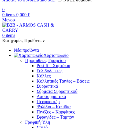
0
0
items
0,000
€
Μενου
0
items
Κατηγορίες Προϊόντων
Νέα προϊόντα
Χαρτοπωλείο
Προμήθειες Γραφείου
Post It – Χαρτάκια
Σελιδοδείκτες
Κόλλες
Κολλητικές Ταινίες – Βάσεις
Συρραπτικά
Σύρματα Συρραπτικού
Αποσυρραπτικά
Περφορατέρ
Ψαλίδια – Κοπίδια
Πινέζες – Καρφίτσες
Σφραγίδες – Ταμπόν
Γραφική Ύλη
Στυλό