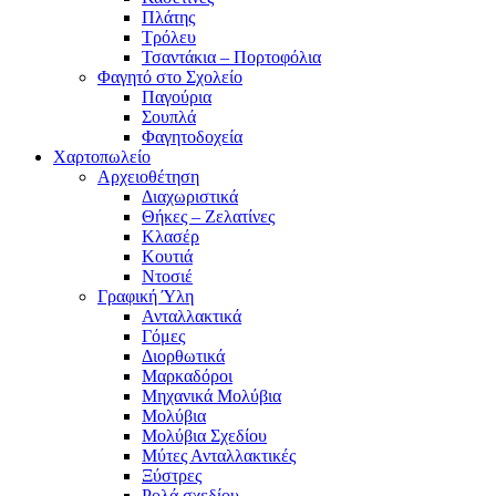
Πλάτης
Τρόλευ
Τσαντάκια – Πορτοφόλια
Φαγητό στο Σχολείο
Παγούρια
Σουπλά
Φαγητοδοχεία
Χαρτοπωλείο
Αρχειοθέτηση
Διαχωριστικά
Θήκες – Ζελατίνες
Κλασέρ
Κουτιά
Ντοσιέ
Γραφική Ύλη
Ανταλλακτικά
Γόμες
Διορθωτικά
Μαρκαδόροι
Μηχανικά Μολύβια
Μολύβια
Μολύβια Σχεδίου
Μύτες Ανταλλακτικές
Ξύστρες
Ρολά σχεδίου