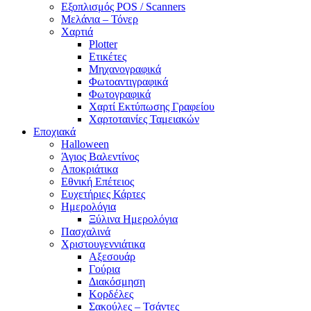
Εξοπλισμός POS / Scanners
Μελάνια – Τόνερ
Χαρτιά
Plotter
Ετικέτες
Μηχανογραφικά
Φωτοαντιγραφικά
Φωτογραφικά
Χαρτί Εκτύπωσης Γραφείου
Χαρτοταινίες Ταμειακών
Εποχιακά
Halloween
Άγιος Βαλεντίνος
Αποκριάτικα
Εθνική Επέτειος
Ευχετήριες Κάρτες
Ημερολόγια
Ξύλινα Ημερολόγια
Πασχαλινά
Χριστουγεννιάτικα
Αξεσουάρ
Γούρια
Διακόσμηση
Κορδέλες
Σακούλες – Τσάντες